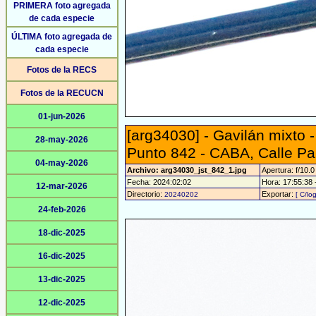
PRIMERA foto agregada
de cada especie
ÚLTIMA foto agregada de
cada especie
Fotos de la RECS
Fotos de la RECUCN
01-jun-2026
[arg34030] - Gavilán mixto 
28-may-2026
Punto 842 - CABA, Calle Pa
04-may-2026
Archivo: arg34030_jst_842_1.jpg
Apertura: f/10.0
Fecha: 2024:02:02
Hora: 17:55:38 -
12-mar-2026
Directorio:
Exportar:
20240202
[ C/lo
24-feb-2026
18-dic-2025
16-dic-2025
13-dic-2025
12-dic-2025