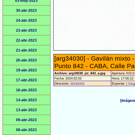
03-may-2023
30-abr-2023
24-abr-2023
23-abr-2023
22-abr-2023
21-abr-2023
[arg34030] - Gavilán mixto 
20-abr-2023
Punto 842 - CABA, Calle Pa
19-abr-2023
Archivo: arg34030_jst_842_a.jpg
Apertura: f/10.0
Fecha: 2024:02:02
Hora: 17:56:22 -
17-abr-2023
Directorio:
Exportar:
20240202
[ C/lo
16-abr-2023
14-abr-2023
[Imágene
13-abr-2023
09-abr-2023
08-abr-2023