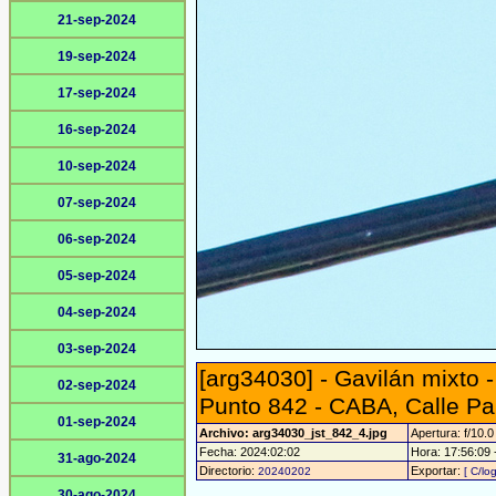
21-sep-2024
19-sep-2024
17-sep-2024
16-sep-2024
10-sep-2024
07-sep-2024
06-sep-2024
05-sep-2024
04-sep-2024
03-sep-2024
[arg34030] - Gavilán mixto 
02-sep-2024
Punto 842 - CABA, Calle Pa
01-sep-2024
Archivo: arg34030_jst_842_4.jpg
Apertura: f/10.0
Fecha: 2024:02:02
Hora: 17:56:09 -
31-ago-2024
Directorio:
Exportar:
20240202
[ C/lo
30-ago-2024