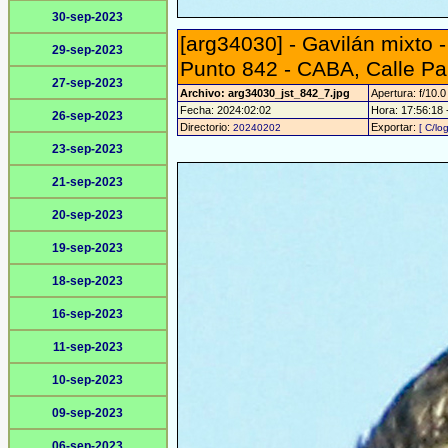
30-sep-2023
[arg34030] - Gavilán mixto 
29-sep-2023
Punto 842 - CABA, Calle Pa
27-sep-2023
Archivo: arg34030_jst_842_7.jpg
Apertura: f/10.0
Fecha: 2024:02:02
Hora: 17:56:18 -
26-sep-2023
Directorio:
Exportar:
20240202
[ C/lo
23-sep-2023
21-sep-2023
20-sep-2023
19-sep-2023
18-sep-2023
16-sep-2023
11-sep-2023
10-sep-2023
09-sep-2023
06-sep-2023