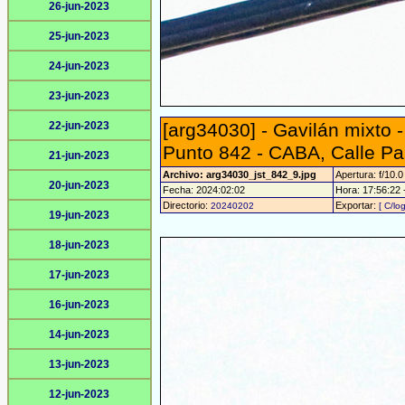
26-jun-2023
25-jun-2023
24-jun-2023
23-jun-2023
22-jun-2023
[arg34030] - Gavilán mixto 
Punto 842 - CABA, Calle Pa
21-jun-2023
Archivo: arg34030_jst_842_9.jpg
Apertura: f/10.0
20-jun-2023
Fecha: 2024:02:02
Hora: 17:56:22 -
Directorio:
Exportar:
20240202
[ C/lo
19-jun-2023
18-jun-2023
17-jun-2023
16-jun-2023
14-jun-2023
13-jun-2023
12-jun-2023