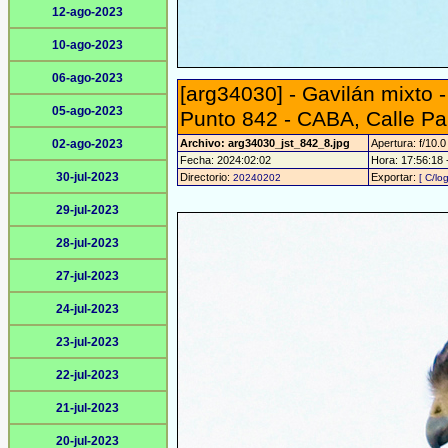
12-ago-2023
10-ago-2023
06-ago-2023
[arg34030] - Gavilán mixto 
05-ago-2023
Punto 842 - CABA, Calle Pa
02-ago-2023
Archivo: arg34030_jst_842_8.jpg
Apertura: f/10.0
Fecha: 2024:02:02
Hora: 17:56:18 -
30-jul-2023
Directorio:
Exportar:
20240202
[ C/lo
29-jul-2023
28-jul-2023
27-jul-2023
24-jul-2023
23-jul-2023
22-jul-2023
21-jul-2023
20-jul-2023