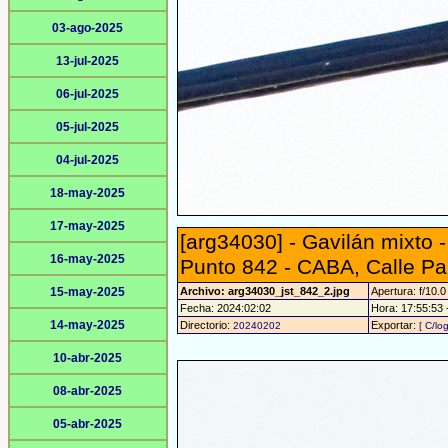
03-ago-2025
13-jul-2025
06-jul-2025
05-jul-2025
04-jul-2025
18-may-2025
17-may-2025
[arg34030] - Gavilán mixto 
16-may-2025
Punto 842 - CABA, Calle Pa
15-may-2025
Archivo: arg34030_jst_842_2.jpg
Apertura: f/10.0
Fecha: 2024:02:02
Hora: 17:55:53 -
14-may-2025
Directorio:
Exportar:
20240202
[ C/lo
10-abr-2025
08-abr-2025
05-abr-2025