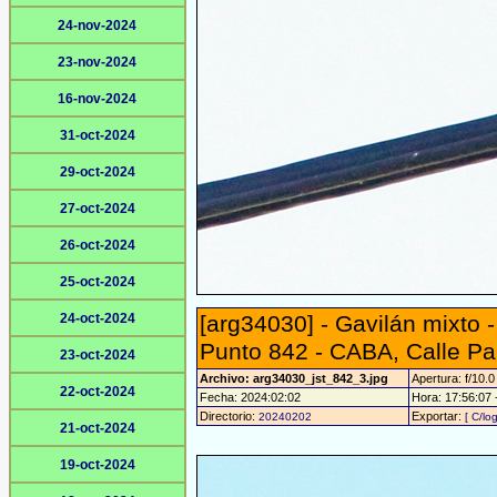
24-nov-2024
23-nov-2024
16-nov-2024
31-oct-2024
29-oct-2024
27-oct-2024
26-oct-2024
25-oct-2024
24-oct-2024
[arg34030] - Gavilán mixto 
Punto 842 - CABA, Calle Pa
23-oct-2024
Archivo: arg34030_jst_842_3.jpg
Apertura: f/10.0
22-oct-2024
Fecha: 2024:02:02
Hora: 17:56:07 -
Directorio:
Exportar:
20240202
[ C/lo
21-oct-2024
19-oct-2024