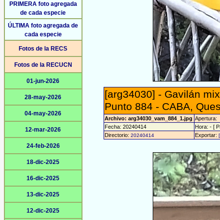
PRIMERA foto agregada
de cada especie
ÚLTIMA foto agregada de
cada especie
Fotos de la RECS
Fotos de la RECUCN
01-jun-2026
[arg34030] - Gavilán mix
28-may-2026
Punto 884 - CABA, Ques
04-may-2026
Archivo: arg34030_vam_884_1.jpg
Apertura:
Fecha: 20240414
Hora: - [ P
12-mar-2026
Directorio:
Exportar:
20240414
24-feb-2026
18-dic-2025
16-dic-2025
13-dic-2025
12-dic-2025