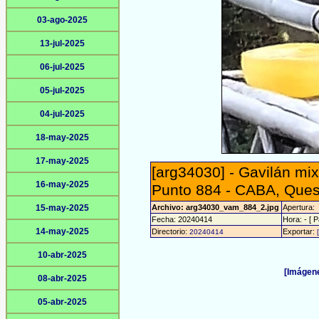
03-ago-2025
13-jul-2025
06-jul-2025
05-jul-2025
04-jul-2025
18-may-2025
17-may-2025
[arg34030] - Gavilán mix
16-may-2025
Punto 884 - CABA, Ques
15-may-2025
Archivo: arg34030_vam_884_2.jpg
Apertura:
Fecha: 20240414
Hora: - [ P
14-may-2025
Directorio:
Exportar:
20240414
10-abr-2025
[Imágene
08-abr-2025
05-abr-2025