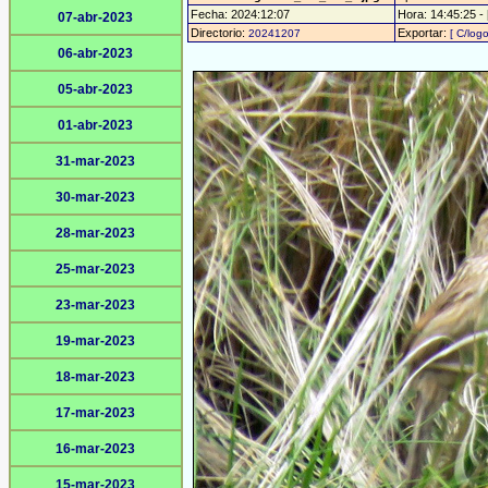
Fecha: 2024:12:07
Hora: 14:45:25 - 
07-abr-2023
Directorio:
Exportar:
20241207
[ C/logo
06-abr-2023
05-abr-2023
01-abr-2023
31-mar-2023
30-mar-2023
28-mar-2023
25-mar-2023
23-mar-2023
19-mar-2023
18-mar-2023
17-mar-2023
16-mar-2023
15-mar-2023