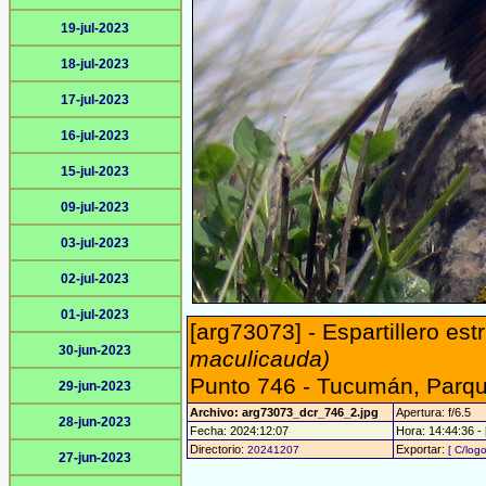
19-jul-2023
18-jul-2023
17-jul-2023
16-jul-2023
15-jul-2023
09-jul-2023
03-jul-2023
02-jul-2023
01-jul-2023
[arg73073] - Espartillero est
30-jun-2023
maculicauda)
Punto 746 - Tucumán, Parqu
29-jun-2023
Archivo: arg73073_dcr_746_2.jpg
Apertura: f/6.5
28-jun-2023
Fecha: 2024:12:07
Hora: 14:44:36 - 
Directorio:
Exportar:
20241207
[ C/logo
27-jun-2023