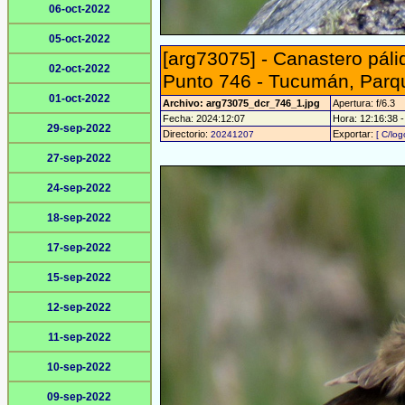
06-oct-2022
05-oct-2022
[arg73075] - Canastero páli
02-oct-2022
Punto 746 - Tucumán, Parq
01-oct-2022
Archivo: arg73075_dcr_746_1.jpg
Apertura: f/6.3
Fecha: 2024:12:07
Hora: 12:16:38 - 
29-sep-2022
Directorio:
Exportar:
20241207
[ C/log
27-sep-2022
24-sep-2022
18-sep-2022
17-sep-2022
15-sep-2022
12-sep-2022
11-sep-2022
10-sep-2022
09-sep-2022