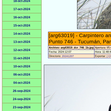
18-oct-2024
17-oct-2024
16-oct-2024
15-oct-2024
14-oct-2024
[arg63019] - Carpintero a
Punto 746 - Tucumán, Par
13-oct-2024
Archivo: arg63019_dcr_746_1b.jpg
Apertura: f/5.
12-oct-2024
Fecha: 2024:12:07
Hora: 11:48:47
Directorio:
Exportar:
20241207
[ C/
11-oct-2024
10-oct-2024
06-oct-2024
04-oct-2024
26-sep-2024
24-sep-2024
23-sep-2024