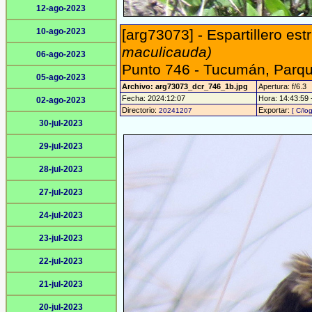
12-ago-2023
10-ago-2023
[arg73073] - Espartillero est
maculicauda)
06-ago-2023
Punto 746 - Tucumán, Parqu
05-ago-2023
Archivo: arg73073_dcr_746_1b.jpg
Apertura: f/6.3
Fecha: 2024:12:07
Hora: 14:43:59 -
02-ago-2023
Directorio:
Exportar:
20241207
[ C/lo
30-jul-2023
29-jul-2023
28-jul-2023
27-jul-2023
24-jul-2023
23-jul-2023
22-jul-2023
21-jul-2023
20-jul-2023