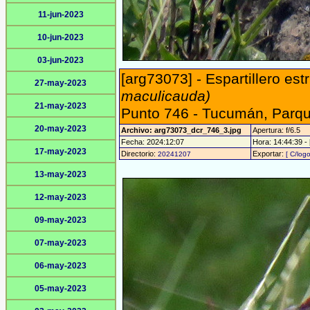
11-jun-2023
10-jun-2023
03-jun-2023
[arg73073] - Espartillero est
27-may-2023
maculicauda)
21-may-2023
Punto 746 - Tucumán, Parqu
20-may-2023
Archivo: arg73073_dcr_746_3.jpg
Apertura: f/6.5
Fecha: 2024:12:07
Hora: 14:44:39 - 
17-may-2023
Directorio:
Exportar:
20241207
[ C/logo
13-may-2023
12-may-2023
09-may-2023
07-may-2023
06-may-2023
05-may-2023