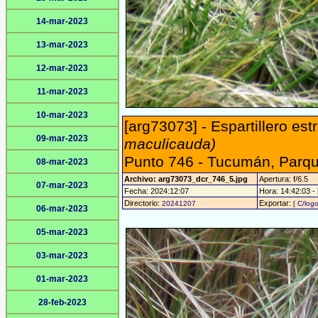
14-mar-2023
13-mar-2023
12-mar-2023
11-mar-2023
10-mar-2023
[arg73073] - Espartillero est
09-mar-2023
maculicauda)
Punto 746 - Tucumán, Parqu
08-mar-2023
Archivo: arg73073_dcr_746_5.jpg
Apertura: f/6.5
07-mar-2023
Fecha: 2024:12:07
Hora: 14:42:03 - 
Directorio:
Exportar:
20241207
[ C/logo
06-mar-2023
05-mar-2023
03-mar-2023
01-mar-2023
28-feb-2023