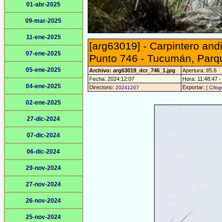
01-abr-2025
09-mar-2025
11-ene-2025
[arg63019] - Carpintero and
07-ene-2025
Punto 746 - Tucumán, Parq
05-ene-2025
Archivo: arg63019_dcr_746_1.jpg
Apertura: f/5.6
Fecha: 2024:12:07
Hora: 11:48:47 - 
04-ene-2025
Directorio:
Exportar:
20241207
[ C/log
02-ene-2025
27-dic-2024
07-dic-2024
06-dic-2024
29-nov-2024
27-nov-2024
26-nov-2024
25-nov-2024