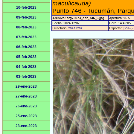
maculicauda)
10-feb-2023
Punto 746 - Tucumán, Parqu
09-feb-2023
Archivo: arg73073_dcr_746_6.jpg
Apertura: f/6.5
Fecha: 2024:12:07
Hora: 14:42:05 - 
08-feb-2023
Directorio:
Exportar:
20241207
[ C/logo
07-feb-2023
06-feb-2023
05-feb-2023
04-feb-2023
03-feb-2023
29-ene-2023
27-ene-2023
26-ene-2023
25-ene-2023
23-ene-2023