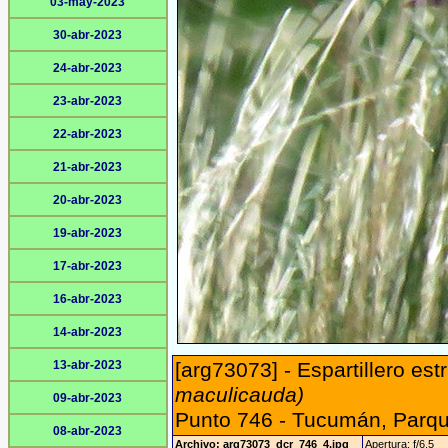
03-may-2023
30-abr-2023
24-abr-2023
23-abr-2023
22-abr-2023
21-abr-2023
20-abr-2023
19-abr-2023
17-abr-2023
16-abr-2023
14-abr-2023
13-abr-2023
[arg73073] - Espartillero est
maculicauda)
09-abr-2023
Punto 746 - Tucumán, Parqu
08-abr-2023
Archivo: arg73073_dcr_746_4.jpg
Apertura: f/6.5