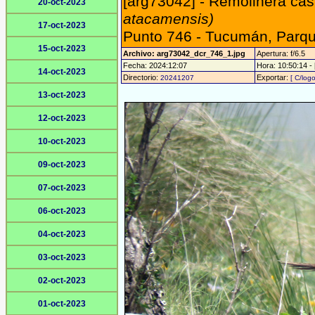
[arg73042] - Remolinera cas
20-oct-2023
atacamensis)
17-oct-2023
Punto 746 - Tucumán, Parqu
15-oct-2023
Archivo: arg73042_dcr_746_1.jpg
Apertura: f/6.5
Fecha: 2024:12:07
Hora: 10:50:14 - 
14-oct-2023
Directorio:
Exportar:
20241207
[ C/logo
13-oct-2023
12-oct-2023
10-oct-2023
09-oct-2023
07-oct-2023
06-oct-2023
04-oct-2023
03-oct-2023
02-oct-2023
01-oct-2023