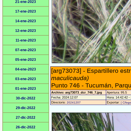
21-ene-2023
17-ene-2023
14-ene-2023
12-ene-2023
11-ene-2023
07-ene-2023
05-ene-2023
04-ene-2023
[arg73073] - Espartillero est
maculicauda)
03-ene-2023
Punto 746 - Tucumán, Parqu
01-ene-2023
Archivo: arg73073_dcr_746_7.jpg
Apertura: f/6.5
Fecha: 2024:12:07
Hora: 14:42:42 - 
30-dic-2022
Directorio:
Exportar:
20241207
[ C/logo
29-dic-2022
27-dic-2022
26-dic-2022