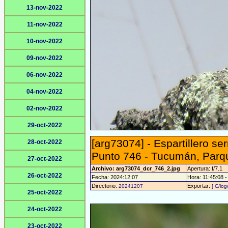
13-nov-2022
11-nov-2022
10-nov-2022
09-nov-2022
06-nov-2022
04-nov-2022
02-nov-2022
29-oct-2022
[arg73074] - Espartillero s
28-oct-2022
Punto 746 - Tucumán, Parq
27-oct-2022
Archivo: arg73074_dcr_746_2.jpg
Apertura: f/7.1
26-oct-2022
Fecha: 2024:12:07
Hora: 11:45:08 - 
Directorio:
Exportar:
20241207
[ C/log
25-oct-2022
24-oct-2022
23-oct-2022