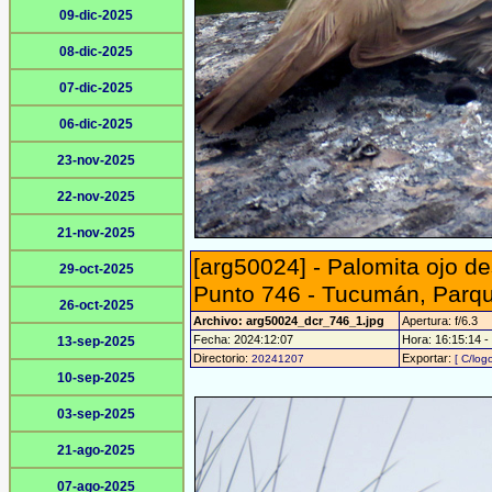
09-dic-2025
08-dic-2025
07-dic-2025
06-dic-2025
23-nov-2025
22-nov-2025
21-nov-2025
[arg50024] - Palomita ojo 
29-oct-2025
Punto 746 - Tucumán, Parqu
26-oct-2025
Archivo: arg50024_dcr_746_1.jpg
Apertura: f/6.3
Fecha: 2024:12:07
Hora: 16:15:14 - 
13-sep-2025
Directorio:
Exportar:
20241207
[ C/logo
10-sep-2025
03-sep-2025
21-ago-2025
07-ago-2025