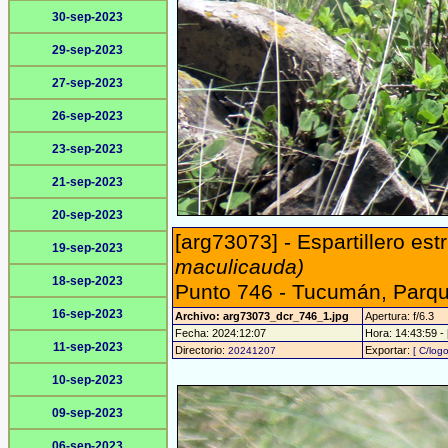
30-sep-2023
29-sep-2023
27-sep-2023
26-sep-2023
23-sep-2023
21-sep-2023
20-sep-2023
[arg73073] - Espartillero est
19-sep-2023
maculicauda)
18-sep-2023
Punto 746 - Tucumán, Parqu
16-sep-2023
Archivo: arg73073_dcr_746_1.jpg
Apertura: f/6.3
Fecha: 2024:12:07
Hora: 14:43:59 - 
11-sep-2023
Directorio:
Exportar:
20241207
[ C/logo
10-sep-2023
09-sep-2023
06-sep-2023