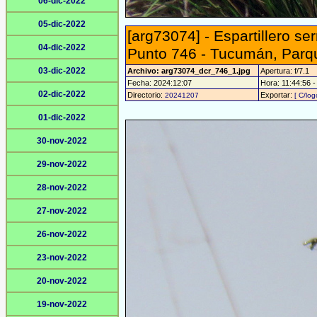
06-dic-2022
05-dic-2022
[arg73074] - Espartillero s
04-dic-2022
Punto 746 - Tucumán, Parq
03-dic-2022
Archivo: arg73074_dcr_746_1.jpg
Apertura: f/7.1
Fecha: 2024:12:07
Hora: 11:44:56 - 
02-dic-2022
Directorio:
Exportar:
20241207
[ C/log
01-dic-2022
30-nov-2022
29-nov-2022
28-nov-2022
27-nov-2022
26-nov-2022
23-nov-2022
20-nov-2022
19-nov-2022