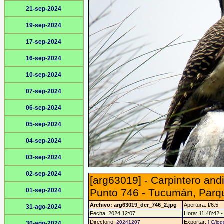
21-sep-2024
19-sep-2024
17-sep-2024
16-sep-2024
10-sep-2024
07-sep-2024
06-sep-2024
05-sep-2024
04-sep-2024
03-sep-2024
02-sep-2024
[arg63019] - Carpintero and
01-sep-2024
Punto 746 - Tucumán, Parq
Archivo: arg63019_dcr_746_2.jpg
Apertura: f/6.5
31-ago-2024
Fecha: 2024:12:07
Hora: 11:48:42 - 
Directorio:
Exportar:
20241207
[ C/log
30-ago-2024