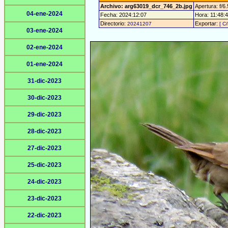
Archivo: arg63019_dcr_746_2b.jpg
Apertura: f/6.
04-ene-2024
Fecha: 2024:12:07
Hora: 11:48:42
Directorio:
Exportar:
20241207
[ C/
03-ene-2024
02-ene-2024
01-ene-2024
31-dic-2023
30-dic-2023
29-dic-2023
28-dic-2023
27-dic-2023
25-dic-2023
24-dic-2023
23-dic-2023
22-dic-2023