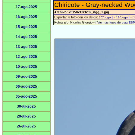
Chiricote - Gray-necked Wo
17-ago-2025
Archivo: 20150212/3202_ngg_1.jpg
16-ago-2025
Exportar la foto con los datos:
-
-
[ C/Logo ]
[ S/Logo ]
[
Fotógrafo: Nicolás Giorgio -
[ Ver más fotos de esta ES
15-ago-2025
14-ago-2025
13-ago-2025
12-ago-2025
10-ago-2025
09-ago-2025
06-ago-2025
05-ago-2025
30-jul-2025
29-jul-2025
26-jul-2025