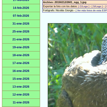
17-feb-2026
Archivo: 20150212/2601_ngg_1.jpg
Exportar la foto con los datos:
-
-
[ C/Logo ]
[ S/Logo ]
[
14-feb-2026
Fotógrafo: Nicolás Giorgio -
[ Ver más fotos de esta ES
07-feb-2026
31-ene-2026
25-ene-2026
21-ene-2026
19-ene-2026
18-ene-2026
17-ene-2026
16-ene-2026
15-ene-2026
13-ene-2026
12-ene-2026
11-ene-2026