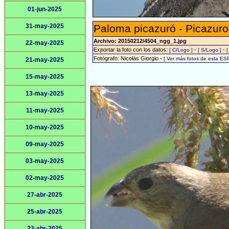
01-jun-2025
31-may-2025
Paloma picazuró - Picazuro
Archivo: 20150212/4504_ngg_1.jpg
22-may-2025
Exportar la foto con los datos:
-
-
[ C/Logo ]
[ S/Logo ]
[
Fotógrafo: Nicolás Giorgio -
[ Ver más fotos de esta ES
21-may-2025
15-may-2025
13-may-2025
11-may-2025
10-may-2025
09-may-2025
03-may-2025
02-may-2025
27-abr-2025
25-abr-2025
23-abr-2025