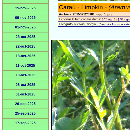
Caraú - Limpkin -
(Aramu
15-nov-2025
Archivo: 20150212/3101_ngg_1.jpg
09-nov-2025
Exportar la foto con los datos:
-
[ C/Logo ]
[ S/Logo
Fotógrafo: Nicolás Giorgio -
[ Ver más fotos de est
01-nov-2025
28-oct-2025
22-oct-2025
18-oct-2025
11-oct-2025
10-oct-2025
08-oct-2025
01-oct-2025
26-sep-2025
25-sep-2025
17-sep-2025