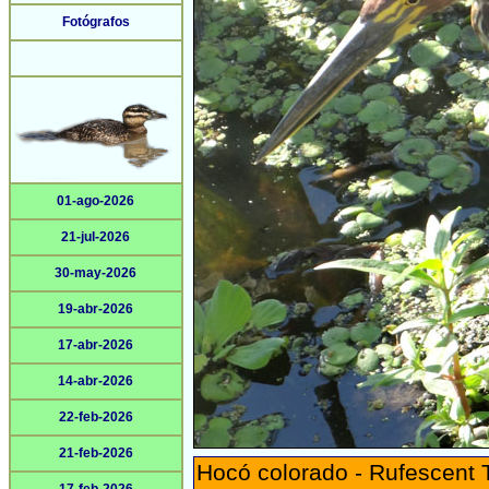
Fotógrafos
01-ago-2026
21-jul-2026
30-may-2026
19-abr-2026
17-abr-2026
14-abr-2026
22-feb-2026
21-feb-2026
Hocó colorado - Rufescent 