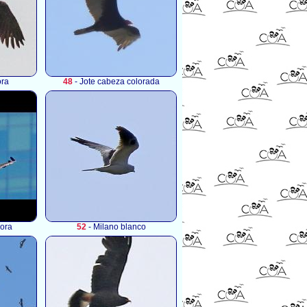
ora
48
- Jote cabeza colorada
dora
52
- Milano blanco