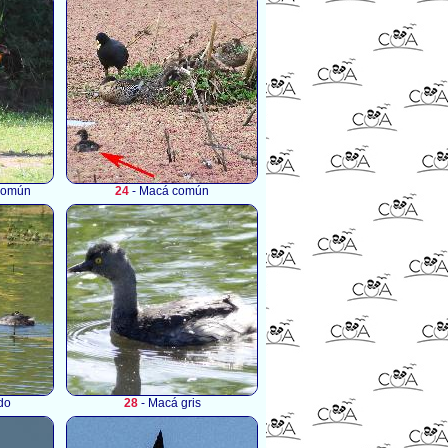
común
24
- Macá común
do
28
- Macá gris