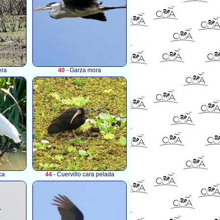
era
40
- Garza mora
ca
44
- Cuervillo cara pelada