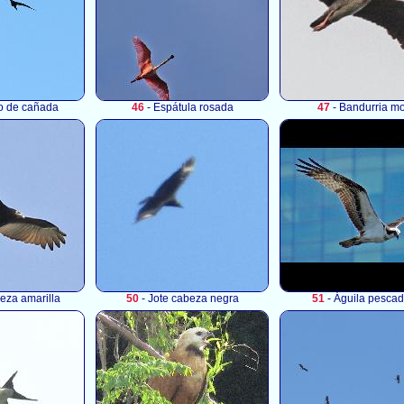
lo de cañada
46
- Espátula rosada
47
- Bandurria m
eza amarilla
50
- Jote cabeza negra
51
- Águila pesca