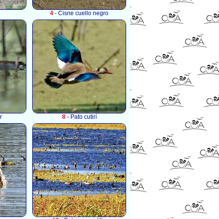
4
- Cisne cuello negro
r
8
- Pato cutirí