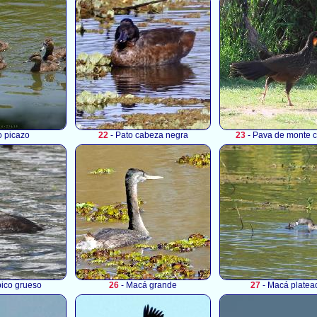
o picazo
22
- Pato cabeza negra
23
- Pava de monte 
ico grueso
26
- Macá grande
27
- Macá platea