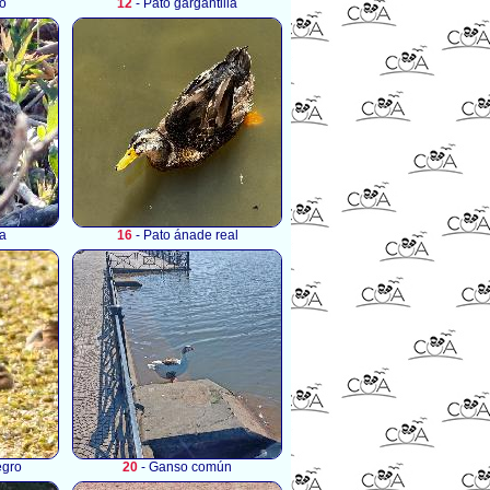
o
12
- Pato gargantilla
ra
16
- Pato ánade real
egro
20
- Ganso común