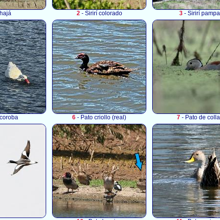
hajá
2
- Sirirí colorado
3
- Sirirí pampa
coroba
6
- Pato criollo (real)
7
- Pato de colla