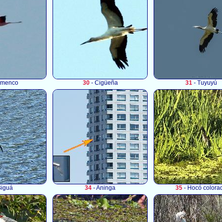
amenco
30
- Cigüeña
31
- Tuyuyú
Biguá
34
- Aninga
35
- Hocó colora