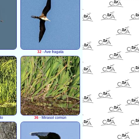
32
- Ave fragata
do
36
- Mirasol común