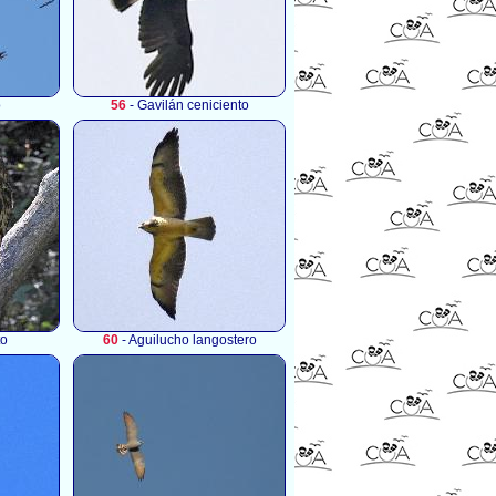
o
56
- Gavilán ceniciento
to
60
- Aguilucho langostero