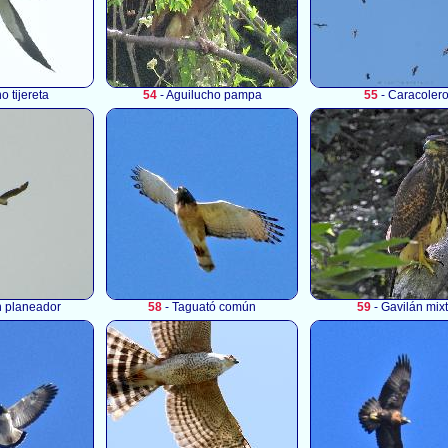
o tijereta
54
- Aguilucho pampa
55
- Caracoler
n planeador
58
- Taguató común
59
- Gavilán mix