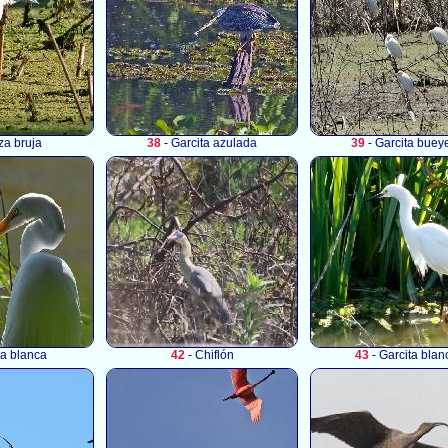
za bruja
38
- Garcita azulada
39
- Garcita buey
a blanca
42
- Chiflón
43
- Garcita blan