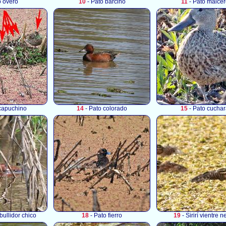
o overo
10
- Pato barcino
11
- Pato maicer
capuchino
14
- Pato colorado
15
- Pato cucha
ullidor chico
18
- Pato fierro
19
- Sirirí vientre n