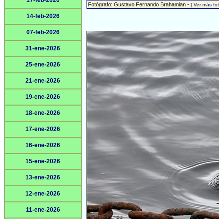
17-feb-2026
Fotógrafo: Gustavo Fernando Brahamian -
[ Ver más f
14-feb-2026
07-feb-2026
31-ene-2026
25-ene-2026
21-ene-2026
19-ene-2026
18-ene-2026
17-ene-2026
16-ene-2026
15-ene-2026
13-ene-2026
12-ene-2026
11-ene-2026