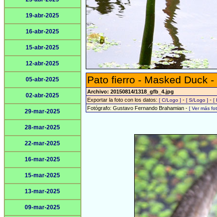
19-abr-2025
16-abr-2025
15-abr-2025
12-abr-2025
Pato fierro - Masked Duck -
05-abr-2025
Archivo: 20150814/1318_gfb_4.jpg
02-abr-2025
Exportar la foto con los datos:
-
-
[ C/Logo ]
[ S/Logo ]
[
Fotógrafo: Gustavo Fernando Brahamian -
[ Ver más f
29-mar-2025
28-mar-2025
22-mar-2025
16-mar-2025
15-mar-2025
13-mar-2025
09-mar-2025