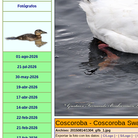
Fotógrafos
01-ago-2026
21-jul-2026
30-may-2026
19-abr-2026
17-abr-2026
14-abr-2026
22-feb-2026
Coscoroba - Coscoroba Sw
21-feb-2026
Archivo: 20150814/1304_gfb_1.jpg
Exportar la foto con los datos:
-
-
[ C/Logo ]
[ S/Logo ]
[