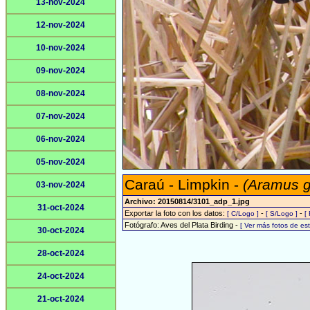
13-nov-2024
12-nov-2024
10-nov-2024
09-nov-2024
08-nov-2024
07-nov-2024
06-nov-2024
05-nov-2024
Caraú - Limpkin -
(Aramus 
03-nov-2024
Archivo: 20150814/3101_adp_1.jpg
31-oct-2024
Exportar la foto con los datos:
-
-
[ C/Logo ]
[ S/Logo ]
[
Fotógrafo: Aves del Plata Birding -
[ Ver más fotos de e
30-oct-2024
28-oct-2024
24-oct-2024
21-oct-2024