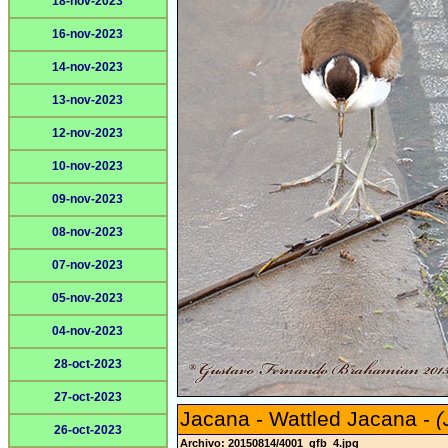
18-nov-2023
16-nov-2023
14-nov-2023
13-nov-2023
12-nov-2023
10-nov-2023
09-nov-2023
08-nov-2023
07-nov-2023
05-nov-2023
04-nov-2023
28-oct-2023
27-oct-2023
Jacana - Wattled Jacana -
(
26-oct-2023
Archivo: 20150814/4001_gfb_4.jpg