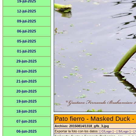
19-jul-2025
12-jul-2025
09-jul-2025
06-jul-2025
05-jul-2025
01-jul-2025
29-jun-2025
28-jun-2025
21-jun-2025
20-jun-2025
19-jun-2025
18-jun-2025
Pato fierro - Masked Duck -
07-jun-2025
Archivo: 20150814/1318_gfb_3.jpg
06-jun-2025
Exportar la foto con los datos:
-
-
[ C/Logo ]
[ S/Logo ]
[