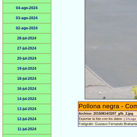
04-ago-2024
03-ago-2024
02-ago-2024
28-jul-2024
27-jul-2024
20-jul-2024
19-jul-2024
18-jul-2024
16-jul-2024
14-jul-2024
Pollona negra - Co
13-jul-2024
Archivo: 20150814/3207_gfb_2.jpg
12-jul-2024
Exportar la foto con los datos:
[ C/Logo 
Fotógrafo: Gustavo Fernando Brahami
11-jul-2024