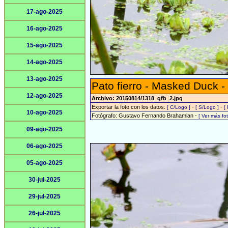
17-ago-2025
16-ago-2025
15-ago-2025
14-ago-2025
13-ago-2025
Pato fierro - Masked Duck -
12-ago-2025
Archivo: 20150814/1318_gfb_2.jpg
Exportar la foto con los datos:
-
-
[ C/Logo ]
[ S/Logo ]
[
10-ago-2025
Fotógrafo: Gustavo Fernando Brahamian -
[ Ver más f
09-ago-2025
06-ago-2025
05-ago-2025
30-jul-2025
29-jul-2025
26-jul-2025