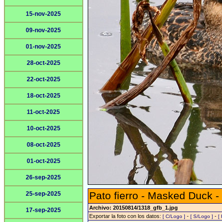
15-nov-2025
09-nov-2025
01-nov-2025
28-oct-2025
22-oct-2025
18-oct-2025
11-oct-2025
10-oct-2025
08-oct-2025
01-oct-2025
26-sep-2025
Pato fierro - Masked Duck -
25-sep-2025
Archivo: 20150814/1318_gfb_1.jpg
17-sep-2025
Exportar la foto con los datos:
-
-
[ C/Logo ]
[ S/Logo ]
[