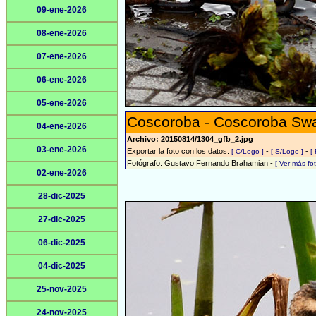
09-ene-2026
08-ene-2026
07-ene-2026
06-ene-2026
05-ene-2026
Coscoroba - Coscoroba Sw
04-ene-2026
Archivo: 20150814/1304_gfb_2.jpg
03-ene-2026
Exportar la foto con los datos:
-
-
[ C/Logo ]
[ S/Logo ]
[
Fotógrafo: Gustavo Fernando Brahamian -
[ Ver más f
02-ene-2026
28-dic-2025
27-dic-2025
06-dic-2025
04-dic-2025
25-nov-2025
24-nov-2025