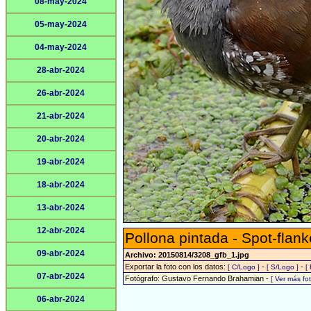
08-may-2024
05-may-2024
04-may-2024
28-abr-2024
26-abr-2024
21-abr-2024
20-abr-2024
19-abr-2024
18-abr-2024
13-abr-2024
12-abr-2024
Pollona pintada - Spot-flank
09-abr-2024
Archivo: 20150814/3208_gfb_1.jpg
Exportar la foto con los datos:
-
-
[ C/Logo ]
[ S/Logo ]
[
07-abr-2024
Fotógrafo: Gustavo Fernando Brahamian -
[ Ver más f
06-abr-2024