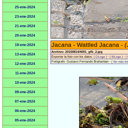
25-ene-2024
23-ene-2024
21-ene-2024
20-ene-2024
Jacana - Wattled Jacana -
(
19-ene-2024
Archivo: 20150814/4001_gfb_2.jpg
13-ene-2024
Exportar la foto con los datos:
-
-
[ C/Logo ]
[ S/Logo ]
[
Fotógrafo: Gustavo Fernando Brahamian -
[ Ver más f
12-ene-2024
11-ene-2024
10-ene-2024
09-ene-2024
07-ene-2024
06-ene-2024
05-ene-2024