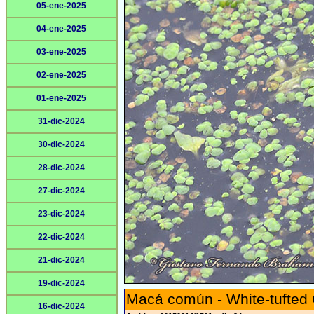
05-ene-2025
04-ene-2025
03-ene-2025
02-ene-2025
01-ene-2025
31-dic-2024
30-dic-2024
28-dic-2024
27-dic-2024
23-dic-2024
22-dic-2024
21-dic-2024
19-dic-2024
Macá común - White-tufted
16-dic-2024