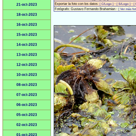
Exportar la foto con los datos:
-
-
[ C/Logo ]
[ S/Logo ]
[
21-oct-2023
Fotógrafo: Gustavo Fernando Brahamian -
[ Ver más f
18-oct-2023
16-oct-2023
15-oct-2023
14-oct-2023
13-oct-2023
12-oct-2023
10-oct-2023
08-oct-2023
07-oct-2023
06-oct-2023
05-oct-2023
02-oct-2023
01-oct-2023