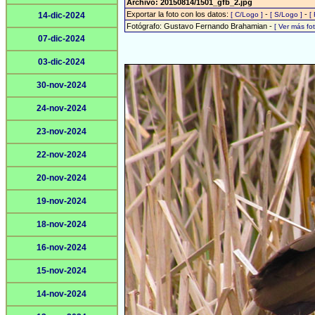
Archivo: 20150814/1501_gfb_2.jpg
Exportar la foto con los datos:
-
-
14-dic-2024
[ C/Logo ]
[ S/Logo ]
[
Fotógrafo: Gustavo Fernando Brahamian -
[ Ver más f
07-dic-2024
03-dic-2024
30-nov-2024
24-nov-2024
23-nov-2024
22-nov-2024
20-nov-2024
19-nov-2024
18-nov-2024
16-nov-2024
15-nov-2024
14-nov-2024