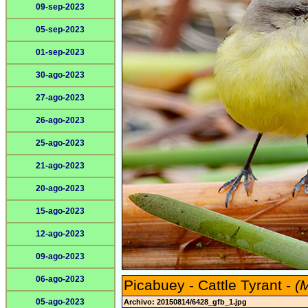
09-sep-2023
05-sep-2023
01-sep-2023
30-ago-2023
27-ago-2023
26-ago-2023
25-ago-2023
21-ago-2023
20-ago-2023
15-ago-2023
12-ago-2023
09-ago-2023
06-ago-2023
Picabuey - Cattle Tyrant -
(
05-ago-2023
Archivo: 20150814/6428_gfb_1.jpg