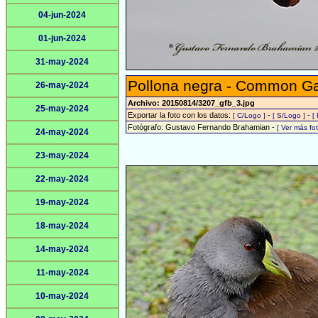
04-jun-2024
01-jun-2024
31-may-2024
Pollona negra - Common Gal
26-may-2024
Archivo: 20150814/3207_gfb_3.jpg
25-may-2024
Exportar la foto con los datos:
-
-
[ C/Logo ]
[ S/Logo ]
[
Fotógrafo: Gustavo Fernando Brahamian -
[ Ver más f
24-may-2024
23-may-2024
22-may-2024
19-may-2024
18-may-2024
14-may-2024
11-may-2024
10-may-2024