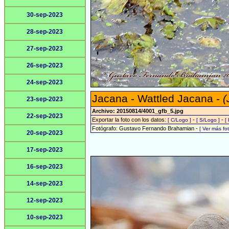
30-sep-2023
28-sep-2023
27-sep-2023
26-sep-2023
24-sep-2023
Jacana - Wattled Jacana -
(
23-sep-2023
Archivo: 20150814/4001_gfb_5.jpg
22-sep-2023
Exportar la foto con los datos:
-
-
[ C/Logo ]
[ S/Logo ]
[
Fotógrafo: Gustavo Fernando Brahamian -
[ Ver más f
20-sep-2023
17-sep-2023
16-sep-2023
14-sep-2023
12-sep-2023
10-sep-2023