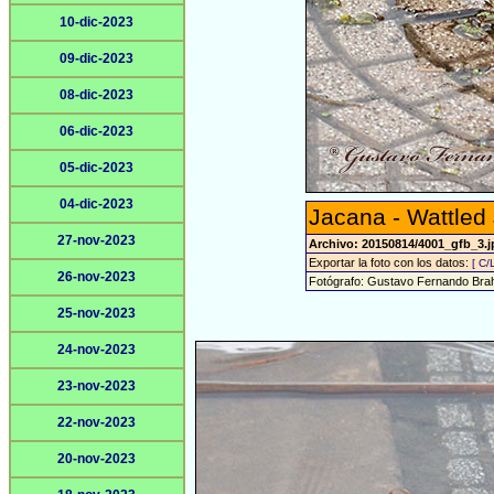
10-dic-2023
09-dic-2023
08-dic-2023
06-dic-2023
05-dic-2023
04-dic-2023
Jacana - Wattled
27-nov-2023
Archivo: 20150814/4001_gfb_3.j
Exportar la foto con los datos:
[ C/
26-nov-2023
Fotógrafo: Gustavo Fernando Bra
25-nov-2023
24-nov-2023
23-nov-2023
22-nov-2023
20-nov-2023