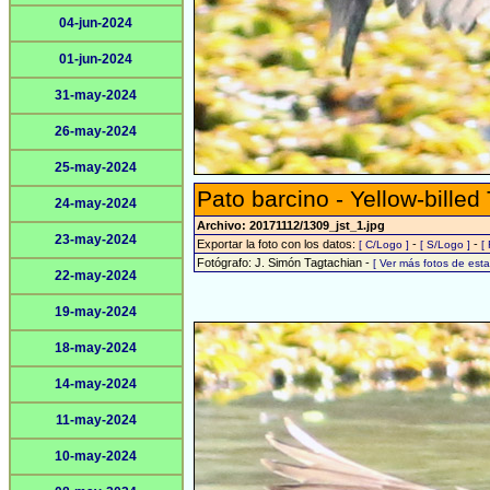
04-jun-2024
01-jun-2024
31-may-2024
26-may-2024
25-may-2024
Pato barcino - Yellow-billed
24-may-2024
Archivo: 20171112/1309_jst_1.jpg
23-may-2024
Exportar la foto con los datos:
-
-
[ C/Logo ]
[ S/Logo ]
[
Fotógrafo: J. Simón Tagtachian -
[ Ver más fotos de es
22-may-2024
19-may-2024
18-may-2024
14-may-2024
11-may-2024
10-may-2024