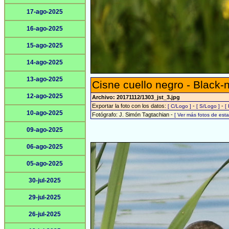
17-ago-2025
16-ago-2025
15-ago-2025
14-ago-2025
13-ago-2025
Cisne cuello negro - Black
12-ago-2025
Archivo: 20171112/1303_jst_3.jpg
Exportar la foto con los datos:
-
-
[ C/Logo ]
[ S/Logo ]
[
10-ago-2025
Fotógrafo: J. Simón Tagtachian -
[ Ver más fotos de es
09-ago-2025
06-ago-2025
05-ago-2025
30-jul-2025
29-jul-2025
26-jul-2025