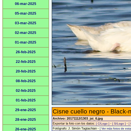
06-mar-2025
05-mar-2025
03-mar-2025
02-mar-2025
01-mar-2025
26-feb-2025
22-feb-2025
20-feb-2025
08-feb-2025
02-feb-2025
01-feb-2025
29-ene-2025
Cisne cuello negro - Black
Archivo: 20171112/1303_jst_6.jpg
28-ene-2025
Exportar la foto con los datos:
-
-
[ C/Logo ]
[ S/Logo ]
[
Fotógrafo: J. Simón Tagtachian -
[ Ver más fotos de es
26-ene-2025