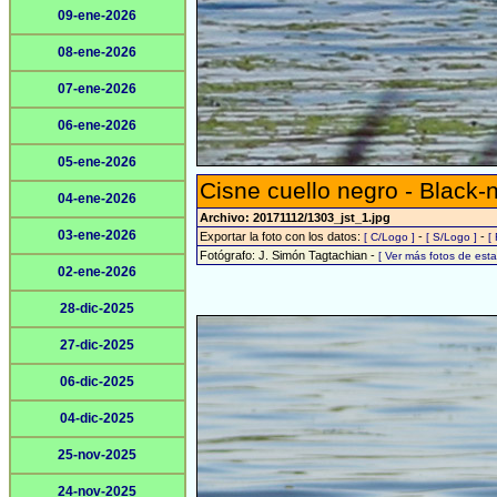
09-ene-2026
08-ene-2026
07-ene-2026
06-ene-2026
05-ene-2026
Cisne cuello negro - Black
04-ene-2026
Archivo: 20171112/1303_jst_1.jpg
03-ene-2026
Exportar la foto con los datos:
-
-
[ C/Logo ]
[ S/Logo ]
[
Fotógrafo: J. Simón Tagtachian -
[ Ver más fotos de es
02-ene-2026
28-dic-2025
27-dic-2025
06-dic-2025
04-dic-2025
25-nov-2025
24-nov-2025