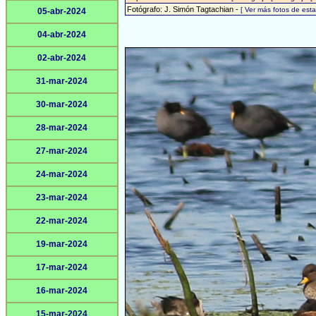
Fotógrafo: J. Simón Tagtachian -
[ Ver más fotos de es
05-abr-2024
04-abr-2024
02-abr-2024
31-mar-2024
30-mar-2024
28-mar-2024
27-mar-2024
24-mar-2024
23-mar-2024
22-mar-2024
19-mar-2024
17-mar-2024
16-mar-2024
15-mar-2024