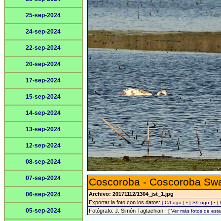
25-sep-2024
24-sep-2024
22-sep-2024
20-sep-2024
17-sep-2024
15-sep-2024
14-sep-2024
13-sep-2024
12-sep-2024
08-sep-2024
07-sep-2024
Coscoroba - Coscoroba Sw
06-sep-2024
Archivo: 20171112/1304_jst_1.jpg
Exportar la foto con los datos:
-
-
[ C/Logo ]
[ S/Logo ]
[
05-sep-2024
Fotógrafo: J. Simón Tagtachian -
[ Ver más fotos de es