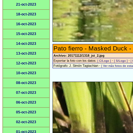
21-oct-2023
18-oct-2023
16-oct-2023
15-oct-2023
14-oct-2023
Pato fierro - Masked Duck -
13-oct-2023
Archivo: 20171112/1318_jst_2.jpg
Exportar la foto con los datos:
-
-
[ C/Logo ]
[ S/Logo ]
[
12-oct-2023
Fotógrafo: J. Simón Tagtachian -
[ Ver más fotos de es
10-oct-2023
08-oct-2023
07-oct-2023
06-oct-2023
05-oct-2023
02-oct-2023
01-oct-2023