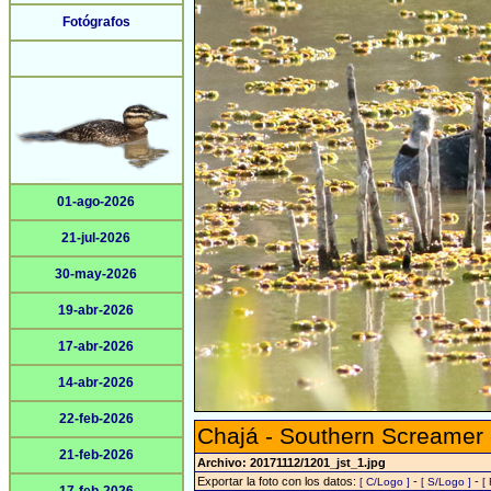
Fotógrafos
01-ago-2026
21-jul-2026
30-may-2026
19-abr-2026
17-abr-2026
14-abr-2026
22-feb-2026
Chajá - Southern Screamer
21-feb-2026
Archivo: 20171112/1201_jst_1.jpg
Exportar la foto con los datos:
-
-
[ C/Logo ]
[ S/Logo ]
[