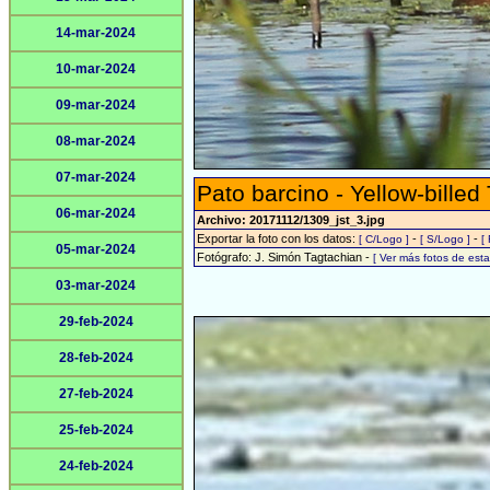
14-mar-2024
10-mar-2024
09-mar-2024
08-mar-2024
07-mar-2024
Pato barcino - Yellow-billed
06-mar-2024
Archivo: 20171112/1309_jst_3.jpg
Exportar la foto con los datos:
-
-
[ C/Logo ]
[ S/Logo ]
[
05-mar-2024
Fotógrafo: J. Simón Tagtachian -
[ Ver más fotos de es
03-mar-2024
29-feb-2024
28-feb-2024
27-feb-2024
25-feb-2024
24-feb-2024