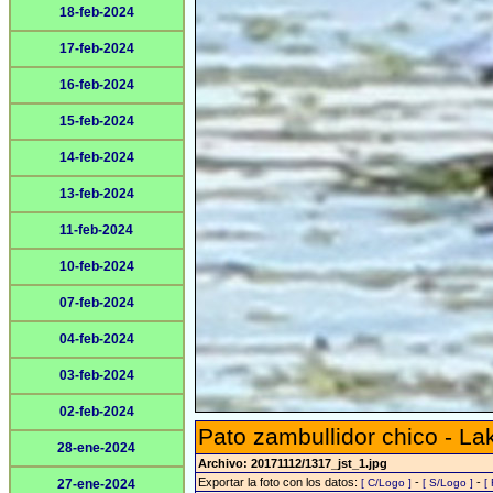
18-feb-2024
17-feb-2024
16-feb-2024
15-feb-2024
14-feb-2024
13-feb-2024
11-feb-2024
10-feb-2024
07-feb-2024
04-feb-2024
03-feb-2024
02-feb-2024
Pato zambullidor chico - L
28-ene-2024
Archivo: 20171112/1317_jst_1.jpg
Exportar la foto con los datos:
-
-
27-ene-2024
[ C/Logo ]
[ S/Logo ]
[