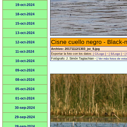
19-oct-2024
18-oct-2024
15-oct-2024
13-oct-2024
Cisne cuello negro - Black
12-oct-2024
Archivo: 20171112/1303_jst_9.jpg
11-oct-2024
Exportar la foto con los datos:
-
-
[ C/Logo ]
[ S/Logo ]
[
Fotógrafo: J. Simón Tagtachian -
[ Ver más fotos de es
10-oct-2024
09-oct-2024
08-oct-2024
05-oct-2024
01-oct-2024
30-sep-2024
29-sep-2024
28-sep-2024