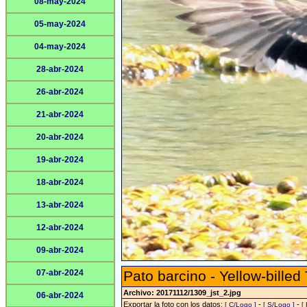
08-may-2024
05-may-2024
04-may-2024
28-abr-2024
26-abr-2024
21-abr-2024
20-abr-2024
19-abr-2024
18-abr-2024
13-abr-2024
12-abr-2024
09-abr-2024
07-abr-2024
Pato barcino - Yellow-billed
Archivo: 20171112/1309_jst_2.jpg
06-abr-2024
Exportar la foto con los datos:
-
-
[ C/Logo ]
[ S/Logo ]
[