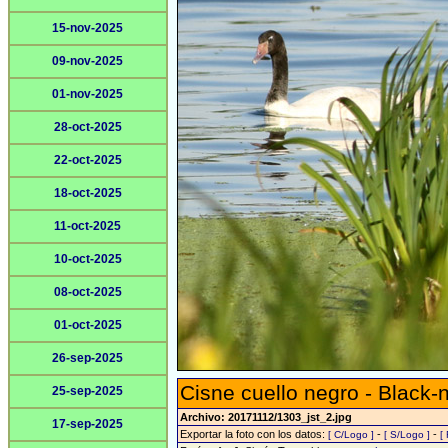
15-nov-2025
09-nov-2025
01-nov-2025
28-oct-2025
22-oct-2025
18-oct-2025
11-oct-2025
10-oct-2025
08-oct-2025
01-oct-2025
26-sep-2025
Cisne cuello negro - Black
25-sep-2025
Archivo: 20171112/1303_jst_2.jpg
17-sep-2025
Exportar la foto con los datos:
-
-
[ C/Logo ]
[ S/Logo ]
[