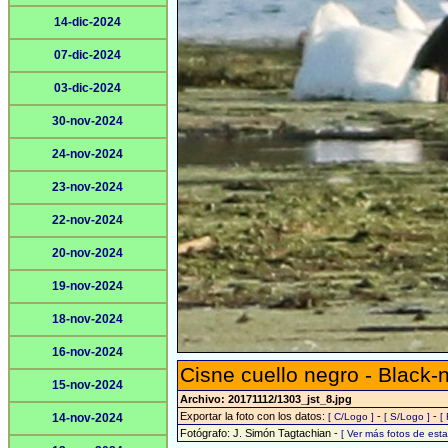
14-dic-2024
07-dic-2024
03-dic-2024
30-nov-2024
24-nov-2024
23-nov-2024
22-nov-2024
20-nov-2024
19-nov-2024
18-nov-2024
16-nov-2024
Cisne cuello negro - Black
15-nov-2024
Archivo: 20171112/1303_jst_8.jpg
Exportar la foto con los datos:
-
-
14-nov-2024
[ C/Logo ]
[ S/Logo ]
[
Fotógrafo: J. Simón Tagtachian -
[ Ver más fotos de es