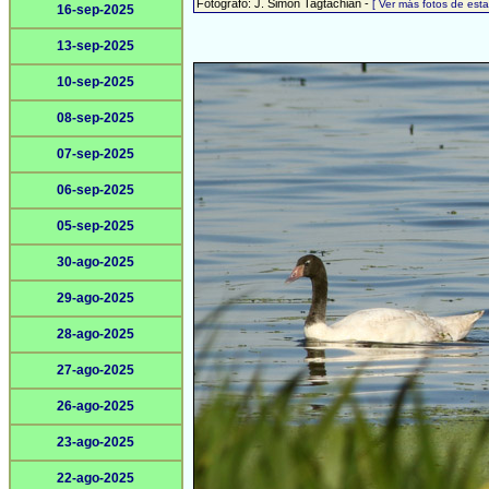
Fotógrafo: J. Simón Tagtachian -
[ Ver más fotos de es
16-sep-2025
13-sep-2025
10-sep-2025
08-sep-2025
07-sep-2025
06-sep-2025
05-sep-2025
30-ago-2025
29-ago-2025
28-ago-2025
27-ago-2025
26-ago-2025
23-ago-2025
22-ago-2025