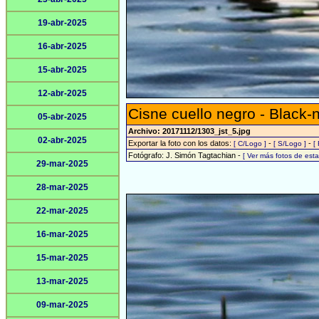
19-abr-2025
16-abr-2025
15-abr-2025
12-abr-2025
Cisne cuello negro - Black
05-abr-2025
Archivo: 20171112/1303_jst_5.jpg
02-abr-2025
Exportar la foto con los datos:
-
-
[ C/Logo ]
[ S/Logo ]
[
Fotógrafo: J. Simón Tagtachian -
[ Ver más fotos de es
29-mar-2025
28-mar-2025
22-mar-2025
16-mar-2025
15-mar-2025
13-mar-2025
09-mar-2025