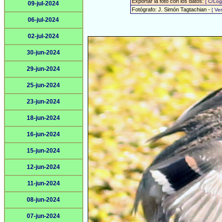
Exportar la foto con los datos:
[ C/Log
09-jul-2024
Fotógrafo: J. Simón Tagtachian -
[ Ve
06-jul-2024
02-jul-2024
30-jun-2024
29-jun-2024
25-jun-2024
23-jun-2024
18-jun-2024
16-jun-2024
15-jun-2024
12-jun-2024
11-jun-2024
08-jun-2024
07-jun-2024