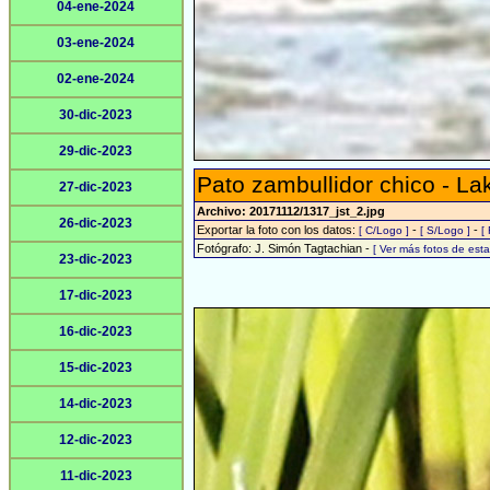
04-ene-2024
03-ene-2024
02-ene-2024
30-dic-2023
29-dic-2023
Pato zambullidor chico - L
27-dic-2023
Archivo: 20171112/1317_jst_2.jpg
26-dic-2023
Exportar la foto con los datos:
-
-
[ C/Logo ]
[ S/Logo ]
[
Fotógrafo: J. Simón Tagtachian -
[ Ver más fotos de es
23-dic-2023
17-dic-2023
16-dic-2023
15-dic-2023
14-dic-2023
12-dic-2023
11-dic-2023