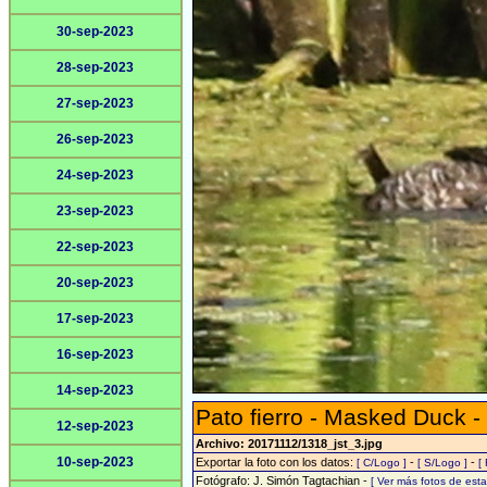
30-sep-2023
28-sep-2023
27-sep-2023
26-sep-2023
24-sep-2023
23-sep-2023
22-sep-2023
20-sep-2023
17-sep-2023
16-sep-2023
14-sep-2023
Pato fierro - Masked Duck -
12-sep-2023
Archivo: 20171112/1318_jst_3.jpg
10-sep-2023
Exportar la foto con los datos:
-
-
[ C/Logo ]
[ S/Logo ]
[
Fotógrafo: J. Simón Tagtachian -
[ Ver más fotos de es