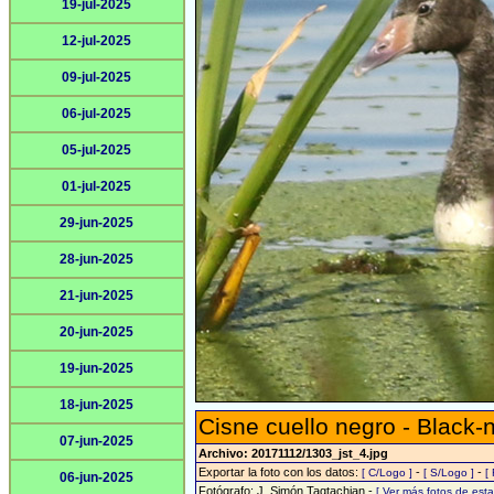
19-jul-2025
12-jul-2025
09-jul-2025
06-jul-2025
05-jul-2025
01-jul-2025
29-jun-2025
28-jun-2025
21-jun-2025
20-jun-2025
19-jun-2025
18-jun-2025
Cisne cuello negro - Black
07-jun-2025
Archivo: 20171112/1303_jst_4.jpg
Exportar la foto con los datos:
-
-
[ C/Logo ]
[ S/Logo ]
[
06-jun-2025
Fotógrafo: J. Simón Tagtachian -
[ Ver más fotos de es