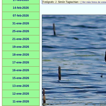
17-feb-2026
Fotógrafo: J. Simón Tagtachian -
[ Ver más fotos de es
14-feb-2026
07-feb-2026
31-ene-2026
25-ene-2026
21-ene-2026
19-ene-2026
18-ene-2026
17-ene-2026
16-ene-2026
15-ene-2026
13-ene-2026
12-ene-2026
11-ene-2026