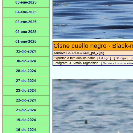
05-ene-2025
04-ene-2025
03-ene-2025
02-ene-2025
01-ene-2025
Cisne cuello negro - Black
31-dic-2024
Archivo: 20171112/1303_jst_7.jpg
Exportar la foto con los datos:
-
-
[ C/Logo ]
[ S/Logo ]
[
30-dic-2024
Fotógrafo: J. Simón Tagtachian -
[ Ver más fotos de es
28-dic-2024
27-dic-2024
23-dic-2024
22-dic-2024
21-dic-2024
19-dic-2024
16-dic-2024