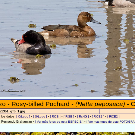
zo - Rosy-billed Pochard -
(Netta peposaca)
- C
4/1351_gfb_1.jpg
n los datos:
-
-
-
-
-
-
[ C/Logo ]
[ S/Logo ]
[ RiCB ]
[ RiSB ]
[ RcNG ]
[ RiCE1 ]
[ RiCE2 ]
o Fernando Brahamian -
-
[ Ver más fotos de esta ESPECIE ]
[ Ver más fotos de este FOTÓGRA