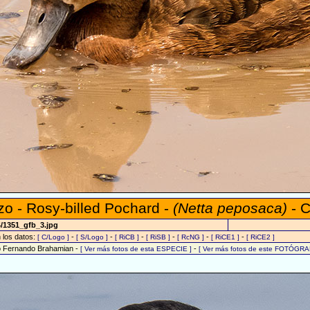
zo - Rosy-billed Pochard -
(Netta peposaca)
- C
4/1351_gfb_3.jpg
n los datos:
-
-
-
-
-
-
[ C/Logo ]
[ S/Logo ]
[ RiCB ]
[ RiSB ]
[ RcNG ]
[ RiCE1 ]
[ RiCE2 ]
o Fernando Brahamian -
-
[ Ver más fotos de esta ESPECIE ]
[ Ver más fotos de este FOTÓGRA