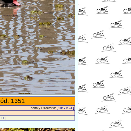
ód: 1351
Fecha y Directorio:
[ 20171124 ]
FO ]