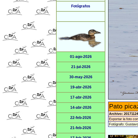
Fotógrafos
01-ago-2026
21-jul-2026
30-may-2026
19-abr-2026
17-abr-2026
Pato pica
14-abr-2026
Archivo: 2017112
22-feb-2026
Exportar la foto co
Fotógrafo: Gustav
21-feb-2026