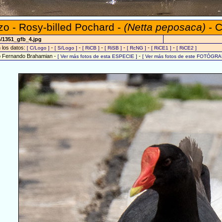
zo - Rosy-billed Pochard -
(Netta peposaca)
- C
4/1351_gfb_4.jpg
n los datos:
-
-
-
-
-
-
[ C/Logo ]
[ S/Logo ]
[ RiCB ]
[ RiSB ]
[ RcNG ]
[ RiCE1 ]
[ RiCE2 ]
o Fernando Brahamian -
-
[ Ver más fotos de esta ESPECIE ]
[ Ver más fotos de este FOTÓGRA