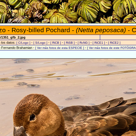
zo - Rosy-billed Pochard -
(Netta peposaca)
- C
4/1351_gfb_2.jpg
n los datos:
-
-
-
-
-
-
[ C/Logo ]
[ S/Logo ]
[ RiCB ]
[ RiSB ]
[ RcNG ]
[ RiCE1 ]
[ RiCE2 ]
o Fernando Brahamian -
-
[ Ver más fotos de esta ESPECIE ]
[ Ver más fotos de este FOTÓGRA