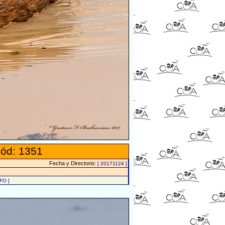
ód: 1351
Fecha y Directorio:
[ 20171124 ]
FO ]