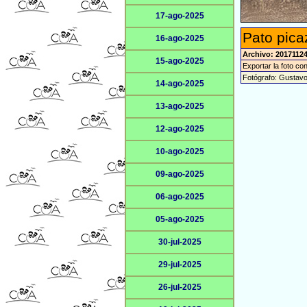
17-ago-2025
Pato pica
16-ago-2025
Archivo: 2017112
15-ago-2025
Exportar la foto co
Fotógrafo: Gustav
14-ago-2025
13-ago-2025
12-ago-2025
10-ago-2025
09-ago-2025
06-ago-2025
05-ago-2025
30-jul-2025
29-jul-2025
26-jul-2025