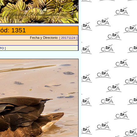
ód: 1351
Fecha y Directorio:
[ 20171124 ]
FO ]