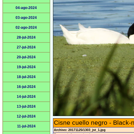
04-ago-2024
03-ago-2024
02-ago-2024
28-jul-2024
27-jul-2024
20-jul-2024
19-jul-2024
18-jul-2024
16-jul-2024
14-jul-2024
13-jul-2024
12-jul-2024
Cisne cuello negro - Black
11-jul-2024
Archivo: 20171125/1303_jst_1.jpg