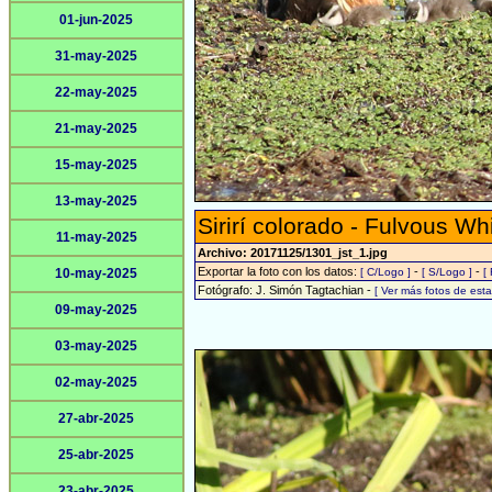
01-jun-2025
31-may-2025
22-may-2025
21-may-2025
15-may-2025
13-may-2025
Sirirí colorado - Fulvous Wh
11-may-2025
Archivo: 20171125/1301_jst_1.jpg
Exportar la foto con los datos:
-
-
10-may-2025
[ C/Logo ]
[ S/Logo ]
[
Fotógrafo: J. Simón Tagtachian -
[ Ver más fotos de es
09-may-2025
03-may-2025
02-may-2025
27-abr-2025
25-abr-2025
23-abr-2025