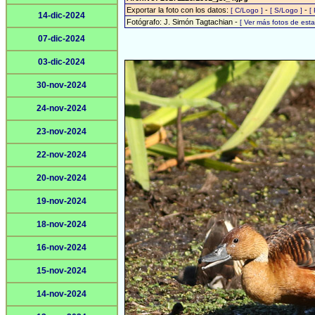
Exportar la foto con los datos:
-
-
[ C/Logo ]
[ S/Logo ]
[
14-dic-2024
Fotógrafo: J. Simón Tagtachian -
[ Ver más fotos de es
07-dic-2024
03-dic-2024
30-nov-2024
24-nov-2024
23-nov-2024
22-nov-2024
20-nov-2024
19-nov-2024
18-nov-2024
16-nov-2024
15-nov-2024
14-nov-2024