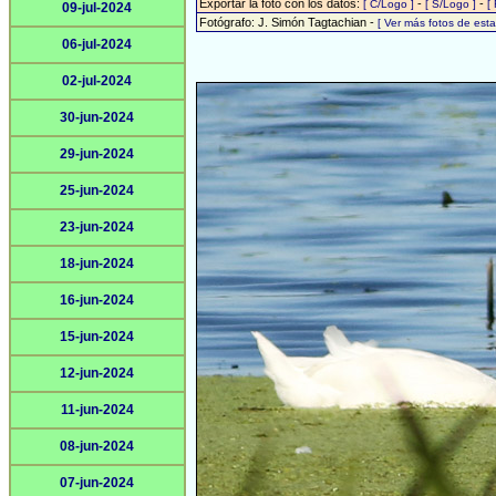
Exportar la foto con los datos:
-
-
[ C/Logo ]
[ S/Logo ]
[
09-jul-2024
Fotógrafo: J. Simón Tagtachian -
[ Ver más fotos de es
06-jul-2024
02-jul-2024
30-jun-2024
29-jun-2024
25-jun-2024
23-jun-2024
18-jun-2024
16-jun-2024
15-jun-2024
12-jun-2024
11-jun-2024
08-jun-2024
07-jun-2024