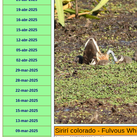
19-abr-2025
16-abr-2025
15-abr-2025
12-abr-2025
05-abr-2025
02-abr-2025
29-mar-2025
28-mar-2025
22-mar-2025
16-mar-2025
15-mar-2025
13-mar-2025
Sirirí colorado - Fulvous Wh
09-mar-2025