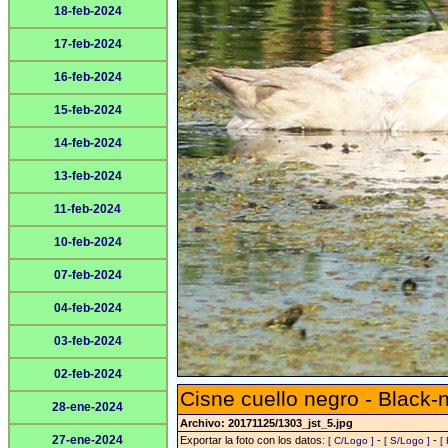
18-feb-2024
17-feb-2024
16-feb-2024
15-feb-2024
14-feb-2024
13-feb-2024
11-feb-2024
10-feb-2024
07-feb-2024
04-feb-2024
03-feb-2024
02-feb-2024
Cisne cuello negro - Black
28-ene-2024
Archivo: 20171125/1303_jst_5.jpg
27-ene-2024
Exportar la foto con los datos:
-
-
[ C/Logo ]
[ S/Logo ]
[