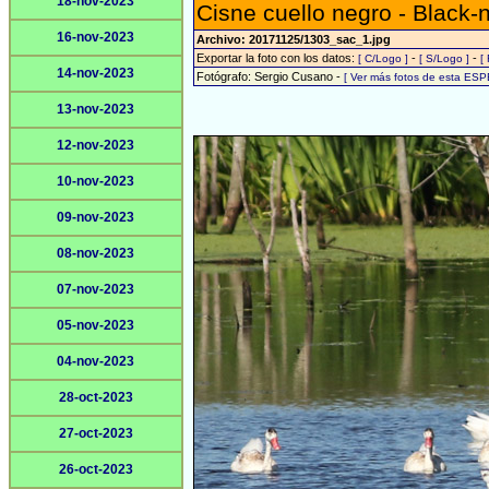
18-nov-2023
Cisne cuello negro - Black
16-nov-2023
Archivo: 20171125/1303_sac_1.jpg
Exportar la foto con los datos:
-
-
[ C/Logo ]
[ S/Logo ]
[
14-nov-2023
Fotógrafo: Sergio Cusano -
[ Ver más fotos de esta ESP
13-nov-2023
12-nov-2023
10-nov-2023
09-nov-2023
08-nov-2023
07-nov-2023
05-nov-2023
04-nov-2023
28-oct-2023
27-oct-2023
26-oct-2023