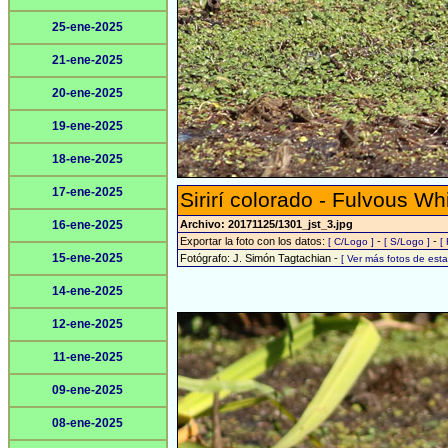
25-ene-2025
21-ene-2025
20-ene-2025
19-ene-2025
18-ene-2025
17-ene-2025
Sirirí colorado - Fulvous Wh
16-ene-2025
Archivo: 20171125/1301_jst_3.jpg
Exportar la foto con los datos:
-
-
[ C/Logo ]
[ S/Logo ]
[
15-ene-2025
Fotógrafo: J. Simón Tagtachian -
[ Ver más fotos de es
14-ene-2025
12-ene-2025
11-ene-2025
09-ene-2025
08-ene-2025