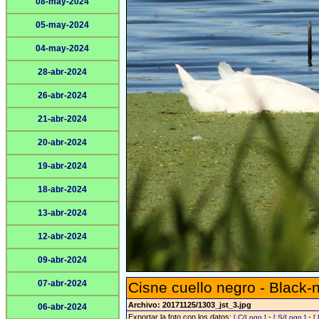
08-may-2024
05-may-2024
04-may-2024
28-abr-2024
26-abr-2024
21-abr-2024
20-abr-2024
19-abr-2024
18-abr-2024
13-abr-2024
12-abr-2024
09-abr-2024
07-abr-2024
Cisne cuello negro - Black
Archivo: 20171125/1303_jst_3.jpg
06-abr-2024
Exportar la foto con los datos:
-
-
[ C/Logo ]
[ S/Logo ]
[