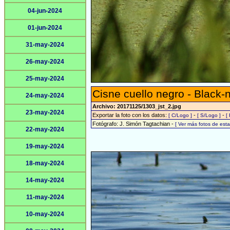
04-jun-2024
01-jun-2024
31-may-2024
26-may-2024
25-may-2024
Cisne cuello negro - Black
24-may-2024
Archivo: 20171125/1303_jst_2.jpg
23-may-2024
Exportar la foto con los datos:
-
-
[ C/Logo ]
[ S/Logo ]
[
Fotógrafo: J. Simón Tagtachian -
[ Ver más fotos de es
22-may-2024
19-may-2024
18-may-2024
14-may-2024
11-may-2024
10-may-2024