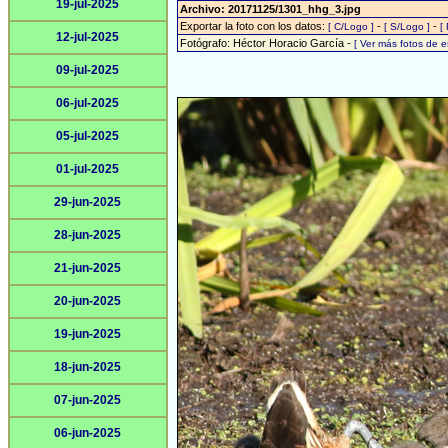
19-jul-2025
Archivo: 20171125/1301_hhg_3.jpg
Exportar la foto con los datos:
-
-
[ C/Logo ]
[ S/Logo ]
[
12-jul-2025
Fotógrafo: Héctor Horacio García -
[ Ver más fotos de 
09-jul-2025
06-jul-2025
05-jul-2025
01-jul-2025
29-jun-2025
28-jun-2025
21-jun-2025
20-jun-2025
19-jun-2025
18-jun-2025
07-jun-2025
06-jun-2025