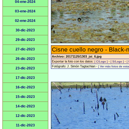
04-ene-2024
03-ene-2024
02-ene-2024
30-dic-2023
29-dic-2023
Cisne cuello negro - Black
27-dic-2023
Archivo: 20171125/1303_jst_6.jpg
26-dic-2023
Exportar la foto con los datos:
-
-
[ C/Logo ]
[ S/Logo ]
[
Fotógrafo: J. Simón Tagtachian -
[ Ver más fotos de es
23-dic-2023
17-dic-2023
16-dic-2023
15-dic-2023
14-dic-2023
12-dic-2023
11-dic-2023