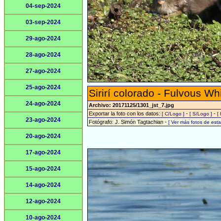
04-sep-2024
03-sep-2024
29-ago-2024
28-ago-2024
27-ago-2024
25-ago-2024
Sirirí colorado - Fulvous Wh
24-ago-2024
Archivo: 20171125/1301_jst_7.jpg
Exportar la foto con los datos:
-
-
[ C/Logo ]
[ S/Logo ]
[
23-ago-2024
Fotógrafo: J. Simón Tagtachian -
[ Ver más fotos de es
20-ago-2024
17-ago-2024
15-ago-2024
14-ago-2024
12-ago-2024
10-ago-2024