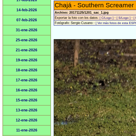
17-feb-2026
Chajá - Southern Screamer
14-feb-2026
Archivo: 20171125/1201_sac_1.jpg
Exportar la foto con los datos:
-
-
[ C/Logo ]
[ S/Logo ]
[
07-feb-2026
Fotógrafo: Sergio Cusano -
[ Ver más fotos de esta ESP
31-ene-2026
25-ene-2026
21-ene-2026
19-ene-2026
18-ene-2026
17-ene-2026
16-ene-2026
15-ene-2026
13-ene-2026
12-ene-2026
11-ene-2026