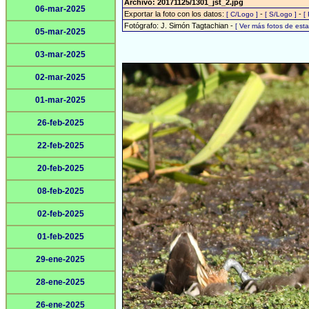
Archivo: 20171125/1301_jst_2.jpg
06-mar-2025
Exportar la foto con los datos:
-
-
[ C/Logo ]
[ S/Logo ]
[
Fotógrafo: J. Simón Tagtachian -
[ Ver más fotos de es
05-mar-2025
03-mar-2025
02-mar-2025
01-mar-2025
26-feb-2025
22-feb-2025
20-feb-2025
08-feb-2025
02-feb-2025
01-feb-2025
29-ene-2025
28-ene-2025
26-ene-2025