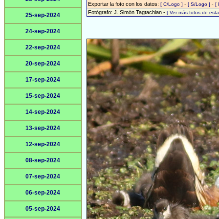
Exportar la foto con los datos:
-
-
[ C/Logo ]
[ S/Logo ]
[
Fotógrafo: J. Simón Tagtachian -
[ Ver más fotos de es
25-sep-2024
24-sep-2024
22-sep-2024
20-sep-2024
17-sep-2024
15-sep-2024
14-sep-2024
13-sep-2024
12-sep-2024
08-sep-2024
07-sep-2024
06-sep-2024
05-sep-2024