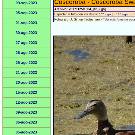
Coscoroba - Coscoroba Sw
09-sep-2023
Archivo: 20171125/1304_jst_2.jpg
05-sep-2023
Exportar la foto con los datos:
-
-
[ C/Logo ]
[ S/Logo ]
[
Fotógrafo: J. Simón Tagtachian -
[ Ver más fotos de es
01-sep-2023
30-ago-2023
27-ago-2023
26-ago-2023
25-ago-2023
21-ago-2023
20-ago-2023
15-ago-2023
12-ago-2023
09-ago-2023
06-ago-2023
05-ago-2023