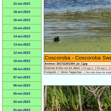
21-oct-2023
18-oct-2023
16-oct-2023
15-oct-2023
14-oct-2023
13-oct-2023
12-oct-2023
Coscoroba - Coscoroba Sw
10-oct-2023
Archivo: 20171125/1304_jst_1.jpg
Exportar la foto con los datos:
-
-
[ C/Logo ]
[ S/Logo ]
[
08-oct-2023
Fotógrafo: J. Simón Tagtachian -
[ Ver más fotos de es
07-oct-2023
06-oct-2023
05-oct-2023
02-oct-2023
01-oct-2023