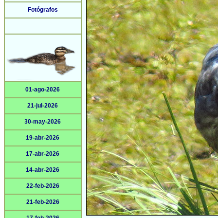
Fotógrafos
01-ago-2026
21-jul-2026
30-may-2026
19-abr-2026
17-abr-2026
14-abr-2026
22-feb-2026
21-feb-2026