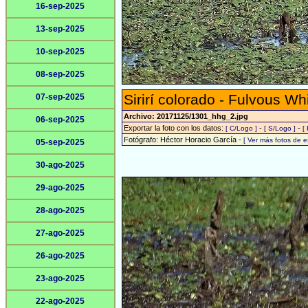
16-sep-2025
13-sep-2025
10-sep-2025
08-sep-2025
Sirirí colorado - Fulvous Wh
07-sep-2025
Archivo: 20171125/1301_hhg_2.jpg
06-sep-2025
Exportar la foto con los datos:
-
-
[ C/Logo ]
[ S/Logo ]
[
Fotógrafo: Héctor Horacio García -
[ Ver más fotos de 
05-sep-2025
30-ago-2025
29-ago-2025
28-ago-2025
27-ago-2025
26-ago-2025
23-ago-2025
22-ago-2025