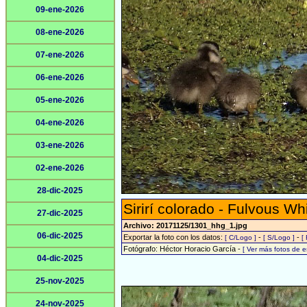
09-ene-2026
08-ene-2026
07-ene-2026
06-ene-2026
05-ene-2026
04-ene-2026
03-ene-2026
02-ene-2026
28-dic-2025
Sirirí colorado - Fulvous Wh
27-dic-2025
Archivo: 20171125/1301_hhg_1.jpg
06-dic-2025
Exportar la foto con los datos:
-
-
[ C/Logo ]
[ S/Logo ]
[
Fotógrafo: Héctor Horacio García -
[ Ver más fotos de 
04-dic-2025
25-nov-2025
24-nov-2025