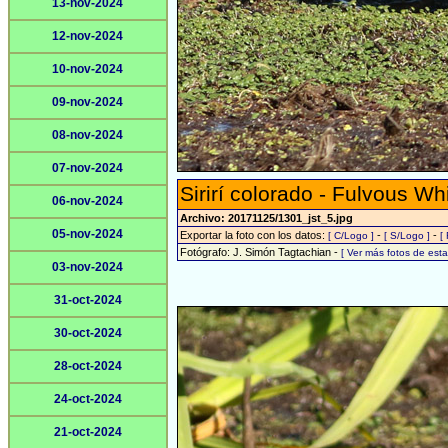
13-nov-2024
12-nov-2024
10-nov-2024
09-nov-2024
08-nov-2024
07-nov-2024
Sirirí colorado - Fulvous Wh
06-nov-2024
Archivo: 20171125/1301_jst_5.jpg
05-nov-2024
Exportar la foto con los datos:
-
-
[ C/Logo ]
[ S/Logo ]
[
Fotógrafo: J. Simón Tagtachian -
[ Ver más fotos de es
03-nov-2024
31-oct-2024
30-oct-2024
28-oct-2024
24-oct-2024
21-oct-2024