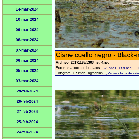
14-mar-2024
10-mar-2024
09-mar-2024
08-mar-2024
07-mar-2024
Cisne cuello negro - Black
06-mar-2024
Archivo: 20171125/1303_jst_4.jpg
Exportar la foto con los datos:
-
-
[ C/Logo ]
[ S/Logo ]
[
05-mar-2024
Fotógrafo: J. Simón Tagtachian -
[ Ver más fotos de es
03-mar-2024
29-feb-2024
28-feb-2024
27-feb-2024
25-feb-2024
24-feb-2024