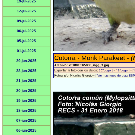
19-jul-2025
12-jul-2025
09-jul-2025
06-jul-2025
05-jul-2025
01-jul-2025
Cotorra - Monk Parakeet -
(
29-jun-2025
Archivo: 20180131/5806_ngg_3.jpg
Exportar la foto con los datos:
-
-
28-jun-2025
[ C/Logo ]
[ S/Logo ]
[
Fotógrafo: Nicolás Giorgio -
[ Ver más fotos de esta ES
21-jun-2025
20-jun-2025
19-jun-2025
18-jun-2025
07-jun-2025
06-jun-2025