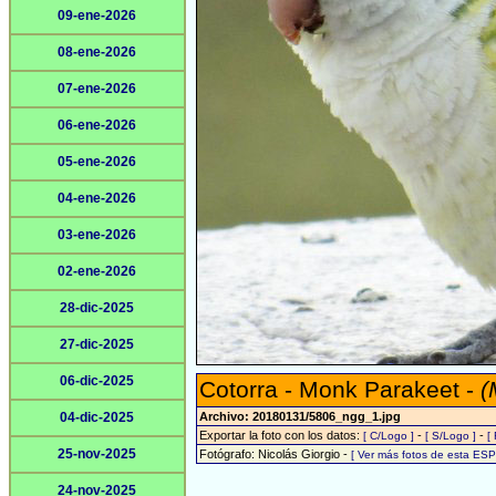
09-ene-2026
08-ene-2026
07-ene-2026
06-ene-2026
05-ene-2026
04-ene-2026
03-ene-2026
02-ene-2026
28-dic-2025
27-dic-2025
06-dic-2025
Cotorra - Monk Parakeet -
(
04-dic-2025
Archivo: 20180131/5806_ngg_1.jpg
Exportar la foto con los datos:
-
-
[ C/Logo ]
[ S/Logo ]
[
25-nov-2025
Fotógrafo: Nicolás Giorgio -
[ Ver más fotos de esta ES
24-nov-2025