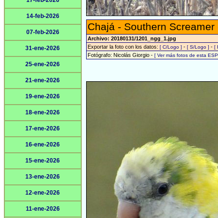
17-feb-2026
14-feb-2026
Chajá - Southern Screamer
07-feb-2026
Archivo: 20180131/1201_ngg_1.jpg
Exportar la foto con los datos:
-
-
[ C/Logo ]
[ S/Logo ]
[
31-ene-2026
Fotógrafo: Nicolás Giorgio -
[ Ver más fotos de esta ES
25-ene-2026
21-ene-2026
19-ene-2026
18-ene-2026
17-ene-2026
16-ene-2026
15-ene-2026
13-ene-2026
12-ene-2026
11-ene-2026