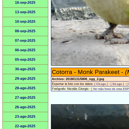
16-sep-2025
13-sep-2025
10-sep-2025
08-sep-2025
07-sep-2025
06-sep-2025
05-sep-2025
30-ago-2025
Cotorra - Monk Parakeet -
(
29-ago-2025
Archivo: 20180131/5806_ngg_2.jpg
Exportar la foto con los datos:
-
-
[ C/Logo ]
[ S/Logo ]
[
28-ago-2025
Fotógrafo: Nicolás Giorgio -
[ Ver más fotos de esta ES
27-ago-2025
26-ago-2025
23-ago-2025
22-ago-2025