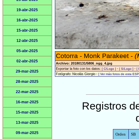
19-abr-2025
16-abr-2025
15-abr-2025
12-abr-2025
05-abr-2025
Cotorra - Monk Parakeet -
(
02-abr-2025
Archivo: 20180131/5806_ngg_4.jpg
Exportar la foto con los datos:
-
-
[ C/Logo ]
[ S/Logo ]
[
29-mar-2025
Fotógrafo: Nicolás Giorgio -
[ Ver más fotos de esta ES
28-mar-2025
22-mar-2025
16-mar-2025
Registros de
15-mar-2025
13-mar-2025
09-mar-2025
Orden
SB