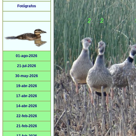
Fotógrafos
01-ago-2026
21-jul-2026
30-may-2026
19-abr-2026
17-abr-2026
14-abr-2026
22-feb-2026
21-feb-2026