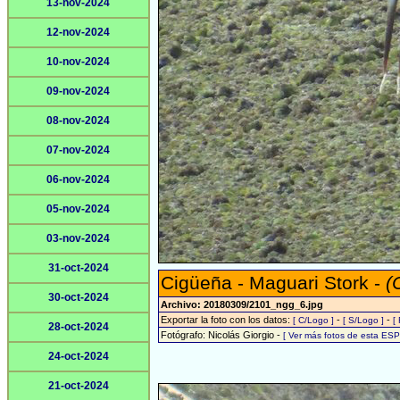
13-nov-2024
12-nov-2024
10-nov-2024
09-nov-2024
08-nov-2024
07-nov-2024
06-nov-2024
05-nov-2024
03-nov-2024
31-oct-2024
Cigüeña - Maguari Stork -
(
30-oct-2024
Archivo: 20180309/2101_ngg_6.jpg
Exportar la foto con los datos:
-
-
[ C/Logo ]
[ S/Logo ]
[
28-oct-2024
Fotógrafo: Nicolás Giorgio -
[ Ver más fotos de esta ES
24-oct-2024
21-oct-2024