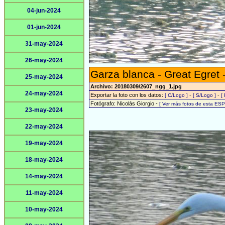
04-jun-2024
01-jun-2024
31-may-2024
26-may-2024
Garza blanca - Great Egret 
25-may-2024
Archivo: 20180309/2607_ngg_1.jpg
24-may-2024
Exportar la foto con los datos:
-
-
[ C/Logo ]
[ S/Logo ]
[
Fotógrafo: Nicolás Giorgio -
[ Ver más fotos de esta ES
23-may-2024
22-may-2024
19-may-2024
18-may-2024
14-may-2024
11-may-2024
10-may-2024