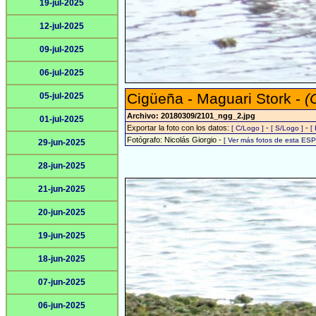
19-jul-2025
12-jul-2025
09-jul-2025
06-jul-2025
Cigüeña - Maguari Stork -
(
05-jul-2025
Archivo: 20180309/2101_ngg_2.jpg
01-jul-2025
Exportar la foto con los datos:
-
-
[ C/Logo ]
[ S/Logo ]
[
Fotógrafo: Nicolás Giorgio -
[ Ver más fotos de esta ES
29-jun-2025
28-jun-2025
21-jun-2025
20-jun-2025
19-jun-2025
18-jun-2025
07-jun-2025
06-jun-2025