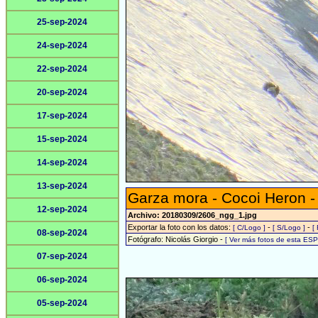
25-sep-2024
24-sep-2024
22-sep-2024
20-sep-2024
17-sep-2024
15-sep-2024
14-sep-2024
13-sep-2024
Garza mora - Cocoi Heron 
12-sep-2024
Archivo: 20180309/2606_ngg_1.jpg
Exportar la foto con los datos:
-
-
[ C/Logo ]
[ S/Logo ]
[
08-sep-2024
Fotógrafo: Nicolás Giorgio -
[ Ver más fotos de esta ES
07-sep-2024
06-sep-2024
05-sep-2024