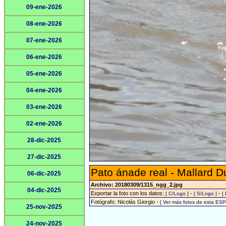
09-ene-2026
08-ene-2026
07-ene-2026
06-ene-2026
05-ene-2026
04-ene-2026
03-ene-2026
02-ene-2026
28-dic-2025
27-dic-2025
Pato ánade real - Mallard D
06-dic-2025
Archivo: 20180309/1315_ngg_2.jpg
04-dic-2025
Exportar la foto con los datos:
-
-
[ C/Logo ]
[ S/Logo ]
[
Fotógrafo: Nicolás Giorgio -
[ Ver más fotos de esta ES
25-nov-2025
24-nov-2025