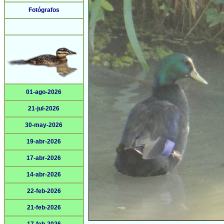
Fotógrafos
01-ago-2026
21-jul-2026
30-may-2026
19-abr-2026
17-abr-2026
14-abr-2026
22-feb-2026
21-feb-2026