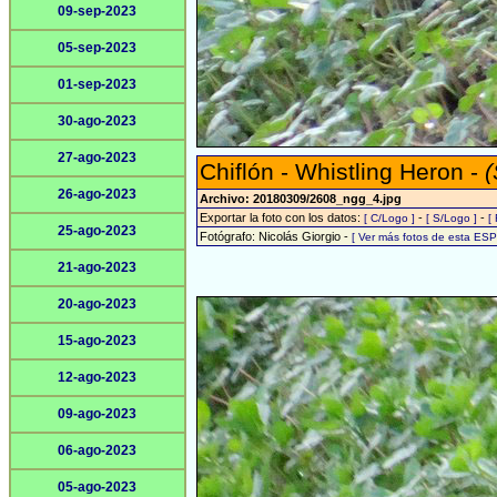
09-sep-2023
05-sep-2023
01-sep-2023
30-ago-2023
27-ago-2023
Chiflón - Whistling Heron -
(
26-ago-2023
Archivo: 20180309/2608_ngg_4.jpg
Exportar la foto con los datos:
-
-
[ C/Logo ]
[ S/Logo ]
[
25-ago-2023
Fotógrafo: Nicolás Giorgio -
[ Ver más fotos de esta ES
21-ago-2023
20-ago-2023
15-ago-2023
12-ago-2023
09-ago-2023
06-ago-2023
05-ago-2023