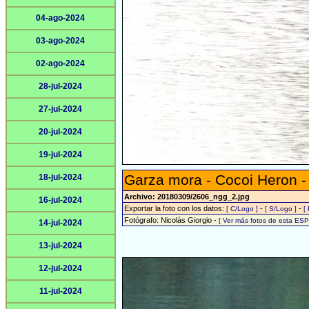
04-ago-2024
03-ago-2024
02-ago-2024
28-jul-2024
27-jul-2024
20-jul-2024
19-jul-2024
Garza mora - Cocoi Heron 
18-jul-2024
Archivo: 20180309/2606_ngg_2.jpg
16-jul-2024
Exportar la foto con los datos:
-
-
[ C/Logo ]
[ S/Logo ]
[
Fotógrafo: Nicolás Giorgio -
[ Ver más fotos de esta ES
14-jul-2024
13-jul-2024
12-jul-2024
11-jul-2024