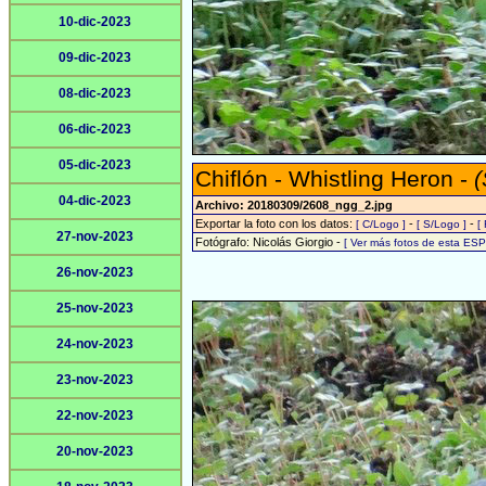
10-dic-2023
09-dic-2023
08-dic-2023
06-dic-2023
05-dic-2023
Chiflón - Whistling Heron -
(
04-dic-2023
Archivo: 20180309/2608_ngg_2.jpg
Exportar la foto con los datos:
-
-
[ C/Logo ]
[ S/Logo ]
[
27-nov-2023
Fotógrafo: Nicolás Giorgio -
[ Ver más fotos de esta ES
26-nov-2023
25-nov-2023
24-nov-2023
23-nov-2023
22-nov-2023
20-nov-2023