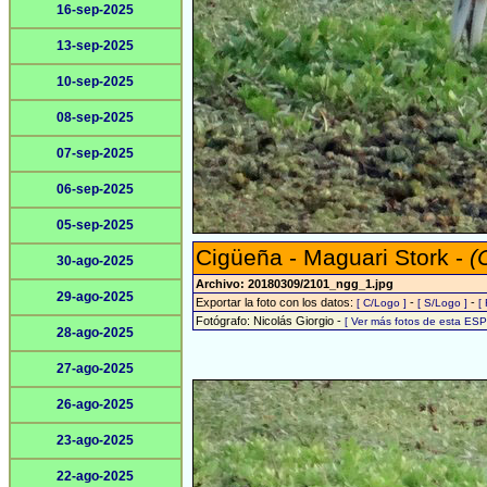
16-sep-2025
13-sep-2025
10-sep-2025
08-sep-2025
07-sep-2025
06-sep-2025
05-sep-2025
Cigüeña - Maguari Stork -
(
30-ago-2025
Archivo: 20180309/2101_ngg_1.jpg
29-ago-2025
Exportar la foto con los datos:
-
-
[ C/Logo ]
[ S/Logo ]
[
Fotógrafo: Nicolás Giorgio -
[ Ver más fotos de esta ES
28-ago-2025
27-ago-2025
26-ago-2025
23-ago-2025
22-ago-2025