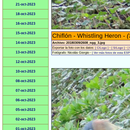
21-oct-2023
18-oct-2023
16-oct-2023
15-oct-2023
Chiflón - Whistling Heron -
(
14-oct-2023
Archivo: 20180309/2608_ngg_3.jpg
Exportar la foto con los datos:
-
-
[ C/Logo ]
[ S/Logo ]
[
13-oct-2023
Fotógrafo: Nicolás Giorgio -
[ Ver más fotos de esta ES
12-oct-2023
10-oct-2023
08-oct-2023
07-oct-2023
06-oct-2023
05-oct-2023
02-oct-2023
01-oct-2023