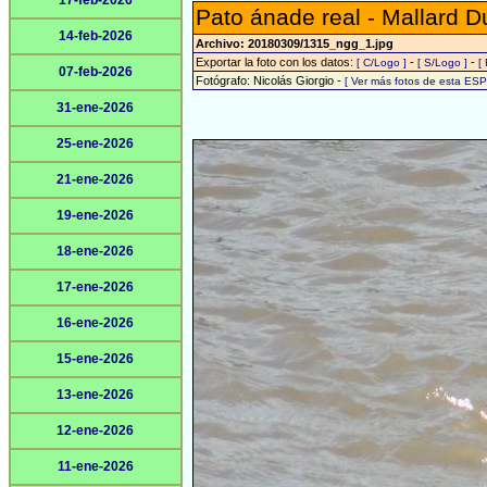
17-feb-2026
Pato ánade real - Mallard D
14-feb-2026
Archivo: 20180309/1315_ngg_1.jpg
Exportar la foto con los datos:
-
-
[ C/Logo ]
[ S/Logo ]
[
07-feb-2026
Fotógrafo: Nicolás Giorgio -
[ Ver más fotos de esta ES
31-ene-2026
25-ene-2026
21-ene-2026
19-ene-2026
18-ene-2026
17-ene-2026
16-ene-2026
15-ene-2026
13-ene-2026
12-ene-2026
11-ene-2026