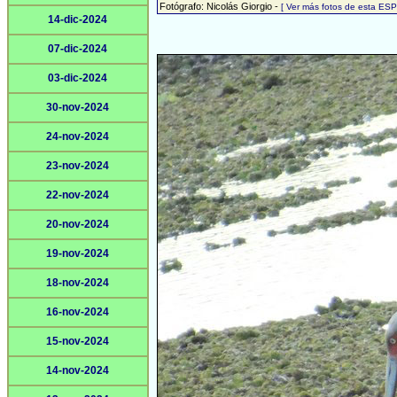
Fotógrafo: Nicolás Giorgio -
[ Ver más fotos de esta ES
14-dic-2024
07-dic-2024
03-dic-2024
30-nov-2024
24-nov-2024
23-nov-2024
22-nov-2024
20-nov-2024
19-nov-2024
18-nov-2024
16-nov-2024
15-nov-2024
14-nov-2024