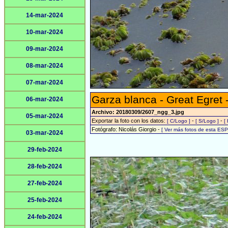
14-mar-2024
10-mar-2024
09-mar-2024
08-mar-2024
07-mar-2024
Garza blanca - Great Egret 
06-mar-2024
Archivo: 20180309/2607_ngg_3.jpg
05-mar-2024
Exportar la foto con los datos:
-
-
[ C/Logo ]
[ S/Logo ]
[
Fotógrafo: Nicolás Giorgio -
[ Ver más fotos de esta ES
03-mar-2024
29-feb-2024
28-feb-2024
27-feb-2024
25-feb-2024
24-feb-2024