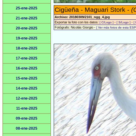
25-ene-2025
Cigüeña - Maguari Stork -
(
Archivo: 20180309/2101_ngg_4.jpg
21-ene-2025
Exportar la foto con los datos:
-
-
[ C/Logo ]
[ S/Logo ]
[
Fotógrafo: Nicolás Giorgio -
[ Ver más fotos de esta ES
20-ene-2025
19-ene-2025
18-ene-2025
17-ene-2025
16-ene-2025
15-ene-2025
14-ene-2025
12-ene-2025
11-ene-2025
09-ene-2025
08-ene-2025