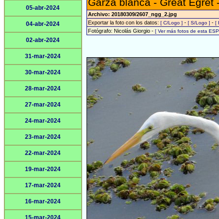
Garza blanca - Great Egret 
05-abr-2024
Archivo: 20180309/2607_ngg_2.jpg
Exportar la foto con los datos:
-
-
[ C/Logo ]
[ S/Logo ]
[
04-abr-2024
Fotógrafo: Nicolás Giorgio -
[ Ver más fotos de esta ES
02-abr-2024
31-mar-2024
30-mar-2024
28-mar-2024
27-mar-2024
24-mar-2024
23-mar-2024
22-mar-2024
19-mar-2024
17-mar-2024
16-mar-2024
15-mar-2024