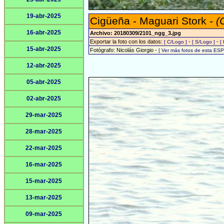
19-abr-2025
Cigüeña - Maguari Stork -
(
16-abr-2025
Archivo: 20180309/2101_ngg_3.jpg
Exportar la foto con los datos:
-
-
[ C/Logo ]
[ S/Logo ]
[
15-abr-2025
Fotógrafo: Nicolás Giorgio -
[ Ver más fotos de esta ES
12-abr-2025
05-abr-2025
02-abr-2025
29-mar-2025
28-mar-2025
22-mar-2025
16-mar-2025
15-mar-2025
13-mar-2025
09-mar-2025