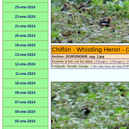
25-ene-2024
23-ene-2024
21-ene-2024
20-ene-2024
19-ene-2024
Chiflón - Whistling Heron -
(
13-ene-2024
Archivo: 20180309/2608_ngg_1.jpg
Exportar la foto con los datos:
-
-
[ C/Logo ]
[ S/Logo ]
[
12-ene-2024
Fotógrafo: Nicolás Giorgio -
[ Ver más fotos de esta ES
11-ene-2024
10-ene-2024
09-ene-2024
07-ene-2024
06-ene-2024
05-ene-2024