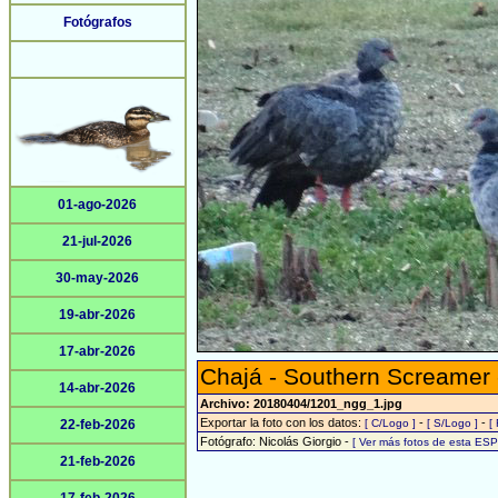
Fotógrafos
01-ago-2026
21-jul-2026
30-may-2026
19-abr-2026
17-abr-2026
Chajá - Southern Screamer
14-abr-2026
Archivo: 20180404/1201_ngg_1.jpg
Exportar la foto con los datos:
-
-
22-feb-2026
[ C/Logo ]
[ S/Logo ]
[
Fotógrafo: Nicolás Giorgio -
[ Ver más fotos de esta ES
21-feb-2026