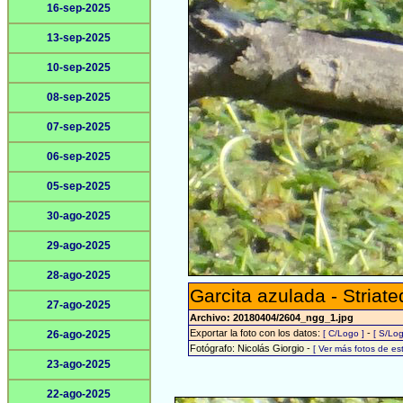
16-sep-2025
13-sep-2025
10-sep-2025
08-sep-2025
07-sep-2025
06-sep-2025
05-sep-2025
30-ago-2025
29-ago-2025
28-ago-2025
Garcita azulada - Striat
27-ago-2025
Archivo: 20180404/2604_ngg_1.jpg
Exportar la foto con los datos:
-
26-ago-2025
[ C/Logo ]
[ S/Log
Fotógrafo: Nicolás Giorgio -
[ Ver más fotos de e
23-ago-2025
22-ago-2025