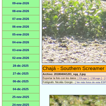
09-ene-2026
08-ene-2026
07-ene-2026
06-ene-2026
05-ene-2026
04-ene-2026
03-ene-2026
02-ene-2026
28-dic-2025
Chajá - Southern Screamer
27-dic-2025
Archivo: 20180404/1201_ngg_2.jpg
Exportar la foto con los datos:
-
-
[ C/Logo ]
[ S/Logo ]
[
06-dic-2025
Fotógrafo: Nicolás Giorgio -
[ Ver más fotos de esta ES
04-dic-2025
25-nov-2025
24-nov-2025