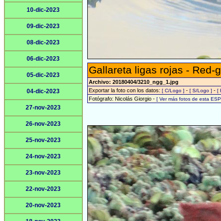
10-dic-2023
09-dic-2023
08-dic-2023
06-dic-2023
Gallareta ligas rojas - Red-
05-dic-2023
Archivo: 20180404/3210_ngg_1.jpg
Exportar la foto con los datos:
-
-
04-dic-2023
[ C/Logo ]
[ S/Logo ]
[
Fotógrafo: Nicolás Giorgio -
[ Ver más fotos de esta ES
27-nov-2023
26-nov-2023
25-nov-2023
24-nov-2023
23-nov-2023
22-nov-2023
20-nov-2023