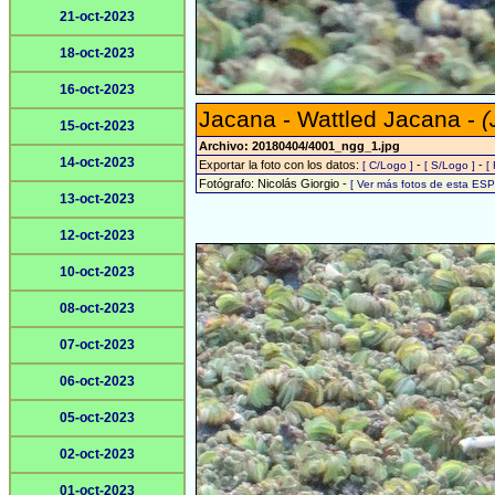
21-oct-2023
18-oct-2023
16-oct-2023
Jacana - Wattled Jacana -
(
15-oct-2023
Archivo: 20180404/4001_ngg_1.jpg
14-oct-2023
Exportar la foto con los datos:
-
-
[ C/Logo ]
[ S/Logo ]
[
Fotógrafo: Nicolás Giorgio -
[ Ver más fotos de esta ES
13-oct-2023
12-oct-2023
10-oct-2023
08-oct-2023
07-oct-2023
06-oct-2023
05-oct-2023
02-oct-2023
01-oct-2023