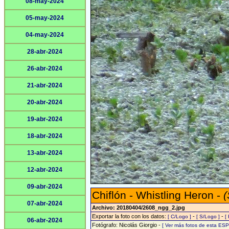
08-may-2024
05-may-2024
04-may-2024
28-abr-2024
26-abr-2024
21-abr-2024
20-abr-2024
19-abr-2024
18-abr-2024
13-abr-2024
12-abr-2024
09-abr-2024
Chiflón - Whistling Heron -
(
07-abr-2024
Archivo: 20180404/2608_ngg_2.jpg
Exportar la foto con los datos:
-
-
[ C/Logo ]
[ S/Logo ]
[
06-abr-2024
Fotógrafo: Nicolás Giorgio -
[ Ver más fotos de esta ES