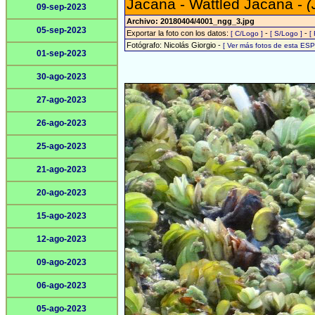
Jacana - Wattled Jacana -
(
09-sep-2023
Archivo: 20180404/4001_ngg_3.jpg
05-sep-2023
Exportar la foto con los datos:
-
-
[ C/Logo ]
[ S/Logo ]
[
Fotógrafo: Nicolás Giorgio -
[ Ver más fotos de esta ES
01-sep-2023
30-ago-2023
27-ago-2023
26-ago-2023
25-ago-2023
21-ago-2023
20-ago-2023
15-ago-2023
12-ago-2023
09-ago-2023
06-ago-2023
05-ago-2023