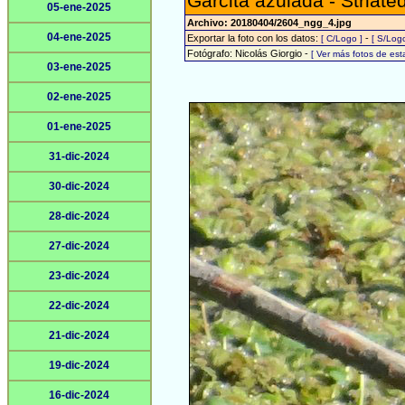
Garcita azulada - Striate
05-ene-2025
Archivo: 20180404/2604_ngg_4.jpg
04-ene-2025
Exportar la foto con los datos:
-
[ C/Logo ]
[ S/Logo
Fotógrafo: Nicolás Giorgio -
[ Ver más fotos de es
03-ene-2025
02-ene-2025
01-ene-2025
31-dic-2024
30-dic-2024
28-dic-2024
27-dic-2024
23-dic-2024
22-dic-2024
21-dic-2024
19-dic-2024
16-dic-2024