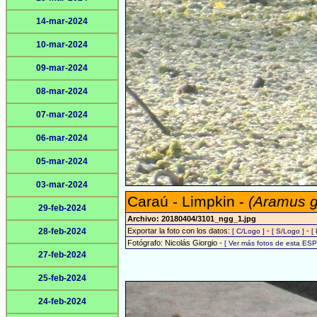
14-mar-2024
10-mar-2024
09-mar-2024
08-mar-2024
07-mar-2024
06-mar-2024
05-mar-2024
03-mar-2024
Caraú - Limpkin -
(Aramus 
29-feb-2024
Archivo: 20180404/3101_ngg_1.jpg
28-feb-2024
Exportar la foto con los datos:
-
-
[ C/Logo ]
[ S/Logo ]
[
Fotógrafo: Nicolás Giorgio -
[ Ver más fotos de esta ES
27-feb-2024
25-feb-2024
24-feb-2024