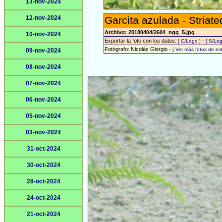
13-nov-2024
12-nov-2024
Garcita azulada - Striat
Archivo: 20180404/2604_ngg_5.jpg
10-nov-2024
Exportar la foto con los datos:
-
[ C/Logo ]
[ S/Log
Fotógrafo: Nicolás Giorgio -
[ Ver más fotos de e
09-nov-2024
08-nov-2024
07-nov-2024
06-nov-2024
05-nov-2024
03-nov-2024
31-oct-2024
30-oct-2024
28-oct-2024
24-oct-2024
21-oct-2024