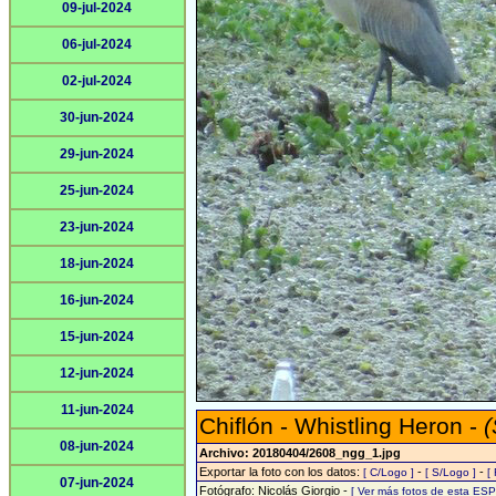
09-jul-2024
06-jul-2024
02-jul-2024
30-jun-2024
29-jun-2024
25-jun-2024
23-jun-2024
18-jun-2024
16-jun-2024
15-jun-2024
12-jun-2024
11-jun-2024
Chiflón - Whistling Heron -
(
08-jun-2024
Archivo: 20180404/2608_ngg_1.jpg
Exportar la foto con los datos:
-
-
[ C/Logo ]
[ S/Logo ]
[
07-jun-2024
Fotógrafo: Nicolás Giorgio -
[ Ver más fotos de esta ES