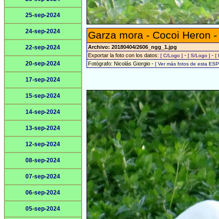
25-sep-2024
24-sep-2024
Garza mora - Cocoi Heron 
22-sep-2024
Archivo: 20180404/2606_ngg_1.jpg
Exportar la foto con los datos:
-
-
[ C/Logo ]
[ S/Logo ]
[
20-sep-2024
Fotógrafo: Nicolás Giorgio -
[ Ver más fotos de esta ES
17-sep-2024
15-sep-2024
14-sep-2024
13-sep-2024
12-sep-2024
08-sep-2024
07-sep-2024
06-sep-2024
05-sep-2024