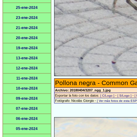
25-ene-2024
23-ene-2024
21-ene-2024
20-ene-2024
19-ene-2024
13-ene-2024
12-ene-2024
11-ene-2024
Pollona negra - Common Gal
10-ene-2024
Archivo: 20180404/3207_ngg_1.jpg
Exportar la foto con los datos:
-
-
[ C/Logo ]
[ S/Logo ]
[
09-ene-2024
Fotógrafo: Nicolás Giorgio -
[ Ver más fotos de esta ES
07-ene-2024
06-ene-2024
05-ene-2024