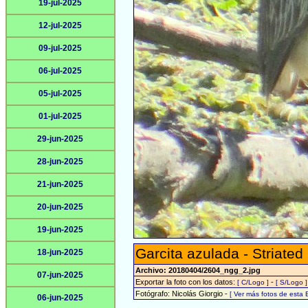
19-jul-2025
12-jul-2025
09-jul-2025
06-jul-2025
05-jul-2025
01-jul-2025
29-jun-2025
28-jun-2025
21-jun-2025
20-jun-2025
19-jun-2025
Garcita azulada - Striated
18-jun-2025
Archivo: 20180404/2604_ngg_2.jpg
07-jun-2025
Exportar la foto con los datos:
-
[ C/Logo ]
[ S/Logo ]
Fotógrafo: Nicolás Giorgio -
[ Ver más fotos de esta
06-jun-2025