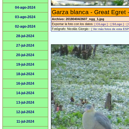
04-ago-2024
Garza blanca - Great Egret 
03-ago-2024
Archivo: 20180404/2607_ngg_1.jpg
Exportar la foto con los datos:
-
-
[ C/Logo ]
[ S/Logo ]
[
02-ago-2024
Fotógrafo: Nicolás Giorgio -
[ Ver más fotos de esta ES
28-jul-2024
27-jul-2024
20-jul-2024
19-jul-2024
18-jul-2024
16-jul-2024
14-jul-2024
13-jul-2024
12-jul-2024
11-jul-2024