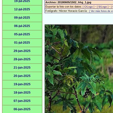
19-jul-2025
Archivo: 20180605/1502_hhg_1.jpg
Exportar la foto con los datos:
-
-
[ C/Logo ]
[ S/Logo ]
[
12-jul-2025
Fotógrafo: Héctor Horacio García -
[ Ver más fotos de 
09-jul-2025
06-jul-2025
05-jul-2025
01-jul-2025
29-jun-2025
28-jun-2025
21-jun-2025
20-jun-2025
19-jun-2025
18-jun-2025
07-jun-2025
06-jun-2025