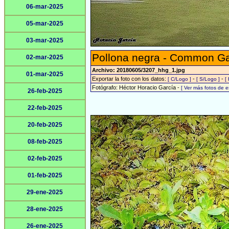
06-mar-2025
05-mar-2025
03-mar-2025
Pollona negra - Common Gal
02-mar-2025
Archivo: 20180605/3207_hhg_1.jpg
01-mar-2025
Exportar la foto con los datos:
-
-
[ C/Logo ]
[ S/Logo ]
[
Fotógrafo: Héctor Horacio García -
[ Ver más fotos de 
26-feb-2025
22-feb-2025
20-feb-2025
08-feb-2025
02-feb-2025
01-feb-2025
29-ene-2025
28-ene-2025
26-ene-2025