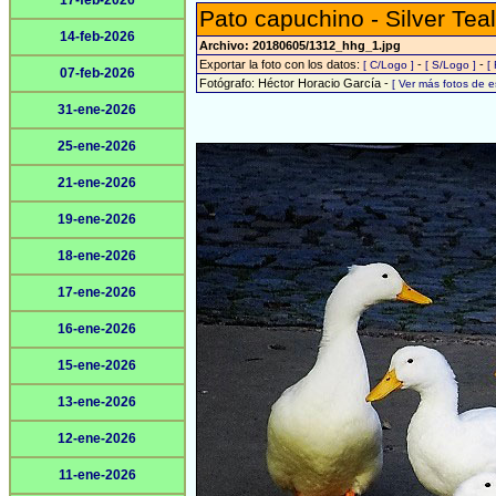
17-feb-2026
Pato capuchino - Silver Teal
14-feb-2026
Archivo: 20180605/1312_hhg_1.jpg
Exportar la foto con los datos:
-
-
[ C/Logo ]
[ S/Logo ]
[
07-feb-2026
Fotógrafo: Héctor Horacio García -
[ Ver más fotos de 
31-ene-2026
25-ene-2026
21-ene-2026
19-ene-2026
18-ene-2026
17-ene-2026
16-ene-2026
15-ene-2026
13-ene-2026
12-ene-2026
11-ene-2026