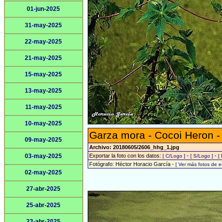
01-jun-2025
31-may-2025
22-may-2025
21-may-2025
15-may-2025
13-may-2025
11-may-2025
10-may-2025
Garza mora - Cocoi Heron 
09-may-2025
Archivo: 20180605/2606_hhg_1.jpg
03-may-2025
Exportar la foto con los datos:
-
-
[ C/Logo ]
[ S/Logo ]
[
Fotógrafo: Héctor Horacio García -
[ Ver más fotos de 
02-may-2025
27-abr-2025
25-abr-2025
23-abr-2025