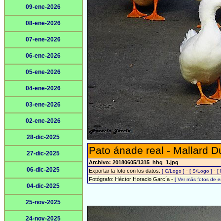
09-ene-2026
08-ene-2026
07-ene-2026
06-ene-2026
05-ene-2026
04-ene-2026
03-ene-2026
02-ene-2026
28-dic-2025
Pato ánade real - Mallard D
27-dic-2025
Archivo: 20180605/1315_hhg_1.jpg
06-dic-2025
Exportar la foto con los datos:
-
-
[ C/Logo ]
[ S/Logo ]
[
Fotógrafo: Héctor Horacio García -
[ Ver más fotos de 
04-dic-2025
25-nov-2025
24-nov-2025