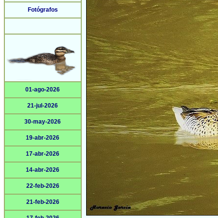
Fotógrafos
01-ago-2026
21-jul-2026
30-may-2026
19-abr-2026
17-abr-2026
14-abr-2026
22-feb-2026
21-feb-2026