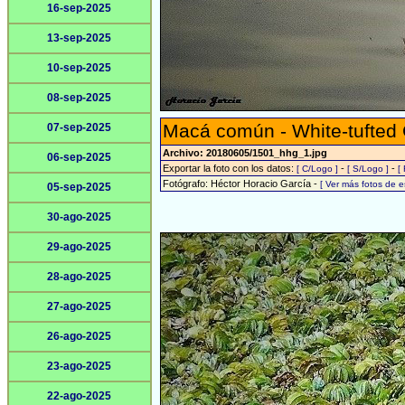
16-sep-2025
13-sep-2025
10-sep-2025
08-sep-2025
Macá común - White-tufted
07-sep-2025
Archivo: 20180605/1501_hhg_1.jpg
06-sep-2025
Exportar la foto con los datos:
-
-
[ C/Logo ]
[ S/Logo ]
[
Fotógrafo: Héctor Horacio García -
[ Ver más fotos de 
05-sep-2025
30-ago-2025
29-ago-2025
28-ago-2025
27-ago-2025
26-ago-2025
23-ago-2025
22-ago-2025