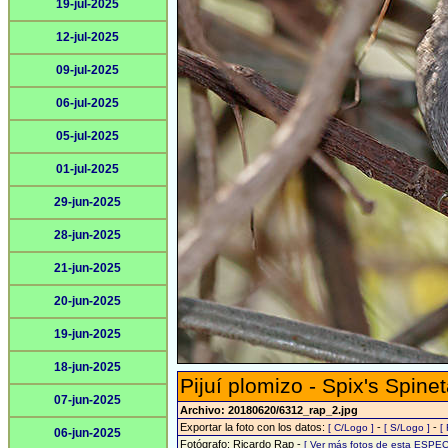
19-jul-2025
12-jul-2025
09-jul-2025
06-jul-2025
05-jul-2025
01-jul-2025
29-jun-2025
28-jun-2025
21-jun-2025
20-jun-2025
19-jun-2025
18-jun-2025
Pijuí plomizo - Spix's Spinet
07-jun-2025
Archivo: 20180620/6312_rap_2.jpg
Exportar la foto con los datos:
-
-
[ C/Logo ]
[ S/Logo ]
[
06-jun-2025
Fotógrafo: Ricardo Rap -
[ Ver más fotos de esta ESPEC