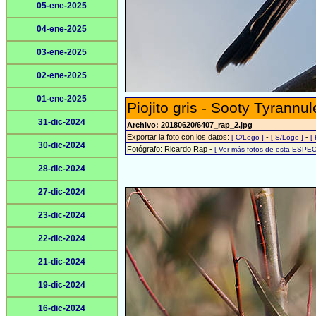
05-ene-2025
04-ene-2025
03-ene-2025
02-ene-2025
01-ene-2025
Piojito gris - Sooty Tyrannul
31-dic-2024
Archivo: 20180620/6407_rap_2.jpg
Exportar la foto con los datos:
-
-
[ C/Logo ]
[ S/Logo ]
[
30-dic-2024
Fotógrafo: Ricardo Rap -
[ Ver más fotos de esta ESPEC
28-dic-2024
27-dic-2024
23-dic-2024
22-dic-2024
21-dic-2024
19-dic-2024
16-dic-2024