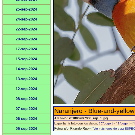
25-sep-2024
24-sep-2024
22-sep-2024
20-sep-2024
17-sep-2024
15-sep-2024
14-sep-2024
13-sep-2024
12-sep-2024
08-sep-2024
07-sep-2024
Naranjero - Blue-and-yello
Archivo: 20180620/7906_rap_1.jpg
06-sep-2024
Exportar la foto con los datos:
-
-
[ C/Logo ]
[ S/Logo ]
[
05-sep-2024
Fotógrafo: Ricardo Rap -
[ Ver más fotos de esta ESPEC