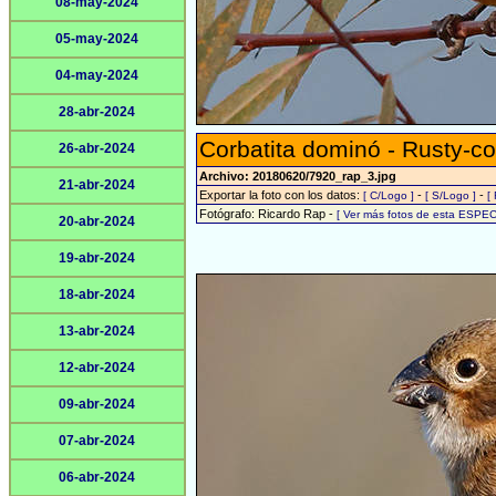
08-may-2024
05-may-2024
04-may-2024
28-abr-2024
Corbatita dominó - Rusty-co
26-abr-2024
Archivo: 20180620/7920_rap_3.jpg
21-abr-2024
Exportar la foto con los datos:
-
-
[ C/Logo ]
[ S/Logo ]
[
Fotógrafo: Ricardo Rap -
[ Ver más fotos de esta ESPEC
20-abr-2024
19-abr-2024
18-abr-2024
13-abr-2024
12-abr-2024
09-abr-2024
07-abr-2024
06-abr-2024