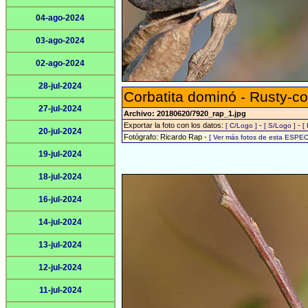
04-ago-2024
03-ago-2024
02-ago-2024
28-jul-2024
Corbatita dominó - Rusty-co
27-jul-2024
Archivo: 20180620/7920_rap_1.jpg
Exportar la foto con los datos:
-
-
[ C/Logo ]
[ S/Logo ]
[
20-jul-2024
Fotógrafo: Ricardo Rap -
[ Ver más fotos de esta ESPEC
19-jul-2024
18-jul-2024
16-jul-2024
14-jul-2024
13-jul-2024
12-jul-2024
11-jul-2024