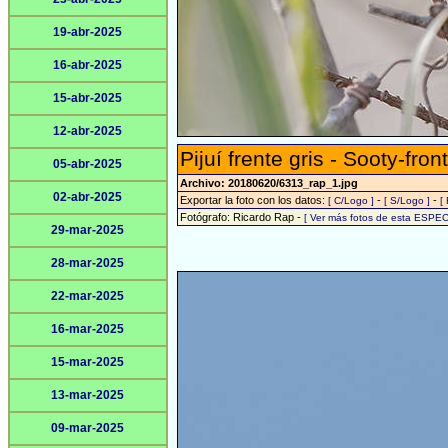
19-abr-2025
16-abr-2025
15-abr-2025
12-abr-2025
Pijuí frente gris - Sooty-fron
05-abr-2025
Archivo: 20180620/6313_rap_1.jpg
02-abr-2025
Exportar la foto con los datos:
-
-
[ C/Logo ]
[ S/Logo ]
[
Fotógrafo: Ricardo Rap -
[ Ver más fotos de esta ESPEC
29-mar-2025
28-mar-2025
22-mar-2025
16-mar-2025
15-mar-2025
13-mar-2025
09-mar-2025