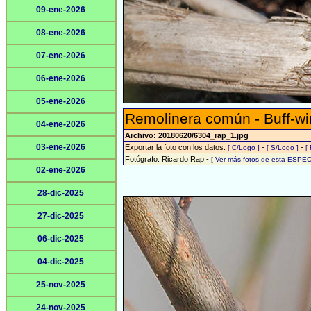
09-ene-2026
08-ene-2026
07-ene-2026
06-ene-2026
05-ene-2026
Remolinera común - Buff-w
04-ene-2026
Archivo: 20180620/6304_rap_1.jpg
03-ene-2026
Exportar la foto con los datos:
-
-
[ C/Logo ]
[ S/Logo ]
[
Fotógrafo: Ricardo Rap -
[ Ver más fotos de esta ESPEC
02-ene-2026
28-dic-2025
27-dic-2025
06-dic-2025
04-dic-2025
25-nov-2025
24-nov-2025