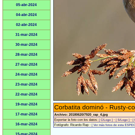
05-abr-2024
04-abr-2024
02-abr-2024
31-mar-2024
30-mar-2024
28-mar-2024
27-mar-2024
24-mar-2024
23-mar-2024
22-mar-2024
19-mar-2024
Corbatita dominó - Rusty-co
17-mar-2024
Archivo: 20180620/7920_rap_4.jpg
Exportar la foto con los datos:
-
-
[ C/Logo ]
[ S/Logo ]
[
16-mar-2024
Fotógrafo: Ricardo Rap -
[ Ver más fotos de esta ESPEC
15-mar-2024