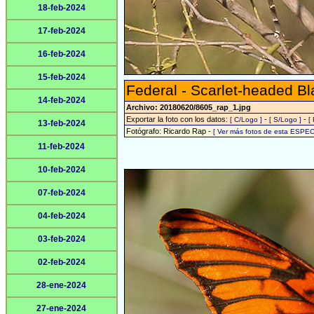
18-feb-2024
17-feb-2024
16-feb-2024
15-feb-2024
Federal - Scarlet-headed Bl
14-feb-2024
Archivo: 20180620/8605_rap_1.jpg
Exportar la foto con los datos:
-
-
[ C/Logo ]
[ S/Logo ]
[
13-feb-2024
Fotógrafo: Ricardo Rap -
[ Ver más fotos de esta ESPEC
11-feb-2024
10-feb-2024
07-feb-2024
04-feb-2024
03-feb-2024
02-feb-2024
28-ene-2024
27-ene-2024