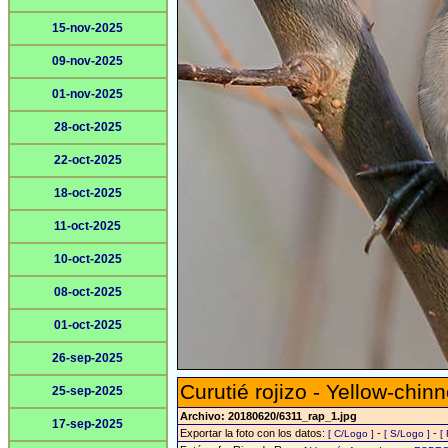
15-nov-2025
09-nov-2025
01-nov-2025
28-oct-2025
22-oct-2025
18-oct-2025
11-oct-2025
10-oct-2025
08-oct-2025
01-oct-2025
26-sep-2025
Curutié rojizo - Yellow-chin
25-sep-2025
Archivo: 20180620/6311_rap_1.jpg
17-sep-2025
Exportar la foto con los datos:
-
-
[ C/Logo ]
[ S/Logo ]
[