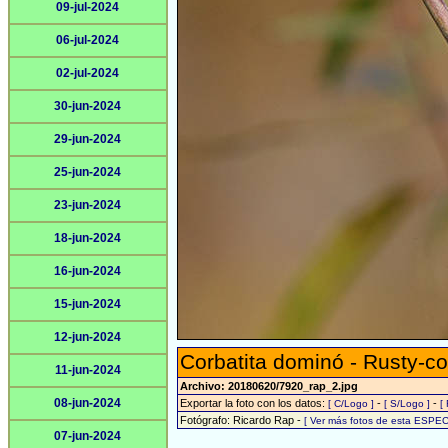
09-jul-2024
06-jul-2024
02-jul-2024
30-jun-2024
29-jun-2024
25-jun-2024
23-jun-2024
18-jun-2024
16-jun-2024
15-jun-2024
12-jun-2024
Corbatita dominó - Rusty-co
11-jun-2024
Archivo: 20180620/7920_rap_2.jpg
08-jun-2024
Exportar la foto con los datos:
-
-
[ C/Logo ]
[ S/Logo ]
[
Fotógrafo: Ricardo Rap -
[ Ver más fotos de esta ESPEC
07-jun-2024