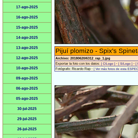
17-ago-2025
16-ago-2025
15-ago-2025
14-ago-2025
13-ago-2025
Pijuí plomizo - Spix's Spinet
12-ago-2025
Archivo: 20180620/6312_rap_1.jpg
Exportar la foto con los datos:
-
-
[ C/Logo ]
[ S/Logo ]
[
10-ago-2025
Fotógrafo: Ricardo Rap -
[ Ver más fotos de esta ESPEC
09-ago-2025
06-ago-2025
05-ago-2025
30-jul-2025
29-jul-2025
26-jul-2025