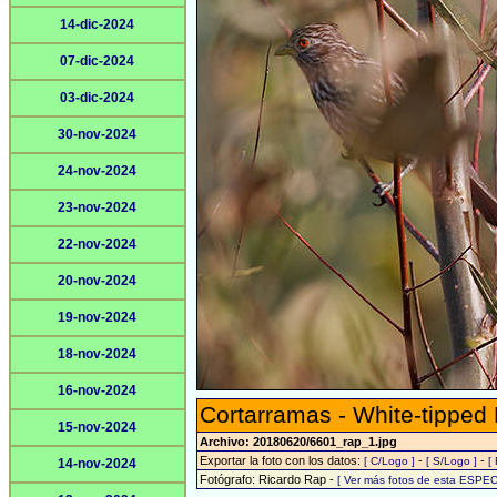
14-dic-2024
07-dic-2024
03-dic-2024
30-nov-2024
24-nov-2024
23-nov-2024
22-nov-2024
20-nov-2024
19-nov-2024
18-nov-2024
16-nov-2024
Cortarramas - White-tipped 
15-nov-2024
Archivo: 20180620/6601_rap_1.jpg
Exportar la foto con los datos:
-
-
[ C/Logo ]
[ S/Logo ]
[
14-nov-2024
Fotógrafo: Ricardo Rap -
[ Ver más fotos de esta ESPEC