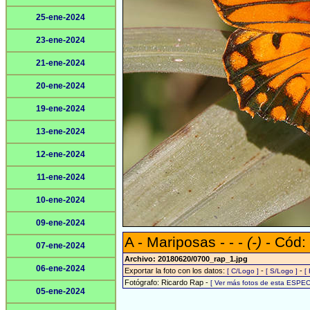
25-ene-2024
23-ene-2024
21-ene-2024
20-ene-2024
19-ene-2024
13-ene-2024
12-ene-2024
11-ene-2024
10-ene-2024
09-ene-2024
A - Mariposas - - -
(-)
- Cód:
07-ene-2024
Archivo: 20180620/0700_rap_1.jpg
06-ene-2024
Exportar la foto con los datos:
-
-
[ C/Logo ]
[ S/Logo ]
[
Fotógrafo: Ricardo Rap -
[ Ver más fotos de esta ESPEC
05-ene-2024