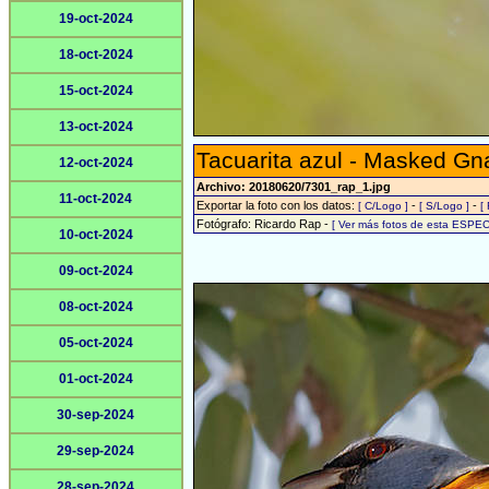
19-oct-2024
18-oct-2024
15-oct-2024
13-oct-2024
Tacuarita azul - Masked Gn
12-oct-2024
Archivo: 20180620/7301_rap_1.jpg
11-oct-2024
Exportar la foto con los datos:
-
-
[ C/Logo ]
[ S/Logo ]
[
Fotógrafo: Ricardo Rap -
[ Ver más fotos de esta ESPEC
10-oct-2024
09-oct-2024
08-oct-2024
05-oct-2024
01-oct-2024
30-sep-2024
29-sep-2024
28-sep-2024