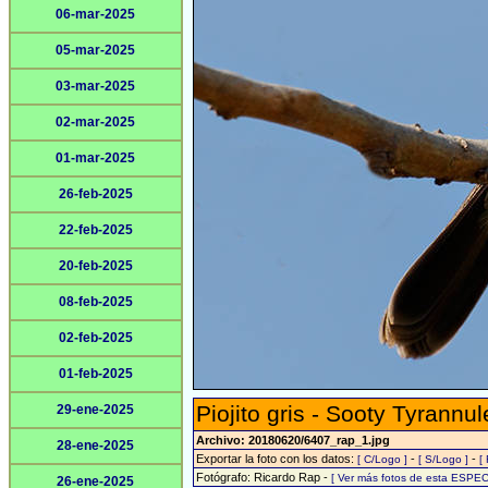
06-mar-2025
05-mar-2025
03-mar-2025
02-mar-2025
01-mar-2025
26-feb-2025
22-feb-2025
20-feb-2025
08-feb-2025
02-feb-2025
01-feb-2025
Piojito gris - Sooty Tyrannul
29-ene-2025
Archivo: 20180620/6407_rap_1.jpg
28-ene-2025
Exportar la foto con los datos:
-
-
[ C/Logo ]
[ S/Logo ]
[
Fotógrafo: Ricardo Rap -
[ Ver más fotos de esta ESPEC
26-ene-2025