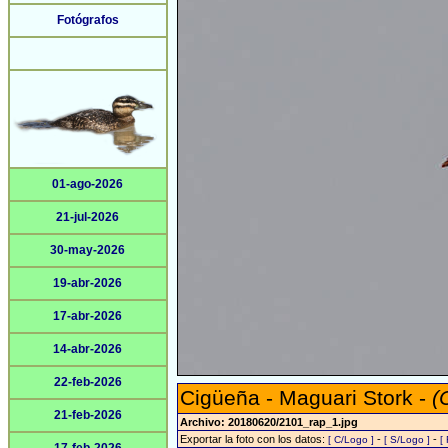
Fotógrafos
01-ago-2026
21-jul-2026
30-may-2026
19-abr-2026
17-abr-2026
14-abr-2026
22-feb-2026
Cigüeña - Maguari Stork -
(
21-feb-2026
Archivo: 20180620/2101_rap_1.jpg
Exportar la foto con los datos:
-
-
[ C/Logo ]
[ S/Logo ]
[