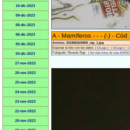
10-dic-2023
09-dic-2023
08-dic-2023
A - Mamíferos - - -
(-)
- Cód:
06-dic-2023
Archivo: 20180620/0800_rap_1.jpg
05-dic-2023
Exportar la foto con los datos:
-
-
[ C/Logo ]
[ S/Logo ]
[
Fotógrafo: Ricardo Rap -
[ Ver más fotos de esta ESPEC
04-dic-2023
27-nov-2023
26-nov-2023
25-nov-2023
24-nov-2023
23-nov-2023
22-nov-2023
20-nov-2023