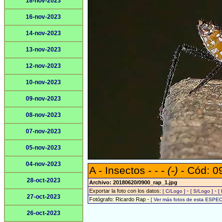
18-nov-2023
16-nov-2023
14-nov-2023
13-nov-2023
12-nov-2023
10-nov-2023
09-nov-2023
08-nov-2023
07-nov-2023
05-nov-2023
04-nov-2023
A - Insectos - - -
(-)
- Cód: 0
28-oct-2023
Archivo: 20180620/0900_rap_1.jpg
Exportar la foto con los datos:
-
-
[ C/Logo ]
[ S/Logo ]
[
27-oct-2023
Fotógrafo: Ricardo Rap -
[ Ver más fotos de esta ESPEC
26-oct-2023