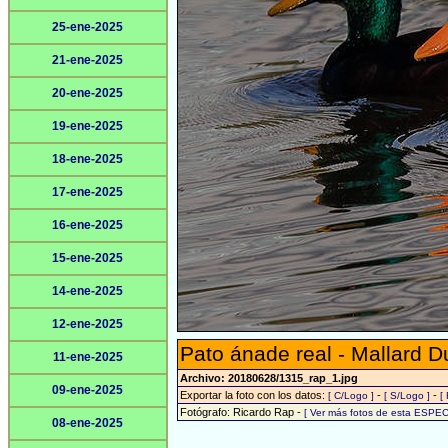
25-ene-2025
21-ene-2025
20-ene-2025
19-ene-2025
18-ene-2025
17-ene-2025
16-ene-2025
15-ene-2025
14-ene-2025
12-ene-2025
Pato ánade real - Mallard D
11-ene-2025
Archivo: 20180628/1315_rap_1.jpg
09-ene-2025
Exportar la foto con los datos:
-
-
[ C/Logo ]
[ S/Logo ]
[
Fotógrafo: Ricardo Rap -
[ Ver más fotos de esta ESPEC
08-ene-2025