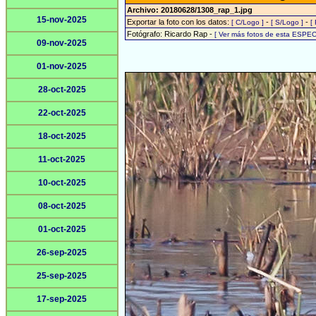
Archivo: 20180628/1308_rap_1.jpg
15-nov-2025
Exportar la foto con los datos:
-
-
[ C/Logo ]
[ S/Logo ]
[
Fotógrafo: Ricardo Rap -
[ Ver más fotos de esta ESPEC
09-nov-2025
01-nov-2025
28-oct-2025
22-oct-2025
18-oct-2025
11-oct-2025
10-oct-2025
08-oct-2025
01-oct-2025
26-sep-2025
25-sep-2025
17-sep-2025