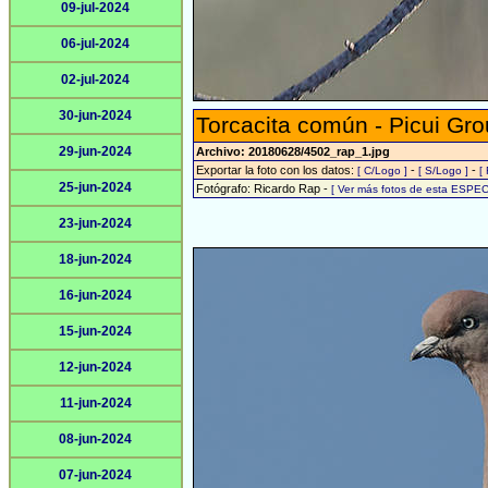
09-jul-2024
06-jul-2024
02-jul-2024
30-jun-2024
Torcacita común - Picui Gr
29-jun-2024
Archivo: 20180628/4502_rap_1.jpg
Exportar la foto con los datos:
-
-
[ C/Logo ]
[ S/Logo ]
[
25-jun-2024
Fotógrafo: Ricardo Rap -
[ Ver más fotos de esta ESPEC
23-jun-2024
18-jun-2024
16-jun-2024
15-jun-2024
12-jun-2024
11-jun-2024
08-jun-2024
07-jun-2024