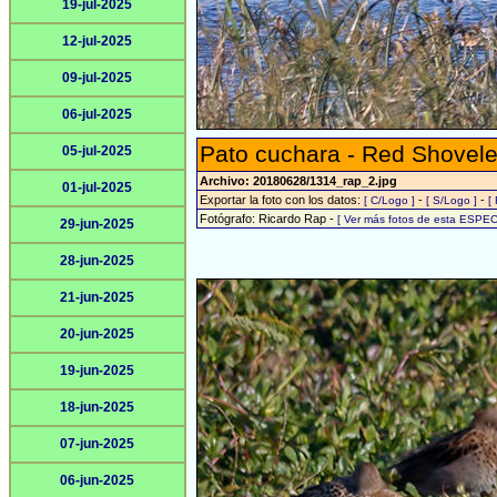
19-jul-2025
12-jul-2025
09-jul-2025
06-jul-2025
Pato cuchara - Red Shovele
05-jul-2025
Archivo: 20180628/1314_rap_2.jpg
01-jul-2025
Exportar la foto con los datos:
-
-
[ C/Logo ]
[ S/Logo ]
[
Fotógrafo: Ricardo Rap -
[ Ver más fotos de esta ESPEC
29-jun-2025
28-jun-2025
21-jun-2025
20-jun-2025
19-jun-2025
18-jun-2025
07-jun-2025
06-jun-2025