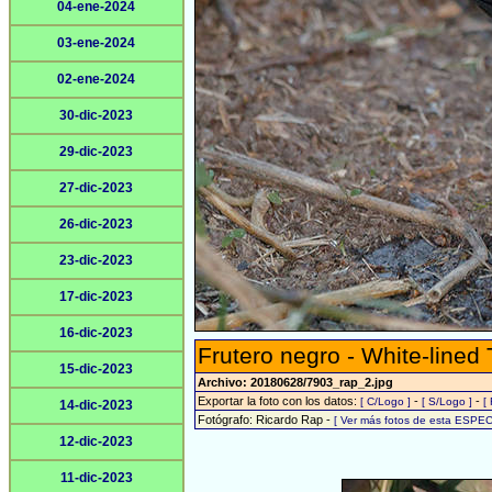
04-ene-2024
03-ene-2024
02-ene-2024
30-dic-2023
29-dic-2023
27-dic-2023
26-dic-2023
23-dic-2023
17-dic-2023
16-dic-2023
Frutero negro - White-lined
15-dic-2023
Archivo: 20180628/7903_rap_2.jpg
Exportar la foto con los datos:
-
-
[ C/Logo ]
[ S/Logo ]
[
14-dic-2023
Fotógrafo: Ricardo Rap -
[ Ver más fotos de esta ESPEC
12-dic-2023
11-dic-2023