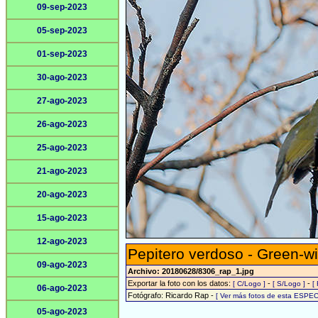
09-sep-2023
05-sep-2023
01-sep-2023
30-ago-2023
27-ago-2023
26-ago-2023
25-ago-2023
21-ago-2023
20-ago-2023
15-ago-2023
12-ago-2023
Pepitero verdoso - Green-wi
09-ago-2023
Archivo: 20180628/8306_rap_1.jpg
Exportar la foto con los datos:
-
-
[ C/Logo ]
[ S/Logo ]
[
06-ago-2023
Fotógrafo: Ricardo Rap -
[ Ver más fotos de esta ESPEC
05-ago-2023