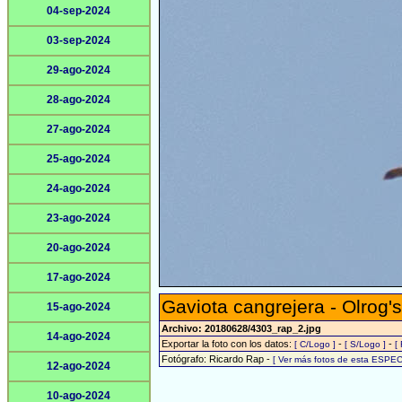
04-sep-2024
03-sep-2024
29-ago-2024
28-ago-2024
27-ago-2024
25-ago-2024
24-ago-2024
23-ago-2024
20-ago-2024
17-ago-2024
Gaviota cangrejera - Olrog's
15-ago-2024
Archivo: 20180628/4303_rap_2.jpg
14-ago-2024
Exportar la foto con los datos:
-
-
[ C/Logo ]
[ S/Logo ]
[
Fotógrafo: Ricardo Rap -
[ Ver más fotos de esta ESPEC
12-ago-2024
10-ago-2024