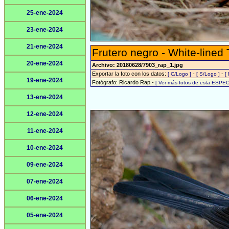
25-ene-2024
23-ene-2024
21-ene-2024
Frutero negro - White-lined
20-ene-2024
Archivo: 20180628/7903_rap_1.jpg
Exportar la foto con los datos:
-
-
[ C/Logo ]
[ S/Logo ]
[
19-ene-2024
Fotógrafo: Ricardo Rap -
[ Ver más fotos de esta ESPEC
13-ene-2024
12-ene-2024
11-ene-2024
10-ene-2024
09-ene-2024
07-ene-2024
06-ene-2024
05-ene-2024