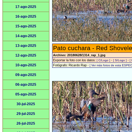
17-ago-2025
16-ago-2025
15-ago-2025
14-ago-2025
13-ago-2025
Pato cuchara - Red Shovele
12-ago-2025
Archivo: 20180628/1314_rap_1.jpg
Exportar la foto con los datos:
-
-
[ C/Logo ]
[ S/Logo ]
[
10-ago-2025
Fotógrafo: Ricardo Rap -
[ Ver más fotos de esta ESPEC
09-ago-2025
06-ago-2025
05-ago-2025
30-jul-2025
29-jul-2025
26-jul-2025