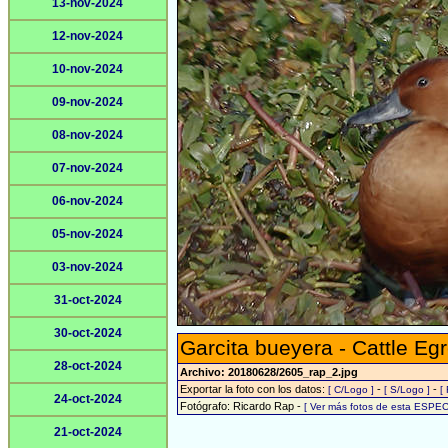
13-nov-2024
12-nov-2024
10-nov-2024
09-nov-2024
08-nov-2024
07-nov-2024
06-nov-2024
05-nov-2024
03-nov-2024
31-oct-2024
30-oct-2024
Garcita bueyera - Cattle Egr
28-oct-2024
Archivo: 20180628/2605_rap_2.jpg
Exportar la foto con los datos:
-
-
[ C/Logo ]
[ S/Logo ]
[
24-oct-2024
Fotógrafo: Ricardo Rap -
[ Ver más fotos de esta ESPEC
21-oct-2024