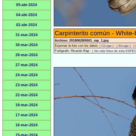
05-abr-2024
04-abr-2024
02-abr-2024
Carpinterito común - White-
31-mar-2024
Archivo: 20180628/5501_rap_1.jpg
30-mar-2024
Exportar la foto con los datos:
-
-
[ C/Logo ]
[ S/Logo ]
[
Fotógrafo: Ricardo Rap -
[ Ver más fotos de esta ESPEC
28-mar-2024
27-mar-2024
24-mar-2024
23-mar-2024
22-mar-2024
19-mar-2024
17-mar-2024
16-mar-2024
15-mar-2024