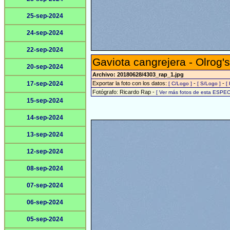
25-sep-2024
24-sep-2024
22-sep-2024
Gaviota cangrejera - Olrog's
20-sep-2024
Archivo: 20180628/4303_rap_1.jpg
17-sep-2024
Exportar la foto con los datos:
-
-
[ C/Logo ]
[ S/Logo ]
[
Fotógrafo: Ricardo Rap -
[ Ver más fotos de esta ESPEC
15-sep-2024
14-sep-2024
13-sep-2024
12-sep-2024
08-sep-2024
07-sep-2024
06-sep-2024
05-sep-2024