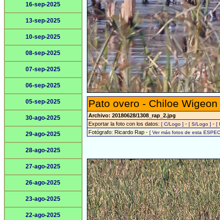
16-sep-2025
13-sep-2025
10-sep-2025
08-sep-2025
07-sep-2025
06-sep-2025
Pato overo - Chiloe Wigeon
05-sep-2025
Archivo: 20180628/1308_rap_2.jpg
30-ago-2025
Exportar la foto con los datos:
-
-
[ C/Logo ]
[ S/Logo ]
[
Fotógrafo: Ricardo Rap -
[ Ver más fotos de esta ESPEC
29-ago-2025
28-ago-2025
27-ago-2025
26-ago-2025
23-ago-2025
22-ago-2025