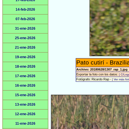
17-feb-2026
14-feb-2026
07-feb-2026
31-ene-2026
25-ene-2026
21-ene-2026
19-ene-2026
Pato cutirí - Brazil
18-ene-2026
Archivo: 20180628/1307_rap_1.jpg
Exportar la foto con los datos:
[ C/Log
17-ene-2026
Fotógrafo: Ricardo Rap -
[ Ver más f
16-ene-2026
15-ene-2026
13-ene-2026
12-ene-2026
11-ene-2026