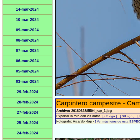
14-mar-2024
10-mar-2024
09-mar-2024
08-mar-2024
07-mar-2024
06-mar-2024
05-mar-2024
03-mar-2024
29-feb-2024
Carpintero campestre - Cam
28-feb-2024
Archivo: 20180628/5504_rap_1.jpg
27-feb-2024
Exportar la foto con los datos:
-
-
[ C/Logo ]
[ S/Logo ]
[
Fotógrafo: Ricardo Rap -
[ Ver más fotos de esta ESPEC
25-feb-2024
24-feb-2024