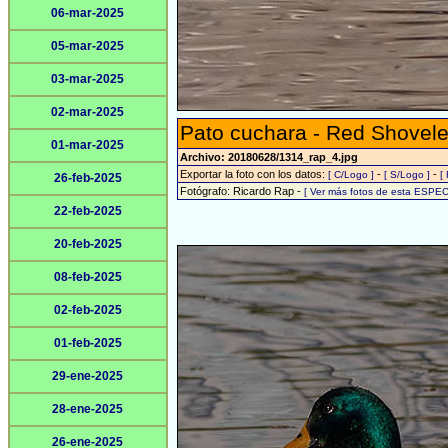
06-mar-2025
05-mar-2025
03-mar-2025
02-mar-2025
Pato cuchara - Red Shovele
01-mar-2025
Archivo: 20180628/1314_rap_4.jpg
Exportar la foto con los datos:
-
-
[ C/Logo ]
[ S/Logo ]
[
26-feb-2025
Fotógrafo: Ricardo Rap -
[ Ver más fotos de esta ESPEC
22-feb-2025
20-feb-2025
08-feb-2025
02-feb-2025
01-feb-2025
29-ene-2025
28-ene-2025
26-ene-2025