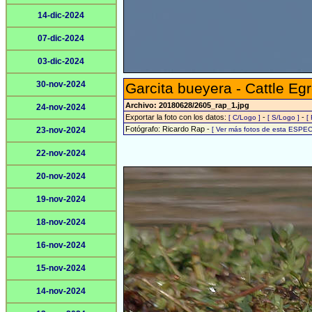
14-dic-2024
07-dic-2024
03-dic-2024
30-nov-2024
Garcita bueyera - Cattle Egr
Archivo: 20180628/2605_rap_1.jpg
24-nov-2024
Exportar la foto con los datos:
-
-
[ C/Logo ]
[ S/Logo ]
[
Fotógrafo: Ricardo Rap -
23-nov-2024
[ Ver más fotos de esta ESPEC
22-nov-2024
20-nov-2024
19-nov-2024
18-nov-2024
16-nov-2024
15-nov-2024
14-nov-2024