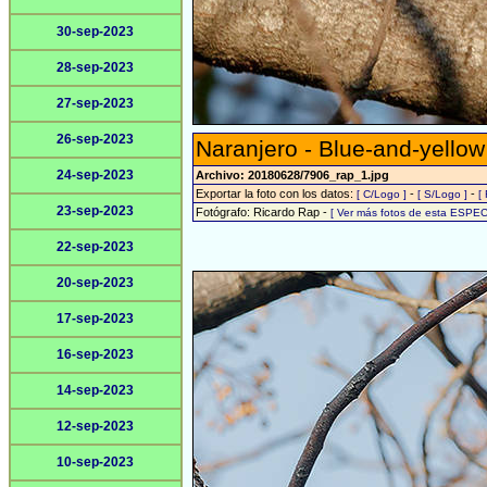
30-sep-2023
28-sep-2023
27-sep-2023
26-sep-2023
Naranjero - Blue-and-yello
24-sep-2023
Archivo: 20180628/7906_rap_1.jpg
Exportar la foto con los datos:
-
-
[ C/Logo ]
[ S/Logo ]
[
23-sep-2023
Fotógrafo: Ricardo Rap -
[ Ver más fotos de esta ESPEC
22-sep-2023
20-sep-2023
17-sep-2023
16-sep-2023
14-sep-2023
12-sep-2023
10-sep-2023