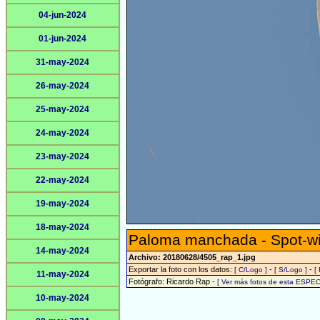
04-jun-2024
01-jun-2024
31-may-2024
26-may-2024
25-may-2024
24-may-2024
23-may-2024
22-may-2024
19-may-2024
18-may-2024
Paloma manchada - Spot-w
14-may-2024
Archivo: 20180628/4505_rap_1.jpg
Exportar la foto con los datos:
-
-
[ C/Logo ]
[ S/Logo ]
[
11-may-2024
Fotógrafo: Ricardo Rap -
[ Ver más fotos de esta ESPEC
10-may-2024