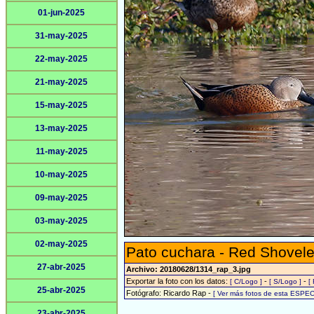
01-jun-2025
31-may-2025
22-may-2025
21-may-2025
15-may-2025
13-may-2025
11-may-2025
10-may-2025
09-may-2025
03-may-2025
02-may-2025
Pato cuchara - Red Shovele
27-abr-2025
Archivo: 20180628/1314_rap_3.jpg
Exportar la foto con los datos:
-
-
[ C/Logo ]
[ S/Logo ]
[
25-abr-2025
Fotógrafo: Ricardo Rap -
[ Ver más fotos de esta ESPEC
23-abr-2025