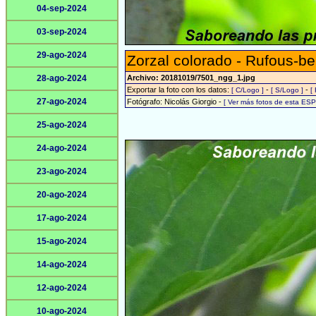
04-sep-2024
03-sep-2024
29-ago-2024
Zorzal colorado - Rufous-be
28-ago-2024
Archivo: 20181019/7501_ngg_1.jpg
Exportar la foto con los datos:
-
-
[ C/Logo ]
[ S/Logo ]
[
27-ago-2024
Fotógrafo: Nicolás Giorgio -
[ Ver más fotos de esta ES
25-ago-2024
24-ago-2024
23-ago-2024
20-ago-2024
17-ago-2024
15-ago-2024
14-ago-2024
12-ago-2024
10-ago-2024