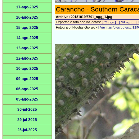
17-ago-2025
Carancho - Southern Carac
Archivo: 20181019/5701_ngg_1.jpg
16-ago-2025
Exportar la foto con los datos:
-
-
[ C/Logo ]
[ S/Logo ]
[
15-ago-2025
Fotógrafo: Nicolás Giorgio -
[ Ver más fotos de esta ES
14-ago-2025
13-ago-2025
12-ago-2025
10-ago-2025
09-ago-2025
06-ago-2025
05-ago-2025
30-jul-2025
29-jul-2025
26-jul-2025