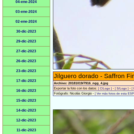
04-ene-2024
03-ene-2024
02-ene-2024
30-dic-2023
29-dic-2023
27-dic-2023
26-dic-2023
23-dic-2023
Jilguero dorado - Saffron Fi
17-dic-2023
Archivo: 20181019/7916_ngg_4.jpg
Exportar la foto con los datos:
-
-
[ C/Logo ]
[ S/Logo ]
[
16-dic-2023
Fotógrafo: Nicolás Giorgio -
[ Ver más fotos de esta ES
15-dic-2023
14-dic-2023
12-dic-2023
11-dic-2023