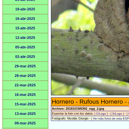
19-abr-2025
16-abr-2025
15-abr-2025
12-abr-2025
05-abr-2025
02-abr-2025
29-mar-2025
28-mar-2025
22-mar-2025
16-mar-2025
Hornero - Rufous Hornero -
15-mar-2025
Archivo: 20181019/6302_ngg_2.jpg
13-mar-2025
Exportar la foto con los datos:
-
-
[ C/Logo ]
[ S/Logo ]
[
Fotógrafo: Nicolás Giorgio -
[ Ver más fotos de esta ES
09-mar-2025