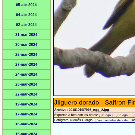
05-abr-2024
04-abr-2024
02-abr-2024
31-mar-2024
30-mar-2024
28-mar-2024
27-mar-2024
24-mar-2024
23-mar-2024
22-mar-2024
Jilguero dorado - Saffron Fi
19-mar-2024
Archivo: 20181019/7916_ngg_2.jpg
17-mar-2024
Exportar la foto con los datos:
-
-
[ C/Logo ]
[ S/Logo ]
[
Fotógrafo: Nicolás Giorgio -
[ Ver más fotos de esta ES
16-mar-2024
15-mar-2024