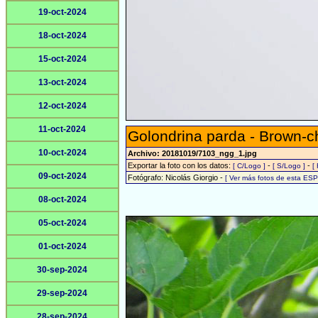
19-oct-2024
18-oct-2024
15-oct-2024
13-oct-2024
12-oct-2024
11-oct-2024
Golondrina parda - Brown-c
10-oct-2024
Archivo: 20181019/7103_ngg_1.jpg
Exportar la foto con los datos:
-
-
[ C/Logo ]
[ S/Logo ]
[
09-oct-2024
Fotógrafo: Nicolás Giorgio -
[ Ver más fotos de esta ES
08-oct-2024
05-oct-2024
01-oct-2024
30-sep-2024
29-sep-2024
28-sep-2024