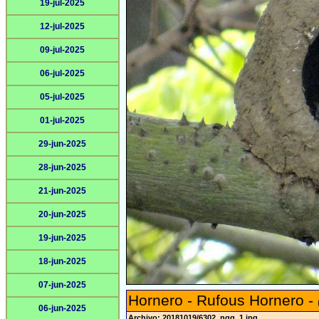
19-jul-2025
12-jul-2025
09-jul-2025
06-jul-2025
05-jul-2025
01-jul-2025
29-jun-2025
28-jun-2025
21-jun-2025
20-jun-2025
19-jun-2025
18-jun-2025
07-jun-2025
Hornero - Rufous Hornero -
06-jun-2025
Archivo: 20181019/6302_ngg_1.jpg