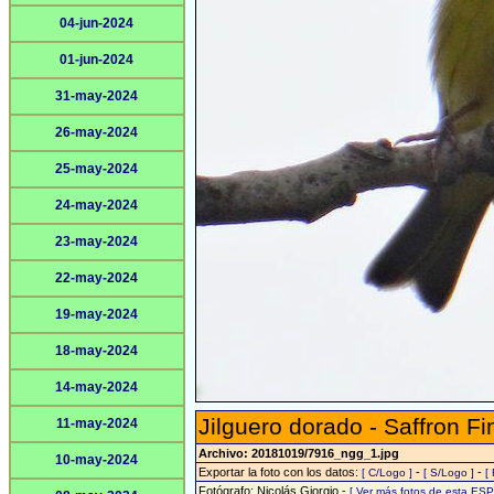
04-jun-2024
01-jun-2024
31-may-2024
26-may-2024
25-may-2024
24-may-2024
23-may-2024
22-may-2024
19-may-2024
18-may-2024
14-may-2024
Jilguero dorado - Saffron Fi
11-may-2024
Archivo: 20181019/7916_ngg_1.jpg
10-may-2024
Exportar la foto con los datos:
-
-
[ C/Logo ]
[ S/Logo ]
[
Fotógrafo: Nicolás Giorgio -
[ Ver más fotos de esta ES