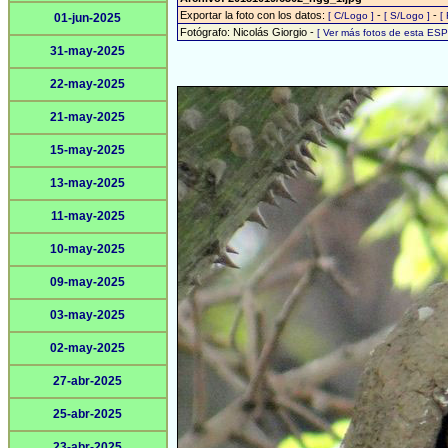
Exportar la foto con los datos:
-
-
[ C/Logo ]
[ S/Logo ]
[
01-jun-2025
Fotógrafo: Nicolás Giorgio -
[ Ver más fotos de esta ES
31-may-2025
22-may-2025
21-may-2025
15-may-2025
13-may-2025
11-may-2025
10-may-2025
09-may-2025
03-may-2025
02-may-2025
27-abr-2025
25-abr-2025
23-abr-2025