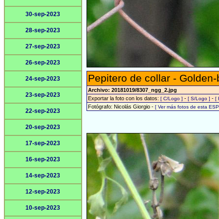
30-sep-2023
28-sep-2023
27-sep-2023
26-sep-2023
Pepitero de collar - Golden-b
24-sep-2023
Archivo: 20181019/8307_ngg_2.jpg
23-sep-2023
Exportar la foto con los datos:
-
-
[ C/Logo ]
[ S/Logo ]
[
Fotógrafo: Nicolás Giorgio -
[ Ver más fotos de esta ES
22-sep-2023
20-sep-2023
17-sep-2023
16-sep-2023
14-sep-2023
12-sep-2023
10-sep-2023