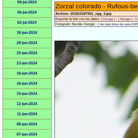
09-jul-2024
Zorzal colorado - Rufous-be
06-jul-2024
Archivo: 20181019/7501_ngg_2.jpg
Exportar la foto con los datos:
-
-
[ C/Logo ]
[ S/Logo ]
[
02-jul-2024
Fotógrafo: Nicolás Giorgio -
[ Ver más fotos de esta ES
30-jun-2024
29-jun-2024
25-jun-2024
23-jun-2024
18-jun-2024
16-jun-2024
15-jun-2024
12-jun-2024
11-jun-2024
08-jun-2024
07-jun-2024