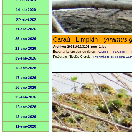
17-feb-2026
14-feb-2026
07-feb-2026
31-ene-2026
Caraú - Limpkin -
(Aramus 
25-ene-2026
Archivo: 20181019/3101_ngg_1.jpg
21-ene-2026
Exportar la foto con los datos:
-
-
[ C/Logo ]
[ S/Logo ]
[
Fotógrafo: Nicolás Giorgio -
[ Ver más fotos de esta ES
19-ene-2026
18-ene-2026
17-ene-2026
16-ene-2026
15-ene-2026
13-ene-2026
12-ene-2026
11-ene-2026