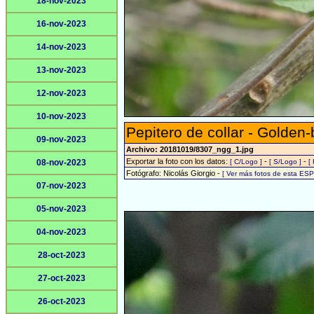
18-nov-2023
16-nov-2023
14-nov-2023
13-nov-2023
12-nov-2023
10-nov-2023
Pepitero de collar - Golden-b
09-nov-2023
Archivo: 20181019/8307_ngg_1.jpg
Exportar la foto con los datos:
-
-
08-nov-2023
[ C/Logo ]
[ S/Logo ]
[
Fotógrafo: Nicolás Giorgio -
[ Ver más fotos de esta ES
07-nov-2023
05-nov-2023
04-nov-2023
28-oct-2023
27-oct-2023
26-oct-2023