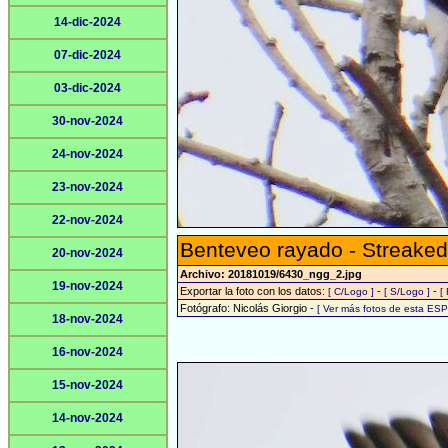
14-dic-2024
07-dic-2024
03-dic-2024
30-nov-2024
24-nov-2024
23-nov-2024
22-nov-2024
Benteveo rayado - Streaked
20-nov-2024
Archivo: 20181019/6430_ngg_2.jpg
19-nov-2024
Exportar la foto con los datos:
-
-
[ C/Logo ]
[ S/Logo ]
[
Fotógrafo: Nicolás Giorgio -
[ Ver más fotos de esta ES
18-nov-2024
16-nov-2024
15-nov-2024
14-nov-2024