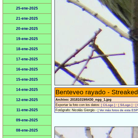
25-ene-2025
21-ene-2025
20-ene-2025
19-ene-2025
18-ene-2025
17-ene-2025
16-ene-2025
15-ene-2025
14-ene-2025
Benteveo rayado - Streaked
12-ene-2025
Archivo: 20181019/6430_ngg_1.jpg
Exportar la foto con los datos:
-
-
[ C/Logo ]
[ S/Logo ]
[
11-ene-2025
Fotógrafo: Nicolás Giorgio -
[ Ver más fotos de esta ES
09-ene-2025
08-ene-2025