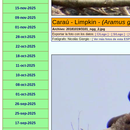
15-nov-2025
09-nov-2025
Caraú - Limpkin -
(Aramus 
01-nov-2025
Archivo: 20181019/3101_ngg_2.jpg
Exportar la foto con los datos:
-
-
[ C/Logo ]
[ S/Logo ]
[
28-oct-2025
Fotógrafo: Nicolás Giorgio -
[ Ver más fotos de esta ES
22-oct-2025
18-oct-2025
11-oct-2025
10-oct-2025
08-oct-2025
01-oct-2025
26-sep-2025
25-sep-2025
17-sep-2025