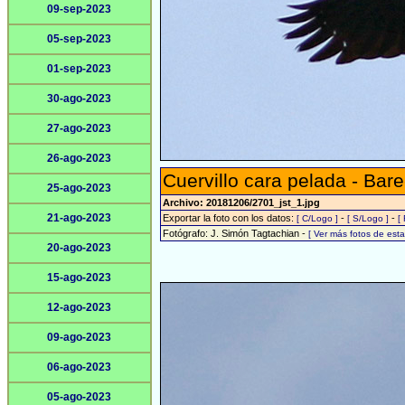
09-sep-2023
05-sep-2023
01-sep-2023
30-ago-2023
27-ago-2023
26-ago-2023
Cuervillo cara pelada - Bare
25-ago-2023
Archivo: 20181206/2701_jst_1.jpg
21-ago-2023
Exportar la foto con los datos:
-
-
[ C/Logo ]
[ S/Logo ]
[
Fotógrafo: J. Simón Tagtachian -
[ Ver más fotos de es
20-ago-2023
15-ago-2023
12-ago-2023
09-ago-2023
06-ago-2023
05-ago-2023