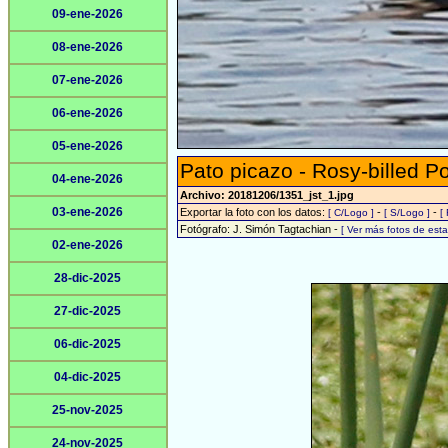
09-ene-2026
08-ene-2026
07-ene-2026
06-ene-2026
05-ene-2026
Pato picazo - Rosy-billed P
04-ene-2026
Archivo: 20181206/1351_jst_1.jpg
03-ene-2026
Exportar la foto con los datos:
-
-
[ C/Logo ]
[ S/Logo ]
[
Fotógrafo: J. Simón Tagtachian -
[ Ver más fotos de es
02-ene-2026
28-dic-2025
27-dic-2025
06-dic-2025
04-dic-2025
25-nov-2025
24-nov-2025