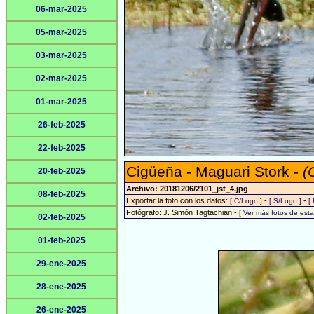
06-mar-2025
05-mar-2025
03-mar-2025
02-mar-2025
01-mar-2025
26-feb-2025
22-feb-2025
Cigüeña - Maguari Stork -
(
20-feb-2025
Archivo: 20181206/2101_jst_4.jpg
08-feb-2025
Exportar la foto con los datos:
-
-
[ C/Logo ]
[ S/Logo ]
[
Fotógrafo: J. Simón Tagtachian -
[ Ver más fotos de es
02-feb-2025
01-feb-2025
29-ene-2025
28-ene-2025
26-ene-2025