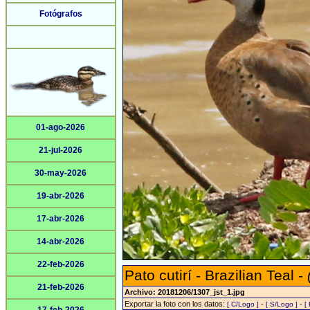
Fotógrafos
01-ago-2026
21-jul-2026
30-may-2026
19-abr-2026
17-abr-2026
14-abr-2026
22-feb-2026
Pato cutirí - Brazilian Teal -
21-feb-2026
Archivo: 20181206/1307_jst_1.jpg
Exportar la foto con los datos:
-
-
[ C/Logo ]
[ S/Logo ]
[