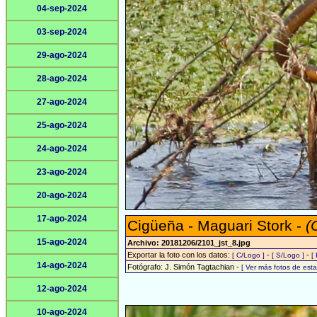
04-sep-2024
03-sep-2024
29-ago-2024
28-ago-2024
27-ago-2024
25-ago-2024
24-ago-2024
23-ago-2024
20-ago-2024
17-ago-2024
Cigüeña - Maguari Stork -
(
15-ago-2024
Archivo: 20181206/2101_jst_8.jpg
Exportar la foto con los datos:
-
-
[ C/Logo ]
[ S/Logo ]
[
14-ago-2024
Fotógrafo: J. Simón Tagtachian -
[ Ver más fotos de es
12-ago-2024
10-ago-2024