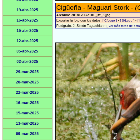
Cigüeña - Maguari Stork -
(
19-abr-2025
Archivo: 20181206/2101_jst_3.jpg
16-abr-2025
Exportar la foto con los datos:
-
-
[ C/Logo ]
[ S/Logo ]
[
Fotógrafo: J. Simón Tagtachian -
[ Ver más fotos de es
15-abr-2025
12-abr-2025
05-abr-2025
02-abr-2025
29-mar-2025
28-mar-2025
22-mar-2025
16-mar-2025
15-mar-2025
13-mar-2025
09-mar-2025