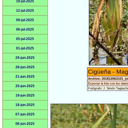
19-jul-2025
12-jul-2025
09-jul-2025
06-jul-2025
05-jul-2025
01-jul-2025
29-jun-2025
28-jun-2025
Cigüeña - Mag
21-jun-2025
Archivo: 20181206/2101_js
Exportar la foto con los dato
20-jun-2025
Fotógrafo: J. Simón Tagtach
19-jun-2025
18-jun-2025
07-jun-2025
06-jun-2025