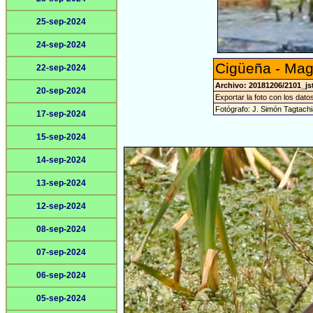
25-sep-2024
24-sep-2024
Cigüeña - Mag
22-sep-2024
Archivo: 20181206/2101_js
20-sep-2024
Exportar la foto con los dato
Fotógrafo: J. Simón Tagtach
17-sep-2024
15-sep-2024
14-sep-2024
13-sep-2024
12-sep-2024
08-sep-2024
07-sep-2024
06-sep-2024
05-sep-2024