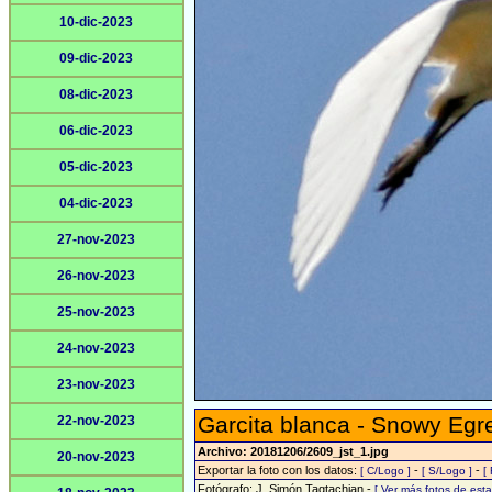
10-dic-2023
09-dic-2023
08-dic-2023
06-dic-2023
05-dic-2023
04-dic-2023
27-nov-2023
26-nov-2023
25-nov-2023
24-nov-2023
23-nov-2023
Garcita blanca - Snowy Egr
22-nov-2023
Archivo: 20181206/2609_jst_1.jpg
20-nov-2023
Exportar la foto con los datos:
-
-
[ C/Logo ]
[ S/Logo ]
[
Fotógrafo: J. Simón Tagtachian -
[ Ver más fotos de es