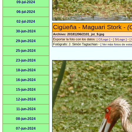
09-jul-2024
06-jul-2024
02-jul-2024
Cigüeña - Maguari Stork -
(
30-jun-2024
Archivo: 20181206/2101_jst_9.jpg
Exportar la foto con los datos:
-
-
[ C/Logo ]
[ S/Logo ]
[
29-jun-2024
Fotógrafo: J. Simón Tagtachian -
[ Ver más fotos de es
25-jun-2024
23-jun-2024
18-jun-2024
16-jun-2024
15-jun-2024
12-jun-2024
11-jun-2024
08-jun-2024
07-jun-2024