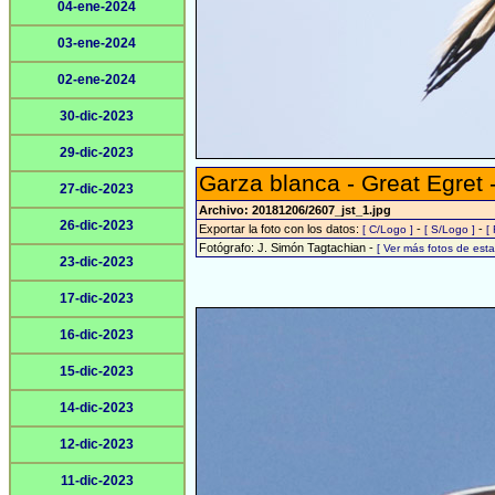
04-ene-2024
03-ene-2024
02-ene-2024
30-dic-2023
29-dic-2023
Garza blanca - Great Egret 
27-dic-2023
Archivo: 20181206/2607_jst_1.jpg
26-dic-2023
Exportar la foto con los datos:
-
-
[ C/Logo ]
[ S/Logo ]
[
Fotógrafo: J. Simón Tagtachian -
[ Ver más fotos de es
23-dic-2023
17-dic-2023
16-dic-2023
15-dic-2023
14-dic-2023
12-dic-2023
11-dic-2023