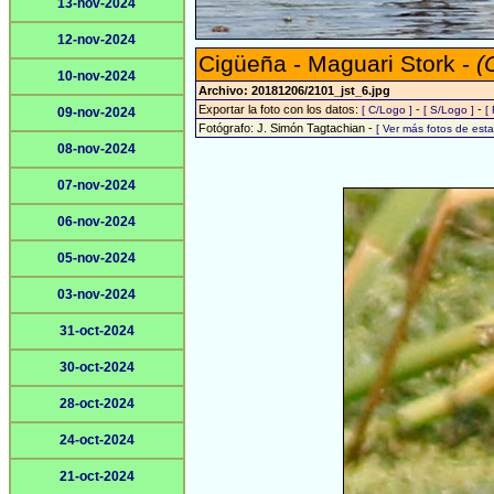
13-nov-2024
12-nov-2024
Cigüeña - Maguari Stork -
(
10-nov-2024
Archivo: 20181206/2101_jst_6.jpg
Exportar la foto con los datos:
-
-
[ C/Logo ]
[ S/Logo ]
[
09-nov-2024
Fotógrafo: J. Simón Tagtachian -
[ Ver más fotos de es
08-nov-2024
07-nov-2024
06-nov-2024
05-nov-2024
03-nov-2024
31-oct-2024
30-oct-2024
28-oct-2024
24-oct-2024
21-oct-2024