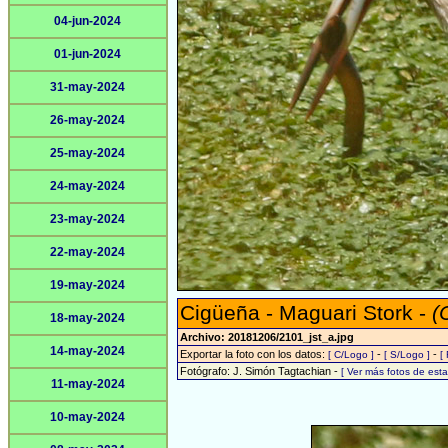
04-jun-2024
01-jun-2024
31-may-2024
26-may-2024
25-may-2024
24-may-2024
23-may-2024
22-may-2024
19-may-2024
Cigüeña - Maguari Stork -
(
18-may-2024
Archivo: 20181206/2101_jst_a.jpg
14-may-2024
Exportar la foto con los datos:
-
-
[ C/Logo ]
[ S/Logo ]
[
Fotógrafo: J. Simón Tagtachian -
[ Ver más fotos de es
11-may-2024
10-may-2024