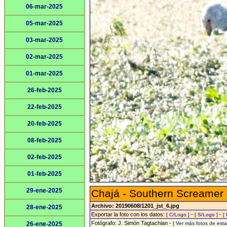
06-mar-2025
05-mar-2025
03-mar-2025
02-mar-2025
01-mar-2025
26-feb-2025
22-feb-2025
20-feb-2025
08-feb-2025
02-feb-2025
01-feb-2025
29-ene-2025
Chajá - Southern Screamer
Archivo: 20190608/1201_jst_6.jpg
28-ene-2025
Exportar la foto con los datos:
-
-
[ C/Logo ]
[ S/Logo ]
[
Fotógrafo: J. Simón Tagtachian -
26-ene-2025
[ Ver más fotos de es