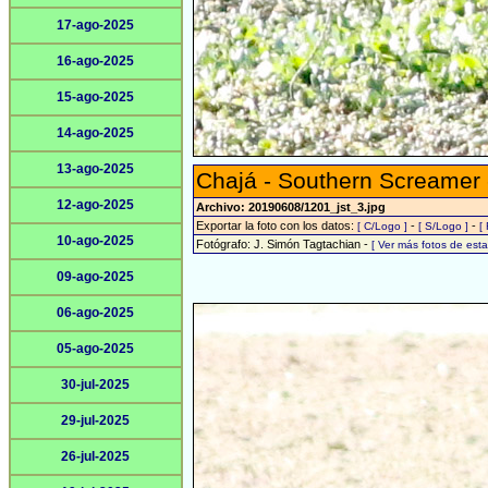
17-ago-2025
16-ago-2025
15-ago-2025
14-ago-2025
13-ago-2025
Chajá - Southern Screamer
12-ago-2025
Archivo: 20190608/1201_jst_3.jpg
Exportar la foto con los datos:
-
-
[ C/Logo ]
[ S/Logo ]
[
10-ago-2025
Fotógrafo: J. Simón Tagtachian -
[ Ver más fotos de es
09-ago-2025
06-ago-2025
05-ago-2025
30-jul-2025
29-jul-2025
26-jul-2025