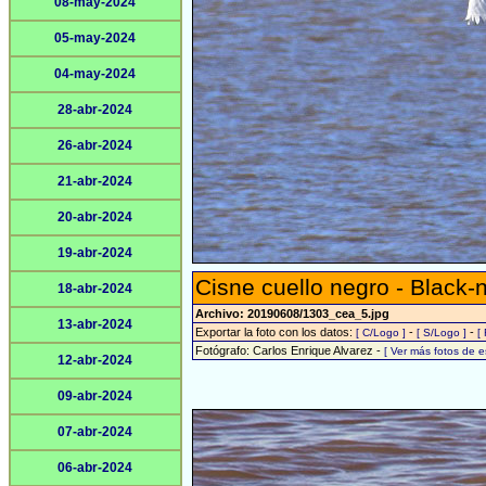
08-may-2024
05-may-2024
04-may-2024
28-abr-2024
26-abr-2024
21-abr-2024
20-abr-2024
19-abr-2024
Cisne cuello negro - Black
18-abr-2024
Archivo: 20190608/1303_cea_5.jpg
13-abr-2024
Exportar la foto con los datos:
-
-
[ C/Logo ]
[ S/Logo ]
[
Fotógrafo: Carlos Enrique Alvarez -
[ Ver más fotos de 
12-abr-2024
09-abr-2024
07-abr-2024
06-abr-2024