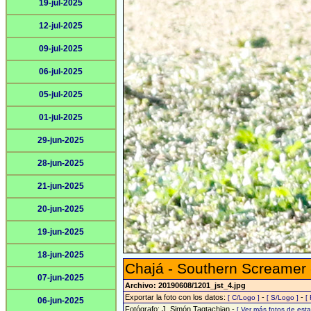
19-jul-2025
12-jul-2025
09-jul-2025
06-jul-2025
05-jul-2025
01-jul-2025
29-jun-2025
28-jun-2025
21-jun-2025
20-jun-2025
19-jun-2025
18-jun-2025
Chajá - Southern Screamer
07-jun-2025
Archivo: 20190608/1201_jst_4.jpg
Exportar la foto con los datos:
-
-
[ C/Logo ]
[ S/Logo ]
[
06-jun-2025
Fotógrafo: J. Simón Tagtachian -
[ Ver más fotos de es