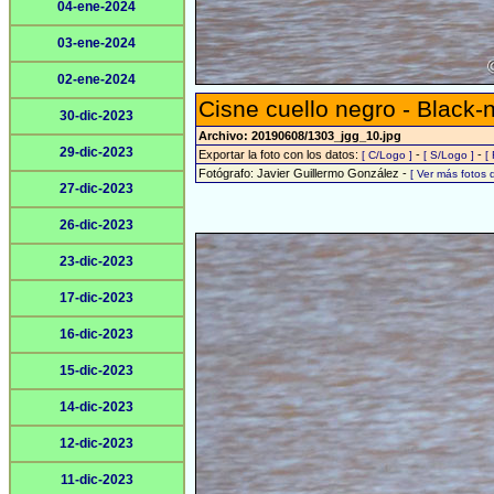
04-ene-2024
03-ene-2024
02-ene-2024
Cisne cuello negro - Black
30-dic-2023
Archivo: 20190608/1303_jgg_10.jpg
29-dic-2023
Exportar la foto con los datos:
-
-
[ C/Logo ]
[ S/Logo ]
[
Fotógrafo: Javier Guillermo González -
[ Ver más fotos
27-dic-2023
26-dic-2023
23-dic-2023
17-dic-2023
16-dic-2023
15-dic-2023
14-dic-2023
12-dic-2023
11-dic-2023