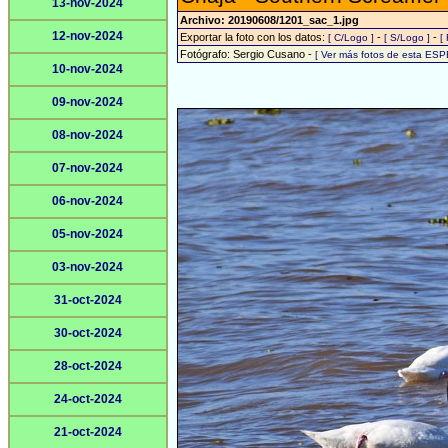
13-nov-2024
Archivo: 20190608/1201_sac_1.jpg
12-nov-2024
Exportar la foto con los datos:
-
-
[ C/Logo ]
[ S/Logo ]
[
Fotógrafo: Sergio Cusano -
[ Ver más fotos de esta ESP
10-nov-2024
09-nov-2024
08-nov-2024
07-nov-2024
06-nov-2024
05-nov-2024
03-nov-2024
31-oct-2024
30-oct-2024
28-oct-2024
24-oct-2024
21-oct-2024