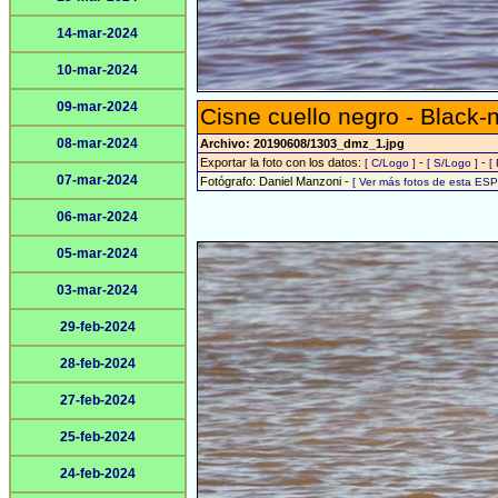
14-mar-2024
10-mar-2024
09-mar-2024
Cisne cuello negro - Black
08-mar-2024
Archivo: 20190608/1303_dmz_1.jpg
Exportar la foto con los datos:
-
-
[ C/Logo ]
[ S/Logo ]
[
07-mar-2024
Fotógrafo: Daniel Manzoni -
[ Ver más fotos de esta ES
06-mar-2024
05-mar-2024
03-mar-2024
29-feb-2024
28-feb-2024
27-feb-2024
25-feb-2024
24-feb-2024