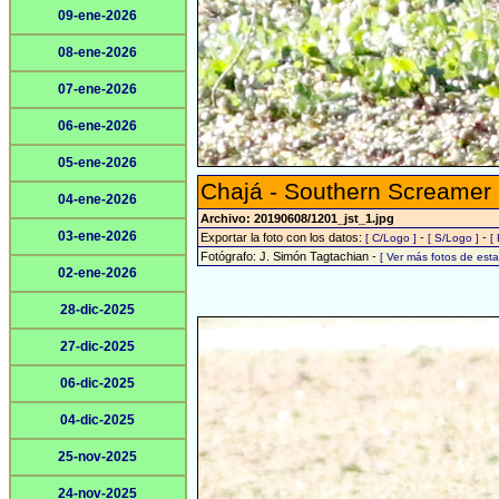
09-ene-2026
08-ene-2026
07-ene-2026
06-ene-2026
05-ene-2026
Chajá - Southern Screamer
04-ene-2026
Archivo: 20190608/1201_jst_1.jpg
03-ene-2026
Exportar la foto con los datos:
-
-
[ C/Logo ]
[ S/Logo ]
[
Fotógrafo: J. Simón Tagtachian -
[ Ver más fotos de es
02-ene-2026
28-dic-2025
27-dic-2025
06-dic-2025
04-dic-2025
25-nov-2025
24-nov-2025