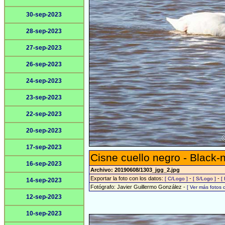
30-sep-2023
28-sep-2023
27-sep-2023
26-sep-2023
24-sep-2023
23-sep-2023
22-sep-2023
20-sep-2023
17-sep-2023
Cisne cuello negro - Black
16-sep-2023
Archivo: 20190608/1303_jgg_2.jpg
Exportar la foto con los datos:
-
-
[ C/Logo ]
[ S/Logo ]
[
14-sep-2023
Fotógrafo: Javier Guillermo González -
[ Ver más fotos
12-sep-2023
10-sep-2023