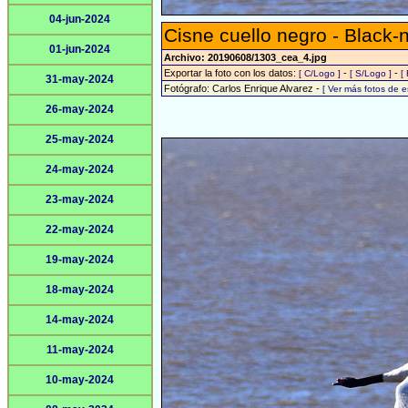
04-jun-2024
Cisne cuello negro - Black
01-jun-2024
Archivo: 20190608/1303_cea_4.jpg
Exportar la foto con los datos:
-
-
[ C/Logo ]
[ S/Logo ]
[
31-may-2024
Fotógrafo: Carlos Enrique Alvarez -
[ Ver más fotos de 
26-may-2024
25-may-2024
24-may-2024
23-may-2024
22-may-2024
19-may-2024
18-may-2024
14-may-2024
11-may-2024
10-may-2024