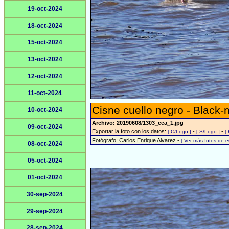
19-oct-2024
18-oct-2024
15-oct-2024
13-oct-2024
12-oct-2024
11-oct-2024
Cisne cuello negro - Black
10-oct-2024
Archivo: 20190608/1303_cea_1.jpg
09-oct-2024
Exportar la foto con los datos:
-
-
[ C/Logo ]
[ S/Logo ]
[
Fotógrafo: Carlos Enrique Alvarez -
[ Ver más fotos de 
08-oct-2024
05-oct-2024
01-oct-2024
30-sep-2024
29-sep-2024
28-sep-2024