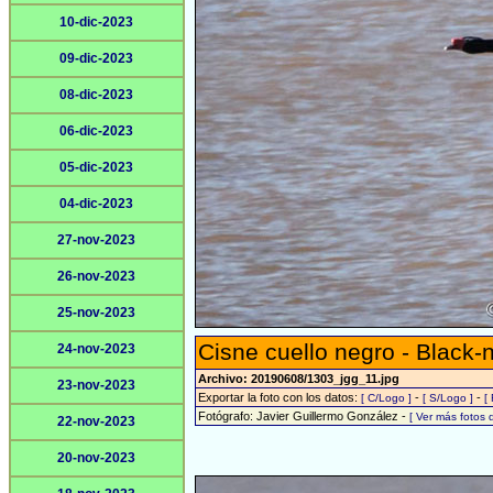
10-dic-2023
09-dic-2023
08-dic-2023
06-dic-2023
05-dic-2023
04-dic-2023
27-nov-2023
26-nov-2023
25-nov-2023
Cisne cuello negro - Black
24-nov-2023
Archivo: 20190608/1303_jgg_11.jpg
23-nov-2023
Exportar la foto con los datos:
-
-
[ C/Logo ]
[ S/Logo ]
[
Fotógrafo: Javier Guillermo González -
[ Ver más fotos
22-nov-2023
20-nov-2023