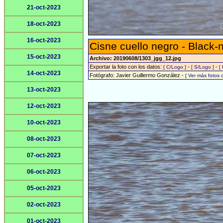
21-oct-2023
18-oct-2023
16-oct-2023
Cisne cuello negro - Black
15-oct-2023
Archivo: 20190608/1303_jgg_12.jpg
Exportar la foto con los datos:
-
-
[ C/Logo ]
[ S/Logo ]
[
14-oct-2023
Fotógrafo: Javier Guillermo González -
[ Ver más fotos
13-oct-2023
12-oct-2023
10-oct-2023
08-oct-2023
07-oct-2023
06-oct-2023
05-oct-2023
02-oct-2023
01-oct-2023