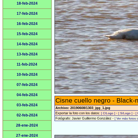
18-feb-2024
17-feb-2024
16-feb-2024
15-feb-2024
14-feb-2024
13-feb-2024
11-feb-2024
10-feb-2024
07-feb-2024
04-feb-2024
Cisne cuello negro - Black
03-feb-2024
Archivo: 20190608/1303_jgg_1.jpg
Exportar la foto con los datos:
-
-
[ C/Logo ]
[ S/Logo ]
[
02-feb-2024
Fotógrafo: Javier Guillermo González -
[ Ver más fotos
28-ene-2024
27-ene-2024