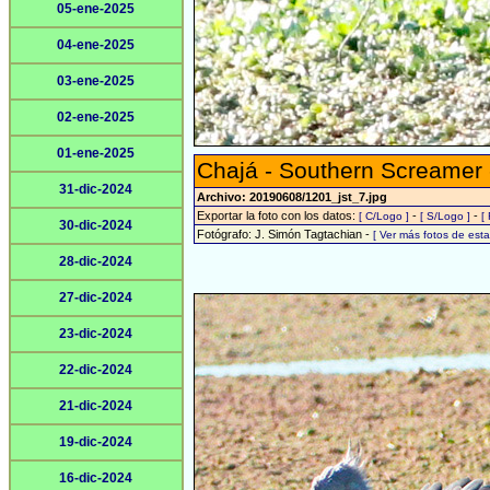
05-ene-2025
04-ene-2025
03-ene-2025
02-ene-2025
01-ene-2025
Chajá - Southern Screamer
31-dic-2024
Archivo: 20190608/1201_jst_7.jpg
Exportar la foto con los datos:
-
-
[ C/Logo ]
[ S/Logo ]
[
30-dic-2024
Fotógrafo: J. Simón Tagtachian -
[ Ver más fotos de es
28-dic-2024
27-dic-2024
23-dic-2024
22-dic-2024
21-dic-2024
19-dic-2024
16-dic-2024