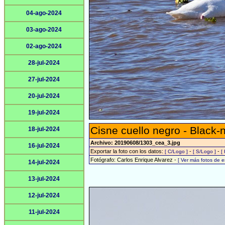
04-ago-2024
03-ago-2024
02-ago-2024
28-jul-2024
27-jul-2024
20-jul-2024
19-jul-2024
Cisne cuello negro - Black
18-jul-2024
Archivo: 20190608/1303_cea_3.jpg
16-jul-2024
Exportar la foto con los datos:
-
-
[ C/Logo ]
[ S/Logo ]
[
Fotógrafo: Carlos Enrique Alvarez -
[ Ver más fotos de 
14-jul-2024
13-jul-2024
12-jul-2024
11-jul-2024