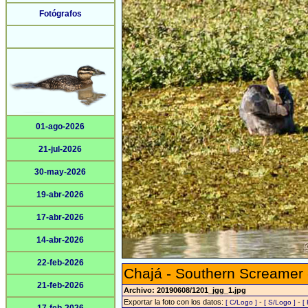
Fotógrafos
01-ago-2026
21-jul-2026
30-may-2026
19-abr-2026
17-abr-2026
14-abr-2026
22-feb-2026
Chajá - Southern Screamer
21-feb-2026
Archivo: 20190608/1201_jgg_1.jpg
Exportar la foto con los datos:
-
-
[ C/Logo ]
[ S/Logo ]
[