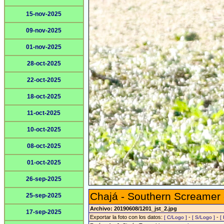
15-nov-2025
09-nov-2025
01-nov-2025
28-oct-2025
22-oct-2025
18-oct-2025
11-oct-2025
10-oct-2025
08-oct-2025
01-oct-2025
26-sep-2025
Chajá - Southern Screamer
25-sep-2025
Archivo: 20190608/1201_jst_2.jpg
17-sep-2025
Exportar la foto con los datos:
-
-
[ C/Logo ]
[ S/Logo ]
[