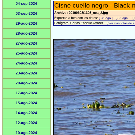
04-sep-2024
Cisne cuello negro - Black
Archivo: 20190608/1303_cea_2.jpg
03-sep-2024
Exportar la foto con los datos:
-
-
[ C/Logo ]
[ S/Logo ]
[
Fotógrafo: Carlos Enrique Alvarez -
29-ago-2024
[ Ver más fotos de 
28-ago-2024
27-ago-2024
25-ago-2024
24-ago-2024
23-ago-2024
20-ago-2024
17-ago-2024
15-ago-2024
14-ago-2024
12-ago-2024
10-ago-2024