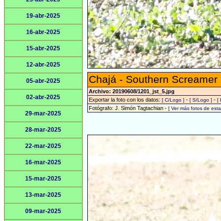
19-abr-2025
16-abr-2025
15-abr-2025
12-abr-2025
Chajá - Southern Screamer
05-abr-2025
Archivo: 20190608/1201_jst_5.jpg
02-abr-2025
Exportar la foto con los datos:
-
-
[ C/Logo ]
[ S/Logo ]
[
Fotógrafo: J. Simón Tagtachian -
[ Ver más fotos de es
29-mar-2025
28-mar-2025
22-mar-2025
16-mar-2025
15-mar-2025
13-mar-2025
09-mar-2025