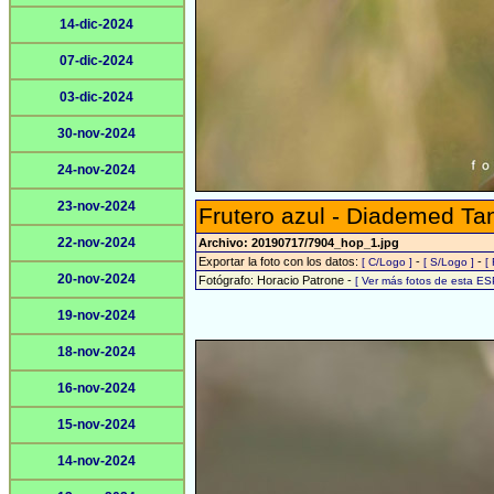
14-dic-2024
07-dic-2024
03-dic-2024
30-nov-2024
24-nov-2024
23-nov-2024
Frutero azul - Diademed Ta
22-nov-2024
Archivo: 20190717/7904_hop_1.jpg
Exportar la foto con los datos:
-
-
[ C/Logo ]
[ S/Logo ]
[
20-nov-2024
Fotógrafo: Horacio Patrone -
[ Ver más fotos de esta E
19-nov-2024
18-nov-2024
16-nov-2024
15-nov-2024
14-nov-2024