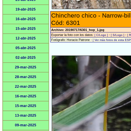
19-abr-2025
Chinchero chico - Narrow-bi
16-abr-2025
Cód: 6301
15-abr-2025
Archivo: 20190717/6301_hop_1.jpg
Exportar la foto con los datos:
-
-
[ C/Logo ]
[ S/Logo ]
[ 
12-abr-2025
Fotógrafo: Horacio Patrone -
[ Ver más fotos de esta ES
05-abr-2025
02-abr-2025
29-mar-2025
28-mar-2025
22-mar-2025
16-mar-2025
15-mar-2025
13-mar-2025
09-mar-2025