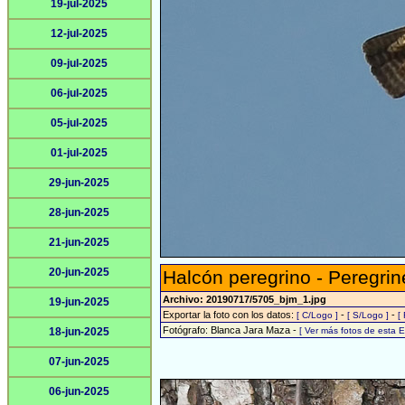
19-jul-2025
12-jul-2025
09-jul-2025
06-jul-2025
05-jul-2025
01-jul-2025
29-jun-2025
28-jun-2025
21-jun-2025
20-jun-2025
Halcón peregrino - Peregrin
Archivo: 20190717/5705_bjm_1.jpg
19-jun-2025
Exportar la foto con los datos:
-
-
[ C/Logo ]
[ S/Logo ]
[
Fotógrafo: Blanca Jara Maza -
18-jun-2025
[ Ver más fotos de esta
07-jun-2025
06-jun-2025