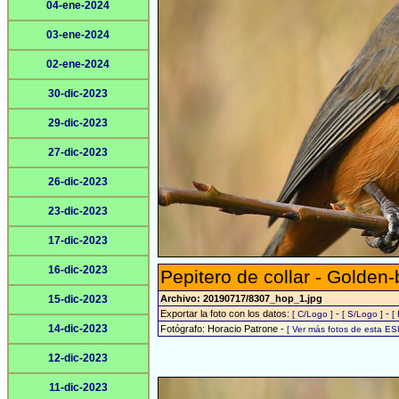
04-ene-2024
03-ene-2024
02-ene-2024
30-dic-2023
29-dic-2023
27-dic-2023
26-dic-2023
23-dic-2023
17-dic-2023
16-dic-2023
Pepitero de collar - Golden-b
15-dic-2023
Archivo: 20190717/8307_hop_1.jpg
Exportar la foto con los datos:
-
-
[ C/Logo ]
[ S/Logo ]
[
14-dic-2023
Fotógrafo: Horacio Patrone -
[ Ver más fotos de esta E
12-dic-2023
11-dic-2023