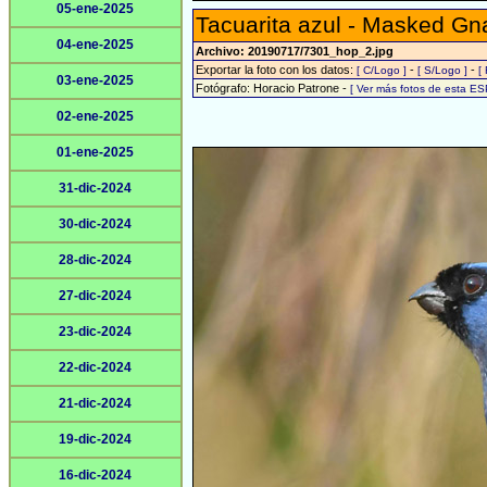
05-ene-2025
Tacuarita azul - Masked Gn
04-ene-2025
Archivo: 20190717/7301_hop_2.jpg
Exportar la foto con los datos:
-
-
[ C/Logo ]
[ S/Logo ]
[
03-ene-2025
Fotógrafo: Horacio Patrone -
[ Ver más fotos de esta E
02-ene-2025
01-ene-2025
31-dic-2024
30-dic-2024
28-dic-2024
27-dic-2024
23-dic-2024
22-dic-2024
21-dic-2024
19-dic-2024
16-dic-2024