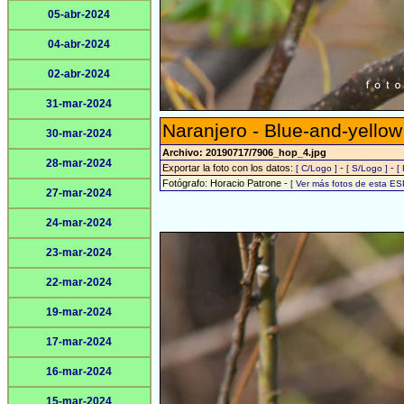
05-abr-2024
04-abr-2024
02-abr-2024
31-mar-2024
Naranjero - Blue-and-yello
30-mar-2024
Archivo: 20190717/7906_hop_4.jpg
28-mar-2024
Exportar la foto con los datos:
-
-
[ C/Logo ]
[ S/Logo ]
[
Fotógrafo: Horacio Patrone -
[ Ver más fotos de esta E
27-mar-2024
24-mar-2024
23-mar-2024
22-mar-2024
19-mar-2024
17-mar-2024
16-mar-2024
15-mar-2024