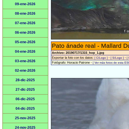
09-ene-2026
08-ene-2026
07-ene-2026
06-ene-2026
05-ene-2026
Pato ánade real - Mallard D
04-ene-2026
Archivo: 20190717/1315_hop_1.jpg
Exportar la foto con los datos:
-
-
[ C/Logo ]
[ S/Logo ]
[
03-ene-2026
Fotógrafo: Horacio Patrone -
[ Ver más fotos de esta E
02-ene-2026
28-dic-2025
27-dic-2025
06-dic-2025
04-dic-2025
25-nov-2025
24-nov-2025