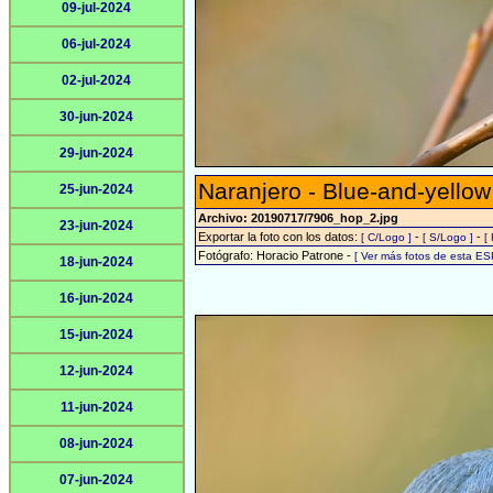
09-jul-2024
06-jul-2024
02-jul-2024
30-jun-2024
29-jun-2024
Naranjero - Blue-and-yello
25-jun-2024
Archivo: 20190717/7906_hop_2.jpg
23-jun-2024
Exportar la foto con los datos:
-
-
[ C/Logo ]
[ S/Logo ]
[
Fotógrafo: Horacio Patrone -
[ Ver más fotos de esta E
18-jun-2024
16-jun-2024
15-jun-2024
12-jun-2024
11-jun-2024
08-jun-2024
07-jun-2024