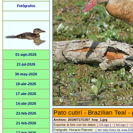
Fotógrafos
01-ago-2026
21-jul-2026
30-may-2026
19-abr-2026
17-abr-2026
14-abr-2026
Pato cutirí - Brazilian Teal -
22-feb-2026
Archivo: 20190717/1307_hop_1.jpg
21-feb-2026
Exportar la foto con los datos:
-
-
[ C/Logo ]
[ S/Logo ]
[
Fotógrafo: Horacio Patrone -
[ Ver más fotos de esta E