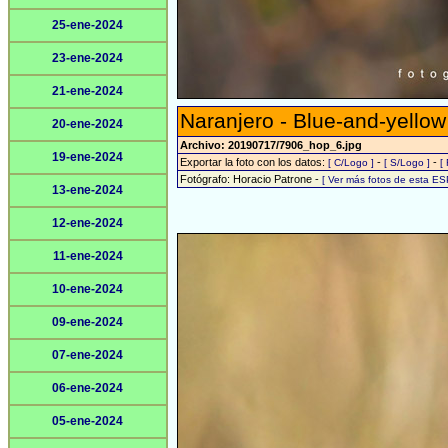
25-ene-2024
23-ene-2024
21-ene-2024
Naranjero - Blue-and-yello
20-ene-2024
Archivo: 20190717/7906_hop_6.jpg
19-ene-2024
Exportar la foto con los datos:
-
-
[ C/Logo ]
[ S/Logo ]
[
Fotógrafo: Horacio Patrone -
[ Ver más fotos de esta E
13-ene-2024
12-ene-2024
11-ene-2024
10-ene-2024
09-ene-2024
07-ene-2024
06-ene-2024
05-ene-2024