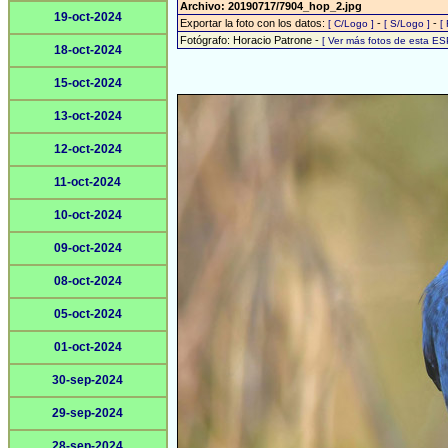
Archivo: 20190717/7904_hop_2.jpg
19-oct-2024
Exportar la foto con los datos:
-
-
[ C/Logo ]
[ S/Logo ]
[
Fotógrafo: Horacio Patrone -
[ Ver más fotos de esta E
18-oct-2024
15-oct-2024
13-oct-2024
12-oct-2024
11-oct-2024
10-oct-2024
09-oct-2024
08-oct-2024
05-oct-2024
01-oct-2024
30-sep-2024
29-sep-2024
28-sep-2024