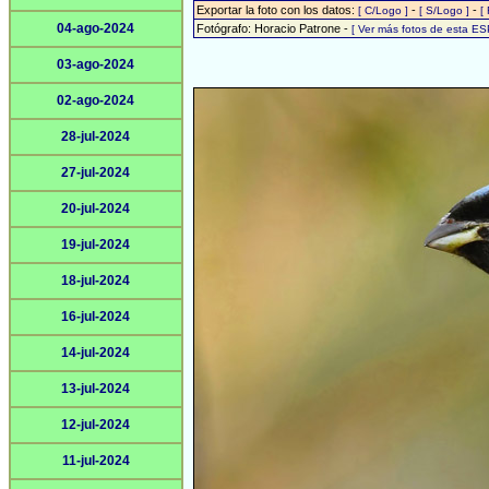
Exportar la foto con los datos:
-
-
[ C/Logo ]
[ S/Logo ]
[
04-ago-2024
Fotógrafo: Horacio Patrone -
[ Ver más fotos de esta E
03-ago-2024
02-ago-2024
28-jul-2024
27-jul-2024
20-jul-2024
19-jul-2024
18-jul-2024
16-jul-2024
14-jul-2024
13-jul-2024
12-jul-2024
11-jul-2024