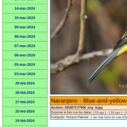
14-mar-2024
10-mar-2024
09-mar-2024
08-mar-2024
07-mar-2024
06-mar-2024
05-mar-2024
03-mar-2024
29-feb-2024
28-feb-2024
Naranjero - Blue-and-yello
27-feb-2024
Archivo: 20190717/7906_hop_5.jpg
25-feb-2024
Exportar la foto con los datos:
-
-
[ C/Logo ]
[ S/Logo ]
[
Fotógrafo: Horacio Patrone -
[ Ver más fotos de esta E
24-feb-2024