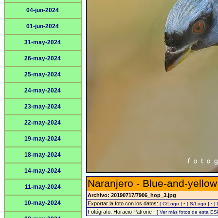
04-jun-2024
01-jun-2024
31-may-2024
26-may-2024
25-may-2024
24-may-2024
23-may-2024
22-may-2024
19-may-2024
18-may-2024
14-may-2024
Naranjero - Blue-and-yello
11-may-2024
Archivo: 20190717/7906_hop_3.jpg
10-may-2024
Exportar la foto con los datos:
-
-
[ C/Logo ]
[ S/Logo ]
[
Fotógrafo: Horacio Patrone -
[ Ver más fotos de esta E