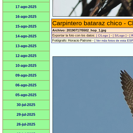
17-ago-2025
16-ago-2025
Carpintero bataraz chico -
15-ago-2025
Archivo: 20190717/5502_hop_1.jpg
Exportar la foto con los datos:
-
-
[ C/Logo ]
[ S/Logo ]
[ 
14-ago-2025
Fotógrafo: Horacio Patrone -
[ Ver más fotos de esta ES
13-ago-2025
12-ago-2025
10-ago-2025
09-ago-2025
06-ago-2025
05-ago-2025
30-jul-2025
29-jul-2025
26-jul-2025