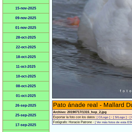
15-nov-2025
09-nov-2025
01-nov-2025
28-oct-2025
22-oct-2025
18-oct-2025
11-oct-2025
10-oct-2025
08-oct-2025
01-oct-2025
Pato ánade real - Mallard D
26-sep-2025
Archivo: 20190717/1315_hop_2.jpg
25-sep-2025
Exportar la foto con los datos:
-
-
[ C/Logo ]
[ S/Logo ]
[
Fotógrafo: Horacio Patrone -
[ Ver más fotos de esta E
17-sep-2025