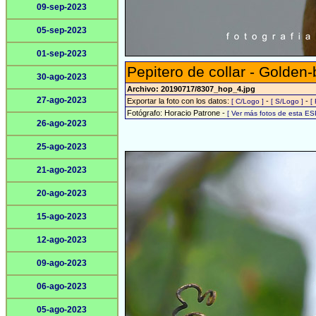
09-sep-2023
05-sep-2023
01-sep-2023
Pepitero de collar - Golden-b
30-ago-2023
Archivo: 20190717/8307_hop_4.jpg
27-ago-2023
Exportar la foto con los datos:
-
-
[ C/Logo ]
[ S/Logo ]
[
Fotógrafo: Horacio Patrone -
[ Ver más fotos de esta E
26-ago-2023
25-ago-2023
21-ago-2023
20-ago-2023
15-ago-2023
12-ago-2023
09-ago-2023
06-ago-2023
05-ago-2023