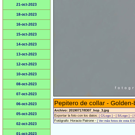
21-oct-2023
18-oct-2023
16-oct-2023
15-oct-2023
14-oct-2023
13-oct-2023
12-oct-2023
10-oct-2023
08-oct-2023
07-oct-2023
Pepitero de collar - Golden-b
06-oct-2023
Archivo: 20190717/8307_hop_3.jpg
05-oct-2023
Exportar la foto con los datos:
-
-
[ C/Logo ]
[ S/Logo ]
[
Fotógrafo: Horacio Patrone -
[ Ver más fotos de esta E
02-oct-2023
01-oct-2023