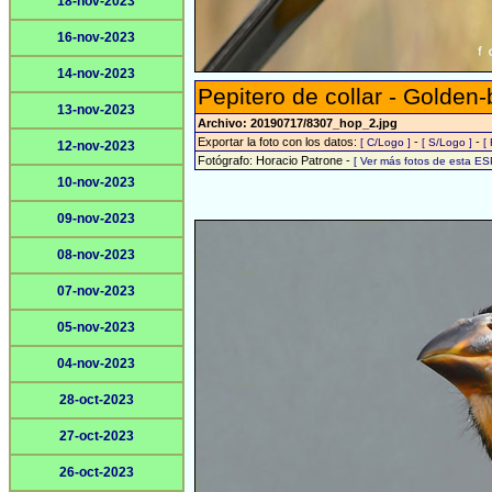
18-nov-2023
16-nov-2023
14-nov-2023
Pepitero de collar - Golden-b
13-nov-2023
Archivo: 20190717/8307_hop_2.jpg
Exportar la foto con los datos:
-
-
[ C/Logo ]
[ S/Logo ]
[
12-nov-2023
Fotógrafo: Horacio Patrone -
[ Ver más fotos de esta E
10-nov-2023
09-nov-2023
08-nov-2023
07-nov-2023
05-nov-2023
04-nov-2023
28-oct-2023
27-oct-2023
26-oct-2023