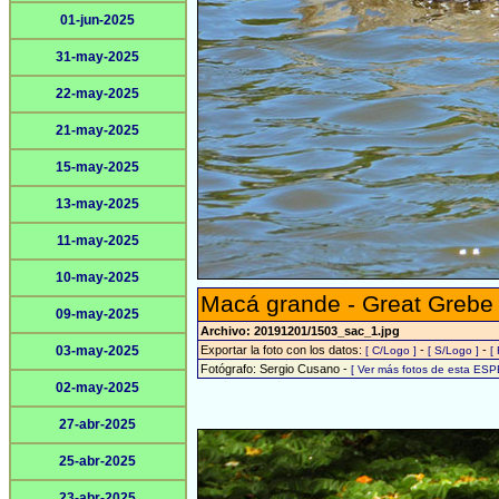
01-jun-2025
31-may-2025
22-may-2025
21-may-2025
15-may-2025
13-may-2025
11-may-2025
10-may-2025
Macá grande - Great Grebe
09-may-2025
Archivo: 20191201/1503_sac_1.jpg
03-may-2025
Exportar la foto con los datos:
-
-
[ C/Logo ]
[ S/Logo ]
[
Fotógrafo: Sergio Cusano -
[ Ver más fotos de esta ESP
02-may-2025
27-abr-2025
25-abr-2025
23-abr-2025