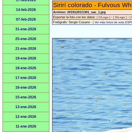
17-feb-2026
Sirirí colorado - Fulvous Wh
14-feb-2026
Archivo: 20191201/1301_sac_1.jpg
Exportar la foto con los datos:
-
-
[ C/Logo ]
[ S/Logo ]
[
07-feb-2026
Fotógrafo: Sergio Cusano -
[ Ver más fotos de esta ESP
31-ene-2026
25-ene-2026
21-ene-2026
19-ene-2026
18-ene-2026
17-ene-2026
16-ene-2026
15-ene-2026
13-ene-2026
12-ene-2026
11-ene-2026