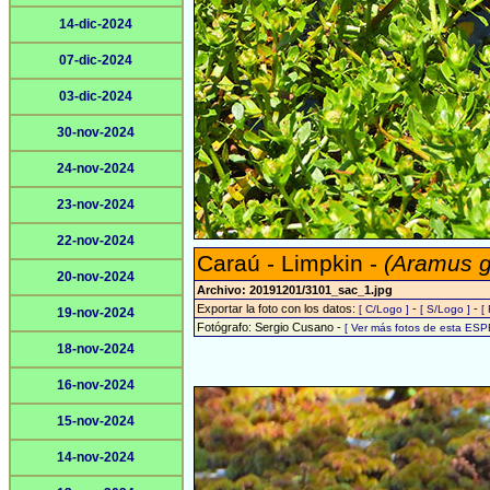
14-dic-2024
07-dic-2024
03-dic-2024
30-nov-2024
24-nov-2024
23-nov-2024
22-nov-2024
Caraú - Limpkin -
(Aramus 
20-nov-2024
Archivo: 20191201/3101_sac_1.jpg
Exportar la foto con los datos:
-
-
[ C/Logo ]
[ S/Logo ]
[
19-nov-2024
Fotógrafo: Sergio Cusano -
[ Ver más fotos de esta ESP
18-nov-2024
16-nov-2024
15-nov-2024
14-nov-2024