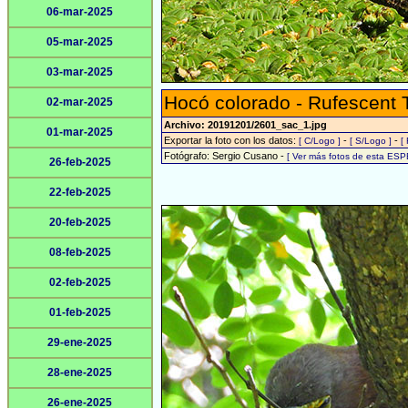
06-mar-2025
05-mar-2025
03-mar-2025
Hocó colorado - Rufescent 
02-mar-2025
Archivo: 20191201/2601_sac_1.jpg
01-mar-2025
Exportar la foto con los datos:
-
-
[ C/Logo ]
[ S/Logo ]
[
Fotógrafo: Sergio Cusano -
[ Ver más fotos de esta ESP
26-feb-2025
22-feb-2025
20-feb-2025
08-feb-2025
02-feb-2025
01-feb-2025
29-ene-2025
28-ene-2025
26-ene-2025