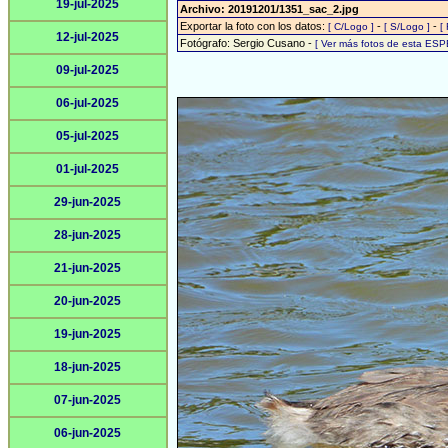
19-jul-2025
Archivo: 20191201/1351_sac_2.jpg
Exportar la foto con los datos:
-
-
[ C/Logo ]
[ S/Logo ]
[
12-jul-2025
Fotógrafo: Sergio Cusano -
[ Ver más fotos de esta ESP
09-jul-2025
06-jul-2025
05-jul-2025
01-jul-2025
29-jun-2025
28-jun-2025
21-jun-2025
20-jun-2025
19-jun-2025
18-jun-2025
07-jun-2025
06-jun-2025