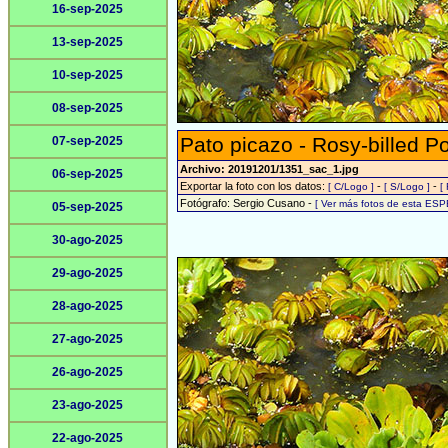
16-sep-2025
13-sep-2025
10-sep-2025
08-sep-2025
Pato picazo - Rosy-billed P
07-sep-2025
Archivo: 20191201/1351_sac_1.jpg
06-sep-2025
Exportar la foto con los datos:
-
-
[ C/Logo ]
[ S/Logo ]
[
Fotógrafo: Sergio Cusano -
[ Ver más fotos de esta ESP
05-sep-2025
30-ago-2025
29-ago-2025
28-ago-2025
27-ago-2025
26-ago-2025
23-ago-2025
22-ago-2025