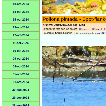
19-oct-2024
18-oct-2024
Pollona pintada - Spot-flank
15-oct-2024
Archivo: 20191201/3208_sac_1.jpg
13-oct-2024
Exportar la foto con los datos:
-
-
[ C/Logo ]
[ S/Logo ]
[
Fotógrafo: Sergio Cusano -
[ Ver más fotos de esta ESP
12-oct-2024
11-oct-2024
10-oct-2024
09-oct-2024
08-oct-2024
05-oct-2024
01-oct-2024
30-sep-2024
29-sep-2024
28-sep-2024