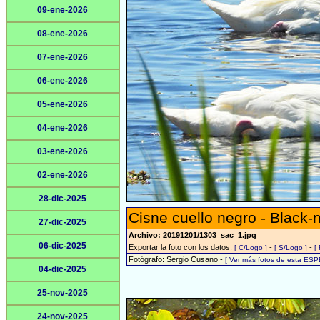
09-ene-2026
08-ene-2026
07-ene-2026
06-ene-2026
05-ene-2026
04-ene-2026
03-ene-2026
02-ene-2026
28-dic-2025
Cisne cuello negro - Black
27-dic-2025
Archivo: 20191201/1303_sac_1.jpg
06-dic-2025
Exportar la foto con los datos:
-
-
[ C/Logo ]
[ S/Logo ]
[
Fotógrafo: Sergio Cusano -
[ Ver más fotos de esta ESP
04-dic-2025
25-nov-2025
24-nov-2025