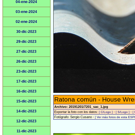
04-ene-2024
03-ene-2024
02-ene-2024
30-dic-2023
29-dic-2023
27-dic-2023
26-dic-2023
23-dic-2023
17-dic-2023
16-dic-2023
Ratona común - House Wre
15-dic-2023
Archivo: 20191201/7201_sac_1.jpg
14-dic-2023
Exportar la foto con los datos:
-
-
[ C/Logo ]
[ S/Logo ]
[
Fotógrafo: Sergio Cusano -
[ Ver más fotos de esta ESP
12-dic-2023
11-dic-2023