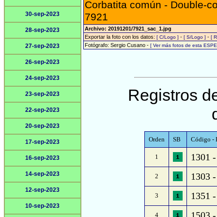
Corbatita común - Double-co
30-sep-2023
7921
Archivo: 20191201/7921_sac_1.jpg
28-sep-2023
Exportar la foto con los datos:
-
-
[ C/Logo ]
[ S/Logo ]
[ 
Fotógrafo: Sergio Cusano -
27-sep-2023
[ Ver más fotos de esta ESPE
26-sep-2023
24-sep-2023
Registros de
23-sep-2023
22-sep-2023
20-sep-2023
Orden
SB
Código - 
17-sep-2023
1301 - 
1
16-sep-2023
14-sep-2023
1303 -
2
12-sep-2023
1351 -
3
10-sep-2023
1503 -
4