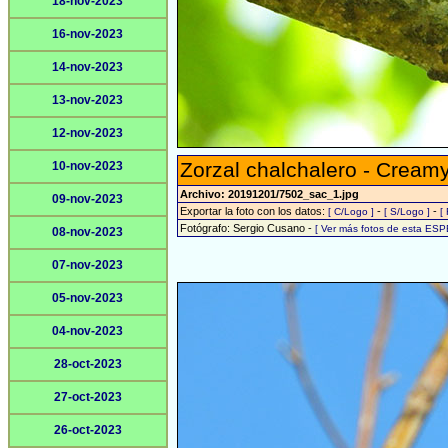
18-nov-2023
16-nov-2023
14-nov-2023
13-nov-2023
12-nov-2023
Zorzal chalchalero - Creamy
10-nov-2023
Archivo: 20191201/7502_sac_1.jpg
09-nov-2023
Exportar la foto con los datos:
-
-
[ C/Logo ]
[ S/Logo ]
[
Fotógrafo: Sergio Cusano -
[ Ver más fotos de esta ESP
08-nov-2023
07-nov-2023
05-nov-2023
04-nov-2023
28-oct-2023
27-oct-2023
26-oct-2023