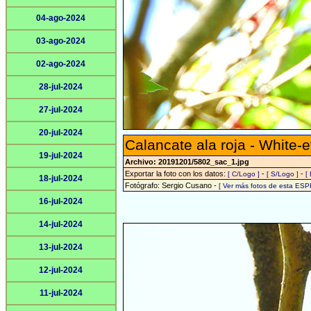
04-ago-2024
03-ago-2024
02-ago-2024
28-jul-2024
27-jul-2024
20-jul-2024
Calancate ala roja - White-
19-jul-2024
Archivo: 20191201/5802_sac_1.jpg
Exportar la foto con los datos:
-
-
[ C/Logo ]
[ S/Logo ]
[
18-jul-2024
Fotógrafo: Sergio Cusano -
[ Ver más fotos de esta ESP
16-jul-2024
14-jul-2024
13-jul-2024
12-jul-2024
11-jul-2024