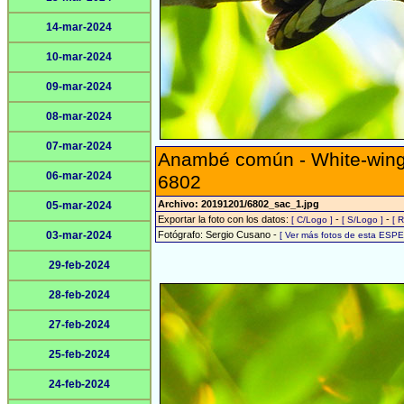
14-mar-2024
10-mar-2024
09-mar-2024
08-mar-2024
07-mar-2024
Anambé común - White-wing
06-mar-2024
6802
Archivo: 20191201/6802_sac_1.jpg
05-mar-2024
Exportar la foto con los datos:
-
-
[ C/Logo ]
[ S/Logo ]
[ 
03-mar-2024
Fotógrafo: Sergio Cusano -
[ Ver más fotos de esta ESPE
29-feb-2024
28-feb-2024
27-feb-2024
25-feb-2024
24-feb-2024