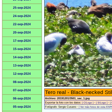
25-sep-2024
24-sep-2024
22-sep-2024
20-sep-2024
17-sep-2024
15-sep-2024
14-sep-2024
13-sep-2024
12-sep-2024
08-sep-2024
07-sep-2024
Tero real - Black-necked Stil
06-sep-2024
Archivo: 20191201/3501_sac_1.jpg
Exportar la foto con los datos:
-
-
[ C/Logo ]
[ S/Logo ]
[
05-sep-2024
Fotógrafo: Sergio Cusano -
[ Ver más fotos de esta ESP