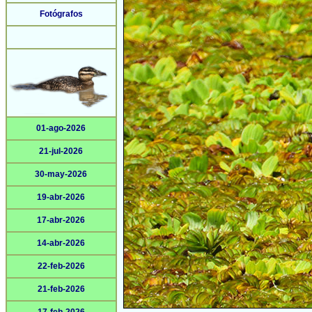
Fotógrafos
01-ago-2026
21-jul-2026
30-may-2026
19-abr-2026
17-abr-2026
14-abr-2026
22-feb-2026
21-feb-2026