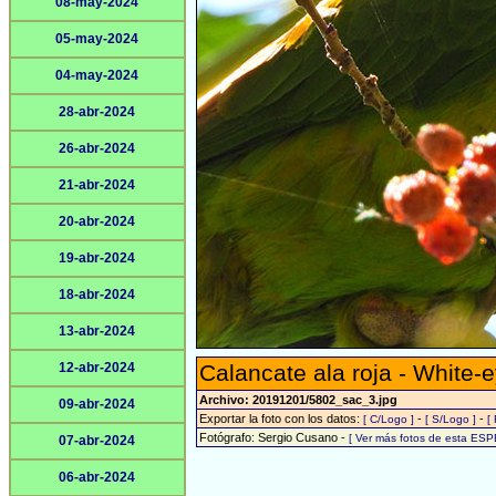
08-may-2024
05-may-2024
04-may-2024
28-abr-2024
26-abr-2024
21-abr-2024
20-abr-2024
19-abr-2024
18-abr-2024
13-abr-2024
12-abr-2024
Calancate ala roja - White-
Archivo: 20191201/5802_sac_3.jpg
09-abr-2024
Exportar la foto con los datos:
-
-
[ C/Logo ]
[ S/Logo ]
[
Fotógrafo: Sergio Cusano -
[ Ver más fotos de esta ESP
07-abr-2024
06-abr-2024