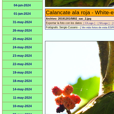
04-jun-2024
Calancate ala roja - White-
01-jun-2024
Archivo: 20191201/5802_sac_2.jpg
31-may-2024
Exportar la foto con los datos:
-
-
[ C/Logo ]
[ S/Logo ]
[
Fotógrafo: Sergio Cusano -
[ Ver más fotos de esta ESP
26-may-2024
25-may-2024
24-may-2024
23-may-2024
22-may-2024
19-may-2024
18-may-2024
14-may-2024
11-may-2024
10-may-2024