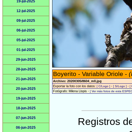
19-jul-2025
12-jul-2025
09-jul-2025
06-jul-2025
05-jul-2025
01-jul-2025
29-jun-2025
28-jun-2025
Boyerito - Variable Oriole -
(
21-jun-2025
Archivo: 20200305/8604_mll.jpg
Exportar la foto con los datos:
-
-
[ C/Logo ]
[ S/Logo ]
[
20-jun-2025
Fotógrafo: Milena Llopis -
[ Ver más fotos de esta ESPEC
19-jun-2025
18-jun-2025
07-jun-2025
Registros de
06-jun-2025