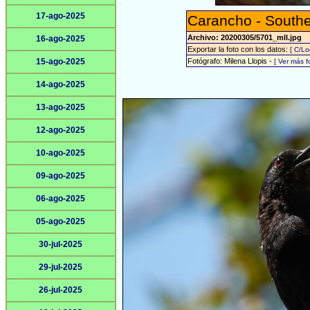
17-ago-2025
Carancho - South
Archivo: 20200305/5701_mll.jpg
16-ago-2025
Exportar la foto con los datos:
[ C/Lo
15-ago-2025
Fotógrafo: Milena Llopis -
[ Ver más 
14-ago-2025
13-ago-2025
12-ago-2025
10-ago-2025
09-ago-2025
06-ago-2025
05-ago-2025
30-jul-2025
29-jul-2025
26-jul-2025