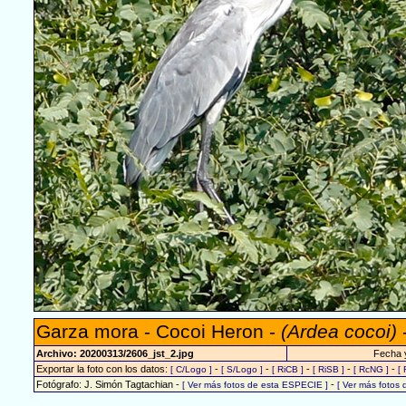
Garza mora - Cocoi Heron -
(Ardea cocoi)
Archivo: 20200313/2606_jst_2.jpg
Fecha y
Exportar la foto con los datos:
-
-
-
-
-
[ C/Logo ]
[ S/Logo ]
[ RiCB ]
[ RiSB ]
[ RcNG ]
[ 
Fotógrafo: J. Simón Tagtachian -
-
[ Ver más fotos de esta ESPECIE ]
[ Ver más foto