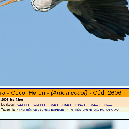
a - Cocoi Heron -
(Ardea cocoi)
- Cód: 2606
/2606_jst_4.jpg
n los datos:
-
-
-
-
-
-
[ C/Logo ]
[ S/Logo ]
[ RiCB ]
[ RiSB ]
[ RcNG ]
[ RiCE1 ]
[ RiCE2 ]
n Tagtachian -
-
[ Ver más fotos de esta ESPECIE ]
[ Ver más fotos de este FOTÓGRAFO ]