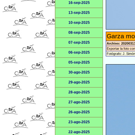
16-sep-2025
13-sep-2025
10-sep-2025
08-sep-2025
Garza mor
07-sep-2025
Archivo: 20200313
Exportar la foto co
06-sep-2025
Fotógrafo: J. Simó
05-sep-2025
30-ago-2025
29-ago-2025
28-ago-2025
27-ago-2025
26-ago-2025
23-ago-2025
22-ago-2025