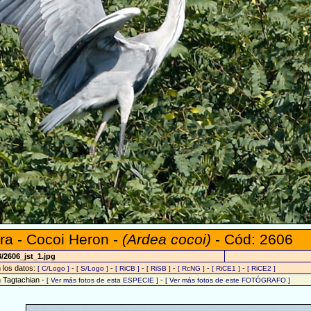
a - Cocoi Heron -
(Ardea cocoi)
- Cód: 2606
/2606_jst_1.jpg
n los datos:
-
-
-
-
-
-
[ C/Logo ]
[ S/Logo ]
[ RiCB ]
[ RiSB ]
[ RcNG ]
[ RiCE1 ]
[ RiCE2 ]
n Tagtachian -
-
[ Ver más fotos de esta ESPECIE ]
[ Ver más fotos de este FOTÓGRAFO ]