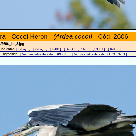
a - Cocoi Heron -
(Ardea cocoi)
- Cód: 2606
/2606_jst_3.jpg
n los datos:
-
-
-
-
-
-
[ C/Logo ]
[ S/Logo ]
[ RiCB ]
[ RiSB ]
[ RcNG ]
[ RiCE1 ]
[ RiCE2 ]
n Tagtachian -
-
[ Ver más fotos de esta ESPECIE ]
[ Ver más fotos de este FOTÓGRAFO ]