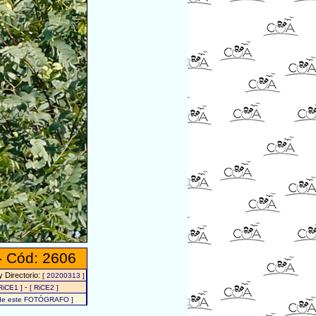
- Cód: 2606
 Directorio:
[ 20200313 ]
-
RiCE1 ]
[ RiCE2 ]
s de este FOTÓGRAFO ]