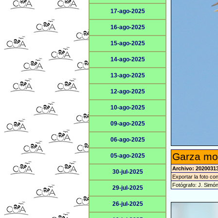
17-ago-2025
16-ago-2025
15-ago-2025
14-ago-2025
13-ago-2025
12-ago-2025
10-ago-2025
09-ago-2025
06-ago-2025
Garza mor
05-ago-2025
Archivo: 20200313
30-jul-2025
Exportar la foto co
Fotógrafo: J. Simó
29-jul-2025
26-jul-2025