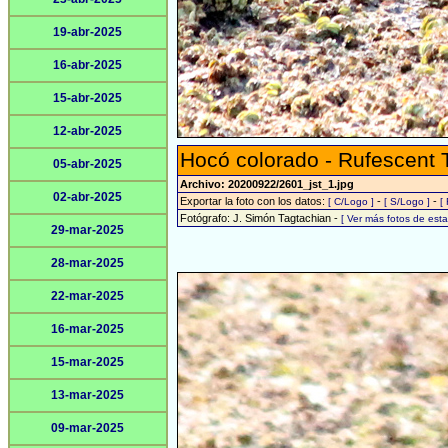
19-abr-2025
16-abr-2025
15-abr-2025
12-abr-2025
Hocó colorado - Rufescent 
05-abr-2025
Archivo: 20200922/2601_jst_1.jpg
02-abr-2025
Exportar la foto con los datos:
-
-
[ C/Logo ]
[ S/Logo ]
[
Fotógrafo: J. Simón Tagtachian -
[ Ver más fotos de es
29-mar-2025
28-mar-2025
22-mar-2025
16-mar-2025
15-mar-2025
13-mar-2025
09-mar-2025