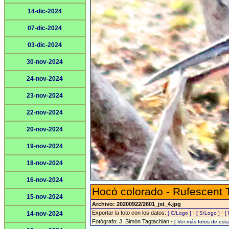
14-dic-2024
07-dic-2024
03-dic-2024
30-nov-2024
24-nov-2024
23-nov-2024
22-nov-2024
20-nov-2024
19-nov-2024
18-nov-2024
16-nov-2024
Hocó colorado - Rufescent 
15-nov-2024
Archivo: 20200922/2601_jst_4.jpg
Exportar la foto con los datos:
-
-
14-nov-2024
[ C/Logo ]
[ S/Logo ]
[
Fotógrafo: J. Simón Tagtachian -
[ Ver más fotos de es