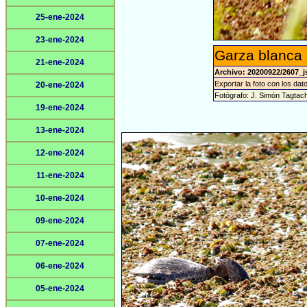
25-ene-2024
23-ene-2024
Garza blanca 
21-ene-2024
Archivo: 20200922/2607_j
Exportar la foto con los dat
20-ene-2024
Fotógrafo: J. Simón Tagtac
19-ene-2024
13-ene-2024
12-ene-2024
11-ene-2024
10-ene-2024
09-ene-2024
07-ene-2024
06-ene-2024
05-ene-2024