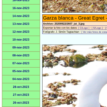
18-nov-2023
16-nov-2023
14-nov-2023
Garza blanca - Great Egret 
13-nov-2023
Archivo: 20200922/2607_jst_3.jpg
Exportar la foto con los datos:
-
-
[ C/Logo ]
[ S/Logo ]
[
12-nov-2023
Fotógrafo: J. Simón Tagtachian -
[ Ver más fotos de es
10-nov-2023
09-nov-2023
08-nov-2023
07-nov-2023
05-nov-2023
04-nov-2023
28-oct-2023
27-oct-2023
26-oct-2023