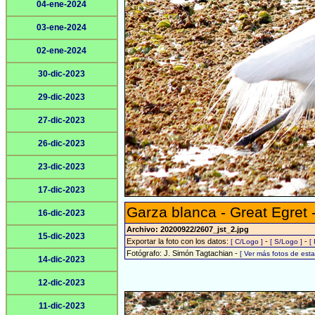
04-ene-2024
03-ene-2024
02-ene-2024
30-dic-2023
29-dic-2023
27-dic-2023
26-dic-2023
23-dic-2023
17-dic-2023
Garza blanca - Great Egret 
16-dic-2023
Archivo: 20200922/2607_jst_2.jpg
15-dic-2023
Exportar la foto con los datos:
-
-
[ C/Logo ]
[ S/Logo ]
[
Fotógrafo: J. Simón Tagtachian -
[ Ver más fotos de es
14-dic-2023
12-dic-2023
11-dic-2023