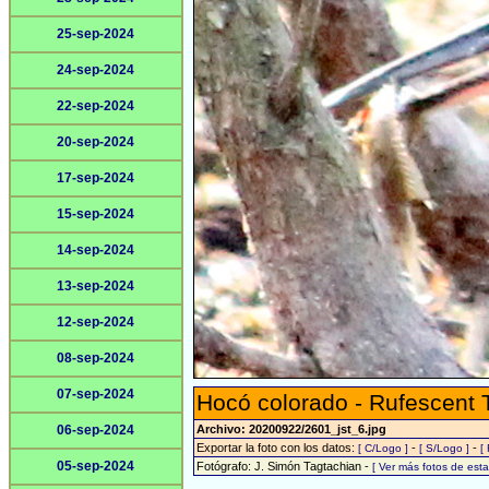
25-sep-2024
24-sep-2024
22-sep-2024
20-sep-2024
17-sep-2024
15-sep-2024
14-sep-2024
13-sep-2024
12-sep-2024
08-sep-2024
07-sep-2024
Hocó colorado - Rufescent 
06-sep-2024
Archivo: 20200922/2601_jst_6.jpg
Exportar la foto con los datos:
-
-
[ C/Logo ]
[ S/Logo ]
[
05-sep-2024
Fotógrafo: J. Simón Tagtachian -
[ Ver más fotos de es