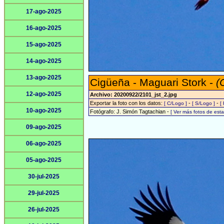
17-ago-2025
16-ago-2025
15-ago-2025
14-ago-2025
13-ago-2025
Cigüeña - Maguari Stork -
(
12-ago-2025
Archivo: 20200922/2101_jst_2.jpg
Exportar la foto con los datos:
-
-
[ C/Logo ]
[ S/Logo ]
[
10-ago-2025
Fotógrafo: J. Simón Tagtachian -
[ Ver más fotos de es
09-ago-2025
06-ago-2025
05-ago-2025
30-jul-2025
29-jul-2025
26-jul-2025