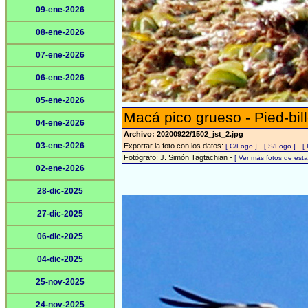
09-ene-2026
08-ene-2026
07-ene-2026
06-ene-2026
05-ene-2026
Macá pico grueso - Pied-bil
04-ene-2026
Archivo: 20200922/1502_jst_2.jpg
03-ene-2026
Exportar la foto con los datos:
-
-
[ C/Logo ]
[ S/Logo ]
[
Fotógrafo: J. Simón Tagtachian -
[ Ver más fotos de es
02-ene-2026
28-dic-2025
27-dic-2025
06-dic-2025
04-dic-2025
25-nov-2025
24-nov-2025