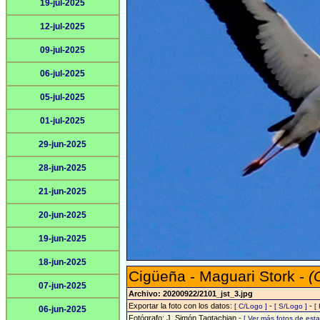
19-jul-2025
12-jul-2025
09-jul-2025
06-jul-2025
05-jul-2025
01-jul-2025
29-jun-2025
28-jun-2025
21-jun-2025
20-jun-2025
19-jun-2025
18-jun-2025
Cigüeña - Maguari Stork -
(
07-jun-2025
Archivo: 20200922/2101_jst_3.jpg
Exportar la foto con los datos:
-
-
[ C/Logo ]
[ S/Logo ]
[
06-jun-2025
Fotógrafo: J. Simón Tagtachian -
[ Ver más fotos de es