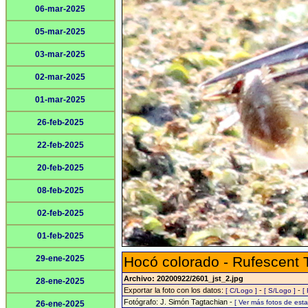
06-mar-2025
05-mar-2025
03-mar-2025
02-mar-2025
01-mar-2025
26-feb-2025
22-feb-2025
20-feb-2025
08-feb-2025
02-feb-2025
01-feb-2025
29-ene-2025
Hocó colorado - Rufescent 
Archivo: 20200922/2601_jst_2.jpg
28-ene-2025
Exportar la foto con los datos:
-
-
[ C/Logo ]
[ S/Logo ]
[
Fotógrafo: J. Simón Tagtachian -
[ Ver más fotos de es
26-ene-2025