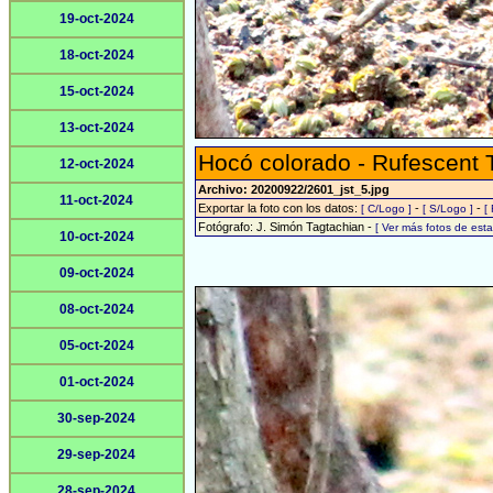
19-oct-2024
18-oct-2024
15-oct-2024
13-oct-2024
Hocó colorado - Rufescent 
12-oct-2024
Archivo: 20200922/2601_jst_5.jpg
11-oct-2024
Exportar la foto con los datos:
-
-
[ C/Logo ]
[ S/Logo ]
[
Fotógrafo: J. Simón Tagtachian -
[ Ver más fotos de es
10-oct-2024
09-oct-2024
08-oct-2024
05-oct-2024
01-oct-2024
30-sep-2024
29-sep-2024
28-sep-2024