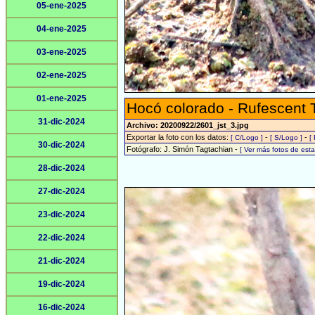
05-ene-2025
04-ene-2025
03-ene-2025
02-ene-2025
01-ene-2025
Hocó colorado - Rufescent 
31-dic-2024
Archivo: 20200922/2601_jst_3.jpg
Exportar la foto con los datos:
-
-
[ C/Logo ]
[ S/Logo ]
[
30-dic-2024
Fotógrafo: J. Simón Tagtachian -
[ Ver más fotos de es
28-dic-2024
27-dic-2024
23-dic-2024
22-dic-2024
21-dic-2024
19-dic-2024
16-dic-2024