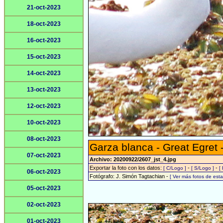
21-oct-2023
18-oct-2023
16-oct-2023
15-oct-2023
14-oct-2023
13-oct-2023
12-oct-2023
10-oct-2023
08-oct-2023
Garza blanca - Great Egret 
07-oct-2023
Archivo: 20200922/2607_jst_4.jpg
Exportar la foto con los datos:
-
-
[ C/Logo ]
[ S/Logo ]
[
06-oct-2023
Fotógrafo: J. Simón Tagtachian -
[ Ver más fotos de es
05-oct-2023
02-oct-2023
01-oct-2023