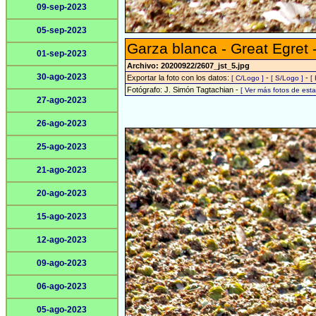
09-sep-2023
05-sep-2023
Garza blanca - Great Egret 
01-sep-2023
Archivo: 20200922/2607_jst_5.jpg
30-ago-2023
Exportar la foto con los datos:
-
-
[ C/Logo ]
[ S/Logo ]
[
Fotógrafo: J. Simón Tagtachian -
[ Ver más fotos de es
27-ago-2023
26-ago-2023
25-ago-2023
21-ago-2023
20-ago-2023
15-ago-2023
12-ago-2023
09-ago-2023
06-ago-2023
05-ago-2023