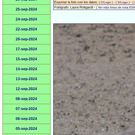
Exportar la foto con los datos:
-
-
[ C/Logo ]
[ S/Logo ]
[
Fotógrafo: Laura Rottgardt -
[ Ver más fotos de esta ES
25-sep-2024
24-sep-2024
22-sep-2024
20-sep-2024
17-sep-2024
15-sep-2024
14-sep-2024
13-sep-2024
12-sep-2024
08-sep-2024
07-sep-2024
06-sep-2024
05-sep-2024