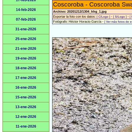
17-feb-2026
Coscoroba - Coscoroba Sw
14-feb-2026
Archivo: 20201212/1304_hhg_1.jpg
Exportar la foto con los datos:
-
-
[ C/Logo ]
[ S/Logo ]
[
07-feb-2026
Fotógrafo: Héctor Horacio García -
[ Ver más fotos de 
31-ene-2026
25-ene-2026
21-ene-2026
19-ene-2026
18-ene-2026
17-ene-2026
16-ene-2026
15-ene-2026
13-ene-2026
12-ene-2026
11-ene-2026