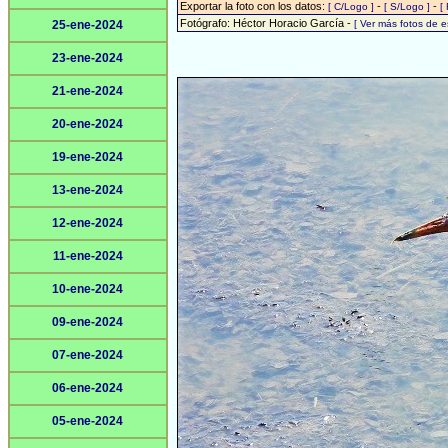
Exportar la foto con los datos:
-
-
[ C/Logo ]
[ S/Logo ]
[
Fotógrafo: Héctor Horacio García -
25-ene-2024
[ Ver más fotos de 
23-ene-2024
21-ene-2024
20-ene-2024
19-ene-2024
13-ene-2024
12-ene-2024
11-ene-2024
10-ene-2024
09-ene-2024
07-ene-2024
06-ene-2024
05-ene-2024