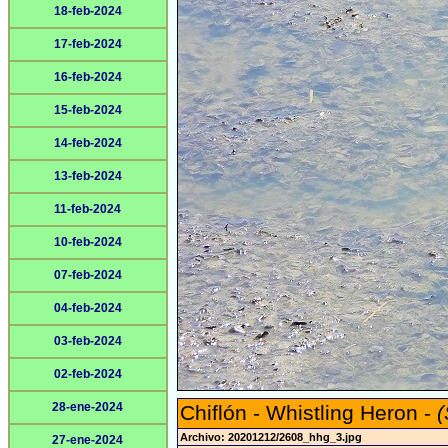
18-feb-2024
17-feb-2024
16-feb-2024
15-feb-2024
14-feb-2024
13-feb-2024
11-feb-2024
10-feb-2024
07-feb-2024
04-feb-2024
03-feb-2024
02-feb-2024
28-ene-2024
Chiflón - Whistling Heron -
(
Archivo: 20201212/2608_hhg_3.jpg
27-ene-2024