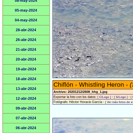
08-may-2024
05-may-2024
04-may-2024
28-abr-2024
26-abr-2024
21-abr-2024
20-abr-2024
19-abr-2024
18-abr-2024
Chiflón - Whistling Heron -
(
13-abr-2024
Archivo: 20201212/2608_hhg_1.jpg
Exportar la foto con los datos:
-
-
[ C/Logo ]
[ S/Logo ]
[
12-abr-2024
Fotógrafo: Héctor Horacio García -
[ Ver más fotos de 
09-abr-2024
07-abr-2024
06-abr-2024