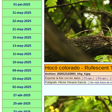
01-jun-2025
31-may-2025
22-may-2025
21-may-2025
15-may-2025
13-may-2025
11-may-2025
10-may-2025
Hocó colorado - Rufescent 
09-may-2025
Archivo: 20201212/2601_hhg_4.jpg
Exportar la foto con los datos:
-
-
[ C/Logo ]
[ S/Logo ]
[
03-may-2025
Fotógrafo: Héctor Horacio García -
[ Ver más fotos de 
02-may-2025
27-abr-2025
25-abr-2025
23-abr-2025