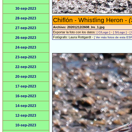
30-sep-2023
28-sep-2023
Chiflón - Whistling Heron -
(
Archivo: 20201212/2608_lro_1.jpg
27-sep-2023
Exportar la foto con los datos:
-
-
[ C/Logo ]
[ S/Logo ]
[
Fotógrafo: Laura Rottgardt -
26-sep-2023
[ Ver más fotos de esta ES
24-sep-2023
23-sep-2023
22-sep-2023
20-sep-2023
17-sep-2023
16-sep-2023
14-sep-2023
12-sep-2023
10-sep-2023