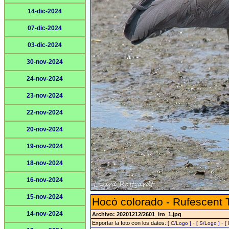
14-dic-2024
07-dic-2024
03-dic-2024
30-nov-2024
24-nov-2024
23-nov-2024
22-nov-2024
20-nov-2024
19-nov-2024
18-nov-2024
16-nov-2024
15-nov-2024
Hocó colorado - Rufescent 
14-nov-2024
Archivo: 20201212/2601_lro_1.jpg
Exportar la foto con los datos:
-
-
[ C/Logo ]
[ S/Logo ]
[