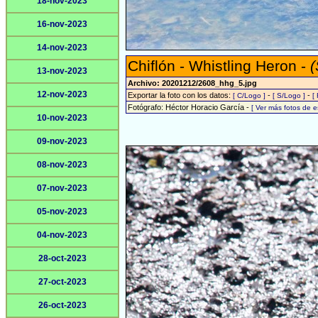
18-nov-2023
16-nov-2023
14-nov-2023
Chiflón - Whistling Heron -
(
13-nov-2023
Archivo: 20201212/2608_hhg_5.jpg
12-nov-2023
Exportar la foto con los datos:
-
-
[ C/Logo ]
[ S/Logo ]
[
Fotógrafo: Héctor Horacio García -
[ Ver más fotos de 
10-nov-2023
09-nov-2023
08-nov-2023
07-nov-2023
05-nov-2023
04-nov-2023
28-oct-2023
27-oct-2023
26-oct-2023