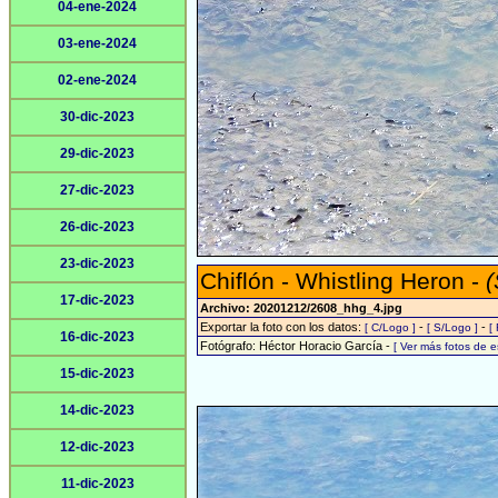
04-ene-2024
03-ene-2024
02-ene-2024
30-dic-2023
29-dic-2023
27-dic-2023
26-dic-2023
23-dic-2023
Chiflón - Whistling Heron -
(
17-dic-2023
Archivo: 20201212/2608_hhg_4.jpg
Exportar la foto con los datos:
-
-
[ C/Logo ]
[ S/Logo ]
[
16-dic-2023
Fotógrafo: Héctor Horacio García -
[ Ver más fotos de 
15-dic-2023
14-dic-2023
12-dic-2023
11-dic-2023