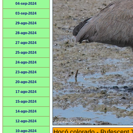
04-sep-2024
03-sep-2024
29-ago-2024
28-ago-2024
27-ago-2024
25-ago-2024
24-ago-2024
23-ago-2024
20-ago-2024
17-ago-2024
15-ago-2024
14-ago-2024
12-ago-2024
Hocó colorado - Rufescent 
10-ago-2024