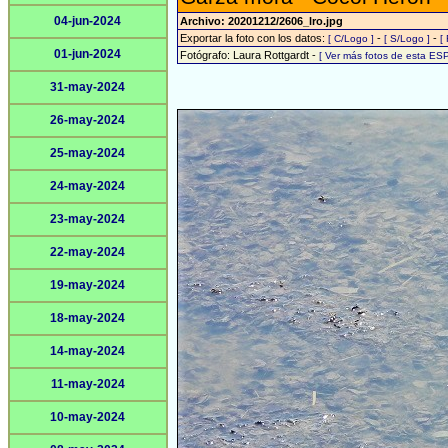
04-jun-2024
Archivo: 20201212/2606_lro.jpg
Exportar la foto con los datos:
-
-
[ C/Logo ]
[ S/Logo ]
[
01-jun-2024
Fotógrafo: Laura Rottgardt -
[ Ver más fotos de esta ES
31-may-2024
26-may-2024
25-may-2024
24-may-2024
23-may-2024
22-may-2024
19-may-2024
18-may-2024
14-may-2024
11-may-2024
10-may-2024