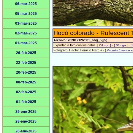
06-mar-2025
05-mar-2025
03-mar-2025
Hocó colorado - Rufescent 
02-mar-2025
Archivo: 20201212/2601_hhg_5.jpg
01-mar-2025
Exportar la foto con los datos:
-
-
[ C/Logo ]
[ S/Logo ]
[
Fotógrafo: Héctor Horacio García -
[ Ver más fotos de 
26-feb-2025
22-feb-2025
20-feb-2025
08-feb-2025
02-feb-2025
01-feb-2025
29-ene-2025
28-ene-2025
26-ene-2025