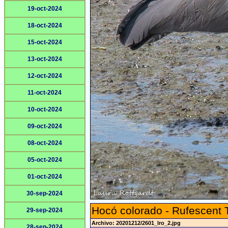
19-oct-2024
18-oct-2024
15-oct-2024
13-oct-2024
12-oct-2024
11-oct-2024
10-oct-2024
09-oct-2024
08-oct-2024
05-oct-2024
01-oct-2024
30-sep-2024
Hocó colorado - Rufescent 
29-sep-2024
Archivo: 20201212/2601_lro_2.jpg
28-sep-2024