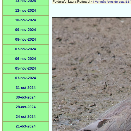
13-nov-2024
Fotógrafo: Laura Rottgardt -
[ Ver más fotos de esta ES
12-nov-2024
10-nov-2024
09-nov-2024
08-nov-2024
07-nov-2024
06-nov-2024
05-nov-2024
03-nov-2024
31-oct-2024
30-oct-2024
28-oct-2024
24-oct-2024
21-oct-2024