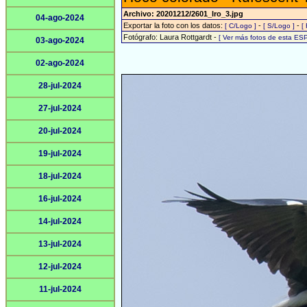
Archivo: 20201212/2601_lro_3.jpg
04-ago-2024
Exportar la foto con los datos:
-
-
[ C/Logo ]
[ S/Logo ]
[
Fotógrafo: Laura Rottgardt -
[ Ver más fotos de esta ES
03-ago-2024
02-ago-2024
28-jul-2024
27-jul-2024
20-jul-2024
19-jul-2024
18-jul-2024
16-jul-2024
14-jul-2024
13-jul-2024
12-jul-2024
11-jul-2024