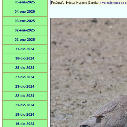
05-ene-2025
Fotógrafo: Héctor Horacio García -
[ Ver más fotos de 
04-ene-2025
03-ene-2025
02-ene-2025
01-ene-2025
31-dic-2024
30-dic-2024
28-dic-2024
27-dic-2024
23-dic-2024
22-dic-2024
21-dic-2024
19-dic-2024
16-dic-2024