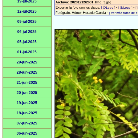
19-jul-2025
Archivo: 20201212/2601_hhg_3.jpg
Exportar la foto con los datos:
-
-
[ C/Logo ]
[ S/Logo ]
[
12-jul-2025
Fotógrafo: Héctor Horacio García -
[ Ver más fotos de 
09-jul-2025
06-jul-2025
05-jul-2025
01-jul-2025
29-jun-2025
28-jun-2025
21-jun-2025
20-jun-2025
19-jun-2025
18-jun-2025
07-jun-2025
06-jun-2025