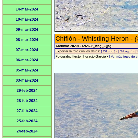
14-mar-2024
10-mar-2024
09-mar-2024
Chiflón - Whistling Heron -
(
08-mar-2024
Archivo: 20201212/2608_hhg_2.jpg
07-mar-2024
Exportar la foto con los datos:
-
-
[ C/Logo ]
[ S/Logo ]
[
Fotógrafo: Héctor Horacio García -
[ Ver más fotos de 
06-mar-2024
05-mar-2024
03-mar-2024
29-feb-2024
28-feb-2024
27-feb-2024
25-feb-2024
24-feb-2024