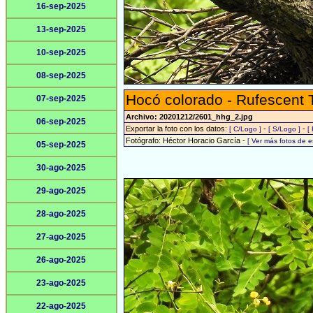
16-sep-2025
13-sep-2025
10-sep-2025
08-sep-2025
Hocó colorado - Rufescent 
07-sep-2025
Archivo: 20201212/2601_hhg_2.jpg
06-sep-2025
Exportar la foto con los datos:
-
-
[ C/Logo ]
[ S/Logo ]
[
Fotógrafo: Héctor Horacio García -
[ Ver más fotos de 
05-sep-2025
30-ago-2025
29-ago-2025
28-ago-2025
27-ago-2025
26-ago-2025
23-ago-2025
22-ago-2025