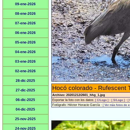
09-ene-2026
08-ene-2026
07-ene-2026
06-ene-2026
05-ene-2026
04-ene-2026
03-ene-2026
02-ene-2026
28-dic-2025
Hocó colorado - Rufescent 
27-dic-2025
Archivo: 20201212/2601_hhg_1.jpg
06-dic-2025
Exportar la foto con los datos:
-
-
[ C/Logo ]
[ S/Logo ]
[
Fotógrafo: Héctor Horacio García -
[ Ver más fotos de 
04-dic-2025
25-nov-2025
24-nov-2025