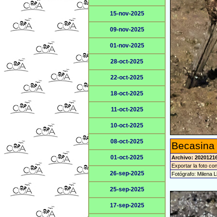
15-nov-2025
09-nov-2025
01-nov-2025
28-oct-2025
22-oct-2025
18-oct-2025
11-oct-2025
10-oct-2025
08-oct-2025
Becasina
01-oct-2025
Archivo: 2020121
Exportar la foto co
26-sep-2025
Fotógrafo: Milena L
25-sep-2025
17-sep-2025