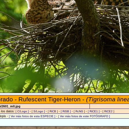
rado - Rufescent Tiger-Heron -
(Tigrisoma line
/2601_mll.jpg
n los datos:
-
-
-
-
-
-
[ C/Logo ]
[ S/Logo ]
[ RiCB ]
[ RiSB ]
[ RcNG ]
[ RiCE1 ]
[ RiCE2 ]
lopis -
-
[ Ver más fotos de esta ESPECIE ]
[ Ver más fotos de este FOTÓGRAFO ]