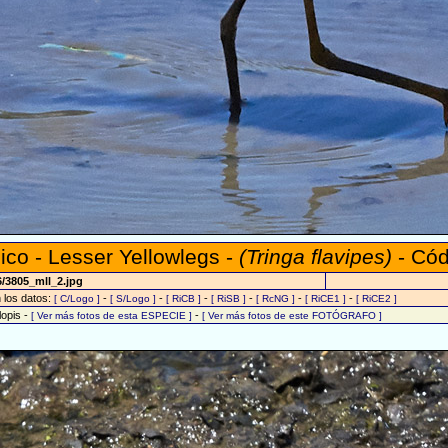
hico - Lesser Yellowlegs -
(Tringa flavipes)
- Cód
6/3805_mll_2.jpg
n los datos:
-
-
-
-
-
-
[ C/Logo ]
[ S/Logo ]
[ RiCB ]
[ RiSB ]
[ RcNG ]
[ RiCE1 ]
[ RiCE2 ]
lopis -
-
[ Ver más fotos de esta ESPECIE ]
[ Ver más fotos de este FOTÓGRAFO ]