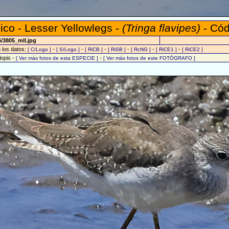
hico - Lesser Yellowlegs -
(Tringa flavipes)
- Cód
/3805_mll.jpg
n los datos:
-
-
-
-
-
-
[ C/Logo ]
[ S/Logo ]
[ RiCB ]
[ RiSB ]
[ RcNG ]
[ RiCE1 ]
[ RiCE2 ]
lopis -
-
[ Ver más fotos de esta ESPECIE ]
[ Ver más fotos de este FOTÓGRAFO ]