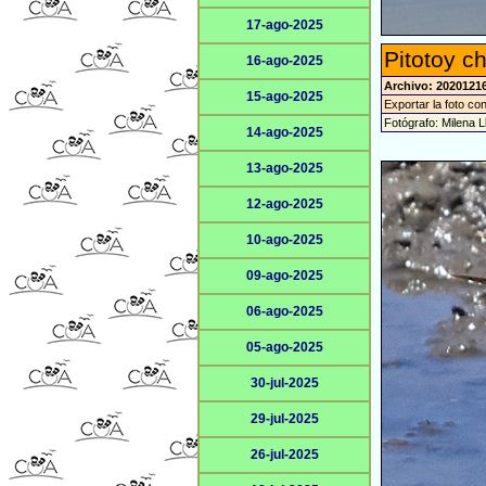
17-ago-2025
Pitotoy c
16-ago-2025
Archivo: 20201216
15-ago-2025
Exportar la foto co
Fotógrafo: Milena L
14-ago-2025
13-ago-2025
12-ago-2025
10-ago-2025
09-ago-2025
06-ago-2025
05-ago-2025
30-jul-2025
29-jul-2025
26-jul-2025