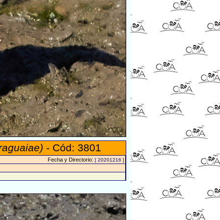
raguaiae)
- Cód: 3801
Fecha y Directorio:
[ 20201216 ]