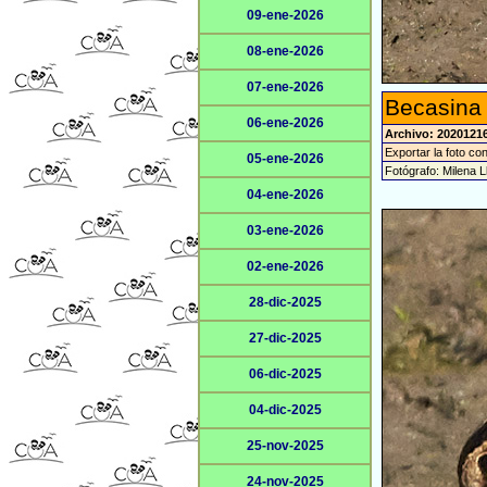
09-ene-2026
08-ene-2026
07-ene-2026
Becasina
06-ene-2026
Archivo: 20201216
Exportar la foto co
05-ene-2026
Fotógrafo: Milena L
04-ene-2026
03-ene-2026
02-ene-2026
28-dic-2025
27-dic-2025
06-dic-2025
04-dic-2025
25-nov-2025
24-nov-2025