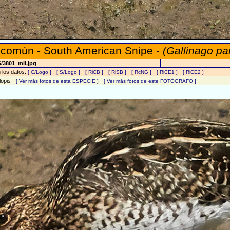
 común - South American Snipe -
(Gallinago pa
/3801_mll.jpg
n los datos:
-
-
-
-
-
-
[ C/Logo ]
[ S/Logo ]
[ RiCB ]
[ RiSB ]
[ RcNG ]
[ RiCE1 ]
[ RiCE2 ]
lopis -
-
[ Ver más fotos de esta ESPECIE ]
[ Ver más fotos de este FOTÓGRAFO ]