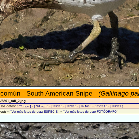
 común - South American Snipe -
(Gallinago pa
6/3801_mll_2.jpg
n los datos:
-
-
-
-
-
-
[ C/Logo ]
[ S/Logo ]
[ RiCB ]
[ RiSB ]
[ RcNG ]
[ RiCE1 ]
[ RiCE2 ]
lopis -
-
[ Ver más fotos de esta ESPECIE ]
[ Ver más fotos de este FOTÓGRAFO ]