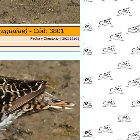
raguaiae)
- Cód: 3801
Fecha y Directorio:
[ 20201216 ]