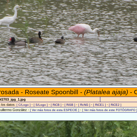
rosada - Roseate Spoonbill -
(Platalea ajaja)
- 
0/2703_jgg_1.jpg
n los datos:
-
-
-
-
-
-
[ C/Logo ]
[ S/Logo ]
[ RiCB ]
[ RiSB ]
[ RcNG ]
[ RiCE1 ]
[ RiCE2 ]
Guillermo González -
-
[ Ver más fotos de esta ESPECIE ]
[ Ver más fotos de este FOTÓGRAFO 