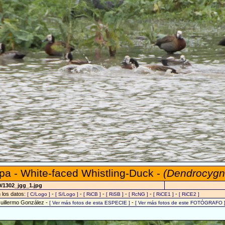
mpa - White-faced Whistling-Duck -
(Dendrocygn
0/1302_jgg_1.jpg
n los datos:
-
-
-
-
-
-
[ C/Logo ]
[ S/Logo ]
[ RiCB ]
[ RiSB ]
[ RcNG ]
[ RiCE1 ]
[ RiCE2 ]
Guillermo González -
-
[ Ver más fotos de esta ESPECIE ]
[ Ver más fotos de este FOTÓGRAFO 