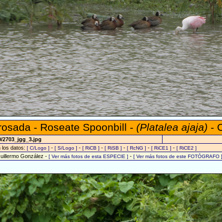
rosada - Roseate Spoonbill -
(Platalea ajaja)
- 
0/2703_jgg_3.jpg
n los datos:
-
-
-
-
-
-
[ C/Logo ]
[ S/Logo ]
[ RiCB ]
[ RiSB ]
[ RcNG ]
[ RiCE1 ]
[ RiCE2 ]
Guillermo González -
-
[ Ver más fotos de esta ESPECIE ]
[ Ver más fotos de este FOTÓGRAFO 