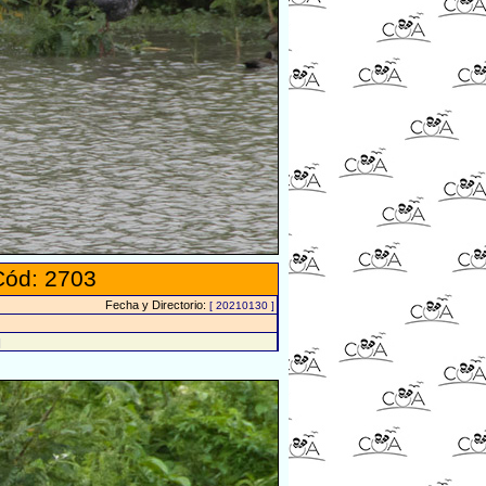
Cód: 2703
Fecha y Directorio:
[ 20210130 ]
]