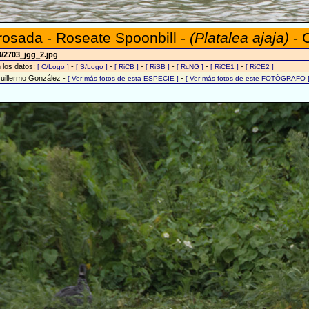
rosada - Roseate Spoonbill -
(Platalea ajaja)
- 
0/2703_jgg_2.jpg
n los datos:
-
-
-
-
-
-
[ C/Logo ]
[ S/Logo ]
[ RiCB ]
[ RiSB ]
[ RcNG ]
[ RiCE1 ]
[ RiCE2 ]
Guillermo González -
-
[ Ver más fotos de esta ESPECIE ]
[ Ver más fotos de este FOTÓGRAFO 