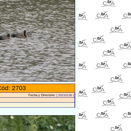
Cód: 2703
Fecha y Directorio:
[ 20210130 ]
]