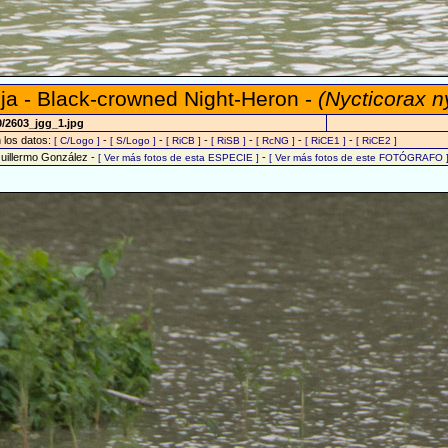
ja - Black-crowned Night-Heron -
(Nycticorax n
0/2603_jgg_1.jpg
n los datos:
-
-
-
-
-
-
[ C/Logo ]
[ S/Logo ]
[ RiCB ]
[ RiSB ]
[ RcNG ]
[ RiCE1 ]
[ RiCE2 ]
Guillermo González -
-
[ Ver más fotos de esta ESPECIE ]
[ Ver más fotos de este FOTÓGRAFO 