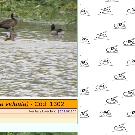
a viduata)
- Cód: 1302
Fecha y Directorio:
[ 20210130 ]
]