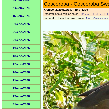
17-feb-2026
Coscoroba - Coscoroba Sw
14-feb-2026
Archivo: 20210319/1304_hhg_1.jpg
Exportar la foto con los datos:
-
-
[ C/Logo ]
[ S/Logo ]
[
07-feb-2026
Fotógrafo: Héctor Horacio García -
[ Ver más fotos de 
31-ene-2026
25-ene-2026
21-ene-2026
19-ene-2026
18-ene-2026
17-ene-2026
16-ene-2026
15-ene-2026
13-ene-2026
12-ene-2026
11-ene-2026