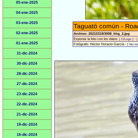
05-ene-2025
04-ene-2025
03-ene-2025
Taguató común - Roa
02-ene-2025
Archivo: 20210319/3008_hhg_2.jpg
Exportar la foto con los datos:
-
[ C/Logo ]
[
01-ene-2025
Fotógrafo: Héctor Horacio García -
[ Ver m
31-dic-2024
30-dic-2024
28-dic-2024
27-dic-2024
23-dic-2024
22-dic-2024
21-dic-2024
19-dic-2024
16-dic-2024