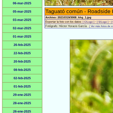
06-mar-2025
Taguató común - Roadside
05-mar-2025
Archivo: 20210319/3008_hhg_1.jpg
03-mar-2025
Exportar la foto con los datos:
-
-
[ C/Logo ]
[ S/Logo ]
[
Fotógrafo: Héctor Horacio García -
[ Ver más fotos de 
02-mar-2025
01-mar-2025
26-feb-2025
22-feb-2025
20-feb-2025
08-feb-2025
02-feb-2025
01-feb-2025
29-ene-2025
28-ene-2025
26-ene-2025