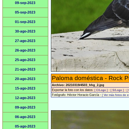
09-sep-2023
05-sep-2023
01-sep-2023
30-ago-2023
27-ago-2023
26-ago-2023
25-ago-2023
21-ago-2023
Paloma doméstica - Rock P
20-ago-2023
Archivo: 20210319/4503_hhg_2.jpg
15-ago-2023
Exportar la foto con los datos:
-
-
[ C/Logo ]
[ S/Logo ]
[
Fotógrafo: Héctor Horacio García -
[ Ver más fotos de 
12-ago-2023
09-ago-2023
06-ago-2023
05-ago-2023