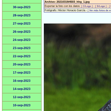
Archivo: 20210319/4503_hhg_1.jpg
Exportar la foto con los datos:
-
-
[ C/Logo ]
[ S/Logo ]
[
30-sep-2023
Fotógrafo: Héctor Horacio García -
[ Ver más fotos de 
28-sep-2023
27-sep-2023
26-sep-2023
24-sep-2023
23-sep-2023
22-sep-2023
20-sep-2023
17-sep-2023
16-sep-2023
14-sep-2023
12-sep-2023
10-sep-2023