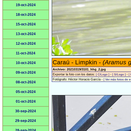
19-oct-2024
18-oct-2024
15-oct-2024
13-oct-2024
12-oct-2024
11-oct-2024
Caraú - Limpkin -
(Aramus 
10-oct-2024
Archivo: 20210319/3101_hhg_2.jpg
09-oct-2024
Exportar la foto con los datos:
-
-
[ C/Logo ]
[ S/Logo ]
[
Fotógrafo: Héctor Horacio García -
[ Ver más fotos de 
08-oct-2024
05-oct-2024
01-oct-2024
30-sep-2024
29-sep-2024
28-sep-2024