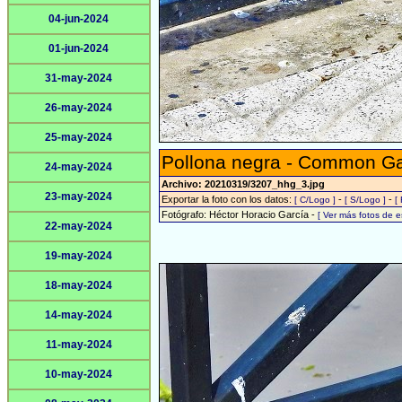
04-jun-2024
01-jun-2024
31-may-2024
26-may-2024
25-may-2024
Pollona negra - Common Gal
24-may-2024
Archivo: 20210319/3207_hhg_3.jpg
23-may-2024
Exportar la foto con los datos:
-
-
[ C/Logo ]
[ S/Logo ]
[
Fotógrafo: Héctor Horacio García -
[ Ver más fotos de 
22-may-2024
19-may-2024
18-may-2024
14-may-2024
11-may-2024
10-may-2024