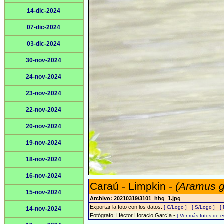
14-dic-2024
07-dic-2024
03-dic-2024
30-nov-2024
24-nov-2024
23-nov-2024
22-nov-2024
20-nov-2024
19-nov-2024
18-nov-2024
16-nov-2024
Caraú - Limpkin -
(Aramus 
15-nov-2024
Archivo: 20210319/3101_hhg_1.jpg
Exportar la foto con los datos:
-
-
[ C/Logo ]
[ S/Logo ]
[
14-nov-2024
Fotógrafo: Héctor Horacio García -
[ Ver más fotos de 