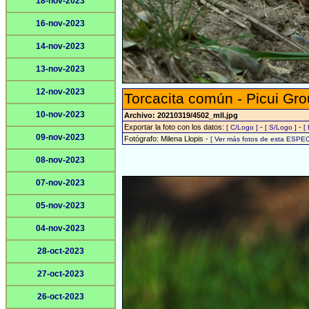
18-nov-2023
16-nov-2023
14-nov-2023
13-nov-2023
12-nov-2023
Torcacita común - Picui Gr
10-nov-2023
Archivo: 20210319/4502_mll.jpg
Exportar la foto con los datos:
-
-
[ C/Logo ]
[ S/Logo ]
[
09-nov-2023
Fotógrafo: Milena Llopis -
[ Ver más fotos de esta ESPEC
08-nov-2023
07-nov-2023
05-nov-2023
04-nov-2023
28-oct-2023
27-oct-2023
26-oct-2023