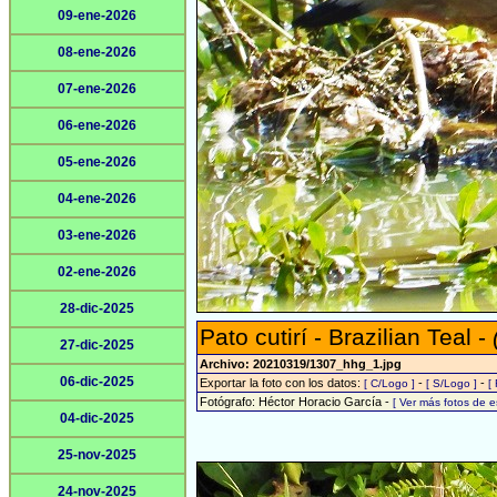
09-ene-2026
08-ene-2026
07-ene-2026
06-ene-2026
05-ene-2026
04-ene-2026
03-ene-2026
02-ene-2026
28-dic-2025
Pato cutirí - Brazilian Teal -
27-dic-2025
Archivo: 20210319/1307_hhg_1.jpg
06-dic-2025
Exportar la foto con los datos:
-
-
[ C/Logo ]
[ S/Logo ]
[
Fotógrafo: Héctor Horacio García -
[ Ver más fotos de 
04-dic-2025
25-nov-2025
24-nov-2025