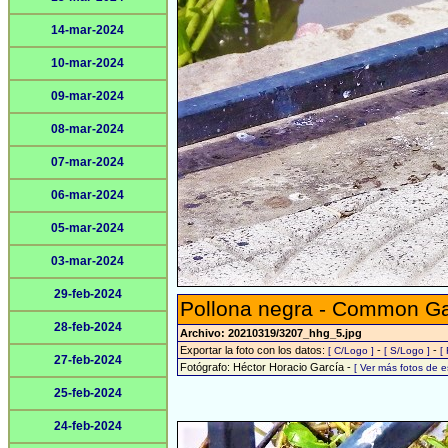
14-mar-2024
10-mar-2024
09-mar-2024
08-mar-2024
07-mar-2024
06-mar-2024
05-mar-2024
03-mar-2024
29-feb-2024
Pollona negra - Common Gal
28-feb-2024
Archivo: 20210319/3207_hhg_5.jpg
Exportar la foto con los datos:
-
-
[ C/Logo ]
[ S/Logo ]
[
27-feb-2024
Fotógrafo: Héctor Horacio García -
[ Ver más fotos de 
25-feb-2024
24-feb-2024