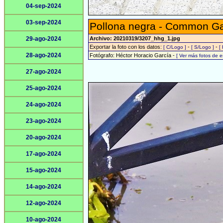
04-sep-2024
03-sep-2024
Pollona negra - Common Gal
29-ago-2024
Archivo: 20210319/3207_hhg_1.jpg
Exportar la foto con los datos:
-
-
[ C/Logo ]
[ S/Logo ]
[
28-ago-2024
Fotógrafo: Héctor Horacio García -
[ Ver más fotos de 
27-ago-2024
25-ago-2024
24-ago-2024
23-ago-2024
20-ago-2024
17-ago-2024
15-ago-2024
14-ago-2024
12-ago-2024
10-ago-2024