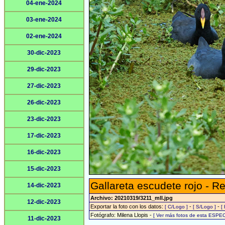
04-ene-2024
03-ene-2024
02-ene-2024
30-dic-2023
29-dic-2023
27-dic-2023
26-dic-2023
23-dic-2023
17-dic-2023
16-dic-2023
15-dic-2023
Gallareta escudete rojo - R
14-dic-2023
Archivo: 20210319/3211_mll.jpg
12-dic-2023
Exportar la foto con los datos:
-
-
[ C/Logo ]
[ S/Logo ]
[
Fotógrafo: Milena Llopis -
[ Ver más fotos de esta ESPEC
11-dic-2023