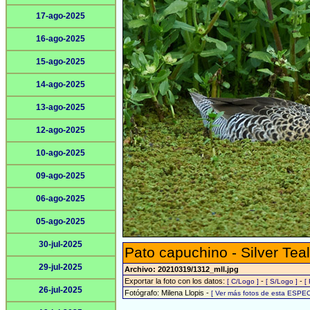
17-ago-2025
16-ago-2025
15-ago-2025
14-ago-2025
13-ago-2025
12-ago-2025
10-ago-2025
09-ago-2025
06-ago-2025
05-ago-2025
30-jul-2025
Pato capuchino - Silver Teal
29-jul-2025
Archivo: 20210319/1312_mll.jpg
Exportar la foto con los datos:
-
-
[ C/Logo ]
[ S/Logo ]
[
26-jul-2025
Fotógrafo: Milena Llopis -
[ Ver más fotos de esta ESPEC