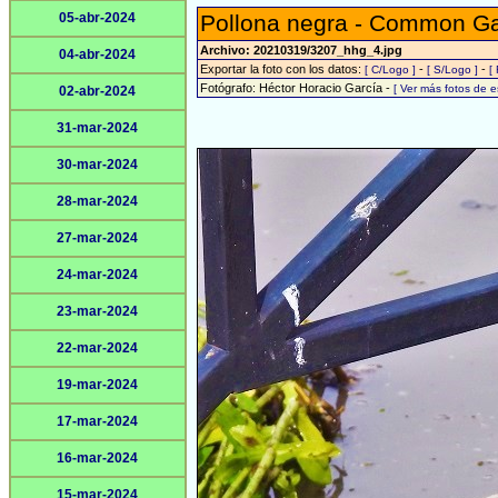
05-abr-2024
Pollona negra - Common Gal
Archivo: 20210319/3207_hhg_4.jpg
04-abr-2024
Exportar la foto con los datos:
-
-
[ C/Logo ]
[ S/Logo ]
[
Fotógrafo: Héctor Horacio García -
[ Ver más fotos de 
02-abr-2024
31-mar-2024
30-mar-2024
28-mar-2024
27-mar-2024
24-mar-2024
23-mar-2024
22-mar-2024
19-mar-2024
17-mar-2024
16-mar-2024
15-mar-2024