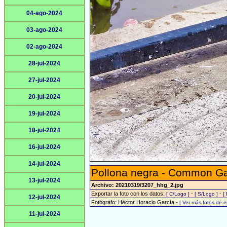
04-ago-2024
03-ago-2024
02-ago-2024
28-jul-2024
27-jul-2024
20-jul-2024
19-jul-2024
18-jul-2024
16-jul-2024
14-jul-2024
Pollona negra - Common Gal
13-jul-2024
Archivo: 20210319/3207_hhg_2.jpg
Exportar la foto con los datos:
-
-
[ C/Logo ]
[ S/Logo ]
[
12-jul-2024
Fotógrafo: Héctor Horacio García -
[ Ver más fotos de 
11-jul-2024