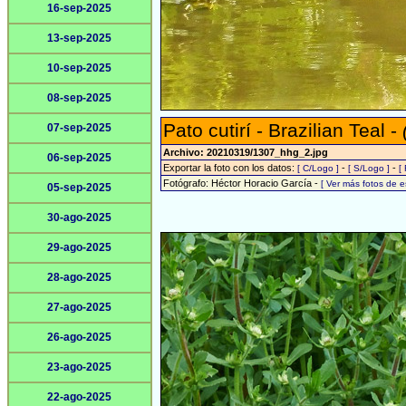
16-sep-2025
13-sep-2025
10-sep-2025
08-sep-2025
Pato cutirí - Brazilian Teal -
07-sep-2025
Archivo: 20210319/1307_hhg_2.jpg
06-sep-2025
Exportar la foto con los datos:
-
-
[ C/Logo ]
[ S/Logo ]
[
Fotógrafo: Héctor Horacio García -
[ Ver más fotos de 
05-sep-2025
30-ago-2025
29-ago-2025
28-ago-2025
27-ago-2025
26-ago-2025
23-ago-2025
22-ago-2025