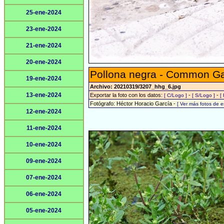
25-ene-2024
23-ene-2024
21-ene-2024
20-ene-2024
Pollona negra - Common Gal
19-ene-2024
Archivo: 20210319/3207_hhg_6.jpg
13-ene-2024
Exportar la foto con los datos:
-
-
[ C/Logo ]
[ S/Logo ]
[
Fotógrafo: Héctor Horacio García -
[ Ver más fotos de 
12-ene-2024
11-ene-2024
10-ene-2024
09-ene-2024
07-ene-2024
06-ene-2024
05-ene-2024