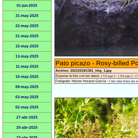
01-jun-2025
31-may-2025
22-may-2025
21-may-2025
15-may-2025
13-may-2025
Pato picazo - Rosy-billed P
11-may-2025
Archivo: 20210319/1351_hhg_1.jpg
Exportar la foto con los datos:
-
-
[ C/Logo ]
[ S/Logo ]
[
10-may-2025
Fotógrafo: Héctor Horacio García -
[ Ver más fotos de 
09-may-2025
03-may-2025
02-may-2025
27-abr-2025
25-abr-2025
23-abr-2025