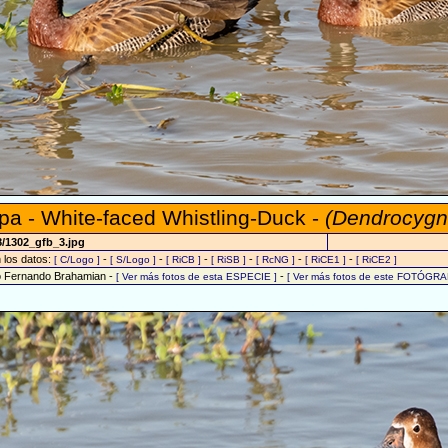
mpa - White-faced Whistling-Duck -
(Dendrocygn
8/1302_gfb_3.jpg
n los datos:
-
-
-
-
-
-
[ C/Logo ]
[ S/Logo ]
[ RiCB ]
[ RiSB ]
[ RcNG ]
[ RiCE1 ]
[ RiCE2 ]
o Fernando Brahamian -
-
[ Ver más fotos de esta ESPECIE ]
[ Ver más fotos de este FOTÓGRA