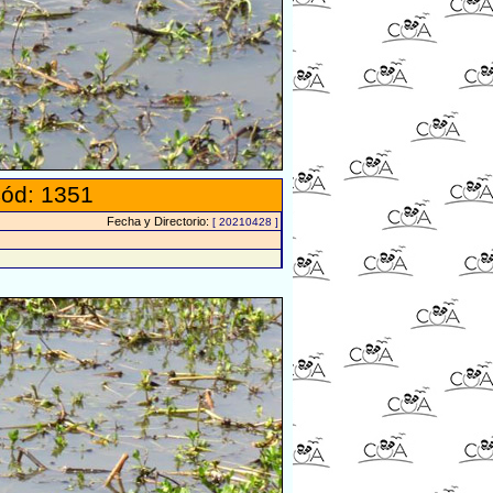
ód: 1351
Fecha y Directorio:
[ 20210428 ]