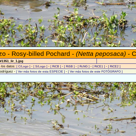
zo - Rosy-billed Pochard -
(Netta peposaca)
- C
/1351_lir_1.jpg
n los datos:
-
-
-
-
-
-
[ C/Logo ]
[ S/Logo ]
[ RiCB ]
[ RiSB ]
[ RcNG ]
[ RiCE1 ]
[ RiCE2 ]
Rodríguez -
-
[ Ver más fotos de esta ESPECIE ]
[ Ver más fotos de este FOTÓGRAFO ]