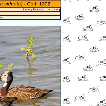
a viduata)
- Cód: 1302
Fecha y Directorio:
[ 20210428 ]
FO ]