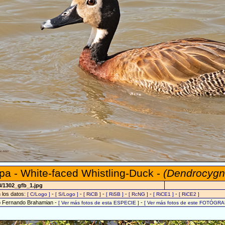
mpa - White-faced Whistling-Duck -
(Dendrocygn
8/1302_gfb_1.jpg
n los datos:
-
-
-
-
-
-
[ C/Logo ]
[ S/Logo ]
[ RiCB ]
[ RiSB ]
[ RcNG ]
[ RiCE1 ]
[ RiCE2 ]
o Fernando Brahamian -
-
[ Ver más fotos de esta ESPECIE ]
[ Ver más fotos de este FOTÓGRA