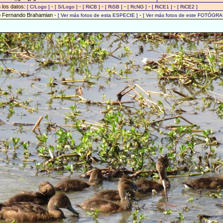
n los datos:
-
-
-
-
-
-
[ C/Logo ]
[ S/Logo ]
[ RiCB ]
[ RiSB ]
[ RcNG ]
[ RiCE1 ]
[ RiCE2 ]
o Fernando Brahamian -
-
[ Ver más fotos de esta ESPECIE ]
[ Ver más fotos de este FOTÓGRA