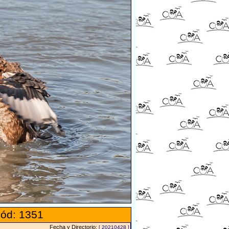
ód: 1351
Fecha y Directorio:
[ 20210428 ]