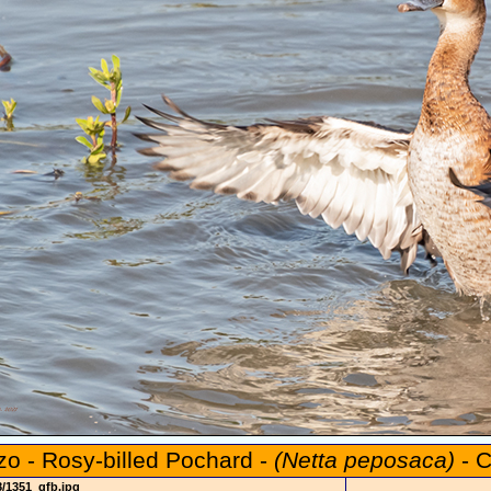
zo - Rosy-billed Pochard -
(Netta peposaca)
- C
8/1351_gfb.jpg