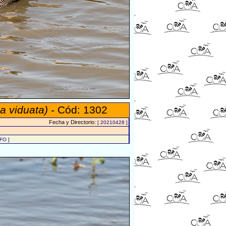
a viduata)
- Cód: 1302
Fecha y Directorio:
[ 20210428 ]
FO ]