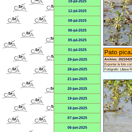
19-jul-2025
12-jul-2025
09-jul-2025
06-jul-2025
05-jul-2025
01-jul-2025
Pato pica
29-jun-2025
Archivo: 20210428
Exportar la foto co
28-jun-2025
Fotógrafo: Liliana 
21-jun-2025
20-jun-2025
19-jun-2025
18-jun-2025
07-jun-2025
06-jun-2025