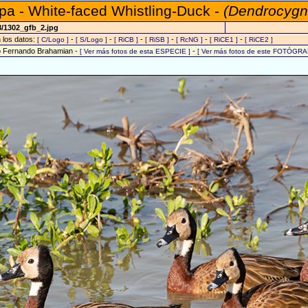
mpa - White-faced Whistling-Duck -
(Dendrocygn
8/1302_gfb_2.jpg
n los datos:
-
-
-
-
-
-
[ C/Logo ]
[ S/Logo ]
[ RiCB ]
[ RiSB ]
[ RcNG ]
[ RiCE1 ]
[ RiCE2 ]
o Fernando Brahamian -
-
[ Ver más fotos de esta ESPECIE ]
[ Ver más fotos de este FOTÓGRA