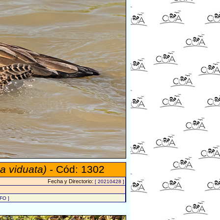
a viduata)
- Cód: 1302
Fecha y Directorio:
[ 20210428 ]
FO ]