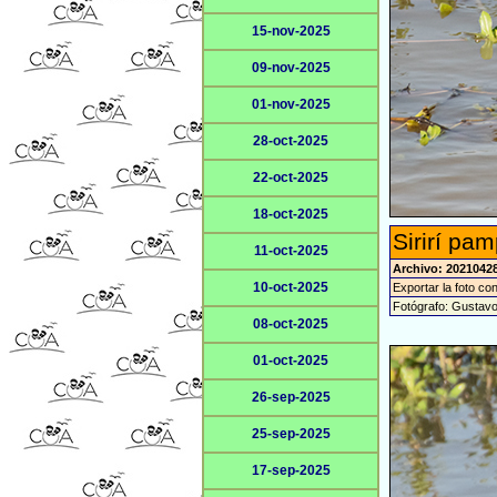
15-nov-2025
09-nov-2025
01-nov-2025
28-oct-2025
22-oct-2025
18-oct-2025
Sirirí pa
11-oct-2025
Archivo: 2021042
10-oct-2025
Exportar la foto co
Fotógrafo: Gustav
08-oct-2025
01-oct-2025
26-sep-2025
25-sep-2025
17-sep-2025