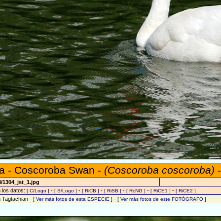
a - Coscoroba Swan -
(Coscoroba coscoroba)
-
/1304_jst_1.jpg
n los datos:
-
-
-
-
-
-
[ C/Logo ]
[ S/Logo ]
[ RiCB ]
[ RiSB ]
[ RcNG ]
[ RiCE1 ]
[ RiCE2 ]
n Tagtachian -
-
[ Ver más fotos de esta ESPECIE ]
[ Ver más fotos de este FOTÓGRAFO ]