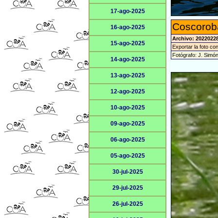
17-ago-2025
Coscorob
16-ago-2025
Archivo: 20220228
15-ago-2025
Exportar la foto co
Fotógrafo: J. Simó
14-ago-2025
13-ago-2025
12-ago-2025
10-ago-2025
09-ago-2025
06-ago-2025
05-ago-2025
30-jul-2025
29-jul-2025
26-jul-2025