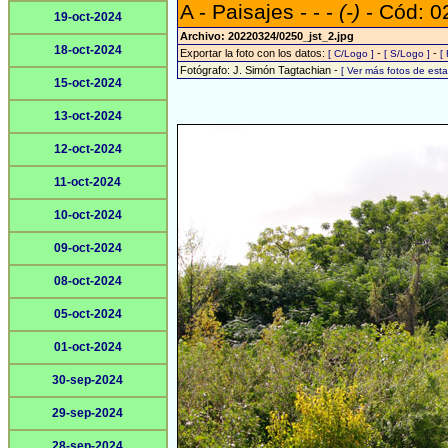
A - Paisajes - - -
(-)
- Cód: 0
19-oct-2024
Archivo: 20220324/0250_jst_2.jpg
18-oct-2024
Exportar la foto con los datos:
-
-
[ C/Logo ]
[ S/Logo ]
[
Fotógrafo: J. Simón Tagtachian -
[ Ver más fotos de es
15-oct-2024
13-oct-2024
12-oct-2024
11-oct-2024
10-oct-2024
09-oct-2024
08-oct-2024
05-oct-2024
01-oct-2024
30-sep-2024
29-sep-2024
28-sep-2024