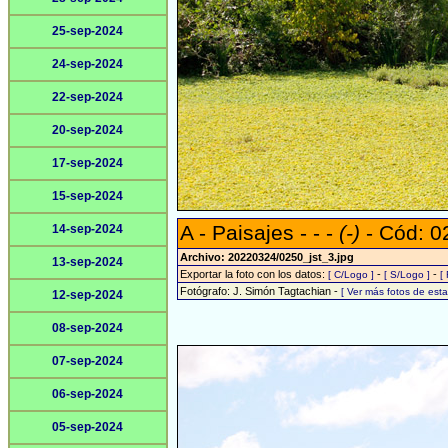
25-sep-2024
24-sep-2024
22-sep-2024
20-sep-2024
17-sep-2024
15-sep-2024
A - Paisajes - - -
(-)
- Cód: 0
14-sep-2024
Archivo: 20220324/0250_jst_3.jpg
13-sep-2024
Exportar la foto con los datos:
-
-
[ C/Logo ]
[ S/Logo ]
[
Fotógrafo: J. Simón Tagtachian -
[ Ver más fotos de es
12-sep-2024
08-sep-2024
07-sep-2024
06-sep-2024
05-sep-2024