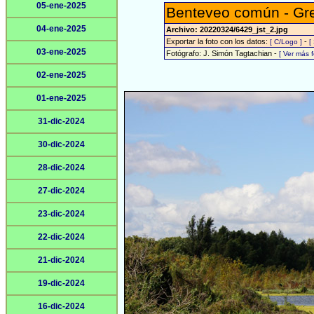
05-ene-2025
Benteveo común - Gre
04-ene-2025
Archivo: 20220324/6429_jst_2.jpg
Exportar la foto con los datos:
-
[ C/Logo ]
[
03-ene-2025
Fotógrafo: J. Simón Tagtachian -
[ Ver más 
02-ene-2025
01-ene-2025
31-dic-2024
30-dic-2024
28-dic-2024
27-dic-2024
23-dic-2024
22-dic-2024
21-dic-2024
19-dic-2024
16-dic-2024