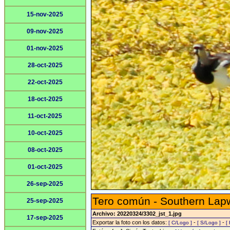
15-nov-2025
09-nov-2025
01-nov-2025
28-oct-2025
22-oct-2025
18-oct-2025
11-oct-2025
10-oct-2025
08-oct-2025
01-oct-2025
26-sep-2025
Tero común - Southern Lap
25-sep-2025
Archivo: 20220324/3302_jst_1.jpg
17-sep-2025
Exportar la foto con los datos:
-
-
[ C/Logo ]
[ S/Logo ]
[