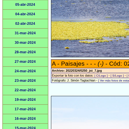
05-abr-2024
04-abr-2024
02-abr-2024
31-mar-2024
30-mar-2024
28-mar-2024
27-mar-2024
A - Paisajes - - -
(-)
- Cód: 0
Archivo: 20220324/0250_jst_7.jpg
24-mar-2024
Exportar la foto con los datos:
-
-
[ C/Logo ]
[ S/Logo ]
[
23-mar-2024
Fotógrafo: J. Simón Tagtachian -
[ Ver más fotos de es
22-mar-2024
19-mar-2024
17-mar-2024
16-mar-2024
15-mar-2024