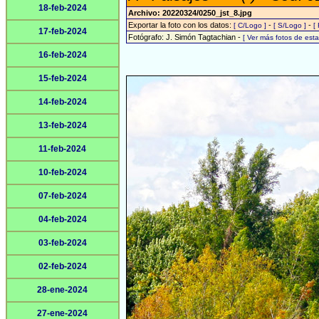
18-feb-2024
Archivo: 20220324/0250_jst_8.jpg
Exportar la foto con los datos:
-
-
[ C/Logo ]
[ S/Logo ]
[
17-feb-2024
Fotógrafo: J. Simón Tagtachian -
[ Ver más fotos de es
16-feb-2024
15-feb-2024
14-feb-2024
13-feb-2024
11-feb-2024
10-feb-2024
07-feb-2024
04-feb-2024
03-feb-2024
02-feb-2024
28-ene-2024
27-ene-2024