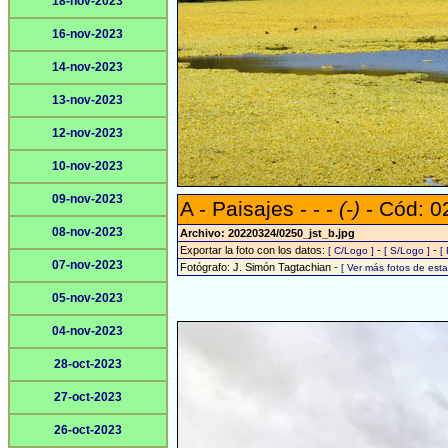
18-nov-2023
16-nov-2023
14-nov-2023
13-nov-2023
12-nov-2023
10-nov-2023
09-nov-2023
A - Paisajes - - -
(-)
- Cód: 0
08-nov-2023
Archivo: 20220324/0250_jst_b.jpg
Exportar la foto con los datos:
-
-
[ C/Logo ]
[ S/Logo ]
[
07-nov-2023
Fotógrafo: J. Simón Tagtachian -
[ Ver más fotos de es
05-nov-2023
04-nov-2023
28-oct-2023
27-oct-2023
26-oct-2023