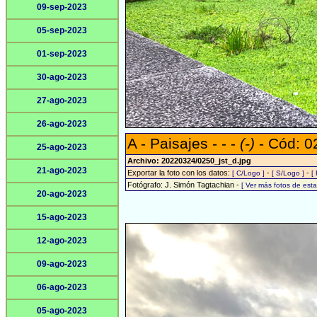
09-sep-2023
05-sep-2023
01-sep-2023
30-ago-2023
27-ago-2023
26-ago-2023
A - Paisajes - - -
(-)
- Cód: 0
25-ago-2023
Archivo: 20220324/0250_jst_d.jpg
21-ago-2023
Exportar la foto con los datos:
-
-
[ C/Logo ]
[ S/Logo ]
[
Fotógrafo: J. Simón Tagtachian -
[ Ver más fotos de es
20-ago-2023
15-ago-2023
12-ago-2023
09-ago-2023
06-ago-2023
05-ago-2023