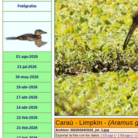
Fotógrafos
01-ago-2026
21-jul-2026
30-may-2026
19-abr-2026
17-abr-2026
14-abr-2026
22-feb-2026
Caraú - Limpkin -
(Aramus 
21-feb-2026
Archivo: 20220324/3101_jst_1.jpg
Exportar la foto con los datos:
-
-
[ C/Logo ]
[ S/Logo ]
[