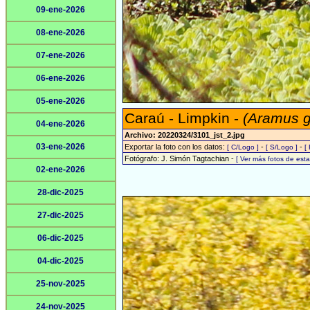
09-ene-2026
08-ene-2026
07-ene-2026
06-ene-2026
05-ene-2026
Caraú - Limpkin -
(Aramus 
04-ene-2026
Archivo: 20220324/3101_jst_2.jpg
03-ene-2026
Exportar la foto con los datos:
-
-
[ C/Logo ]
[ S/Logo ]
[
Fotógrafo: J. Simón Tagtachian -
[ Ver más fotos de es
02-ene-2026
28-dic-2025
27-dic-2025
06-dic-2025
04-dic-2025
25-nov-2025
24-nov-2025