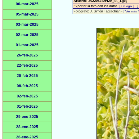
Archivo: 20220324/6429_jst_1.jpg
06-mar-2025
Exportar la foto con los datos:
-
[ C/Logo ]
[
Fotógrafo: J. Simón Tagtachian -
[ Ver más 
05-mar-2025
03-mar-2025
02-mar-2025
01-mar-2025
26-feb-2025
22-feb-2025
20-feb-2025
08-feb-2025
02-feb-2025
01-feb-2025
29-ene-2025
28-ene-2025
26-ene-2025