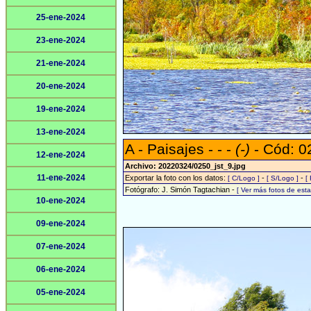
25-ene-2024
23-ene-2024
21-ene-2024
20-ene-2024
19-ene-2024
13-ene-2024
A - Paisajes - - -
(-)
- Cód: 0
12-ene-2024
Archivo: 20220324/0250_jst_9.jpg
11-ene-2024
Exportar la foto con los datos:
-
-
[ C/Logo ]
[ S/Logo ]
[
Fotógrafo: J. Simón Tagtachian -
[ Ver más fotos de es
10-ene-2024
09-ene-2024
07-ene-2024
06-ene-2024
05-ene-2024