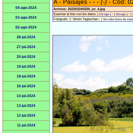
A - Paisajes - - -
(-)
- Cód: 0
04-ago-2024
Archivo: 20220324/0250_jst_4.jpg
Exportar la foto con los datos:
-
-
[ C/Logo ]
[ S/Logo ]
[
03-ago-2024
Fotógrafo: J. Simón Tagtachian -
[ Ver más fotos de es
02-ago-2024
28-jul-2024
27-jul-2024
20-jul-2024
19-jul-2024
18-jul-2024
16-jul-2024
14-jul-2024
13-jul-2024
12-jul-2024
11-jul-2024