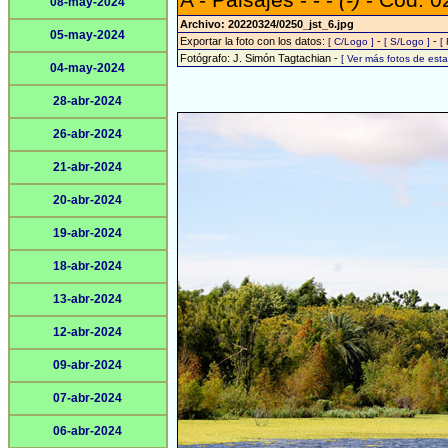
A - Paisajes - - -
(-)
- Cód: 0
08-may-2024
Archivo: 20220324/0250_jst_6.jpg
05-may-2024
Exportar la foto con los datos:
-
-
[ C/Logo ]
[ S/Logo ]
[
Fotógrafo: J. Simón Tagtachian -
[ Ver más fotos de es
04-may-2024
28-abr-2024
26-abr-2024
21-abr-2024
20-abr-2024
19-abr-2024
18-abr-2024
13-abr-2024
12-abr-2024
09-abr-2024
07-abr-2024
06-abr-2024