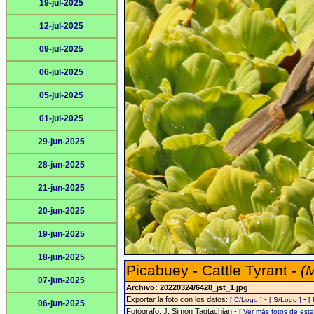
19-jul-2025
12-jul-2025
09-jul-2025
06-jul-2025
05-jul-2025
01-jul-2025
29-jun-2025
28-jun-2025
21-jun-2025
20-jun-2025
19-jun-2025
18-jun-2025
Picabuey - Cattle Tyrant -
(
07-jun-2025
Archivo: 20220324/6428_jst_1.jpg
Exportar la foto con los datos:
-
-
[ C/Logo ]
[ S/Logo ]
[
06-jun-2025
Fotógrafo: J. Simón Tagtachian -
[ Ver más fotos de es