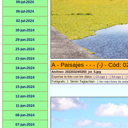
09-jul-2024
06-jul-2024
02-jul-2024
30-jun-2024
29-jun-2024
25-jun-2024
23-jun-2024
A - Paisajes - - -
(-)
- Cód: 0
18-jun-2024
Archivo: 20220324/0250_jst_5.jpg
Exportar la foto con los datos:
-
-
[ C/Logo ]
[ S/Logo ]
[
16-jun-2024
Fotógrafo: J. Simón Tagtachian -
[ Ver más fotos de es
15-jun-2024
12-jun-2024
11-jun-2024
08-jun-2024
07-jun-2024