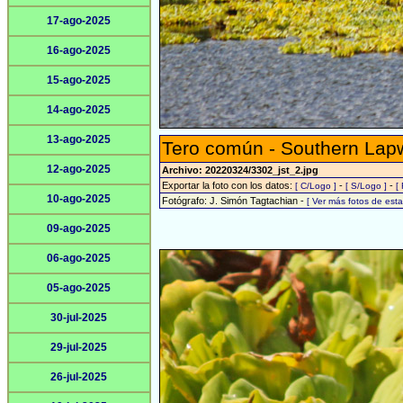
17-ago-2025
16-ago-2025
15-ago-2025
14-ago-2025
13-ago-2025
Tero común - Southern Lap
12-ago-2025
Archivo: 20220324/3302_jst_2.jpg
Exportar la foto con los datos:
-
-
[ C/Logo ]
[ S/Logo ]
[
10-ago-2025
Fotógrafo: J. Simón Tagtachian -
[ Ver más fotos de es
09-ago-2025
06-ago-2025
05-ago-2025
30-jul-2025
29-jul-2025
26-jul-2025