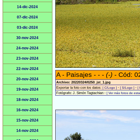
14-dic-2024
07-dic-2024
03-dic-2024
30-nov-2024
24-nov-2024
23-nov-2024
22-nov-2024
A - Paisajes - - -
(-)
- Cód: 0
20-nov-2024
Archivo: 20220324/0250_jst_1.jpg
Exportar la foto con los datos:
-
-
[ C/Logo ]
[ S/Logo ]
[
19-nov-2024
Fotógrafo: J. Simón Tagtachian -
[ Ver más fotos de es
18-nov-2024
16-nov-2024
15-nov-2024
14-nov-2024