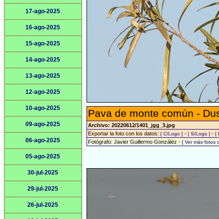
17-ago-2025
16-ago-2025
15-ago-2025
14-ago-2025
13-ago-2025
12-ago-2025
10-ago-2025
Pava de monte común - Du
09-ago-2025
Archivo: 20220612/1401_jgg_3.jpg
Exportar la foto con los datos:
-
-
[ C/Logo ]
[ S/Logo ]
[
06-ago-2025
Fotógrafo: Javier Guillermo González -
[ Ver más fotos
05-ago-2025
30-jul-2025
29-jul-2025
26-jul-2025