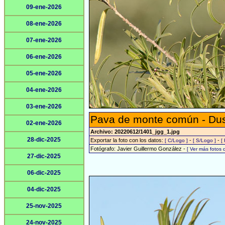
09-ene-2026
08-ene-2026
07-ene-2026
06-ene-2026
05-ene-2026
04-ene-2026
03-ene-2026
Pava de monte común - Du
02-ene-2026
Archivo: 20220612/1401_jgg_1.jpg
28-dic-2025
Exportar la foto con los datos:
-
-
[ C/Logo ]
[ S/Logo ]
[
Fotógrafo: Javier Guillermo González -
[ Ver más fotos
27-dic-2025
06-dic-2025
04-dic-2025
25-nov-2025
24-nov-2025