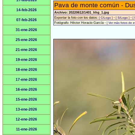
17-feb-2026
Pava de monte común - Du
14-feb-2026
Archivo: 20220612/1401_hhg_1.jpg
Exportar la foto con los datos:
-
-
[ C/Logo ]
[ S/Logo ]
[
07-feb-2026
Fotógrafo: Héctor Horacio García -
[ Ver más fotos de 
31-ene-2026
25-ene-2026
21-ene-2026
19-ene-2026
18-ene-2026
17-ene-2026
16-ene-2026
15-ene-2026
13-ene-2026
12-ene-2026
11-ene-2026