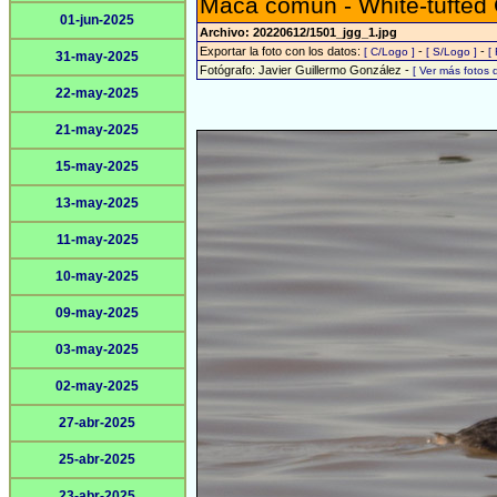
Macá común - White-tufted
01-jun-2025
Archivo: 20220612/1501_jgg_1.jpg
Exportar la foto con los datos:
-
-
[ C/Logo ]
[ S/Logo ]
[
31-may-2025
Fotógrafo: Javier Guillermo González -
[ Ver más fotos
22-may-2025
21-may-2025
15-may-2025
13-may-2025
11-may-2025
10-may-2025
09-may-2025
03-may-2025
02-may-2025
27-abr-2025
25-abr-2025
23-abr-2025