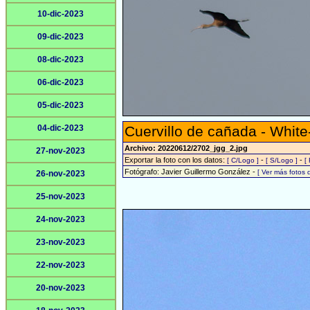
10-dic-2023
09-dic-2023
08-dic-2023
06-dic-2023
05-dic-2023
04-dic-2023
Cuervillo de cañada - White
Archivo: 20220612/2702_jgg_2.jpg
27-nov-2023
Exportar la foto con los datos:
-
-
[ C/Logo ]
[ S/Logo ]
[
Fotógrafo: Javier Guillermo González -
[ Ver más fotos
26-nov-2023
25-nov-2023
24-nov-2023
23-nov-2023
22-nov-2023
20-nov-2023