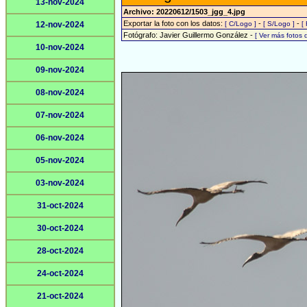
13-nov-2024
Archivo: 20220612/1503_jgg_4.jpg
Exportar la foto con los datos:
-
-
12-nov-2024
[ C/Logo ]
[ S/Logo ]
[
Fotógrafo: Javier Guillermo González -
[ Ver más fotos
10-nov-2024
09-nov-2024
08-nov-2024
07-nov-2024
06-nov-2024
05-nov-2024
03-nov-2024
31-oct-2024
30-oct-2024
28-oct-2024
24-oct-2024
21-oct-2024