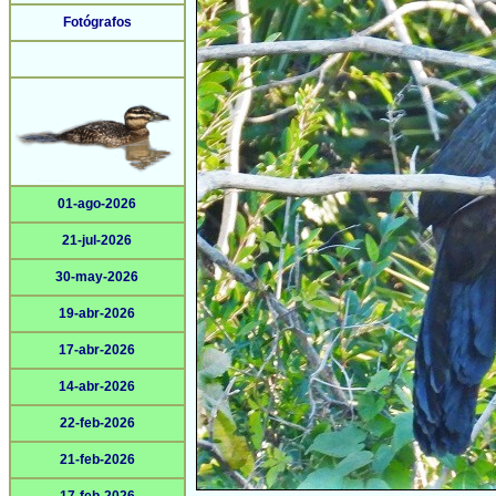
Fotógrafos
01-ago-2026
21-jul-2026
30-may-2026
19-abr-2026
17-abr-2026
14-abr-2026
22-feb-2026
21-feb-2026