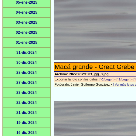
05-ene-2025
04-ene-2025
03-ene-2025
02-ene-2025
01-ene-2025
31-dic-2024
30-dic-2024
Macá grande - Great Grebe
28-dic-2024
Archivo: 20220612/1503_jgg_3.jpg
Exportar la foto con los datos:
-
-
[ C/Logo ]
[ S/Logo ]
[
27-dic-2024
Fotógrafo: Javier Guillermo González -
[ Ver más fotos
23-dic-2024
22-dic-2024
21-dic-2024
19-dic-2024
16-dic-2024