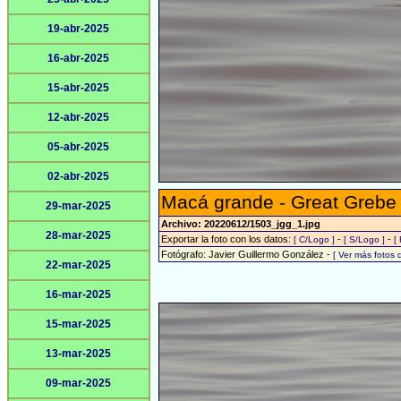
19-abr-2025
16-abr-2025
15-abr-2025
12-abr-2025
05-abr-2025
02-abr-2025
Macá grande - Great Grebe
29-mar-2025
Archivo: 20220612/1503_jgg_1.jpg
28-mar-2025
Exportar la foto con los datos:
-
-
[ C/Logo ]
[ S/Logo ]
[
Fotógrafo: Javier Guillermo González -
[ Ver más fotos
22-mar-2025
16-mar-2025
15-mar-2025
13-mar-2025
09-mar-2025