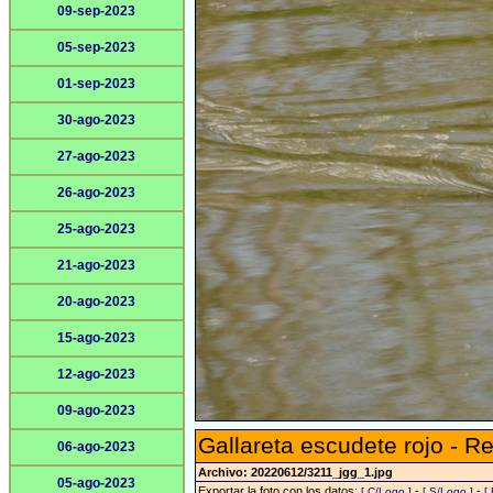
09-sep-2023
05-sep-2023
01-sep-2023
30-ago-2023
27-ago-2023
26-ago-2023
25-ago-2023
21-ago-2023
20-ago-2023
15-ago-2023
12-ago-2023
09-ago-2023
Gallareta escudete rojo - R
06-ago-2023
Archivo: 20220612/3211_jgg_1.jpg
05-ago-2023
Exportar la foto con los datos:
-
-
[ C/Logo ]
[ S/Logo ]
[