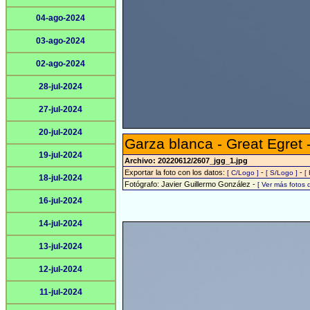
04-ago-2024
03-ago-2024
02-ago-2024
28-jul-2024
27-jul-2024
20-jul-2024
Garza blanca - Great Egret 
19-jul-2024
Archivo: 20220612/2607_jgg_1.jpg
Exportar la foto con los datos:
-
-
[ C/Logo ]
[ S/Logo ]
[
18-jul-2024
Fotógrafo: Javier Guillermo González -
[ Ver más fotos
16-jul-2024
14-jul-2024
13-jul-2024
12-jul-2024
11-jul-2024