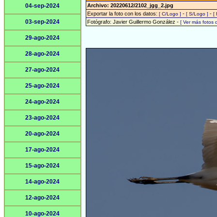
04-sep-2024
Archivo: 20220612/2102_jgg_2.jpg
Exportar la foto con los datos:
-
-
[ C/Logo ]
[ S/Logo ]
[
03-sep-2024
Fotógrafo: Javier Guillermo González -
[ Ver más fotos
29-ago-2024
28-ago-2024
27-ago-2024
25-ago-2024
24-ago-2024
23-ago-2024
20-ago-2024
17-ago-2024
15-ago-2024
14-ago-2024
12-ago-2024
10-ago-2024