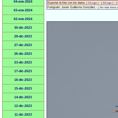
04-ene-2024
Exportar la foto con los datos:
-
-
[ C/Logo ]
[ S/Logo ]
[
Fotógrafo: Javier Guillermo González -
[ Ver más fotos
03-ene-2024
02-ene-2024
30-dic-2023
29-dic-2023
27-dic-2023
26-dic-2023
23-dic-2023
17-dic-2023
16-dic-2023
15-dic-2023
14-dic-2023
12-dic-2023
11-dic-2023