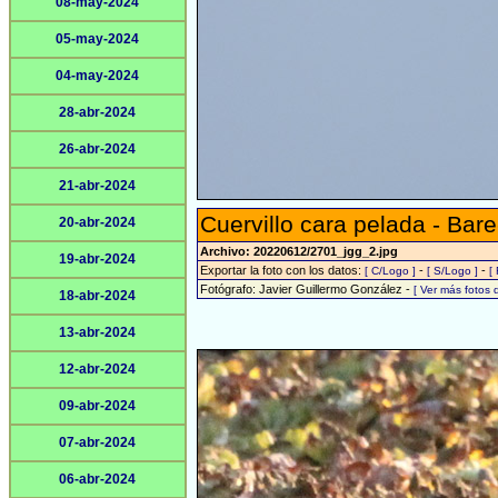
08-may-2024
05-may-2024
04-may-2024
28-abr-2024
26-abr-2024
21-abr-2024
Cuervillo cara pelada - Bare
20-abr-2024
Archivo: 20220612/2701_jgg_2.jpg
19-abr-2024
Exportar la foto con los datos:
-
-
[ C/Logo ]
[ S/Logo ]
[
Fotógrafo: Javier Guillermo González -
[ Ver más fotos
18-abr-2024
13-abr-2024
12-abr-2024
09-abr-2024
07-abr-2024
06-abr-2024