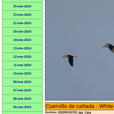
25-ene-2024
23-ene-2024
21-ene-2024
20-ene-2024
19-ene-2024
13-ene-2024
12-ene-2024
11-ene-2024
10-ene-2024
09-ene-2024
07-ene-2024
06-ene-2024
Cuervillo de cañada - White
05-ene-2024
Archivo: 20220612/2702_jgg_1.jpg