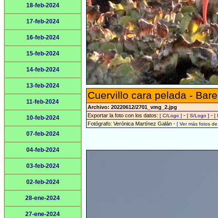
18-feb-2024
17-feb-2024
16-feb-2024
15-feb-2024
14-feb-2024
13-feb-2024
Cuervillo cara pelada - Bare
11-feb-2024
Archivo: 20220612/2701_vmg_2.jpg
Exportar la foto con los datos:
-
-
[ C/Logo ]
[ S/Logo ]
[
10-feb-2024
Fotógrafo: Verónica Martínez Galán -
[ Ver más fotos d
07-feb-2024
04-feb-2024
03-feb-2024
02-feb-2024
28-ene-2024
27-ene-2024