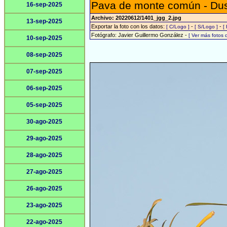
Pava de monte común - Du
16-sep-2025
Archivo: 20220612/1401_jgg_2.jpg
13-sep-2025
Exportar la foto con los datos:
-
-
[ C/Logo ]
[ S/Logo ]
[
Fotógrafo: Javier Guillermo González -
[ Ver más fotos
10-sep-2025
08-sep-2025
07-sep-2025
06-sep-2025
05-sep-2025
30-ago-2025
29-ago-2025
28-ago-2025
27-ago-2025
26-ago-2025
23-ago-2025
22-ago-2025