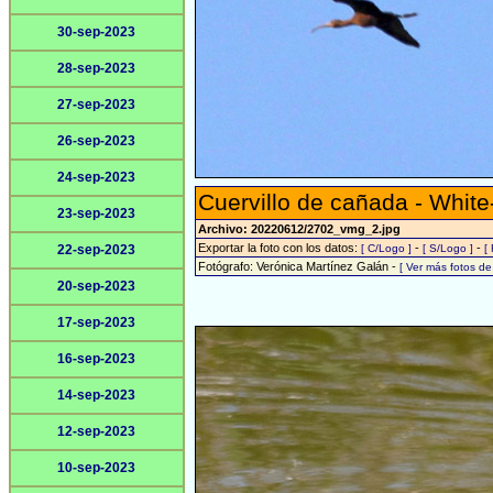
30-sep-2023
28-sep-2023
27-sep-2023
26-sep-2023
24-sep-2023
Cuervillo de cañada - White
23-sep-2023
Archivo: 20220612/2702_vmg_2.jpg
Exportar la foto con los datos:
-
-
22-sep-2023
[ C/Logo ]
[ S/Logo ]
[
Fotógrafo: Verónica Martínez Galán -
[ Ver más fotos d
20-sep-2023
17-sep-2023
16-sep-2023
14-sep-2023
12-sep-2023
10-sep-2023