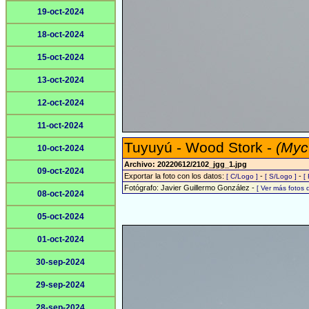
19-oct-2024
18-oct-2024
15-oct-2024
13-oct-2024
12-oct-2024
11-oct-2024
Tuyuyú - Wood Stork -
(Myc
10-oct-2024
Archivo: 20220612/2102_jgg_1.jpg
09-oct-2024
Exportar la foto con los datos:
-
-
[ C/Logo ]
[ S/Logo ]
[
Fotógrafo: Javier Guillermo González -
[ Ver más fotos
08-oct-2024
05-oct-2024
01-oct-2024
30-sep-2024
29-sep-2024
28-sep-2024