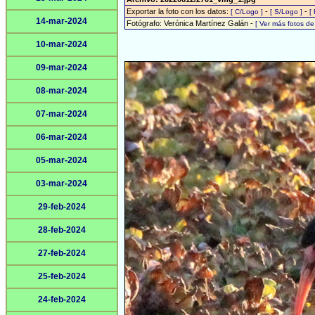
Exportar la foto con los datos:
-
-
[ C/Logo ]
[ S/Logo ]
[
14-mar-2024
Fotógrafo: Verónica Martínez Galán -
[ Ver más fotos d
10-mar-2024
09-mar-2024
08-mar-2024
07-mar-2024
06-mar-2024
05-mar-2024
03-mar-2024
29-feb-2024
28-feb-2024
27-feb-2024
25-feb-2024
24-feb-2024