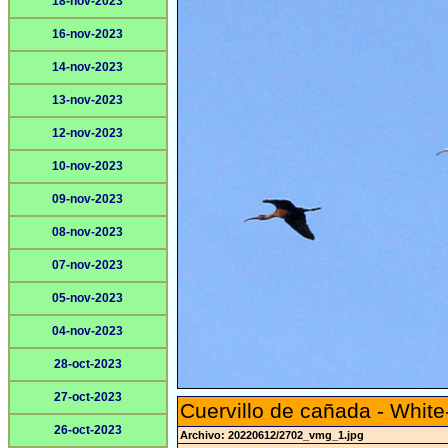
18-nov-2023
16-nov-2023
14-nov-2023
13-nov-2023
12-nov-2023
10-nov-2023
09-nov-2023
08-nov-2023
07-nov-2023
05-nov-2023
04-nov-2023
28-oct-2023
27-oct-2023
Cuervillo de cañada - White
26-oct-2023
Archivo: 20220612/2702_vmg_1.jpg