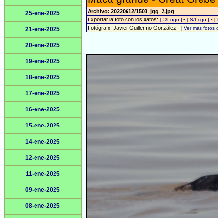
Archivo: 20220612/1503_jgg_2.jpg
25-ene-2025
Exportar la foto con los datos:
-
-
[ C/Logo ]
[ S/Logo ]
[
Fotógrafo: Javier Guillermo González -
[ Ver más fotos
21-ene-2025
20-ene-2025
19-ene-2025
18-ene-2025
17-ene-2025
16-ene-2025
15-ene-2025
14-ene-2025
12-ene-2025
11-ene-2025
09-ene-2025
08-ene-2025