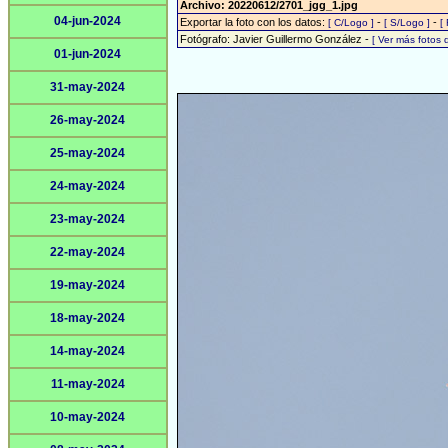
Archivo: 20220612/2701_jgg_1.jpg
04-jun-2024
Exportar la foto con los datos:
-
-
[ C/Logo ]
[ S/Logo ]
[
Fotógrafo: Javier Guillermo González -
[ Ver más fotos
01-jun-2024
31-may-2024
26-may-2024
25-may-2024
24-may-2024
23-may-2024
22-may-2024
19-may-2024
18-may-2024
14-may-2024
11-may-2024
10-may-2024