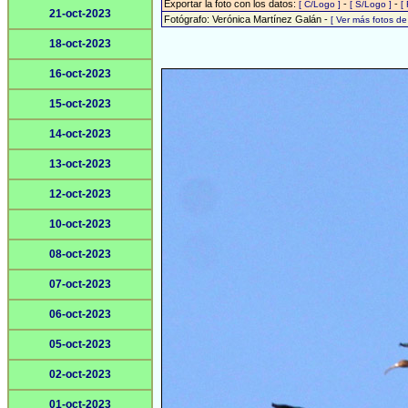
Exportar la foto con los datos:
-
-
[ C/Logo ]
[ S/Logo ]
[
21-oct-2023
Fotógrafo: Verónica Martínez Galán -
[ Ver más fotos d
18-oct-2023
16-oct-2023
15-oct-2023
14-oct-2023
13-oct-2023
12-oct-2023
10-oct-2023
08-oct-2023
07-oct-2023
06-oct-2023
05-oct-2023
02-oct-2023
01-oct-2023