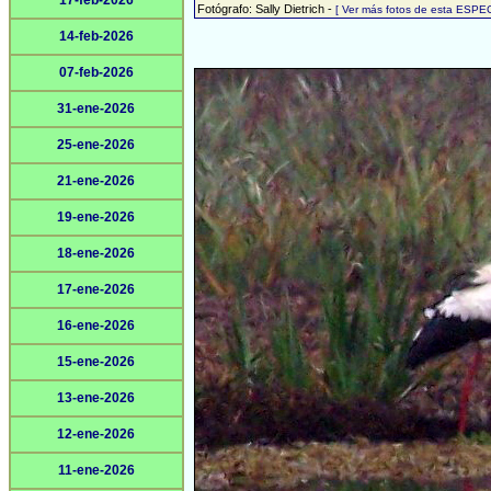
17-feb-2026
Fotógrafo: Sally Dietrich -
[ Ver más fotos de esta ESPEC
14-feb-2026
07-feb-2026
31-ene-2026
25-ene-2026
21-ene-2026
19-ene-2026
18-ene-2026
17-ene-2026
16-ene-2026
15-ene-2026
13-ene-2026
12-ene-2026
11-ene-2026