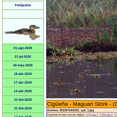
Fotógrafos
01-ago-2026
21-jul-2026
30-may-2026
19-abr-2026
17-abr-2026
14-abr-2026
22-feb-2026
Cigüeña - Maguari Stork -
(
21-feb-2026
Archivo: 20220724/2101_syd_1.jpg
Exportar la foto con los datos:
-
-
[ C/Logo ]
[ S/Logo ]
[