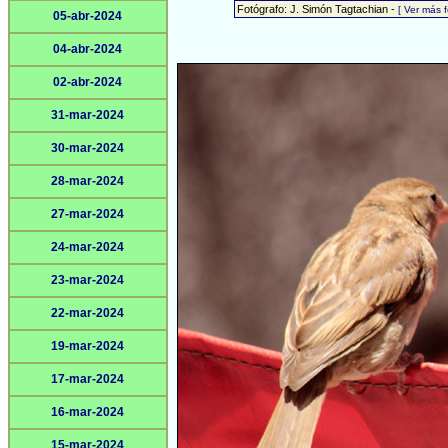
Fotógrafo: J. Simón Tagtachian -
[ Ver más 
05-abr-2024
04-abr-2024
02-abr-2024
31-mar-2024
30-mar-2024
28-mar-2024
27-mar-2024
24-mar-2024
23-mar-2024
22-mar-2024
19-mar-2024
17-mar-2024
16-mar-2024
15-mar-2024