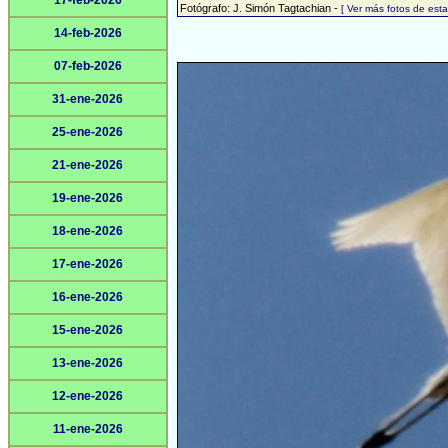
17-feb-2026
Fotógrafo: J. Simón Tagtachian -
[ Ver más fotos de es
14-feb-2026
07-feb-2026
31-ene-2026
25-ene-2026
21-ene-2026
19-ene-2026
18-ene-2026
17-ene-2026
16-ene-2026
15-ene-2026
13-ene-2026
12-ene-2026
11-ene-2026