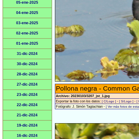
05-ene-2025
04-ene-2025
03-ene-2025
02-ene-2025
01-ene-2025
31-dic-2024
30-dic-2024
28-dic-2024
27-dic-2024
Pollona negra - Common Gal
23-dic-2024
Archivo: 20230103/3207_jst_1.jpg
Exportar la foto con los datos:
-
-
[ C/Logo ]
[ S/Logo ]
[
22-dic-2024
Fotógrafo: J. Simón Tagtachian -
[ Ver más fotos de es
21-dic-2024
19-dic-2024
16-dic-2024