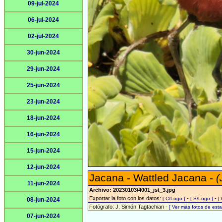
09-jul-2024
06-jul-2024
02-jul-2024
30-jun-2024
29-jun-2024
25-jun-2024
23-jun-2024
18-jun-2024
16-jun-2024
15-jun-2024
12-jun-2024
Jacana - Wattled Jacana -
(
11-jun-2024
Archivo: 20230103/4001_jst_3.jpg
Exportar la foto con los datos:
-
-
[ C/Logo ]
[ S/Logo ]
[
08-jun-2024
Fotógrafo: J. Simón Tagtachian -
[ Ver más fotos de es
07-jun-2024