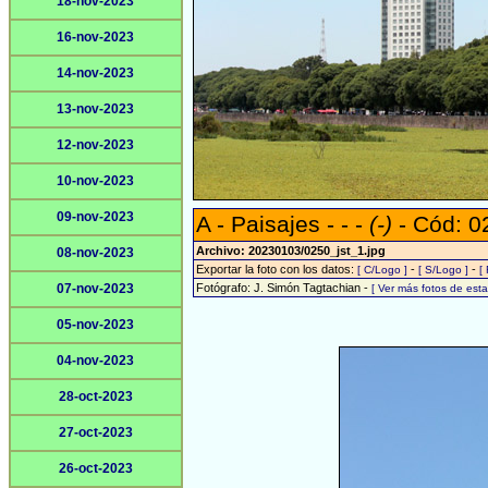
18-nov-2023
16-nov-2023
14-nov-2023
13-nov-2023
12-nov-2023
10-nov-2023
09-nov-2023
A - Paisajes - - -
(-)
- Cód: 0
Archivo: 20230103/0250_jst_1.jpg
08-nov-2023
Exportar la foto con los datos:
-
-
[ C/Logo ]
[ S/Logo ]
[
07-nov-2023
Fotógrafo: J. Simón Tagtachian -
[ Ver más fotos de es
05-nov-2023
04-nov-2023
28-oct-2023
27-oct-2023
26-oct-2023