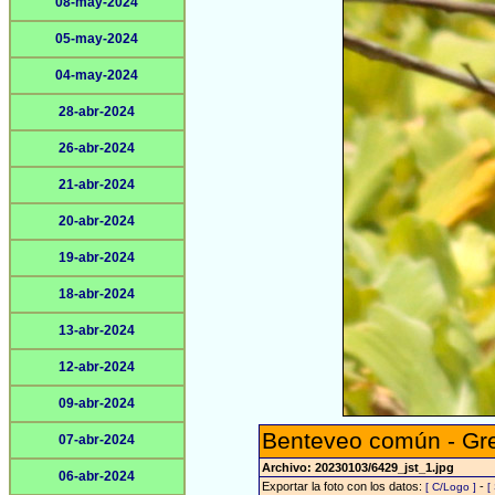
08-may-2024
05-may-2024
04-may-2024
28-abr-2024
26-abr-2024
21-abr-2024
20-abr-2024
19-abr-2024
18-abr-2024
13-abr-2024
12-abr-2024
09-abr-2024
Benteveo común - Gre
07-abr-2024
Archivo: 20230103/6429_jst_1.jpg
06-abr-2024
Exportar la foto con los datos:
-
[ C/Logo ]
[