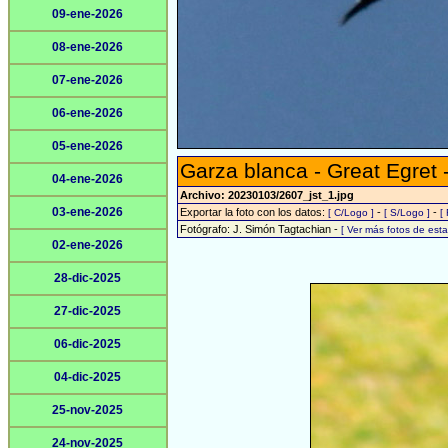
09-ene-2026
08-ene-2026
07-ene-2026
06-ene-2026
05-ene-2026
Garza blanca - Great Egret 
04-ene-2026
Archivo: 20230103/2607_jst_1.jpg
03-ene-2026
Exportar la foto con los datos:
-
-
[ C/Logo ]
[ S/Logo ]
[
Fotógrafo: J. Simón Tagtachian -
[ Ver más fotos de es
02-ene-2026
28-dic-2025
27-dic-2025
06-dic-2025
04-dic-2025
25-nov-2025
24-nov-2025