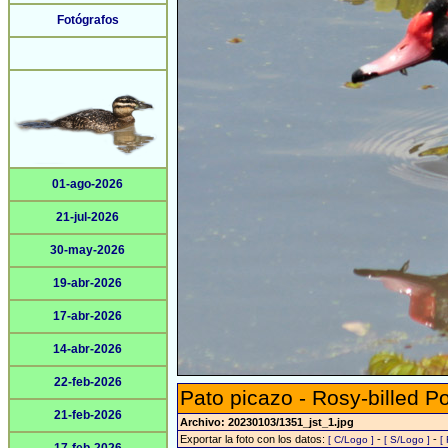
Fotógrafos
01-ago-2026
21-jul-2026
30-may-2026
19-abr-2026
17-abr-2026
14-abr-2026
22-feb-2026
Pato picazo - Rosy-billed P
21-feb-2026
Archivo: 20230103/1351_jst_1.jpg
Exportar la foto con los datos:
-
-
[ C/Logo ]
[ S/Logo ]
[