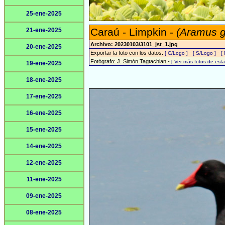
25-ene-2025
Caraú - Limpkin -
(Aramus 
21-ene-2025
Archivo: 20230103/3101_jst_1.jpg
20-ene-2025
Exportar la foto con los datos:
-
-
[ C/Logo ]
[ S/Logo ]
[
Fotógrafo: J. Simón Tagtachian -
[ Ver más fotos de es
19-ene-2025
18-ene-2025
17-ene-2025
16-ene-2025
15-ene-2025
14-ene-2025
12-ene-2025
11-ene-2025
09-ene-2025
08-ene-2025