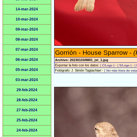
14-mar-2024
10-mar-2024
09-mar-2024
08-mar-2024
07-mar-2024
Gorrión - House Sparrow -
(
06-mar-2024
Archivo: 20230103/8801_jst_1.jpg
Exportar la foto con los datos:
-
-
[ C/Logo ]
[ S/Logo ]
[
05-mar-2024
Fotógrafo: J. Simón Tagtachian -
[ Ver más fotos de es
03-mar-2024
29-feb-2024
28-feb-2024
27-feb-2024
25-feb-2024
24-feb-2024