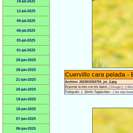
19-jul-2025
12-jul-2025
09-jul-2025
06-jul-2025
05-jul-2025
01-jul-2025
29-jun-2025
28-jun-2025
Cuervillo cara pelada - 
21-jun-2025
Archivo: 20230103/2701_jst_2.jpg
Exportar la foto con los datos:
-
[ C/Logo ]
[ S/L
20-jun-2025
Fotógrafo: J. Simón Tagtachian -
[ Ver más fot
19-jun-2025
18-jun-2025
07-jun-2025
06-jun-2025