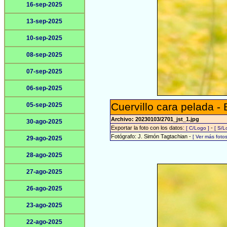
16-sep-2025
13-sep-2025
10-sep-2025
08-sep-2025
07-sep-2025
06-sep-2025
Cuervillo cara pelada - 
05-sep-2025
Archivo: 20230103/2701_jst_1.jpg
30-ago-2025
Exportar la foto con los datos:
-
[ C/Logo ]
[ S/L
Fotógrafo: J. Simón Tagtachian -
[ Ver más fot
29-ago-2025
28-ago-2025
27-ago-2025
26-ago-2025
23-ago-2025
22-ago-2025