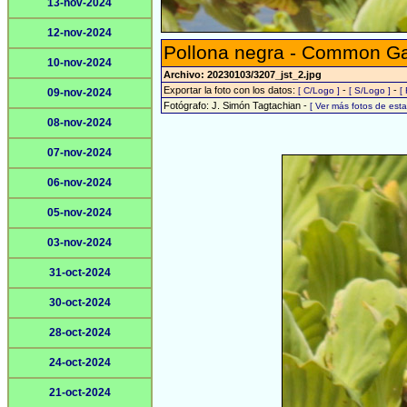
13-nov-2024
12-nov-2024
Pollona negra - Common Gal
10-nov-2024
Archivo: 20230103/3207_jst_2.jpg
Exportar la foto con los datos:
-
-
[ C/Logo ]
[ S/Logo ]
[
09-nov-2024
Fotógrafo: J. Simón Tagtachian -
[ Ver más fotos de es
08-nov-2024
07-nov-2024
06-nov-2024
05-nov-2024
03-nov-2024
31-oct-2024
30-oct-2024
28-oct-2024
24-oct-2024
21-oct-2024