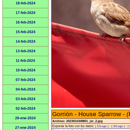
18-feb-2024
17-feb-2024
16-feb-2024
15-feb-2024
14-feb-2024
13-feb-2024
11-feb-2024
10-feb-2024
07-feb-2024
04-feb-2024
03-feb-2024
02-feb-2024
Gorrión - House Sparrow -
(
28-ene-2024
Archivo: 20230103/8801_jst_2.jpg
Exportar la foto con los datos:
-
-
[ C/Logo ]
[ S/Logo ]
[
27-ene-2024