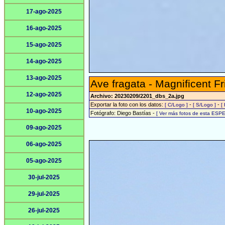
17-ago-2025
16-ago-2025
15-ago-2025
14-ago-2025
13-ago-2025
Ave fragata - Magnificent Fr
12-ago-2025
Archivo: 20230209/2201_dbs_2a.jpg
Exportar la foto con los datos:
-
-
[ C/Logo ]
[ S/Logo ]
[
10-ago-2025
Fotógrafo: Diego Bastías -
[ Ver más fotos de esta ESPE
09-ago-2025
06-ago-2025
05-ago-2025
30-jul-2025
29-jul-2025
26-jul-2025