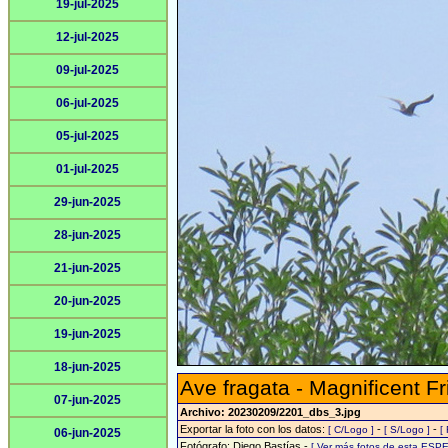
19-jul-2025
12-jul-2025
09-jul-2025
06-jul-2025
05-jul-2025
01-jul-2025
29-jun-2025
28-jun-2025
21-jun-2025
20-jun-2025
19-jun-2025
18-jun-2025
Ave fragata - Magnificent Fr
07-jun-2025
Archivo: 20230209/2201_dbs_3.jpg
Exportar la foto con los datos:
-
-
[ C/Logo ]
[ S/Logo ]
[
06-jun-2025
Fotógrafo: Diego Bastías -
[ Ver más fotos de esta ESPE