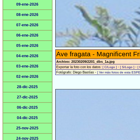
09-ene-2026
08-ene-2026
07-ene-2026
06-ene-2026
05-ene-2026
Ave fragata - Magnificent Fr
04-ene-2026
Archivo: 20230209/2201_dbs_1a.jpg
03-ene-2026
Exportar la foto con los datos:
-
-
[ C/Logo ]
[ S/Logo ]
[
Fotógrafo: Diego Bastías -
[ Ver más fotos de esta ESPE
02-ene-2026
28-dic-2025
27-dic-2025
06-dic-2025
04-dic-2025
25-nov-2025
24-nov-2025