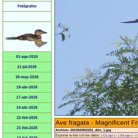
Fotógrafos
01-ago-2026
21-jul-2026
30-may-2026
19-abr-2026
17-abr-2026
14-abr-2026
22-feb-2026
Ave fragata - Magnificent Fr
21-feb-2026
Archivo: 20230209/2201_dbs_1.jpg
Exportar la foto con los datos:
-
-
[ C/Logo ]
[ S/Logo ]
[