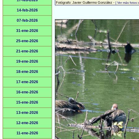
17-feb-2026
Fotógrafo: Javier Guillermo González -
[ Ver más fotos
14-feb-2026
07-feb-2026
31-ene-2026
25-ene-2026
21-ene-2026
19-ene-2026
18-ene-2026
17-ene-2026
16-ene-2026
15-ene-2026
13-ene-2026
12-ene-2026
11-ene-2026