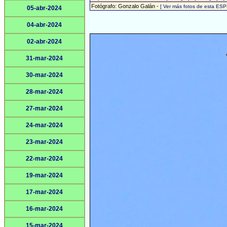
Fotógrafo: Gonzalo Galán -
[ Ver más fotos de esta ESP
05-abr-2024
04-abr-2024
02-abr-2024
31-mar-2024
30-mar-2024
28-mar-2024
27-mar-2024
24-mar-2024
23-mar-2024
22-mar-2024
19-mar-2024
17-mar-2024
16-mar-2024
15-mar-2024