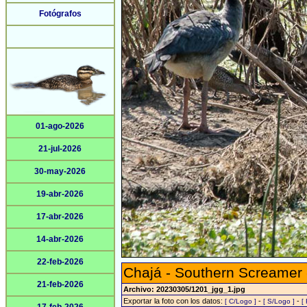
Fotógrafos
01-ago-2026
21-jul-2026
30-may-2026
19-abr-2026
17-abr-2026
14-abr-2026
22-feb-2026
Chajá - Southern Screamer
21-feb-2026
Archivo: 20230305/1201_jgg_1.jpg
Exportar la foto con los datos:
-
-
[ C/Logo ]
[ S/Logo ]
[