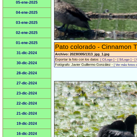
05-ene-2025
04-ene-2025
03-ene-2025
02-ene-2025
01-ene-2025
Pato colorado - Cinnamon T
31-dic-2024
Archivo: 20230305/1313_jgg_1.jpg
Exportar la foto con los datos:
-
-
[ C/Logo ]
[ S/Logo ]
[
30-dic-2024
Fotógrafo: Javier Guillermo González -
[ Ver más fotos
28-dic-2024
27-dic-2024
23-dic-2024
22-dic-2024
21-dic-2024
19-dic-2024
16-dic-2024