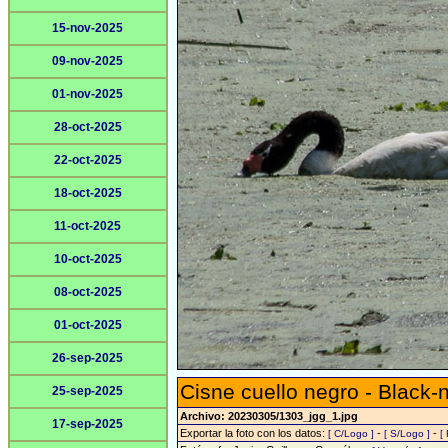
15-nov-2025
09-nov-2025
01-nov-2025
28-oct-2025
22-oct-2025
18-oct-2025
11-oct-2025
10-oct-2025
08-oct-2025
01-oct-2025
26-sep-2025
Cisne cuello negro - Black
25-sep-2025
Archivo: 20230305/1303_jgg_1.jpg
17-sep-2025
Exportar la foto con los datos:
-
-
[ C/Logo ]
[ S/Logo ]
[