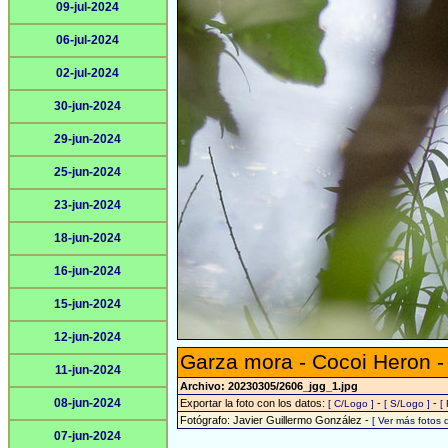
09-jul-2024
06-jul-2024
02-jul-2024
30-jun-2024
29-jun-2024
25-jun-2024
23-jun-2024
18-jun-2024
16-jun-2024
15-jun-2024
12-jun-2024
Garza mora - Cocoi Heron 
11-jun-2024
Archivo: 20230305/2606_jgg_1.jpg
08-jun-2024
Exportar la foto con los datos:
-
-
[ C/Logo ]
[ S/Logo ]
[
Fotógrafo: Javier Guillermo González -
[ Ver más fotos
07-jun-2024