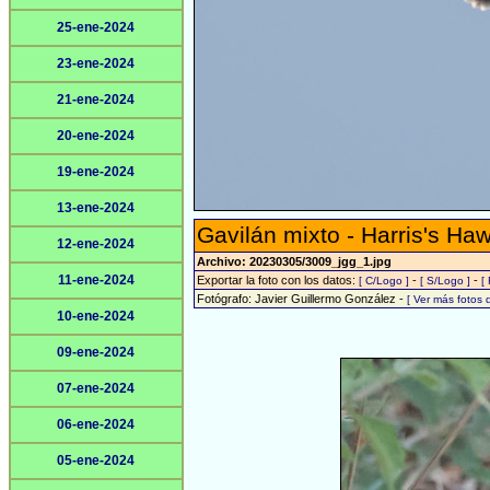
25-ene-2024
23-ene-2024
21-ene-2024
20-ene-2024
19-ene-2024
13-ene-2024
Gavilán mixto - Harris's Ha
12-ene-2024
Archivo: 20230305/3009_jgg_1.jpg
11-ene-2024
Exportar la foto con los datos:
-
-
[ C/Logo ]
[ S/Logo ]
[
Fotógrafo: Javier Guillermo González -
[ Ver más fotos
10-ene-2024
09-ene-2024
07-ene-2024
06-ene-2024
05-ene-2024