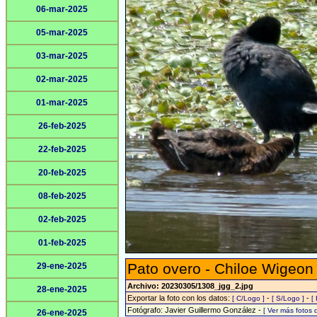
06-mar-2025
05-mar-2025
03-mar-2025
02-mar-2025
01-mar-2025
26-feb-2025
22-feb-2025
20-feb-2025
08-feb-2025
02-feb-2025
01-feb-2025
Pato overo - Chiloe Wigeon
29-ene-2025
Archivo: 20230305/1308_jgg_2.jpg
28-ene-2025
Exportar la foto con los datos:
-
-
[ C/Logo ]
[ S/Logo ]
[
Fotógrafo: Javier Guillermo González -
[ Ver más fotos
26-ene-2025