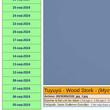
25-sep-2024
24-sep-2024
22-sep-2024
20-sep-2024
17-sep-2024
15-sep-2024
14-sep-2024
13-sep-2024
12-sep-2024
08-sep-2024
07-sep-2024
Tuyuyú - Wood Stork -
(Myc
Archivo: 20230305/2102_jgg_1.jpg
06-sep-2024
Exportar la foto con los datos:
-
-
[ C/Logo ]
[ S/Logo ]
[
05-sep-2024
Fotógrafo: Javier Guillermo González -
[ Ver más fotos