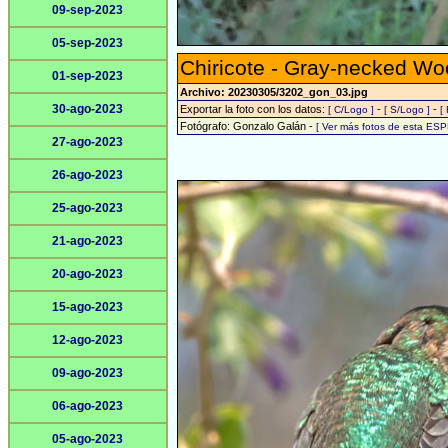
09-sep-2023
05-sep-2023
Chiricote - Gray-necked Wo
01-sep-2023
Archivo: 20230305/3202_gon_03.jpg
30-ago-2023
Exportar la foto con los datos:
-
-
[ C/Logo ]
[ S/Logo ]
[
Fotógrafo: Gonzalo Galán -
[ Ver más fotos de esta ESP
27-ago-2023
26-ago-2023
25-ago-2023
21-ago-2023
20-ago-2023
15-ago-2023
12-ago-2023
09-ago-2023
06-ago-2023
05-ago-2023