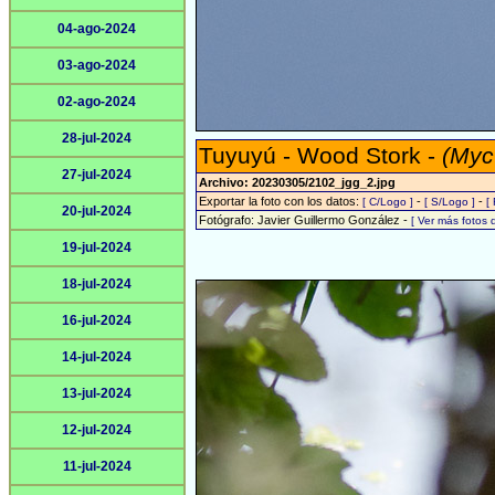
04-ago-2024
03-ago-2024
02-ago-2024
28-jul-2024
Tuyuyú - Wood Stork -
(Myc
27-jul-2024
Archivo: 20230305/2102_jgg_2.jpg
Exportar la foto con los datos:
-
-
[ C/Logo ]
[ S/Logo ]
[
20-jul-2024
Fotógrafo: Javier Guillermo González -
[ Ver más fotos
19-jul-2024
18-jul-2024
16-jul-2024
14-jul-2024
13-jul-2024
12-jul-2024
11-jul-2024