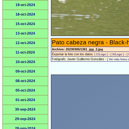
19-oct-2024
18-oct-2024
15-oct-2024
13-oct-2024
Pato cabeza negra - Black
12-oct-2024
Archivo: 20230305/1361_jgg_2.jpg
11-oct-2024
Exportar la foto con los datos:
-
-
[ C/Logo ]
[ S/Logo ]
[
Fotógrafo: Javier Guillermo González -
[ Ver más fotos
10-oct-2024
09-oct-2024
08-oct-2024
05-oct-2024
01-oct-2024
30-sep-2024
29-sep-2024
28-sep-2024