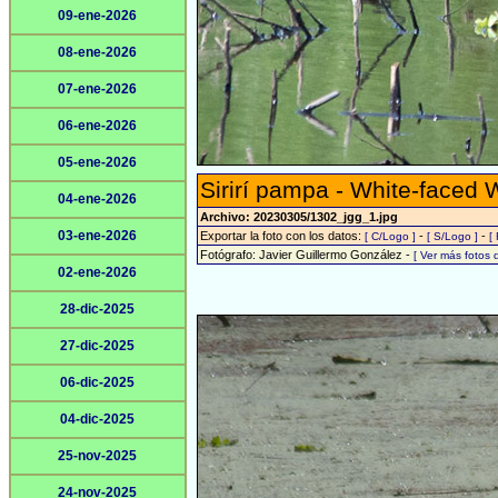
09-ene-2026
08-ene-2026
07-ene-2026
06-ene-2026
05-ene-2026
Sirirí pampa - White-faced 
04-ene-2026
Archivo: 20230305/1302_jgg_1.jpg
03-ene-2026
Exportar la foto con los datos:
-
-
[ C/Logo ]
[ S/Logo ]
[
Fotógrafo: Javier Guillermo González -
[ Ver más fotos
02-ene-2026
28-dic-2025
27-dic-2025
06-dic-2025
04-dic-2025
25-nov-2025
24-nov-2025