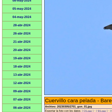
08-may-2024
05-may-2024
04-may-2024
28-abr-2024
26-abr-2024
21-abr-2024
20-abr-2024
19-abr-2024
18-abr-2024
13-abr-2024
12-abr-2024
09-abr-2024
Cuervillo cara pelada - Bare
07-abr-2024
Archivo: 20230305/2701_gon_01.jpg
06-abr-2024
Exportar la foto con los datos:
-
-
[ C/Logo ]
[ S/Logo ]
[