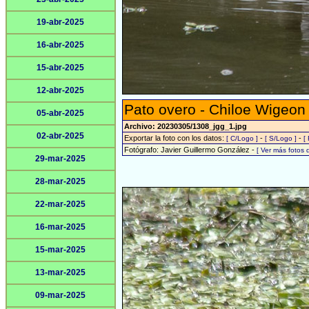
19-abr-2025
16-abr-2025
15-abr-2025
12-abr-2025
Pato overo - Chiloe Wigeon
05-abr-2025
Archivo: 20230305/1308_jgg_1.jpg
02-abr-2025
Exportar la foto con los datos:
-
-
[ C/Logo ]
[ S/Logo ]
[
Fotógrafo: Javier Guillermo González -
[ Ver más fotos
29-mar-2025
28-mar-2025
22-mar-2025
16-mar-2025
15-mar-2025
13-mar-2025
09-mar-2025