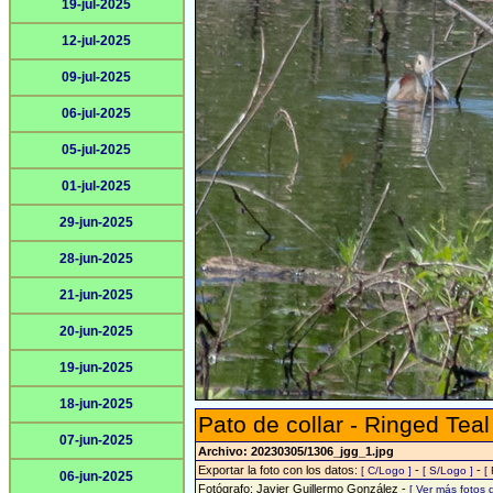
19-jul-2025
12-jul-2025
09-jul-2025
06-jul-2025
05-jul-2025
01-jul-2025
29-jun-2025
28-jun-2025
21-jun-2025
20-jun-2025
19-jun-2025
18-jun-2025
Pato de collar - Ringed Teal
07-jun-2025
Archivo: 20230305/1306_jgg_1.jpg
Exportar la foto con los datos:
-
-
[ C/Logo ]
[ S/Logo ]
[
06-jun-2025
Fotógrafo: Javier Guillermo González -
[ Ver más fotos