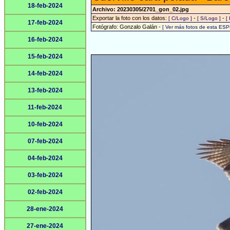
18-feb-2024
Archivo: 20230305/2701_gon_02.jpg
Exportar la foto con los datos:
-
-
[ C/Logo ]
[ S/Logo ]
[
17-feb-2024
Fotógrafo: Gonzalo Galán -
[ Ver más fotos de esta ESP
16-feb-2024
15-feb-2024
14-feb-2024
13-feb-2024
11-feb-2024
10-feb-2024
07-feb-2024
04-feb-2024
03-feb-2024
02-feb-2024
28-ene-2024
27-ene-2024