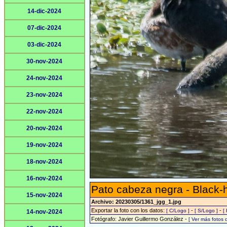
14-dic-2024
07-dic-2024
03-dic-2024
30-nov-2024
24-nov-2024
23-nov-2024
22-nov-2024
20-nov-2024
19-nov-2024
18-nov-2024
16-nov-2024
Pato cabeza negra - Black
15-nov-2024
Archivo: 20230305/1361_jgg_1.jpg
Exportar la foto con los datos:
-
-
[ C/Logo ]
[ S/Logo ]
[
14-nov-2024
Fotógrafo: Javier Guillermo González -
[ Ver más fotos