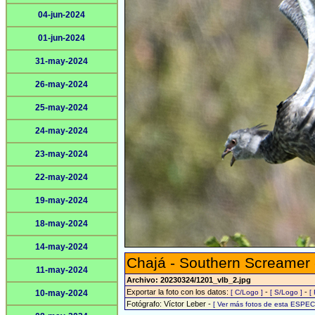
04-jun-2024
01-jun-2024
31-may-2024
26-may-2024
25-may-2024
24-may-2024
23-may-2024
22-may-2024
19-may-2024
18-may-2024
14-may-2024
Chajá - Southern Screamer
11-may-2024
Archivo: 20230324/1201_vlb_2.jpg
Exportar la foto con los datos:
-
-
10-may-2024
[ C/Logo ]
[ S/Logo ]
[
Fotógrafo: Víctor Leber -
[ Ver más fotos de esta ESPEC