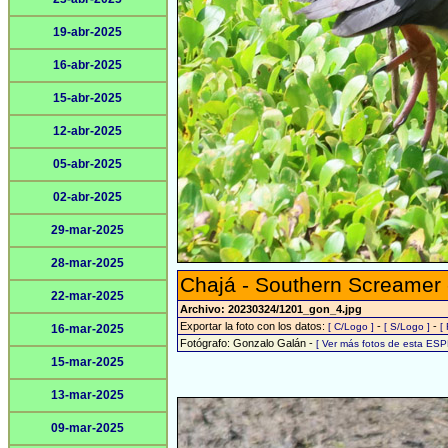
19-abr-2025
16-abr-2025
15-abr-2025
12-abr-2025
05-abr-2025
02-abr-2025
29-mar-2025
28-mar-2025
Chajá - Southern Screamer
22-mar-2025
Archivo: 20230324/1201_gon_4.jpg
Exportar la foto con los datos:
-
-
[ C/Logo ]
[ S/Logo ]
[
16-mar-2025
Fotógrafo: Gonzalo Galán -
[ Ver más fotos de esta ESP
15-mar-2025
13-mar-2025
09-mar-2025