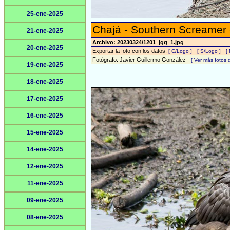
25-ene-2025
Chajá - Southern Screamer
21-ene-2025
Archivo: 20230324/1201_jgg_1.jpg
20-ene-2025
Exportar la foto con los datos:
-
-
[ C/Logo ]
[ S/Logo ]
[
Fotógrafo: Javier Guillermo González -
[ Ver más fotos
19-ene-2025
18-ene-2025
17-ene-2025
16-ene-2025
15-ene-2025
14-ene-2025
12-ene-2025
11-ene-2025
09-ene-2025
08-ene-2025