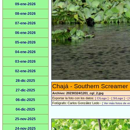
09-ene-2026
08-ene-2026
07-ene-2026
06-ene-2026
05-ene-2026
04-ene-2026
03-ene-2026
02-ene-2026
28-dic-2025
Chajá - Southern Screamer
27-dic-2025
Archivo: 20230324/1201_cgl_2.jpg
Exportar la foto con los datos:
-
-
[ C/Logo ]
[ S/Logo ]
[
06-dic-2025
Fotógrafo: Carlos González Ledo -
[ Ver más fotos de 
04-dic-2025
25-nov-2025
24-nov-2025