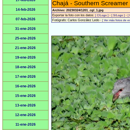
17-feb-2026
Chajá - Southern Screamer
14-feb-2026
Archivo: 20230324/1201_cgl_1.jpg
Exportar la foto con los datos:
-
-
[ C/Logo ]
[ S/Logo ]
[
07-feb-2026
Fotógrafo: Carlos González Ledo -
[ Ver más fotos de 
31-ene-2026
25-ene-2026
21-ene-2026
19-ene-2026
18-ene-2026
17-ene-2026
16-ene-2026
15-ene-2026
13-ene-2026
12-ene-2026
11-ene-2026