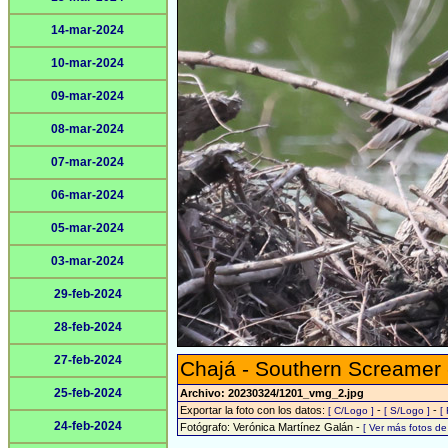
14-mar-2024
10-mar-2024
09-mar-2024
08-mar-2024
07-mar-2024
06-mar-2024
05-mar-2024
03-mar-2024
29-feb-2024
28-feb-2024
27-feb-2024
Chajá - Southern Screamer
25-feb-2024
Archivo: 20230324/1201_vmg_2.jpg
Exportar la foto con los datos:
-
-
[ C/Logo ]
[ S/Logo ]
[
24-feb-2024
Fotógrafo: Verónica Martínez Galán -
[ Ver más fotos d