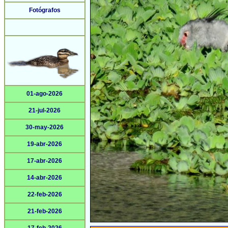
Fotógrafos
01-ago-2026
21-jul-2026
30-may-2026
19-abr-2026
17-abr-2026
14-abr-2026
22-feb-2026
21-feb-2026