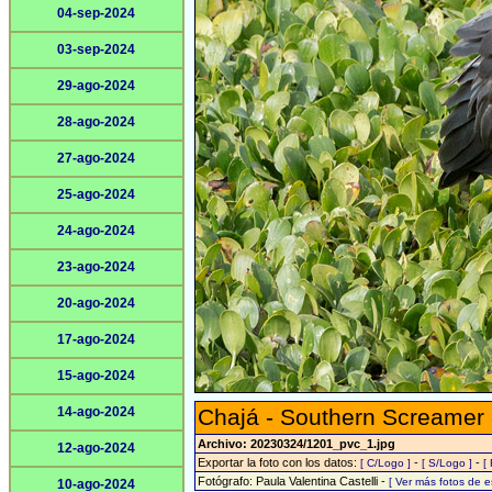
04-sep-2024
03-sep-2024
29-ago-2024
28-ago-2024
27-ago-2024
25-ago-2024
24-ago-2024
23-ago-2024
20-ago-2024
17-ago-2024
15-ago-2024
14-ago-2024
Chajá - Southern Screamer
Archivo: 20230324/1201_pvc_1.jpg
12-ago-2024
Exportar la foto con los datos:
-
-
[ C/Logo ]
[ S/Logo ]
[
Fotógrafo: Paula Valentina Castelli -
[ Ver más fotos de 
10-ago-2024