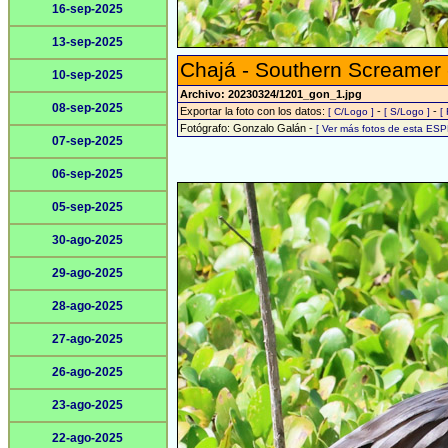
16-sep-2025
13-sep-2025
Chajá - Southern Screamer
10-sep-2025
Archivo: 20230324/1201_gon_1.jpg
08-sep-2025
Exportar la foto con los datos:
-
-
[ C/Logo ]
[ S/Logo ]
[
Fotógrafo: Gonzalo Galán -
[ Ver más fotos de esta ESP
07-sep-2025
06-sep-2025
05-sep-2025
30-ago-2025
29-ago-2025
28-ago-2025
27-ago-2025
26-ago-2025
23-ago-2025
22-ago-2025