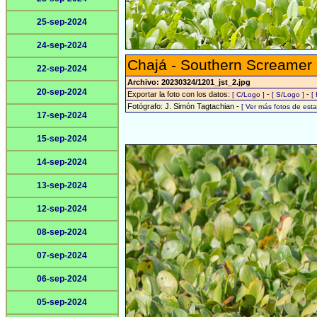
25-sep-2024
24-sep-2024
Chajá - Southern Screamer
22-sep-2024
Archivo: 20230324/1201_jst_2.jpg
20-sep-2024
Exportar la foto con los datos:
-
-
[ C/Logo ]
[ S/Logo ]
[
Fotógrafo: J. Simón Tagtachian -
[ Ver más fotos de es
17-sep-2024
15-sep-2024
14-sep-2024
13-sep-2024
12-sep-2024
08-sep-2024
07-sep-2024
06-sep-2024
05-sep-2024