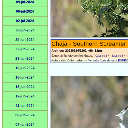
09-jul-2024
06-jul-2024
02-jul-2024
30-jun-2024
29-jun-2024
Chajá - Southern Screamer
25-jun-2024
Archivo: 20230324/1201_vlb_1.jpg
Exportar la foto con los datos:
-
-
[ C/Logo ]
[ S/Logo ]
[
23-jun-2024
Fotógrafo: Víctor Leber -
[ Ver más fotos de esta ESPEC
18-jun-2024
16-jun-2024
15-jun-2024
12-jun-2024
11-jun-2024
08-jun-2024
07-jun-2024