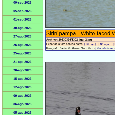
09-sep-2023
05-sep-2023
01-sep-2023
30-ago-2023
Sirirí pampa - White-faced 
27-ago-2023
Archivo: 20230324/1302_jgg_2.jpg
Exportar la foto con los datos:
-
-
[ C/Logo ]
[ S/Logo ]
[
26-ago-2023
Fotógrafo: Javier Guillermo González -
[ Ver más fotos
25-ago-2023
21-ago-2023
20-ago-2023
15-ago-2023
12-ago-2023
09-ago-2023
06-ago-2023
05-ago-2023