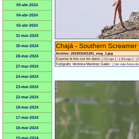
05-abr-2024
04-abr-2024
02-abr-2024
31-mar-2024
Chajá - Southern Screamer
30-mar-2024
Archivo: 20230324/1201_vmg_1.jpg
28-mar-2024
Exportar la foto con los datos:
-
-
[ C/Logo ]
[ S/Logo ]
[
Fotógrafo: Verónica Martínez Galán -
[ Ver más fotos d
27-mar-2024
24-mar-2024
23-mar-2024
22-mar-2024
19-mar-2024
17-mar-2024
16-mar-2024
15-mar-2024