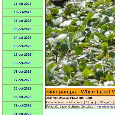
21-oct-2023
18-oct-2023
16-oct-2023
15-oct-2023
14-oct-2023
13-oct-2023
12-oct-2023
10-oct-2023
08-oct-2023
07-oct-2023
06-oct-2023
Sirirí pampa - White-faced 
05-oct-2023
Archivo: 20230324/1302_jgg_1.jpg
Exportar la foto con los datos:
-
-
[ C/Logo ]
[ S/Logo ]
[
02-oct-2023
Fotógrafo: Javier Guillermo González -
[ Ver más fotos
01-oct-2023