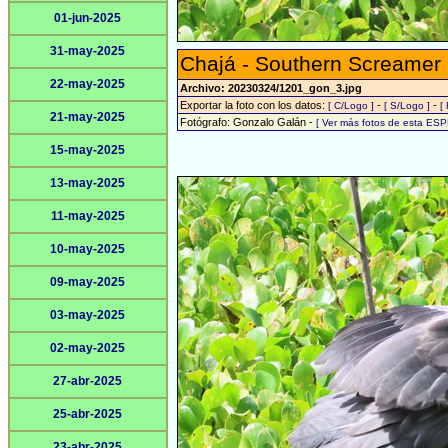
01-jun-2025
31-may-2025
Chajá - Southern Screamer
22-may-2025
Archivo: 20230324/1201_gon_3.jpg
Exportar la foto con los datos:
-
-
[ C/Logo ]
[ S/Logo ]
[
21-may-2025
Fotógrafo: Gonzalo Galán -
[ Ver más fotos de esta ESP
15-may-2025
13-may-2025
11-may-2025
10-may-2025
09-may-2025
03-may-2025
02-may-2025
27-abr-2025
25-abr-2025
23-abr-2025