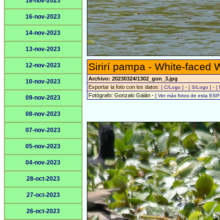
18-nov-2023
16-nov-2023
14-nov-2023
13-nov-2023
Sirirí pampa - White-faced 
12-nov-2023
Archivo: 20230324/1302_gon_3.jpg
10-nov-2023
Exportar la foto con los datos:
-
-
[ C/Logo ]
[ S/Logo ]
[
Fotógrafo: Gonzalo Galán -
[ Ver más fotos de esta ESP
09-nov-2023
08-nov-2023
07-nov-2023
05-nov-2023
04-nov-2023
28-oct-2023
27-oct-2023
26-oct-2023