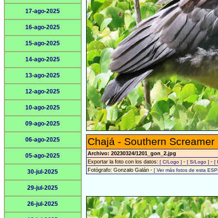
17-ago-2025
16-ago-2025
15-ago-2025
14-ago-2025
13-ago-2025
12-ago-2025
10-ago-2025
09-ago-2025
Chajá - Southern Screamer
06-ago-2025
Archivo: 20230324/1201_gon_2.jpg
05-ago-2025
Exportar la foto con los datos:
-
-
[ C/Logo ]
[ S/Logo ]
[
Fotógrafo: Gonzalo Galán -
[ Ver más fotos de esta ESP
30-jul-2025
29-jul-2025
26-jul-2025