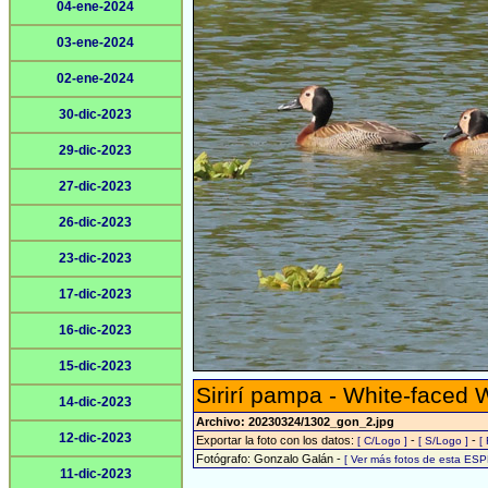
04-ene-2024
03-ene-2024
02-ene-2024
30-dic-2023
29-dic-2023
27-dic-2023
26-dic-2023
23-dic-2023
17-dic-2023
16-dic-2023
15-dic-2023
Sirirí pampa - White-faced 
14-dic-2023
Archivo: 20230324/1302_gon_2.jpg
12-dic-2023
Exportar la foto con los datos:
-
-
[ C/Logo ]
[ S/Logo ]
[
Fotógrafo: Gonzalo Galán -
[ Ver más fotos de esta ESP
11-dic-2023