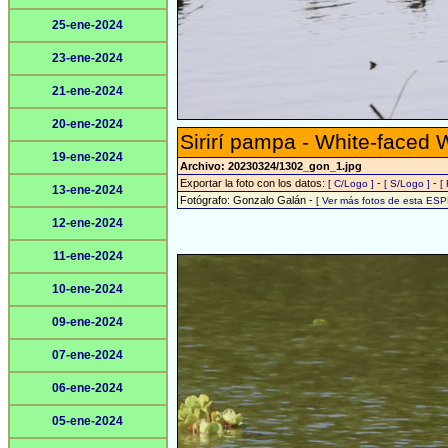
25-ene-2024
23-ene-2024
21-ene-2024
20-ene-2024
Sirirí pampa - White-faced 
19-ene-2024
Archivo: 20230324/1302_gon_1.jpg
Exportar la foto con los datos:
-
-
[ C/Logo ]
[ S/Logo ]
[
13-ene-2024
Fotógrafo: Gonzalo Galán -
[ Ver más fotos de esta ESP
12-ene-2024
11-ene-2024
10-ene-2024
09-ene-2024
07-ene-2024
06-ene-2024
05-ene-2024