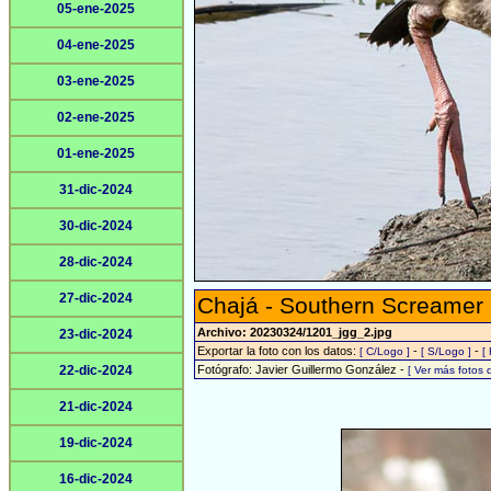
05-ene-2025
04-ene-2025
03-ene-2025
02-ene-2025
01-ene-2025
31-dic-2024
30-dic-2024
28-dic-2024
27-dic-2024
Chajá - Southern Screamer
Archivo: 20230324/1201_jgg_2.jpg
23-dic-2024
Exportar la foto con los datos:
-
-
[ C/Logo ]
[ S/Logo ]
[
22-dic-2024
Fotógrafo: Javier Guillermo González -
[ Ver más fotos
21-dic-2024
19-dic-2024
16-dic-2024