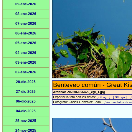
09-ene-2026
08-ene-2026
07-ene-2026
06-ene-2026
05-ene-2026
04-ene-2026
03-ene-2026
02-ene-2026
28-dic-2025
Benteveo común - Great Ki
27-dic-2025
Archivo: 20230618/6429_cgl_1.jpg
Exportar la foto con los datos:
-
-
[ C/Logo ]
[ S/Logo ]
[
06-dic-2025
Fotógrafo: Carlos González Ledo -
[ Ver más fotos de 
04-dic-2025
25-nov-2025
24-nov-2025