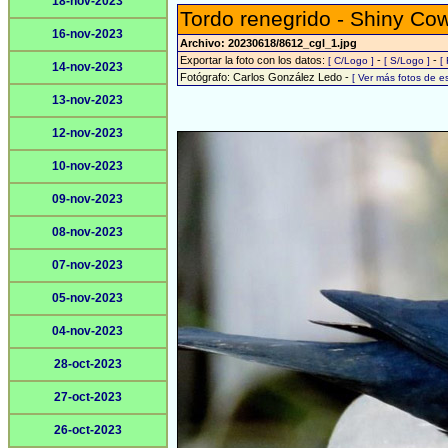
18-nov-2023
Tordo renegrido - Shiny Cow
16-nov-2023
Archivo: 20230618/8612_cgl_1.jpg
Exportar la foto con los datos:
-
-
[ C/Logo ]
[ S/Logo ]
[
14-nov-2023
Fotógrafo: Carlos González Ledo -
[ Ver más fotos de 
13-nov-2023
12-nov-2023
10-nov-2023
09-nov-2023
08-nov-2023
07-nov-2023
05-nov-2023
04-nov-2023
28-oct-2023
27-oct-2023
26-oct-2023