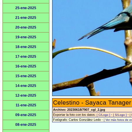
25-ene-2025
21-ene-2025
20-ene-2025
19-ene-2025
18-ene-2025
17-ene-2025
16-ene-2025
15-ene-2025
14-ene-2025
12-ene-2025
Celestino - Sayaca Tanager
11-ene-2025
Archivo: 20230618/7907_cgl_2.jpg
09-ene-2025
Exportar la foto con los datos:
-
-
[ C/Logo ]
[ S/Logo ]
[
Fotógrafo: Carlos González Ledo -
[ Ver más fotos de 
08-ene-2025