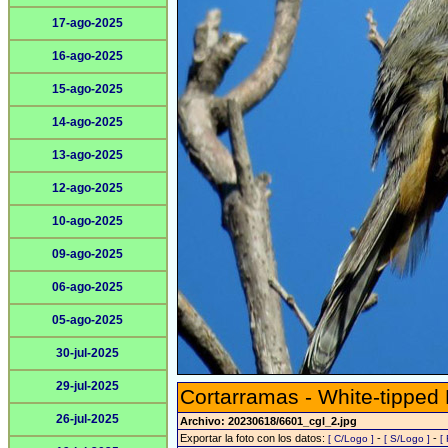
17-ago-2025
16-ago-2025
15-ago-2025
14-ago-2025
13-ago-2025
12-ago-2025
10-ago-2025
09-ago-2025
06-ago-2025
05-ago-2025
30-jul-2025
29-jul-2025
Cortarramas - White-tipped 
26-jul-2025
Archivo: 20230618/6601_cgl_2.jpg
Exportar la foto con los datos:
-
-
[ C/Logo ]
[ S/Logo ]
[