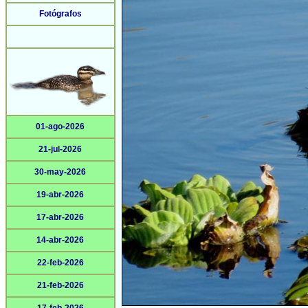
Fotógrafos
01-ago-2026
21-jul-2026
30-may-2026
19-abr-2026
17-abr-2026
14-abr-2026
22-feb-2026
21-feb-2026