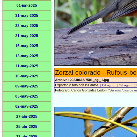
01-jun-2025
31-may-2025
22-may-2025
21-may-2025
15-may-2025
13-may-2025
11-may-2025
Zorzal colorado - Rufous-be
10-may-2025
Archivo: 20230618/7501_cgl_1.jpg
Exportar la foto con los datos:
-
-
[ C/Logo ]
[ S/Logo ]
[
09-may-2025
Fotógrafo: Carlos González Ledo -
[ Ver más fotos de 
03-may-2025
02-may-2025
27-abr-2025
25-abr-2025
23-abr-2025