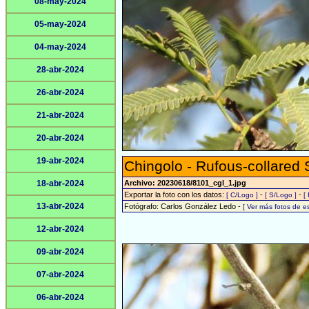
08-may-2024
05-may-2024
04-may-2024
28-abr-2024
26-abr-2024
21-abr-2024
20-abr-2024
19-abr-2024
Chingolo - Rufous-collared
18-abr-2024
Archivo: 20230618/8101_cgl_1.jpg
Exportar la foto con los datos:
-
-
[ C/Logo ]
[ S/Logo ]
[
13-abr-2024
Fotógrafo: Carlos González Ledo -
[ Ver más fotos de 
12-abr-2024
09-abr-2024
07-abr-2024
06-abr-2024