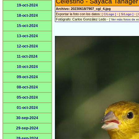
Celestino - Sayaca Tanager
19-oct-2024
Archivo: 20230618/7907_cgl_4.jpg
Exportar la foto con los datos:
-
-
[ C/Logo ]
[ S/Logo ]
[
18-oct-2024
Fotógrafo: Carlos González Ledo -
[ Ver más fotos de 
15-oct-2024
13-oct-2024
12-oct-2024
11-oct-2024
10-oct-2024
09-oct-2024
08-oct-2024
05-oct-2024
01-oct-2024
30-sep-2024
29-sep-2024
28-sep-2024