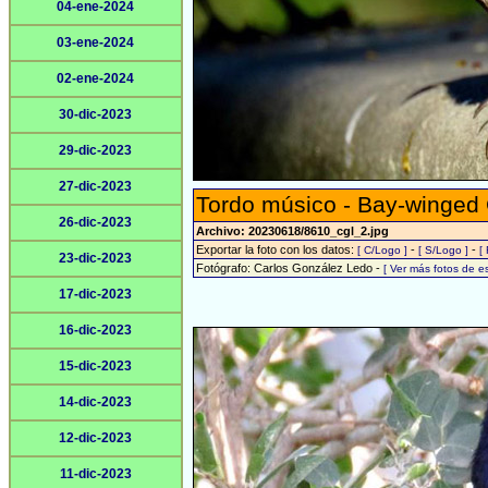
04-ene-2024
03-ene-2024
02-ene-2024
30-dic-2023
29-dic-2023
27-dic-2023
Tordo músico - Bay-winged
26-dic-2023
Archivo: 20230618/8610_cgl_2.jpg
Exportar la foto con los datos:
-
-
[ C/Logo ]
[ S/Logo ]
[
23-dic-2023
Fotógrafo: Carlos González Ledo -
[ Ver más fotos de 
17-dic-2023
16-dic-2023
15-dic-2023
14-dic-2023
12-dic-2023
11-dic-2023