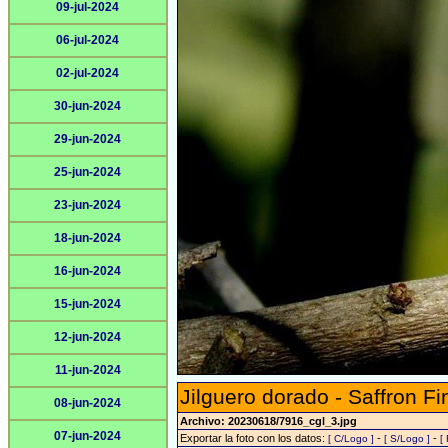
09-jul-2024
06-jul-2024
02-jul-2024
30-jun-2024
29-jun-2024
25-jun-2024
23-jun-2024
18-jun-2024
16-jun-2024
15-jun-2024
12-jun-2024
11-jun-2024
Jilguero dorado - Saffron Fi
08-jun-2024
Archivo: 20230618/7916_cgl_3.jpg
07-jun-2024
Exportar la foto con los datos:
-
-
[ C/Logo ]
[ S/Logo ]
[