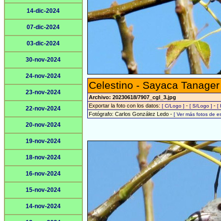
14-dic-2024
07-dic-2024
03-dic-2024
30-nov-2024
24-nov-2024
Celestino - Sayaca Tanager
23-nov-2024
Archivo: 20230618/7907_cgl_3.jpg
Exportar la foto con los datos:
-
-
[ C/Logo ]
[ S/Logo ]
[
22-nov-2024
Fotógrafo: Carlos González Ledo -
[ Ver más fotos de 
20-nov-2024
19-nov-2024
18-nov-2024
16-nov-2024
15-nov-2024
14-nov-2024