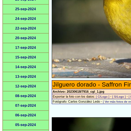
25-sep-2024
24-sep-2024
22-sep-2024
20-sep-2024
17-sep-2024
15-sep-2024
14-sep-2024
13-sep-2024
Jilguero dorado - Saffron Fi
12-sep-2024
Archivo: 20230618/7916_cgl_1.jpg
08-sep-2024
Exportar la foto con los datos:
-
-
[ C/Logo ]
[ S/Logo ]
[
Fotógrafo: Carlos González Ledo -
[ Ver más fotos de 
07-sep-2024
06-sep-2024
05-sep-2024