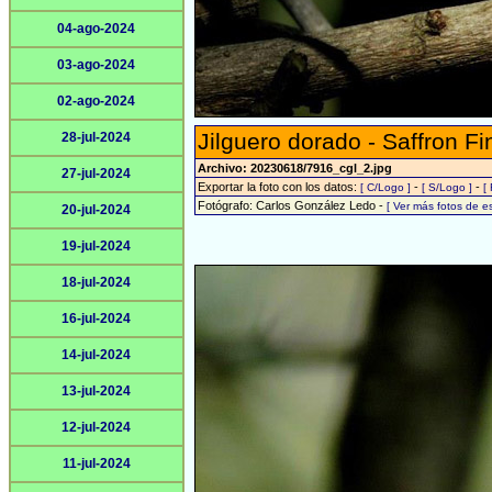
04-ago-2024
03-ago-2024
02-ago-2024
Jilguero dorado - Saffron Fi
28-jul-2024
Archivo: 20230618/7916_cgl_2.jpg
27-jul-2024
Exportar la foto con los datos:
-
-
[ C/Logo ]
[ S/Logo ]
[
Fotógrafo: Carlos González Ledo -
[ Ver más fotos de 
20-jul-2024
19-jul-2024
18-jul-2024
16-jul-2024
14-jul-2024
13-jul-2024
12-jul-2024
11-jul-2024