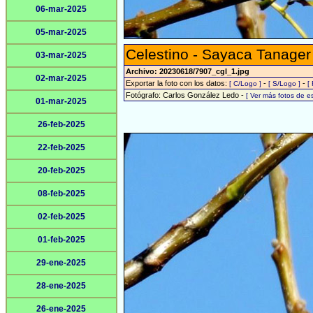
06-mar-2025
05-mar-2025
Celestino - Sayaca Tanager
03-mar-2025
Archivo: 20230618/7907_cgl_1.jpg
02-mar-2025
Exportar la foto con los datos:
-
-
[ C/Logo ]
[ S/Logo ]
[
Fotógrafo: Carlos González Ledo -
[ Ver más fotos de 
01-mar-2025
26-feb-2025
22-feb-2025
20-feb-2025
08-feb-2025
02-feb-2025
01-feb-2025
29-ene-2025
28-ene-2025
26-ene-2025