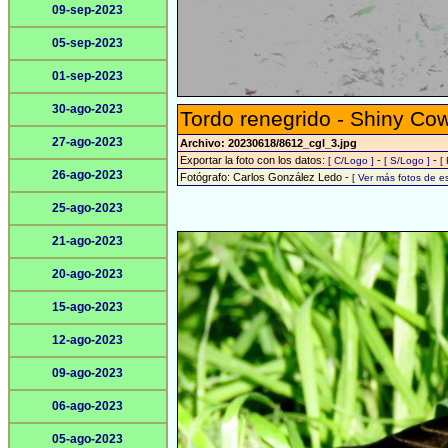
09-sep-2023
05-sep-2023
01-sep-2023
30-ago-2023
Tordo renegrido - Shiny Cow
27-ago-2023
Archivo: 20230618/8612_cgl_3.jpg
Exportar la foto con los datos:
-
-
[ C/Logo ]
[ S/Logo ]
[
26-ago-2023
Fotógrafo: Carlos González Ledo -
[ Ver más fotos de 
25-ago-2023
21-ago-2023
20-ago-2023
15-ago-2023
12-ago-2023
09-ago-2023
06-ago-2023
05-ago-2023