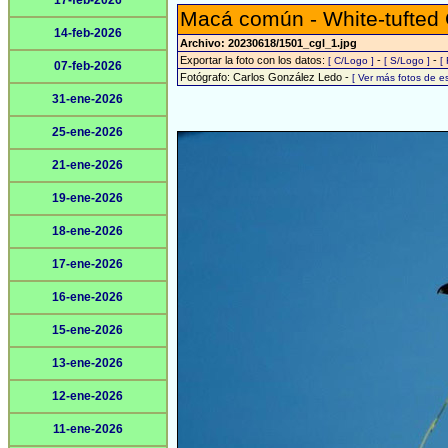
17-feb-2026
Macá común - White-tufted
14-feb-2026
Archivo: 20230618/1501_cgl_1.jpg
Exportar la foto con los datos:
-
-
[ C/Logo ]
[ S/Logo ]
[
07-feb-2026
Fotógrafo: Carlos González Ledo -
[ Ver más fotos de 
31-ene-2026
25-ene-2026
21-ene-2026
19-ene-2026
18-ene-2026
17-ene-2026
16-ene-2026
15-ene-2026
13-ene-2026
12-ene-2026
11-ene-2026