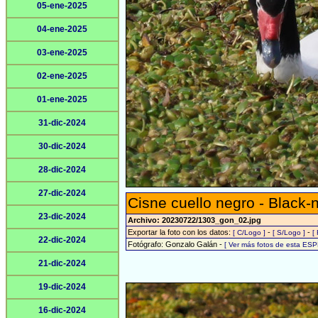
05-ene-2025
04-ene-2025
03-ene-2025
02-ene-2025
01-ene-2025
31-dic-2024
30-dic-2024
28-dic-2024
27-dic-2024
Cisne cuello negro - Black
23-dic-2024
Archivo: 20230722/1303_gon_02.jpg
Exportar la foto con los datos:
-
-
[ C/Logo ]
[ S/Logo ]
[
22-dic-2024
Fotógrafo: Gonzalo Galán -
[ Ver más fotos de esta ESP
21-dic-2024
19-dic-2024
16-dic-2024