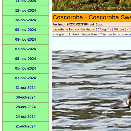
13-nov-2024
12-nov-2024
Coscoroba - Coscoroba Sw
10-nov-2024
Archivo: 20230722/1304_jst_1.jpg
Exportar la foto con los datos:
-
-
09-nov-2024
[ C/Logo ]
[ S/Logo ]
[
Fotógrafo: J. Simón Tagtachian -
[ Ver más fotos de es
08-nov-2024
07-nov-2024
06-nov-2024
05-nov-2024
03-nov-2024
31-oct-2024
30-oct-2024
28-oct-2024
24-oct-2024
21-oct-2024