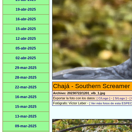
19-abr-2025
16-abr-2025
15-abr-2025
12-abr-2025
05-abr-2025
02-abr-2025
29-mar-2025
28-mar-2025
Chajá - Southern Screamer
22-mar-2025
Archivo: 20230722/1201_vlb_1.jpg
16-mar-2025
Exportar la foto con los datos:
-
-
[ C/Logo ]
[ S/Logo ]
[
Fotógrafo: Víctor Leber -
[ Ver más fotos de esta ESPEC
15-mar-2025
13-mar-2025
09-mar-2025