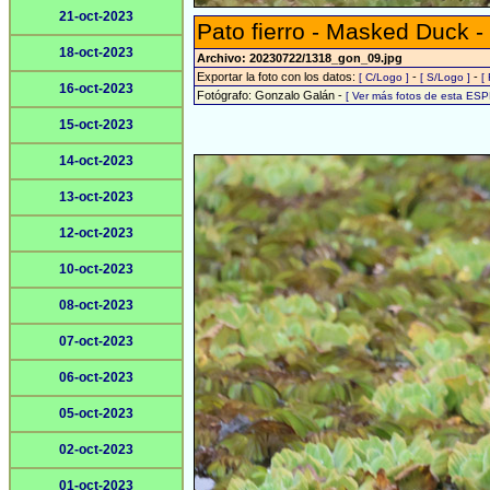
21-oct-2023
Pato fierro - Masked Duck -
18-oct-2023
Archivo: 20230722/1318_gon_09.jpg
Exportar la foto con los datos:
-
-
[ C/Logo ]
[ S/Logo ]
[
16-oct-2023
Fotógrafo: Gonzalo Galán -
[ Ver más fotos de esta ESP
15-oct-2023
14-oct-2023
13-oct-2023
12-oct-2023
10-oct-2023
08-oct-2023
07-oct-2023
06-oct-2023
05-oct-2023
02-oct-2023
01-oct-2023