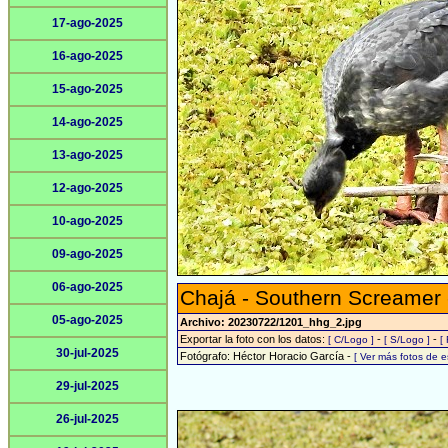
17-ago-2025
16-ago-2025
15-ago-2025
14-ago-2025
13-ago-2025
12-ago-2025
10-ago-2025
09-ago-2025
06-ago-2025
Chajá - Southern Screamer
05-ago-2025
Archivo: 20230722/1201_hhg_2.jpg
Exportar la foto con los datos:
-
-
[ C/Logo ]
[ S/Logo ]
[
30-jul-2025
Fotógrafo: Héctor Horacio García -
[ Ver más fotos de 
29-jul-2025
26-jul-2025