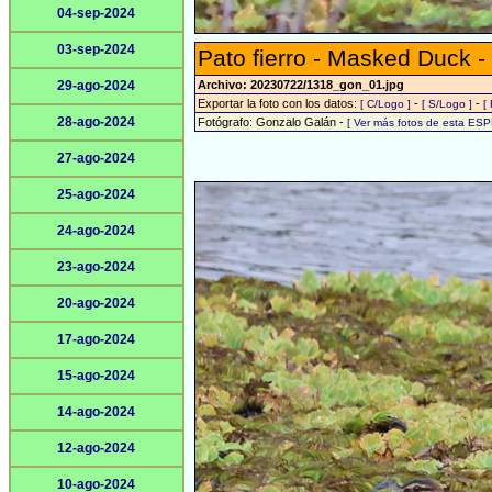
04-sep-2024
03-sep-2024
Pato fierro - Masked Duck -
29-ago-2024
Archivo: 20230722/1318_gon_01.jpg
Exportar la foto con los datos:
-
-
[ C/Logo ]
[ S/Logo ]
[
28-ago-2024
Fotógrafo: Gonzalo Galán -
[ Ver más fotos de esta ESP
27-ago-2024
25-ago-2024
24-ago-2024
23-ago-2024
20-ago-2024
17-ago-2024
15-ago-2024
14-ago-2024
12-ago-2024
10-ago-2024