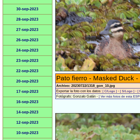
30-sep-2023
28-sep-2023
27-sep-2023
26-sep-2023
24-sep-2023
23-sep-2023
22-sep-2023
Pato fierro - Masked Duck -
20-sep-2023
Archivo: 20230722/1318_gon_10.jpg
Exportar la foto con los datos:
-
-
17-sep-2023
[ C/Logo ]
[ S/Logo ]
[
Fotógrafo: Gonzalo Galán -
[ Ver más fotos de esta ESP
16-sep-2023
14-sep-2023
12-sep-2023
10-sep-2023