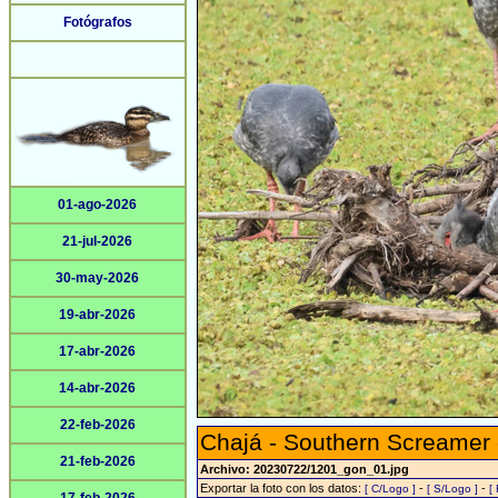
Fotógrafos
01-ago-2026
21-jul-2026
30-may-2026
19-abr-2026
17-abr-2026
14-abr-2026
22-feb-2026
Chajá - Southern Screamer
21-feb-2026
Archivo: 20230722/1201_gon_01.jpg
Exportar la foto con los datos:
-
-
[ C/Logo ]
[ S/Logo ]
[