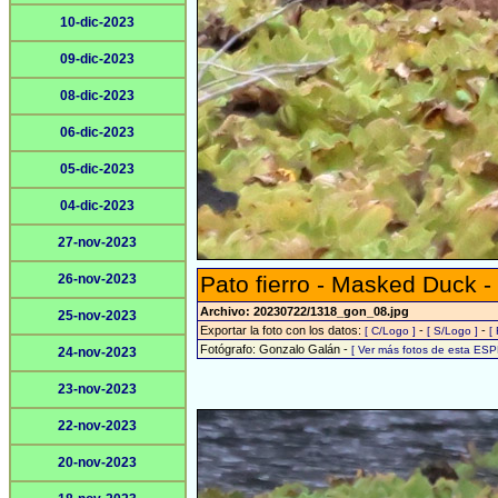
10-dic-2023
09-dic-2023
08-dic-2023
06-dic-2023
05-dic-2023
04-dic-2023
27-nov-2023
26-nov-2023
Pato fierro - Masked Duck -
Archivo: 20230722/1318_gon_08.jpg
25-nov-2023
Exportar la foto con los datos:
-
-
[ C/Logo ]
[ S/Logo ]
[
Fotógrafo: Gonzalo Galán -
[ Ver más fotos de esta ESP
24-nov-2023
23-nov-2023
22-nov-2023
20-nov-2023