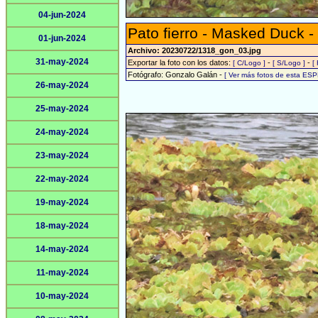
04-jun-2024
Pato fierro - Masked Duck -
01-jun-2024
Archivo: 20230722/1318_gon_03.jpg
31-may-2024
Exportar la foto con los datos:
-
-
[ C/Logo ]
[ S/Logo ]
[
Fotógrafo: Gonzalo Galán -
[ Ver más fotos de esta ESP
26-may-2024
25-may-2024
24-may-2024
23-may-2024
22-may-2024
19-may-2024
18-may-2024
14-may-2024
11-may-2024
10-may-2024