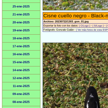
25-ene-2025
21-ene-2025
Cisne cuello negro - Black
Archivo: 20230722/1303_gon_01.jpg
20-ene-2025
Exportar la foto con los datos:
-
-
[ C/Logo ]
[ S/Logo ]
[
Fotógrafo: Gonzalo Galán -
[ Ver más fotos de esta ESP
19-ene-2025
18-ene-2025
17-ene-2025
16-ene-2025
15-ene-2025
14-ene-2025
12-ene-2025
11-ene-2025
09-ene-2025
08-ene-2025