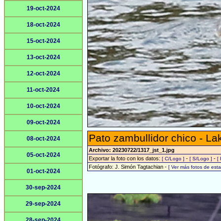
19-oct-2024
18-oct-2024
15-oct-2024
13-oct-2024
12-oct-2024
11-oct-2024
10-oct-2024
09-oct-2024
Pato zambullidor chico - L
08-oct-2024
Archivo: 20230722/1317_jst_1.jpg
05-oct-2024
Exportar la foto con los datos:
-
-
[ C/Logo ]
[ S/Logo ]
[
Fotógrafo: J. Simón Tagtachian -
[ Ver más fotos de es
01-oct-2024
30-sep-2024
29-sep-2024
28-sep-2024