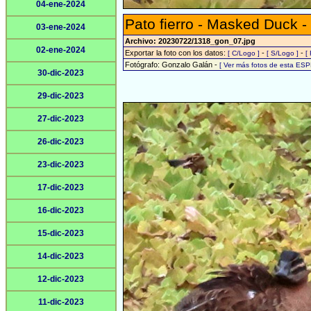
04-ene-2024
Pato fierro - Masked Duck -
03-ene-2024
Archivo: 20230722/1318_gon_07.jpg
02-ene-2024
Exportar la foto con los datos:
-
-
[ C/Logo ]
[ S/Logo ]
[
Fotógrafo: Gonzalo Galán -
[ Ver más fotos de esta ESP
30-dic-2023
29-dic-2023
27-dic-2023
26-dic-2023
23-dic-2023
17-dic-2023
16-dic-2023
15-dic-2023
14-dic-2023
12-dic-2023
11-dic-2023