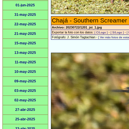
01-jun-2025
31-may-2025
Chajá - Southern Screamer
22-may-2025
Archivo: 20230722/1201_jst_1.jpg
Exportar la foto con los datos:
-
-
[ C/Logo ]
[ S/Logo ]
[
21-may-2025
Fotógrafo: J. Simón Tagtachian -
[ Ver más fotos de es
15-may-2025
13-may-2025
11-may-2025
10-may-2025
09-may-2025
03-may-2025
02-may-2025
27-abr-2025
25-abr-2025
23-abr-2025