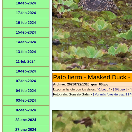
18-feb-2024
17-feb-2024
16-feb-2024
15-feb-2024
14-feb-2024
13-feb-2024
11-feb-2024
10-feb-2024
Pato fierro - Masked Duck -
07-feb-2024
Archivo: 20230722/1318_gon_06.jpg
Exportar la foto con los datos:
-
-
[ C/Logo ]
[ S/Logo ]
[
04-feb-2024
Fotógrafo: Gonzalo Galán -
[ Ver más fotos de esta ESP
03-feb-2024
02-feb-2024
28-ene-2024
27-ene-2024