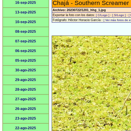
Chajá - Southern Screamer
16-sep-2025
Archivo: 20230722/1201_hhg_1.jpg
13-sep-2025
Exportar la foto con los datos:
-
-
[ C/Logo ]
[ S/Logo ]
[
Fotógrafo: Héctor Horacio García -
[ Ver más fotos de 
10-sep-2025
08-sep-2025
07-sep-2025
06-sep-2025
05-sep-2025
30-ago-2025
29-ago-2025
28-ago-2025
27-ago-2025
26-ago-2025
23-ago-2025
22-ago-2025