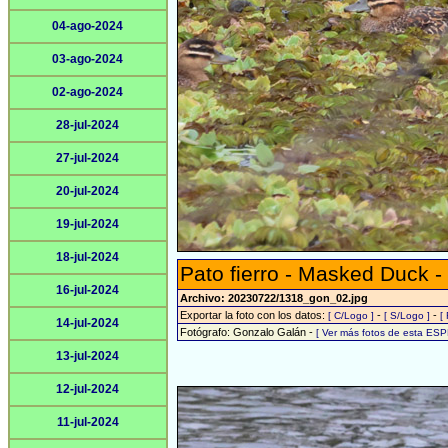
04-ago-2024
03-ago-2024
02-ago-2024
28-jul-2024
27-jul-2024
20-jul-2024
19-jul-2024
18-jul-2024
Pato fierro - Masked Duck -
16-jul-2024
Archivo: 20230722/1318_gon_02.jpg
Exportar la foto con los datos:
-
-
[ C/Logo ]
[ S/Logo ]
[
14-jul-2024
Fotógrafo: Gonzalo Galán -
[ Ver más fotos de esta ESP
13-jul-2024
12-jul-2024
11-jul-2024