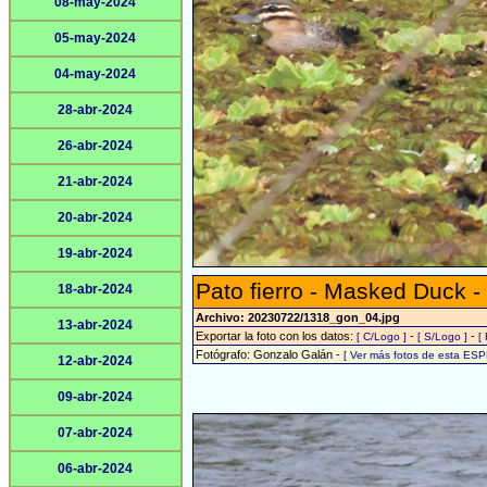
08-may-2024
05-may-2024
04-may-2024
28-abr-2024
26-abr-2024
21-abr-2024
20-abr-2024
19-abr-2024
Pato fierro - Masked Duck -
18-abr-2024
Archivo: 20230722/1318_gon_04.jpg
13-abr-2024
Exportar la foto con los datos:
-
-
[ C/Logo ]
[ S/Logo ]
[
Fotógrafo: Gonzalo Galán -
[ Ver más fotos de esta ESP
12-abr-2024
09-abr-2024
07-abr-2024
06-abr-2024