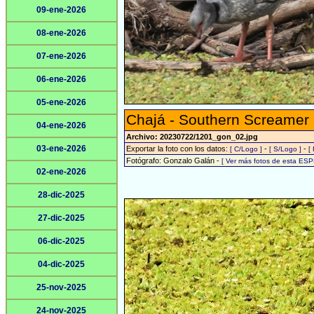
09-ene-2026
08-ene-2026
07-ene-2026
06-ene-2026
05-ene-2026
Chajá - Southern Screamer
04-ene-2026
Archivo: 20230722/1201_gon_02.jpg
03-ene-2026
Exportar la foto con los datos:
-
-
[ C/Logo ]
[ S/Logo ]
[
Fotógrafo: Gonzalo Galán -
[ Ver más fotos de esta ESP
02-ene-2026
28-dic-2025
27-dic-2025
06-dic-2025
04-dic-2025
25-nov-2025
24-nov-2025