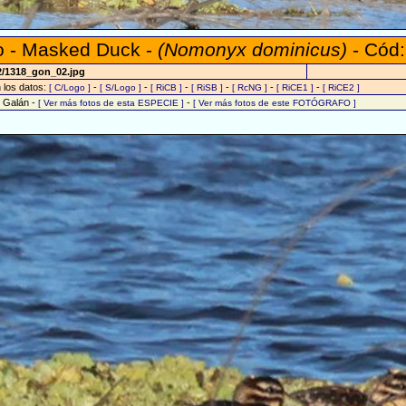
ro - Masked Duck -
(Nomonyx dominicus)
- Cód:
2/1318_gon_02.jpg
n los datos:
-
-
-
-
-
-
[ C/Logo ]
[ S/Logo ]
[ RiCB ]
[ RiSB ]
[ RcNG ]
[ RiCE1 ]
[ RiCE2 ]
o Galán -
-
[ Ver más fotos de esta ESPECIE ]
[ Ver más fotos de este FOTÓGRAFO ]