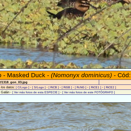
ro - Masked Duck -
(Nomonyx dominicus)
- Cód:
2/1318_gon_03.jpg
n los datos:
-
-
-
-
-
-
[ C/Logo ]
[ S/Logo ]
[ RiCB ]
[ RiSB ]
[ RcNG ]
[ RiCE1 ]
[ RiCE2 ]
o Galán -
-
[ Ver más fotos de esta ESPECIE ]
[ Ver más fotos de este FOTÓGRAFO ]