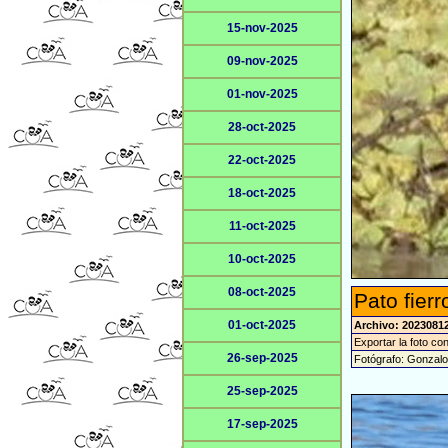
15-nov-2025
09-nov-2025
01-nov-2025
28-oct-2025
22-oct-2025
18-oct-2025
11-oct-2025
10-oct-2025
08-oct-2025
Pato fier
01-oct-2025
Archivo: 2023081
Exportar la foto co
26-sep-2025
Fotógrafo: Gonzal
25-sep-2025
17-sep-2025