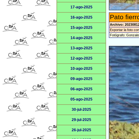
17-ago-2025
Pato fier
16-ago-2025
Archivo: 2023081
15-ago-2025
Exportar la foto co
Fotógrafo: Gonzal
14-ago-2025
13-ago-2025
12-ago-2025
10-ago-2025
09-ago-2025
06-ago-2025
05-ago-2025
30-jul-2025
29-jul-2025
26-jul-2025