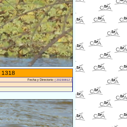
 1318
Fecha y Directorio:
[ 20230812 ]