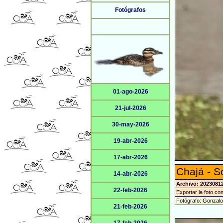
Fotógrafos
01-ago-2026
21-jul-2026
30-may-2026
19-abr-2026
17-abr-2026
Chajá - S
14-abr-2026
Archivo: 2023081
22-feb-2026
Exportar la foto co
Fotógrafo: Gonzal
21-feb-2026