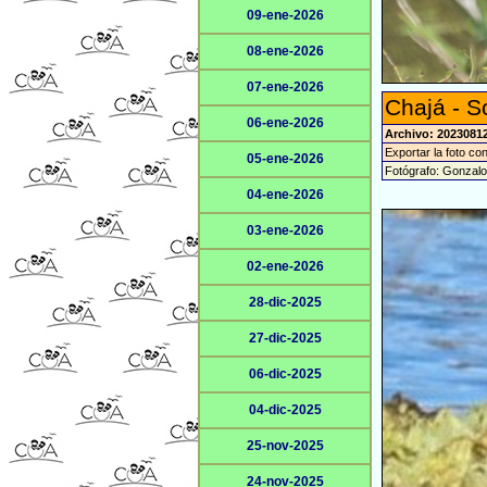
09-ene-2026
08-ene-2026
07-ene-2026
Chajá - S
06-ene-2026
Archivo: 2023081
Exportar la foto co
05-ene-2026
Fotógrafo: Gonzal
04-ene-2026
03-ene-2026
02-ene-2026
28-dic-2025
27-dic-2025
06-dic-2025
04-dic-2025
25-nov-2025
24-nov-2025