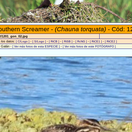
outhern Screamer -
(Chauna torquata)
- Cód: 1
2/1201_gon_02.jpg
n los datos:
-
-
-
-
-
-
[ C/Logo ]
[ S/Logo ]
[ RiCB ]
[ RiSB ]
[ RcNG ]
[ RiCE1 ]
[ RiCE2 ]
o Galán -
-
[ Ver más fotos de esta ESPECIE ]
[ Ver más fotos de este FOTÓGRAFO ]