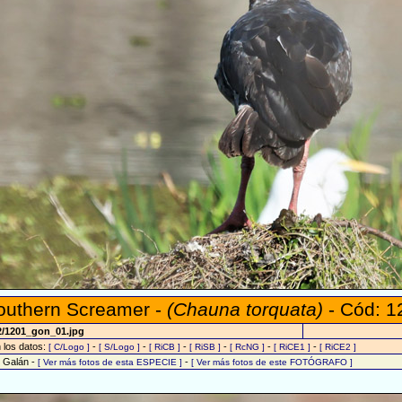
outhern Screamer -
(Chauna torquata)
- Cód: 1
2/1201_gon_01.jpg
n los datos:
-
-
-
-
-
-
[ C/Logo ]
[ S/Logo ]
[ RiCB ]
[ RiSB ]
[ RcNG ]
[ RiCE1 ]
[ RiCE2 ]
o Galán -
-
[ Ver más fotos de esta ESPECIE ]
[ Ver más fotos de este FOTÓGRAFO ]