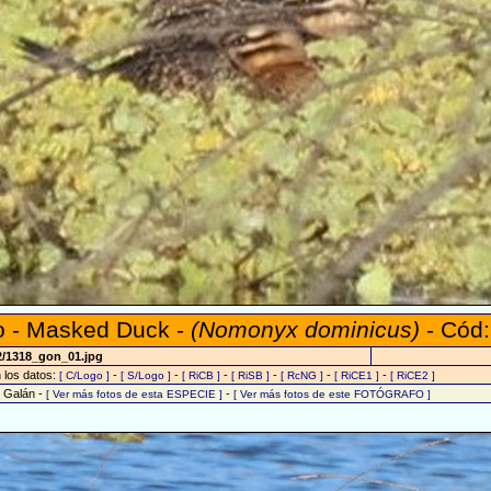
ro - Masked Duck -
(Nomonyx dominicus)
- Cód:
2/1318_gon_01.jpg
n los datos:
-
-
-
-
-
-
[ C/Logo ]
[ S/Logo ]
[ RiCB ]
[ RiSB ]
[ RcNG ]
[ RiCE1 ]
[ RiCE2 ]
o Galán -
-
[ Ver más fotos de esta ESPECIE ]
[ Ver más fotos de este FOTÓGRAFO ]