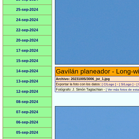
25-sep-2024
24-sep-2024
22-sep-2024
20-sep-2024
17-sep-2024
15-sep-2024
Gavilán planeador - Long-w
14-sep-2024
Archivo: 20231005/3006_jst_1.jpg
13-sep-2024
Exportar la foto con los datos:
-
-
[ C/Logo ]
[ S/Logo ]
[
Fotógrafo: J. Simón Tagtachian -
[ Ver más fotos de es
12-sep-2024
08-sep-2024
07-sep-2024
06-sep-2024
05-sep-2024