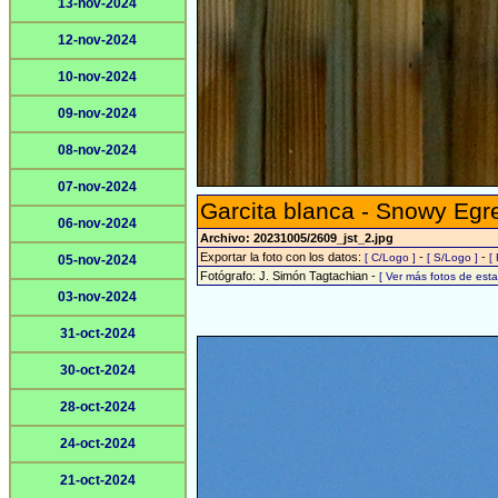
13-nov-2024
12-nov-2024
10-nov-2024
09-nov-2024
08-nov-2024
07-nov-2024
Garcita blanca - Snowy Egr
06-nov-2024
Archivo: 20231005/2609_jst_2.jpg
Exportar la foto con los datos:
-
-
[ C/Logo ]
[ S/Logo ]
[
05-nov-2024
Fotógrafo: J. Simón Tagtachian -
[ Ver más fotos de es
03-nov-2024
31-oct-2024
30-oct-2024
28-oct-2024
24-oct-2024
21-oct-2024