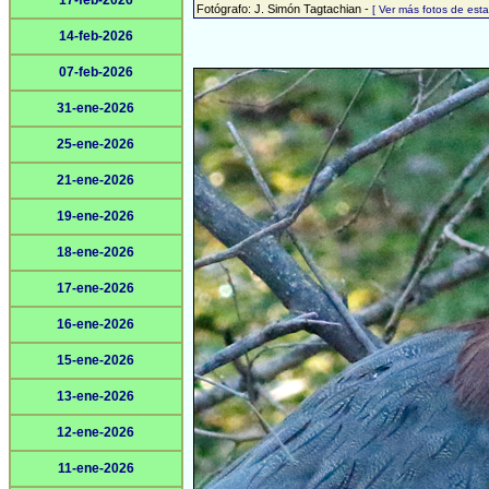
17-feb-2026
Fotógrafo: J. Simón Tagtachian -
[ Ver más fotos de es
14-feb-2026
07-feb-2026
31-ene-2026
25-ene-2026
21-ene-2026
19-ene-2026
18-ene-2026
17-ene-2026
16-ene-2026
15-ene-2026
13-ene-2026
12-ene-2026
11-ene-2026