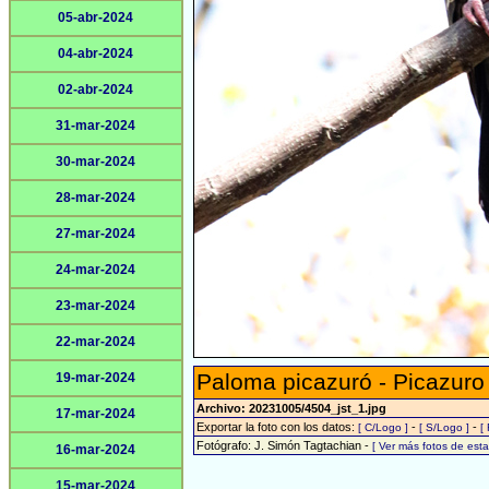
05-abr-2024
04-abr-2024
02-abr-2024
31-mar-2024
30-mar-2024
28-mar-2024
27-mar-2024
24-mar-2024
23-mar-2024
22-mar-2024
Paloma picazuró - Picazuro
19-mar-2024
Archivo: 20231005/4504_jst_1.jpg
17-mar-2024
Exportar la foto con los datos:
-
-
[ C/Logo ]
[ S/Logo ]
[
Fotógrafo: J. Simón Tagtachian -
[ Ver más fotos de es
16-mar-2024
15-mar-2024