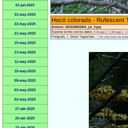
01-jun-2025
31-may-2025
Hocó colorado - Rufescent 
22-may-2025
Archivo: 20231005/2601_jst_3.jpg
Exportar la foto con los datos:
-
-
[ C/Logo ]
[ S/Logo ]
[
21-may-2025
Fotógrafo: J. Simón Tagtachian -
[ Ver más fotos de es
15-may-2025
13-may-2025
11-may-2025
10-may-2025
09-may-2025
03-may-2025
02-may-2025
27-abr-2025
25-abr-2025
23-abr-2025