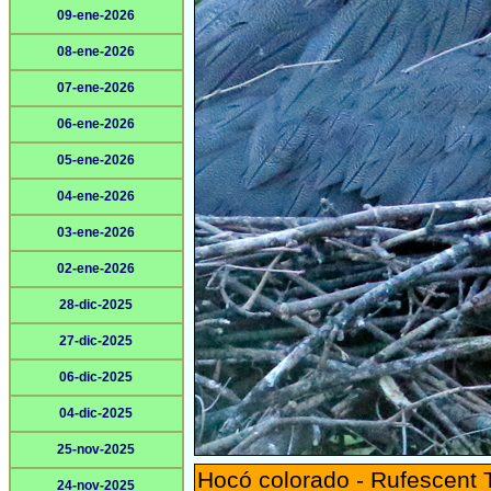
09-ene-2026
08-ene-2026
07-ene-2026
06-ene-2026
05-ene-2026
04-ene-2026
03-ene-2026
02-ene-2026
28-dic-2025
27-dic-2025
06-dic-2025
04-dic-2025
25-nov-2025
Hocó colorado - Rufescent 
24-nov-2025