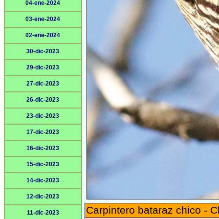
04-ene-2024
03-ene-2024
02-ene-2024
30-dic-2023
29-dic-2023
27-dic-2023
26-dic-2023
23-dic-2023
17-dic-2023
16-dic-2023
15-dic-2023
14-dic-2023
12-dic-2023
Carpintero bataraz chico -
11-dic-2023