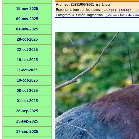
Archivo: 20231005/2601_jst_1.jpg
15-nov-2025
Exportar la foto con los datos:
-
-
[ C/Logo ]
[ S/Logo ]
[
Fotógrafo: J. Simón Tagtachian -
[ Ver más fotos de es
09-nov-2025
01-nov-2025
28-oct-2025
22-oct-2025
18-oct-2025
11-oct-2025
10-oct-2025
08-oct-2025
01-oct-2025
26-sep-2025
25-sep-2025
17-sep-2025