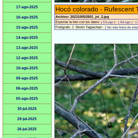
17-ago-2025
Hocó colorado - Rufescent 
Archivo: 20231005/2601_jst_2.jpg
16-ago-2025
Exportar la foto con los datos:
-
-
[ C/Logo ]
[ S/Logo ]
[
15-ago-2025
Fotógrafo: J. Simón Tagtachian -
[ Ver más fotos de es
14-ago-2025
13-ago-2025
12-ago-2025
10-ago-2025
09-ago-2025
06-ago-2025
05-ago-2025
30-jul-2025
29-jul-2025
26-jul-2025