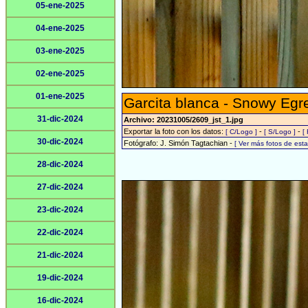
05-ene-2025
04-ene-2025
03-ene-2025
02-ene-2025
01-ene-2025
Garcita blanca - Snowy Egr
31-dic-2024
Archivo: 20231005/2609_jst_1.jpg
Exportar la foto con los datos:
-
-
[ C/Logo ]
[ S/Logo ]
[
30-dic-2024
Fotógrafo: J. Simón Tagtachian -
[ Ver más fotos de es
28-dic-2024
27-dic-2024
23-dic-2024
22-dic-2024
21-dic-2024
19-dic-2024
16-dic-2024