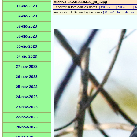
Archivo: 20231005/5502_jst_1.jpg
10-dic-2023
Exportar la foto con los datos:
-
-
[ C/Logo ]
[ S/Logo ]
[ 
Fotógrafo: J. Simón Tagtachian -
[ Ver más fotos de est
09-dic-2023
08-dic-2023
06-dic-2023
05-dic-2023
04-dic-2023
27-nov-2023
26-nov-2023
25-nov-2023
24-nov-2023
23-nov-2023
22-nov-2023
20-nov-2023