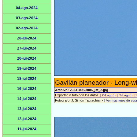
04-ago-2024
03-ago-2024
02-ago-2024
28-jul-2024
27-jul-2024
20-jul-2024
19-jul-2024
18-jul-2024
Gavilán planeador - Long-w
16-jul-2024
Archivo: 20231005/3006_jst_2.jpg
Exportar la foto con los datos:
-
-
[ C/Logo ]
[ S/Logo ]
[
14-jul-2024
Fotógrafo: J. Simón Tagtachian -
[ Ver más fotos de es
13-jul-2024
12-jul-2024
11-jul-2024