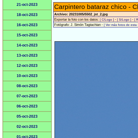
21-oct-2023
Carpintero bataraz chico -
Archivo: 20231005/5502_jst_2.jpg
18-oct-2023
Exportar la foto con los datos:
-
-
[ C/Logo ]
[ S/Logo ]
[ 
16-oct-2023
Fotógrafo: J. Simón Tagtachian -
[ Ver más fotos de est
15-oct-2023
14-oct-2023
13-oct-2023
12-oct-2023
10-oct-2023
08-oct-2023
07-oct-2023
06-oct-2023
05-oct-2023
02-oct-2023
01-oct-2023