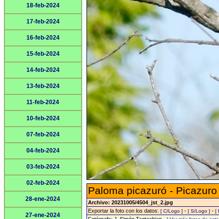
18-feb-2024
17-feb-2024
16-feb-2024
15-feb-2024
14-feb-2024
13-feb-2024
11-feb-2024
10-feb-2024
07-feb-2024
04-feb-2024
03-feb-2024
02-feb-2024
Paloma picazuró - Picazuro
28-ene-2024
Archivo: 20231005/4504_jst_2.jpg
Exportar la foto con los datos:
-
-
[ C/Logo ]
[ S/Logo ]
[
27-ene-2024