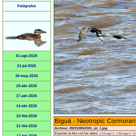
Fotógrafos
01-ago-2026
21-jul-2026
30-may-2026
19-abr-2026
17-abr-2026
14-abr-2026
22-feb-2026
Biguá - Neotropic Cormoran
21-feb-2026
Archivo: 20231005/2301_jst_1.jpg
Exportar la foto con los datos:
-
-
[ C/Logo ]
[ S/Logo ]
[