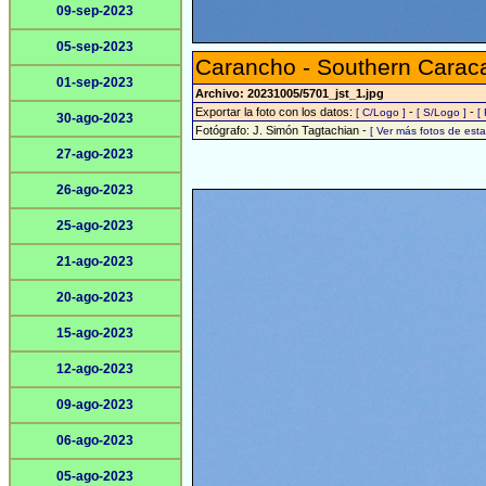
09-sep-2023
05-sep-2023
Carancho - Southern Carac
01-sep-2023
Archivo: 20231005/5701_jst_1.jpg
Exportar la foto con los datos:
-
-
[ C/Logo ]
[ S/Logo ]
[
30-ago-2023
Fotógrafo: J. Simón Tagtachian -
[ Ver más fotos de es
27-ago-2023
26-ago-2023
25-ago-2023
21-ago-2023
20-ago-2023
15-ago-2023
12-ago-2023
09-ago-2023
06-ago-2023
05-ago-2023