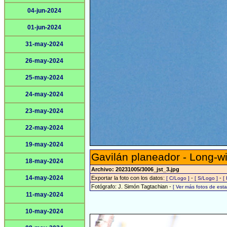
04-jun-2024
01-jun-2024
31-may-2024
26-may-2024
25-may-2024
24-may-2024
23-may-2024
22-may-2024
19-may-2024
Gavilán planeador - Long-w
18-may-2024
Archivo: 20231005/3006_jst_3.jpg
14-may-2024
Exportar la foto con los datos:
-
-
[ C/Logo ]
[ S/Logo ]
[
Fotógrafo: J. Simón Tagtachian -
[ Ver más fotos de es
11-may-2024
10-may-2024