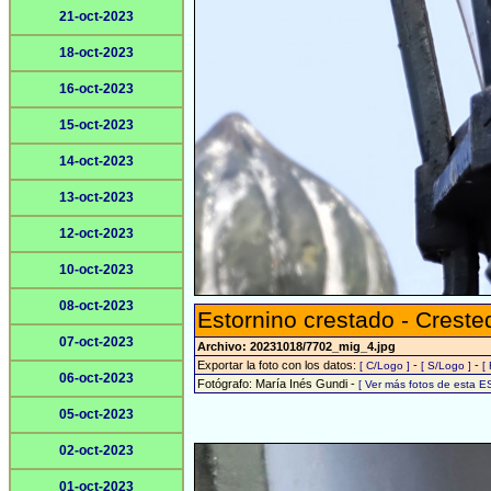
21-oct-2023
18-oct-2023
16-oct-2023
15-oct-2023
14-oct-2023
13-oct-2023
12-oct-2023
10-oct-2023
08-oct-2023
Estornino crestado - Crest
07-oct-2023
Archivo: 20231018/7702_mig_4.jpg
Exportar la foto con los datos:
-
-
[ C/Logo ]
[ S/Logo ]
[
06-oct-2023
Fotógrafo: María Inés Gundi -
[ Ver más fotos de esta 
05-oct-2023
02-oct-2023
01-oct-2023