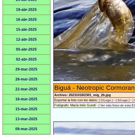
19-abr-2025
16-abr-2025
15-abr-2025
12-abr-2025
05-abr-2025
02-abr-2025
29-mar-2025
28-mar-2025
Biguá - Neotropic Cormoran
22-mar-2025
Archivo: 20231018/2301_mig_2b.jpg
16-mar-2025
Exportar la foto con los datos:
-
-
[ C/Logo ]
[ S/Logo ]
[
Fotógrafo: María Inés Gundi -
[ Ver más fotos de esta 
15-mar-2025
13-mar-2025
09-mar-2025