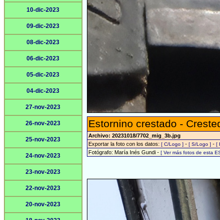
10-dic-2023
09-dic-2023
08-dic-2023
06-dic-2023
05-dic-2023
04-dic-2023
27-nov-2023
Estornino crestado - Crest
26-nov-2023
Archivo: 20231018/7702_mig_3b.jpg
25-nov-2023
Exportar la foto con los datos:
-
-
[ C/Logo ]
[ S/Logo ]
[
Fotógrafo: María Inés Gundi -
[ Ver más fotos de esta 
24-nov-2023
23-nov-2023
22-nov-2023
20-nov-2023