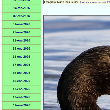
17-feb-2026
Fotógrafo: María Inés Gundi -
[ Ver más fotos de esta 
14-feb-2026
07-feb-2026
31-ene-2026
25-ene-2026
21-ene-2026
19-ene-2026
18-ene-2026
17-ene-2026
16-ene-2026
15-ene-2026
13-ene-2026
12-ene-2026
11-ene-2026