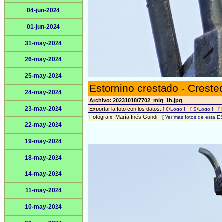
04-jun-2024
01-jun-2024
31-may-2024
26-may-2024
25-may-2024
Estornino crestado - Crest
24-may-2024
Archivo: 20231018/7702_mig_1b.jpg
23-may-2024
Exportar la foto con los datos:
-
-
[ C/Logo ]
[ S/Logo ]
[
Fotógrafo: María Inés Gundi -
[ Ver más fotos de esta 
22-may-2024
19-may-2024
18-may-2024
14-may-2024
11-may-2024
10-may-2024