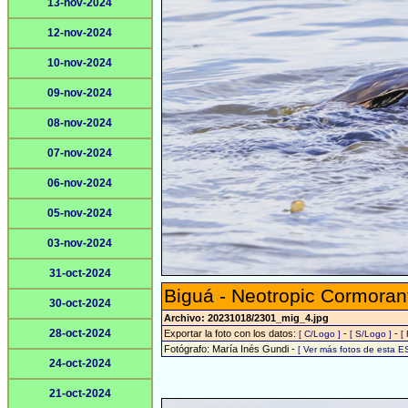
13-nov-2024
12-nov-2024
10-nov-2024
09-nov-2024
08-nov-2024
07-nov-2024
06-nov-2024
05-nov-2024
03-nov-2024
31-oct-2024
Biguá - Neotropic Cormoran
30-oct-2024
Archivo: 20231018/2301_mig_4.jpg
28-oct-2024
Exportar la foto con los datos:
-
-
[ C/Logo ]
[ S/Logo ]
[
Fotógrafo: María Inés Gundi -
[ Ver más fotos de esta 
24-oct-2024
21-oct-2024