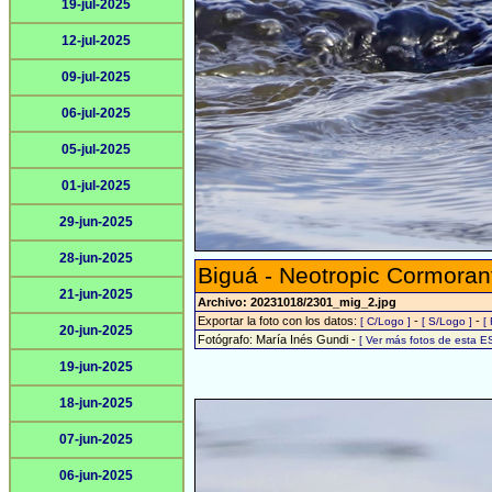
19-jul-2025
12-jul-2025
09-jul-2025
06-jul-2025
05-jul-2025
01-jul-2025
29-jun-2025
28-jun-2025
Biguá - Neotropic Cormoran
21-jun-2025
Archivo: 20231018/2301_mig_2.jpg
Exportar la foto con los datos:
-
-
[ C/Logo ]
[ S/Logo ]
[
20-jun-2025
Fotógrafo: María Inés Gundi -
[ Ver más fotos de esta 
19-jun-2025
18-jun-2025
07-jun-2025
06-jun-2025