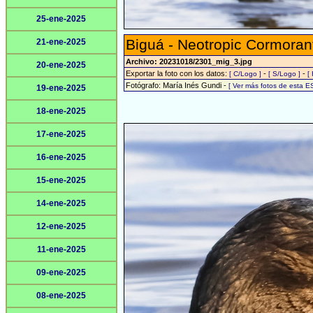
25-ene-2025
Biguá - Neotropic Cormoran
21-ene-2025
Archivo: 20231018/2301_mig_3.jpg
20-ene-2025
Exportar la foto con los datos:
-
-
[ C/Logo ]
[ S/Logo ]
[
Fotógrafo: María Inés Gundi -
[ Ver más fotos de esta 
19-ene-2025
18-ene-2025
17-ene-2025
16-ene-2025
15-ene-2025
14-ene-2025
12-ene-2025
11-ene-2025
09-ene-2025
08-ene-2025