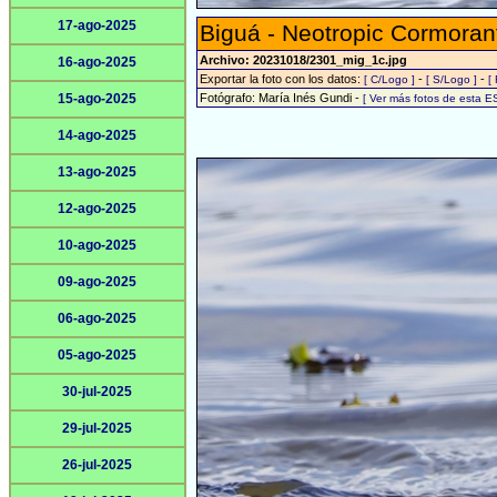
17-ago-2025
Biguá - Neotropic Cormoran
Archivo: 20231018/2301_mig_1c.jpg
16-ago-2025
Exportar la foto con los datos:
-
-
[ C/Logo ]
[ S/Logo ]
[
15-ago-2025
Fotógrafo: María Inés Gundi -
[ Ver más fotos de esta 
14-ago-2025
13-ago-2025
12-ago-2025
10-ago-2025
09-ago-2025
06-ago-2025
05-ago-2025
30-jul-2025
29-jul-2025
26-jul-2025