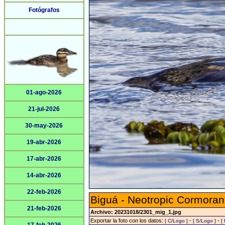
Fotógrafos
01-ago-2026
21-jul-2026
30-may-2026
19-abr-2026
17-abr-2026
14-abr-2026
22-feb-2026
Biguá - Neotropic Cormoran
21-feb-2026
Archivo: 20231018/2301_mig_1.jpg
Exportar la foto con los datos:
-
-
[ C/Logo ]
[ S/Logo ]
[