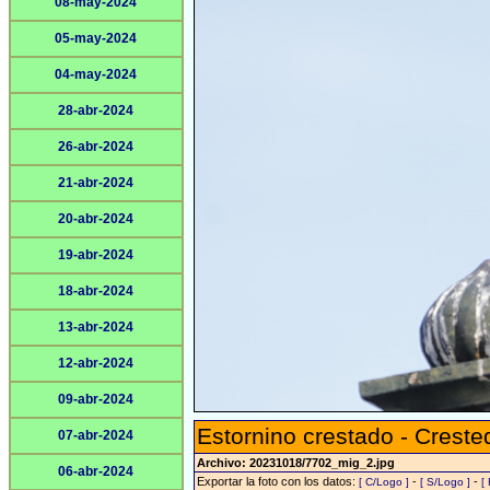
08-may-2024
05-may-2024
04-may-2024
28-abr-2024
26-abr-2024
21-abr-2024
20-abr-2024
19-abr-2024
18-abr-2024
13-abr-2024
12-abr-2024
09-abr-2024
Estornino crestado - Crest
07-abr-2024
Archivo: 20231018/7702_mig_2.jpg
06-abr-2024
Exportar la foto con los datos:
-
-
[ C/Logo ]
[ S/Logo ]
[