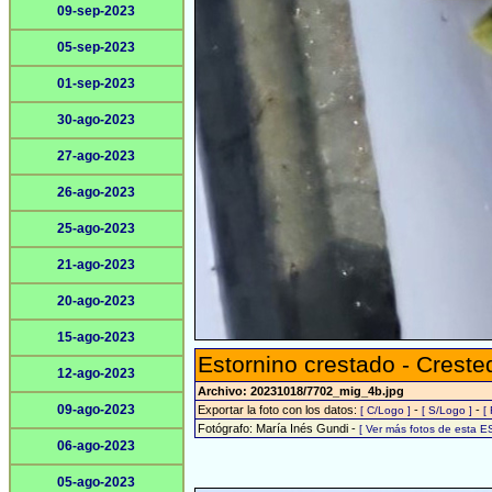
09-sep-2023
05-sep-2023
01-sep-2023
30-ago-2023
27-ago-2023
26-ago-2023
25-ago-2023
21-ago-2023
20-ago-2023
15-ago-2023
Estornino crestado - Crest
12-ago-2023
Archivo: 20231018/7702_mig_4b.jpg
09-ago-2023
Exportar la foto con los datos:
-
-
[ C/Logo ]
[ S/Logo ]
[
Fotógrafo: María Inés Gundi -
[ Ver más fotos de esta 
06-ago-2023
05-ago-2023