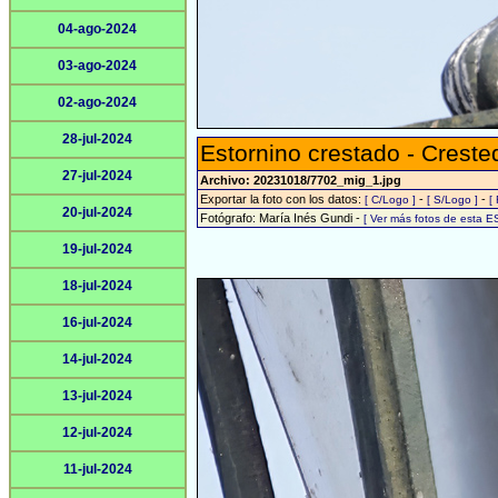
04-ago-2024
03-ago-2024
02-ago-2024
28-jul-2024
Estornino crestado - Crest
27-jul-2024
Archivo: 20231018/7702_mig_1.jpg
Exportar la foto con los datos:
-
-
[ C/Logo ]
[ S/Logo ]
[
20-jul-2024
Fotógrafo: María Inés Gundi -
[ Ver más fotos de esta 
19-jul-2024
18-jul-2024
16-jul-2024
14-jul-2024
13-jul-2024
12-jul-2024
11-jul-2024