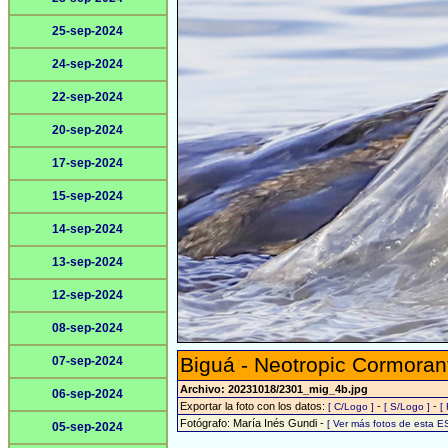
25-sep-2024
24-sep-2024
22-sep-2024
20-sep-2024
17-sep-2024
15-sep-2024
14-sep-2024
13-sep-2024
12-sep-2024
08-sep-2024
Biguá - Neotropic Cormoran
07-sep-2024
Archivo: 20231018/2301_mig_4b.jpg
06-sep-2024
Exportar la foto con los datos:
-
-
[ C/Logo ]
[ S/Logo ]
[
Fotógrafo: María Inés Gundi -
[ Ver más fotos de esta 
05-sep-2024