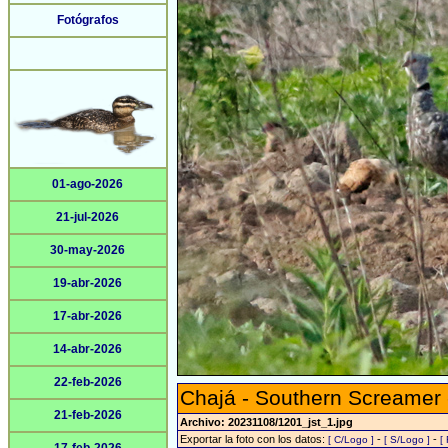
Fotógrafos
01-ago-2026
21-jul-2026
30-may-2026
19-abr-2026
17-abr-2026
14-abr-2026
22-feb-2026
Chajá - Southern Screamer
21-feb-2026
Archivo: 20231108/1201_jst_1.jpg
Exportar la foto con los datos:
-
-
[ C/Logo ]
[ S/Logo ]
[