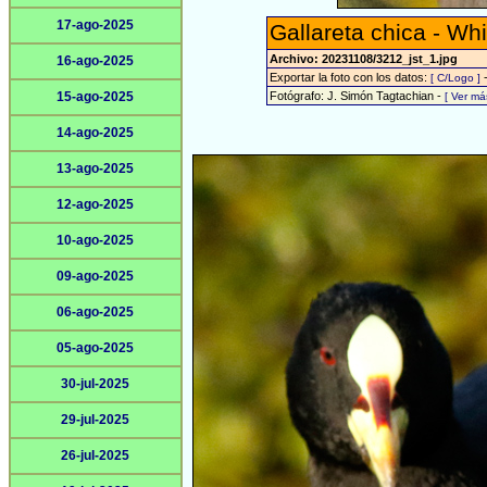
17-ago-2025
Gallareta chica - Wh
Archivo: 20231108/3212_jst_1.jpg
16-ago-2025
Exportar la foto con los datos:
[ C/Logo ]
15-ago-2025
Fotógrafo: J. Simón Tagtachian -
[ Ver m
14-ago-2025
13-ago-2025
12-ago-2025
10-ago-2025
09-ago-2025
06-ago-2025
05-ago-2025
30-jul-2025
29-jul-2025
26-jul-2025