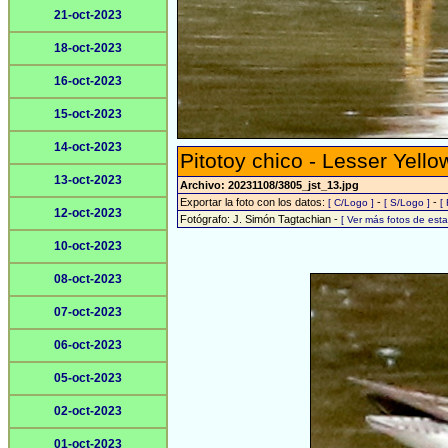
21-oct-2023
18-oct-2023
16-oct-2023
15-oct-2023
14-oct-2023
Pitotoy chico - Lesser Yello
13-oct-2023
Archivo: 20231108/3805_jst_13.jpg
Exportar la foto con los datos:
-
-
[ C/Logo ]
[ S/Logo ]
[
12-oct-2023
Fotógrafo: J. Simón Tagtachian -
[ Ver más fotos de es
10-oct-2023
08-oct-2023
07-oct-2023
06-oct-2023
05-oct-2023
02-oct-2023
01-oct-2023