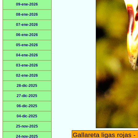
09-ene-2026
08-ene-2026
07-ene-2026
06-ene-2026
05-ene-2026
04-ene-2026
03-ene-2026
02-ene-2026
28-dic-2025
27-dic-2025
06-dic-2025
04-dic-2025
25-nov-2025
Gallareta ligas rojas 
24-nov-2025