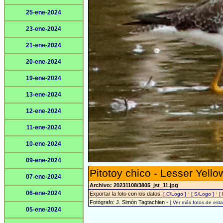
25-ene-2024
23-ene-2024
21-ene-2024
20-ene-2024
19-ene-2024
13-ene-2024
12-ene-2024
11-ene-2024
10-ene-2024
09-ene-2024
Pitotoy chico - Lesser Yello
07-ene-2024
Archivo: 20231108/3805_jst_11.jpg
06-ene-2024
Exportar la foto con los datos:
-
-
[ C/Logo ]
[ S/Logo ]
[
Fotógrafo: J. Simón Tagtachian -
[ Ver más fotos de es
05-ene-2024