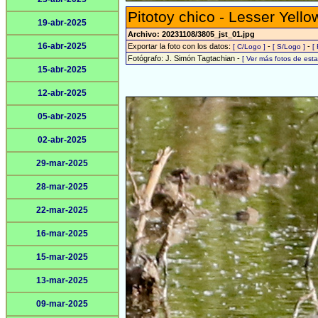
Pitotoy chico - Lesser Yello
19-abr-2025
Archivo: 20231108/3805_jst_01.jpg
16-abr-2025
Exportar la foto con los datos:
-
-
[ C/Logo ]
[ S/Logo ]
[
Fotógrafo: J. Simón Tagtachian -
[ Ver más fotos de es
15-abr-2025
12-abr-2025
05-abr-2025
02-abr-2025
29-mar-2025
28-mar-2025
22-mar-2025
16-mar-2025
15-mar-2025
13-mar-2025
09-mar-2025