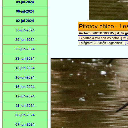
09-jul-2024
06-jul-2024
02-jul-2024
Pitotoy chico - Le
30-jun-2024
Archivo: 20231108/3805_jst_07.j
Exportar la foto con los datos:
[ C/L
29-jun-2024
Fotógrafo: J. Simón Tagtachian -
[ 
25-jun-2024
23-jun-2024
18-jun-2024
16-jun-2024
15-jun-2024
12-jun-2024
11-jun-2024
08-jun-2024
07-jun-2024