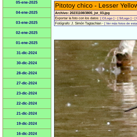
05-ene-2025
Pitotoy chico - Lesser Yello
04-ene-2025
Archivo: 20231108/3805_jst_03.jpg
Exportar la foto con los datos:
-
-
[ C/Logo ]
[ S/Logo ]
[
03-ene-2025
Fotógrafo: J. Simón Tagtachian -
[ Ver más fotos de es
02-ene-2025
01-ene-2025
31-dic-2024
30-dic-2024
28-dic-2024
27-dic-2024
23-dic-2024
22-dic-2024
21-dic-2024
19-dic-2024
16-dic-2024