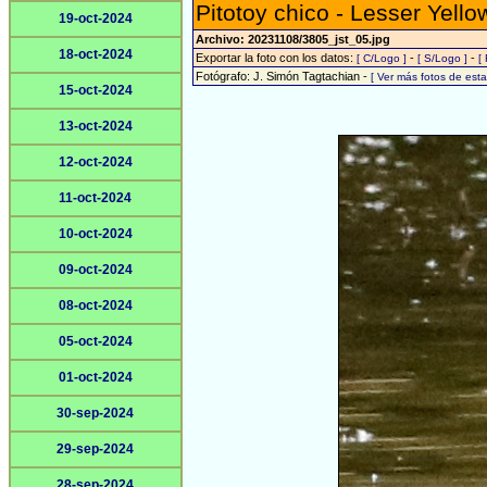
Pitotoy chico - Lesser Yello
19-oct-2024
Archivo: 20231108/3805_jst_05.jpg
18-oct-2024
Exportar la foto con los datos:
-
-
[ C/Logo ]
[ S/Logo ]
[
Fotógrafo: J. Simón Tagtachian -
[ Ver más fotos de es
15-oct-2024
13-oct-2024
12-oct-2024
11-oct-2024
10-oct-2024
09-oct-2024
08-oct-2024
05-oct-2024
01-oct-2024
30-sep-2024
29-sep-2024
28-sep-2024