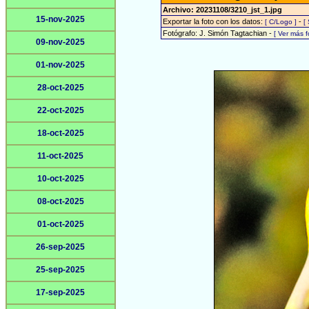
Archivo: 20231108/3210_jst_1.jpg
15-nov-2025
Exportar la foto con los datos:
-
[ C/Logo ]
[
Fotógrafo: J. Simón Tagtachian -
[ Ver más 
09-nov-2025
01-nov-2025
28-oct-2025
22-oct-2025
18-oct-2025
11-oct-2025
10-oct-2025
08-oct-2025
01-oct-2025
26-sep-2025
25-sep-2025
17-sep-2025