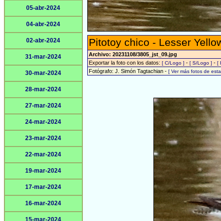
05-abr-2024
04-abr-2024
Pitotoy chico - Lesser Yello
02-abr-2024
Archivo: 20231108/3805_jst_09.jpg
31-mar-2024
Exportar la foto con los datos:
-
-
[ C/Logo ]
[ S/Logo ]
[
Fotógrafo: J. Simón Tagtachian -
[ Ver más fotos de es
30-mar-2024
28-mar-2024
27-mar-2024
24-mar-2024
23-mar-2024
22-mar-2024
19-mar-2024
17-mar-2024
16-mar-2024
15-mar-2024