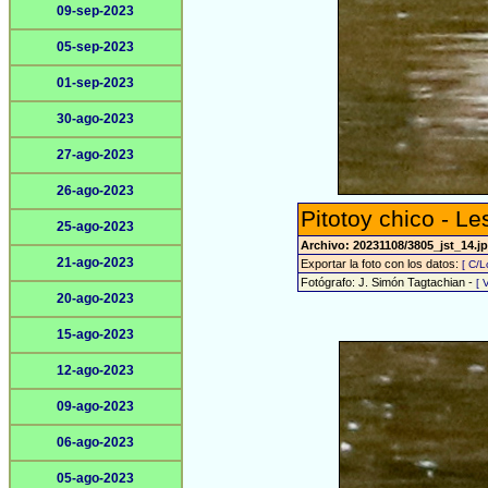
09-sep-2023
05-sep-2023
01-sep-2023
30-ago-2023
27-ago-2023
26-ago-2023
Pitotoy chico - Le
25-ago-2023
Archivo: 20231108/3805_jst_14.j
21-ago-2023
Exportar la foto con los datos:
[ C/L
Fotógrafo: J. Simón Tagtachian -
[ 
20-ago-2023
15-ago-2023
12-ago-2023
09-ago-2023
06-ago-2023
05-ago-2023