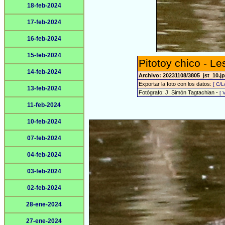
18-feb-2024
17-feb-2024
16-feb-2024
15-feb-2024
Pitotoy chico - Le
14-feb-2024
Archivo: 20231108/3805_jst_10.j
Exportar la foto con los datos:
[ C/L
13-feb-2024
Fotógrafo: J. Simón Tagtachian -
[ 
11-feb-2024
10-feb-2024
07-feb-2024
04-feb-2024
03-feb-2024
02-feb-2024
28-ene-2024
27-ene-2024