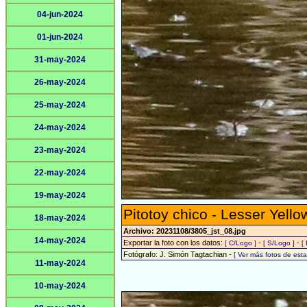
04-jun-2024
01-jun-2024
31-may-2024
26-may-2024
25-may-2024
24-may-2024
23-may-2024
22-may-2024
19-may-2024
Pitotoy chico - Lesser Yello
18-may-2024
Archivo: 20231108/3805_jst_08.jpg
14-may-2024
Exportar la foto con los datos:
-
-
[ C/Logo ]
[ S/Logo ]
[
Fotógrafo: J. Simón Tagtachian -
[ Ver más fotos de es
11-may-2024
10-may-2024