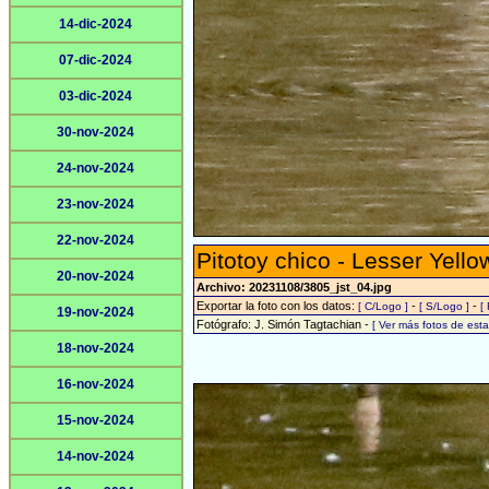
14-dic-2024
07-dic-2024
03-dic-2024
30-nov-2024
24-nov-2024
23-nov-2024
22-nov-2024
Pitotoy chico - Lesser Yello
20-nov-2024
Archivo: 20231108/3805_jst_04.jpg
Exportar la foto con los datos:
-
-
[ C/Logo ]
[ S/Logo ]
[
19-nov-2024
Fotógrafo: J. Simón Tagtachian -
[ Ver más fotos de es
18-nov-2024
16-nov-2024
15-nov-2024
14-nov-2024