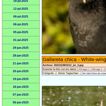
19-jul-2025
12-jul-2025
09-jul-2025
06-jul-2025
05-jul-2025
01-jul-2025
29-jun-2025
28-jun-2025
Gallareta chica - White-win
21-jun-2025
Archivo: 20231108/3212_jst_2.jpg
Exportar la foto con los datos:
-
-
[ C/Logo ]
[ S/Logo ]
[
20-jun-2025
Fotógrafo: J. Simón Tagtachian -
[ Ver más fotos de es
19-jun-2025
18-jun-2025
07-jun-2025
06-jun-2025