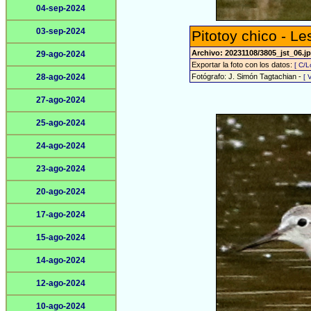
04-sep-2024
03-sep-2024
Pitotoy chico - Le
Archivo: 20231108/3805_jst_06.j
29-ago-2024
Exportar la foto con los datos:
[ C/L
28-ago-2024
Fotógrafo: J. Simón Tagtachian -
[ 
27-ago-2024
25-ago-2024
24-ago-2024
23-ago-2024
20-ago-2024
17-ago-2024
15-ago-2024
14-ago-2024
12-ago-2024
10-ago-2024