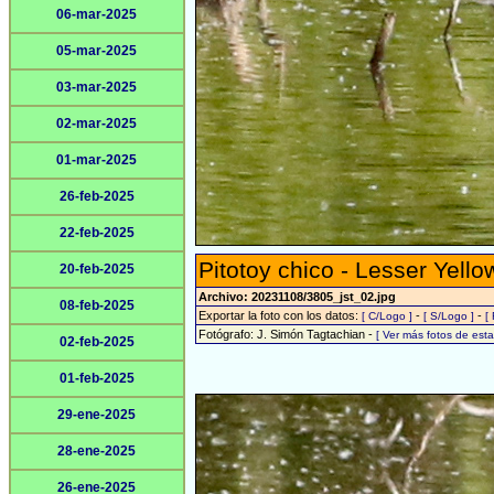
06-mar-2025
05-mar-2025
03-mar-2025
02-mar-2025
01-mar-2025
26-feb-2025
22-feb-2025
Pitotoy chico - Lesser Yello
20-feb-2025
Archivo: 20231108/3805_jst_02.jpg
08-feb-2025
Exportar la foto con los datos:
-
-
[ C/Logo ]
[ S/Logo ]
[
Fotógrafo: J. Simón Tagtachian -
[ Ver más fotos de es
02-feb-2025
01-feb-2025
29-ene-2025
28-ene-2025
26-ene-2025