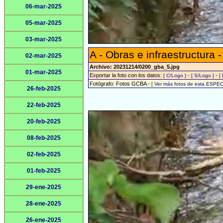
06-mar-2025
05-mar-2025
03-mar-2025
A - Obras e infraestructura -
02-mar-2025
Archivo: 20231214/0200_gba_5.jpg
01-mar-2025
Exportar la foto con los datos:
-
-
[ C/Logo ]
[ S/Logo ]
[
Fotógrafo: Fotos GCBA -
[ Ver más fotos de esta ESPEC
26-feb-2025
22-feb-2025
20-feb-2025
08-feb-2025
02-feb-2025
01-feb-2025
29-ene-2025
28-ene-2025
26-ene-2025