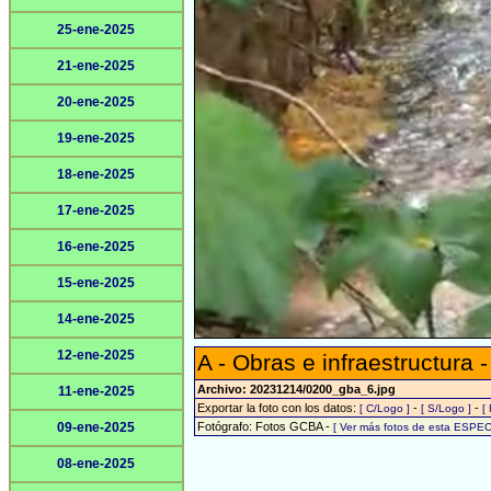
25-ene-2025
21-ene-2025
20-ene-2025
19-ene-2025
18-ene-2025
17-ene-2025
16-ene-2025
15-ene-2025
14-ene-2025
12-ene-2025
A - Obras e infraestructura -
Archivo: 20231214/0200_gba_6.jpg
11-ene-2025
Exportar la foto con los datos:
-
-
[ C/Logo ]
[ S/Logo ]
[
09-ene-2025
Fotógrafo: Fotos GCBA -
[ Ver más fotos de esta ESPEC
08-ene-2025