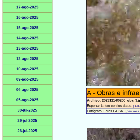
17-ago-2025
16-ago-2025
15-ago-2025
14-ago-2025
13-ago-2025
12-ago-2025
10-ago-2025
09-ago-2025
06-ago-2025
A - Obras e infrae
05-ago-2025
Archivo: 20231214/0200_gba_3.
Exportar la foto con los datos:
[ C/
30-jul-2025
Fotógrafo: Fotos GCBA -
[ Ver más
29-jul-2025
26-jul-2025