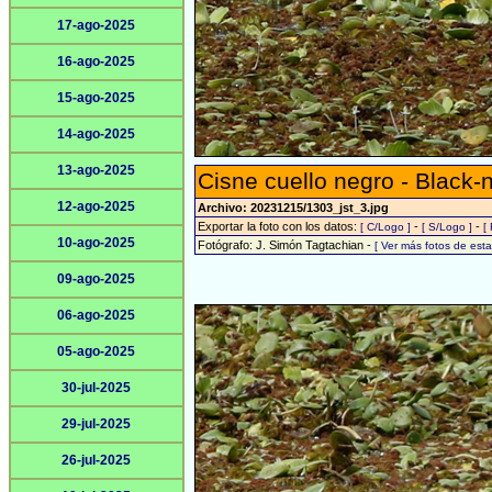
17-ago-2025
16-ago-2025
15-ago-2025
14-ago-2025
13-ago-2025
Cisne cuello negro - Black
12-ago-2025
Archivo: 20231215/1303_jst_3.jpg
Exportar la foto con los datos:
-
-
[ C/Logo ]
[ S/Logo ]
[
10-ago-2025
Fotógrafo: J. Simón Tagtachian -
[ Ver más fotos de es
09-ago-2025
06-ago-2025
05-ago-2025
30-jul-2025
29-jul-2025
26-jul-2025