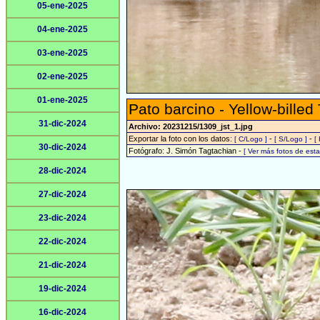
05-ene-2025
04-ene-2025
03-ene-2025
02-ene-2025
01-ene-2025
Pato barcino - Yellow-billed
31-dic-2024
Archivo: 20231215/1309_jst_1.jpg
Exportar la foto con los datos:
-
-
[ C/Logo ]
[ S/Logo ]
[
30-dic-2024
Fotógrafo: J. Simón Tagtachian -
[ Ver más fotos de es
28-dic-2024
27-dic-2024
23-dic-2024
22-dic-2024
21-dic-2024
19-dic-2024
16-dic-2024