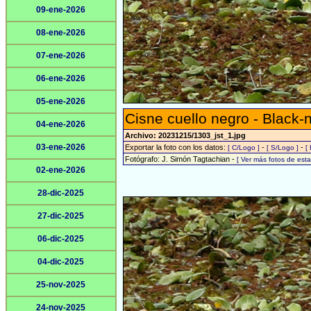
09-ene-2026
08-ene-2026
07-ene-2026
06-ene-2026
05-ene-2026
Cisne cuello negro - Black
04-ene-2026
Archivo: 20231215/1303_jst_1.jpg
03-ene-2026
Exportar la foto con los datos:
-
-
[ C/Logo ]
[ S/Logo ]
[
Fotógrafo: J. Simón Tagtachian -
[ Ver más fotos de es
02-ene-2026
28-dic-2025
27-dic-2025
06-dic-2025
04-dic-2025
25-nov-2025
24-nov-2025