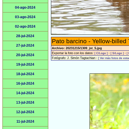
04-ago-2024
03-ago-2024
02-ago-2024
28-jul-2024
Pato barcino - Yellow-billed
27-jul-2024
Archivo: 20231215/1309_jst_5.jpg
Exportar la foto con los datos:
-
-
[ C/Logo ]
[ S/Logo ]
[
20-jul-2024
Fotógrafo: J. Simón Tagtachian -
[ Ver más fotos de es
19-jul-2024
18-jul-2024
16-jul-2024
14-jul-2024
13-jul-2024
12-jul-2024
11-jul-2024