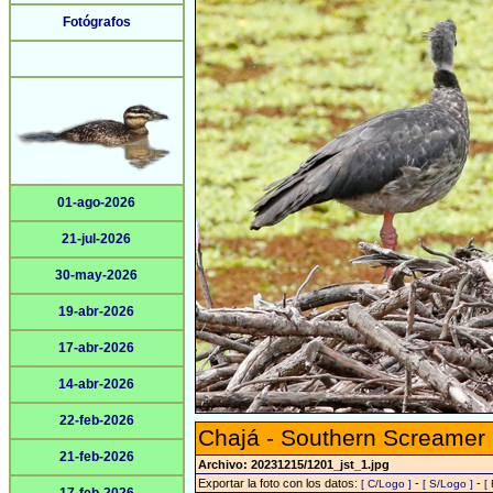
Fotógrafos
01-ago-2026
21-jul-2026
30-may-2026
19-abr-2026
17-abr-2026
14-abr-2026
22-feb-2026
Chajá - Southern Screamer
21-feb-2026
Archivo: 20231215/1201_jst_1.jpg
Exportar la foto con los datos:
-
-
[ C/Logo ]
[ S/Logo ]
[