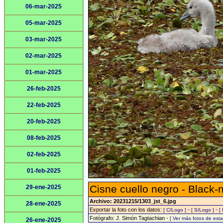
06-mar-2025
05-mar-2025
03-mar-2025
02-mar-2025
01-mar-2025
26-feb-2025
22-feb-2025
20-feb-2025
08-feb-2025
02-feb-2025
01-feb-2025
Cisne cuello negro - Black
29-ene-2025
Archivo: 20231215/1303_jst_6.jpg
28-ene-2025
Exportar la foto con los datos:
-
-
[ C/Logo ]
[ S/Logo ]
[
Fotógrafo: J. Simón Tagtachian -
[ Ver más fotos de es
26-ene-2025