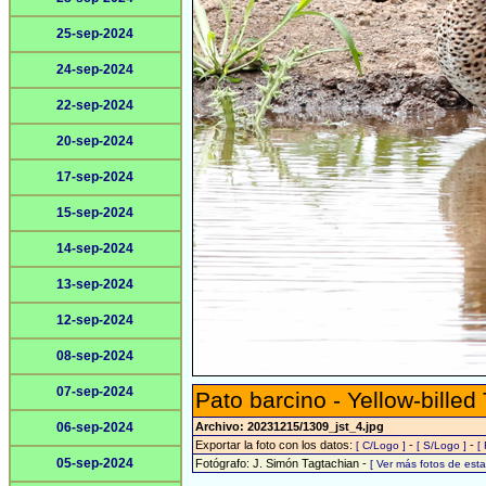
25-sep-2024
24-sep-2024
22-sep-2024
20-sep-2024
17-sep-2024
15-sep-2024
14-sep-2024
13-sep-2024
12-sep-2024
08-sep-2024
07-sep-2024
Pato barcino - Yellow-billed
06-sep-2024
Archivo: 20231215/1309_jst_4.jpg
Exportar la foto con los datos:
-
-
[ C/Logo ]
[ S/Logo ]
[
05-sep-2024
Fotógrafo: J. Simón Tagtachian -
[ Ver más fotos de es