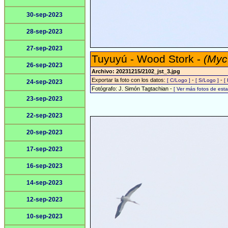
30-sep-2023
28-sep-2023
27-sep-2023
Tuyuyú - Wood Stork -
(Myc
26-sep-2023
Archivo: 20231215/2102_jst_3.jpg
Exportar la foto con los datos:
-
-
[ C/Logo ]
[ S/Logo ]
[
24-sep-2023
Fotógrafo: J. Simón Tagtachian -
[ Ver más fotos de es
23-sep-2023
22-sep-2023
20-sep-2023
17-sep-2023
16-sep-2023
14-sep-2023
12-sep-2023
10-sep-2023