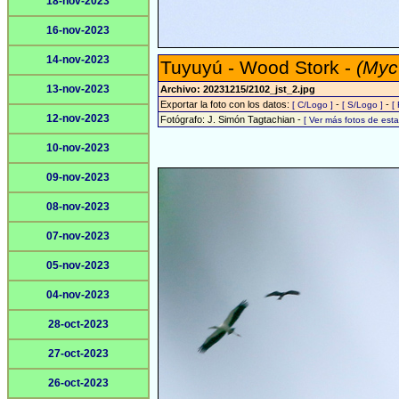
18-nov-2023
16-nov-2023
14-nov-2023
Tuyuyú - Wood Stork -
(Myc
13-nov-2023
Archivo: 20231215/2102_jst_2.jpg
Exportar la foto con los datos:
-
-
[ C/Logo ]
[ S/Logo ]
[
12-nov-2023
Fotógrafo: J. Simón Tagtachian -
[ Ver más fotos de es
10-nov-2023
09-nov-2023
08-nov-2023
07-nov-2023
05-nov-2023
04-nov-2023
28-oct-2023
27-oct-2023
26-oct-2023