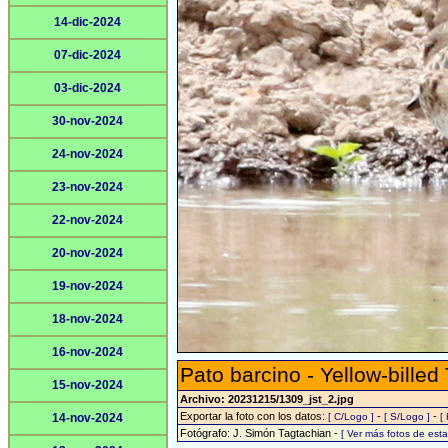
14-dic-2024
07-dic-2024
03-dic-2024
30-nov-2024
24-nov-2024
23-nov-2024
22-nov-2024
20-nov-2024
19-nov-2024
18-nov-2024
16-nov-2024
Pato barcino - Yellow-billed
15-nov-2024
Archivo: 20231215/1309_jst_2.jpg
Exportar la foto con los datos:
-
-
14-nov-2024
[ C/Logo ]
[ S/Logo ]
[
Fotógrafo: J. Simón Tagtachian -
[ Ver más fotos de es