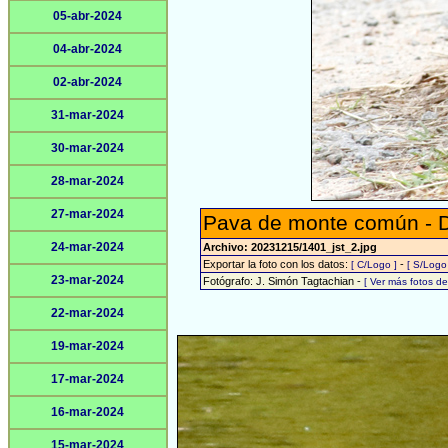
05-abr-2024
04-abr-2024
02-abr-2024
31-mar-2024
30-mar-2024
28-mar-2024
27-mar-2024
Pava de monte común - 
24-mar-2024
Archivo: 20231215/1401_jst_2.jpg
Exportar la foto con los datos:
-
[ C/Logo ]
[ S/Logo
23-mar-2024
Fotógrafo: J. Simón Tagtachian -
[ Ver más fotos d
22-mar-2024
19-mar-2024
17-mar-2024
16-mar-2024
15-mar-2024