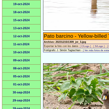
19-oct-2024
18-oct-2024
15-oct-2024
13-oct-2024
Pato barcino - Yellow-billed
12-oct-2024
Archivo: 20231215/1309_jst_3.jpg
11-oct-2024
Exportar la foto con los datos:
-
-
[ C/Logo ]
[ S/Logo ]
[
Fotógrafo: J. Simón Tagtachian -
[ Ver más fotos de es
10-oct-2024
09-oct-2024
08-oct-2024
05-oct-2024
01-oct-2024
30-sep-2024
29-sep-2024
28-sep-2024