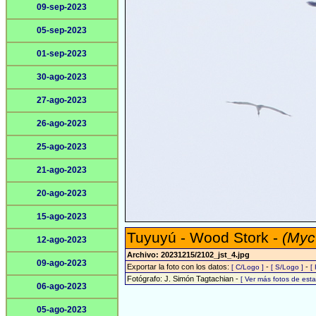
09-sep-2023
05-sep-2023
01-sep-2023
30-ago-2023
27-ago-2023
26-ago-2023
25-ago-2023
21-ago-2023
20-ago-2023
15-ago-2023
Tuyuyú - Wood Stork -
(Myc
12-ago-2023
Archivo: 20231215/2102_jst_4.jpg
09-ago-2023
Exportar la foto con los datos:
-
-
[ C/Logo ]
[ S/Logo ]
[
Fotógrafo: J. Simón Tagtachian -
[ Ver más fotos de es
06-ago-2023
05-ago-2023