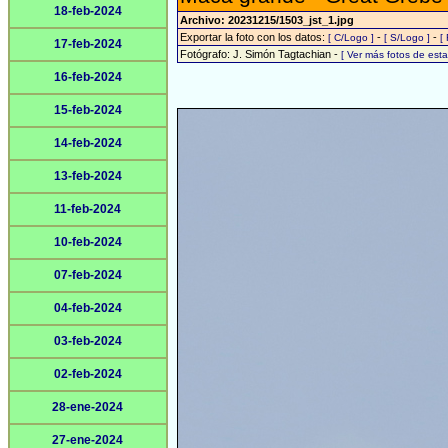
18-feb-2024
Archivo: 20231215/1503_jst_1.jpg
Exportar la foto con los datos:
-
-
[ C/Logo ]
[ S/Logo ]
[
17-feb-2024
Fotógrafo: J. Simón Tagtachian -
[ Ver más fotos de es
16-feb-2024
15-feb-2024
14-feb-2024
13-feb-2024
11-feb-2024
10-feb-2024
07-feb-2024
04-feb-2024
03-feb-2024
02-feb-2024
28-ene-2024
27-ene-2024