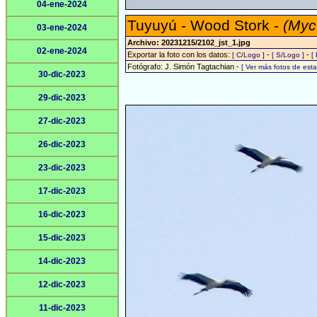
04-ene-2024
Tuyuyú - Wood Stork -
(Myc
03-ene-2024
Archivo: 20231215/2102_jst_1.jpg
02-ene-2024
Exportar la foto con los datos:
-
-
[ C/Logo ]
[ S/Logo ]
[
Fotógrafo: J. Simón Tagtachian -
[ Ver más fotos de es
30-dic-2023
29-dic-2023
27-dic-2023
26-dic-2023
23-dic-2023
17-dic-2023
16-dic-2023
15-dic-2023
14-dic-2023
12-dic-2023
11-dic-2023