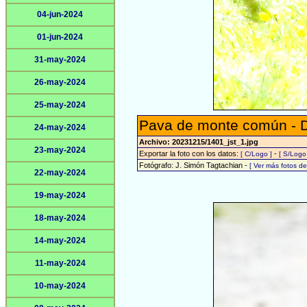
04-jun-2024
01-jun-2024
31-may-2024
26-may-2024
25-may-2024
Pava de monte común - 
24-may-2024
Archivo: 20231215/1401_jst_1.jpg
23-may-2024
Exportar la foto con los datos:
-
[ C/Logo ]
[ S/Logo
Fotógrafo: J. Simón Tagtachian -
[ Ver más fotos d
22-may-2024
19-may-2024
18-may-2024
14-may-2024
11-may-2024
10-may-2024