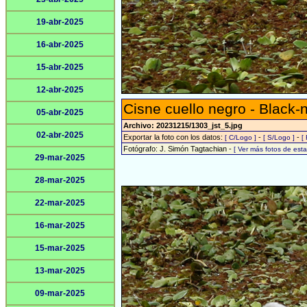
19-abr-2025
16-abr-2025
15-abr-2025
12-abr-2025
Cisne cuello negro - Black
05-abr-2025
Archivo: 20231215/1303_jst_5.jpg
02-abr-2025
Exportar la foto con los datos:
-
-
[ C/Logo ]
[ S/Logo ]
[
Fotógrafo: J. Simón Tagtachian -
[ Ver más fotos de es
29-mar-2025
28-mar-2025
22-mar-2025
16-mar-2025
15-mar-2025
13-mar-2025
09-mar-2025