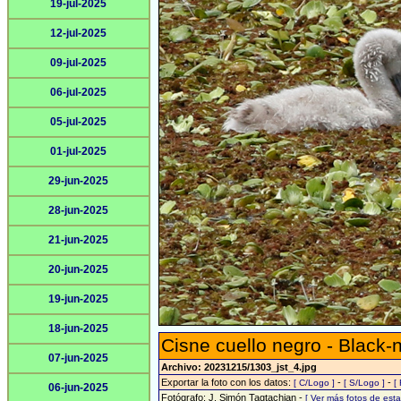
19-jul-2025
12-jul-2025
09-jul-2025
06-jul-2025
05-jul-2025
01-jul-2025
29-jun-2025
28-jun-2025
21-jun-2025
20-jun-2025
19-jun-2025
18-jun-2025
Cisne cuello negro - Black
07-jun-2025
Archivo: 20231215/1303_jst_4.jpg
Exportar la foto con los datos:
-
-
[ C/Logo ]
[ S/Logo ]
[
06-jun-2025
Fotógrafo: J. Simón Tagtachian -
[ Ver más fotos de es