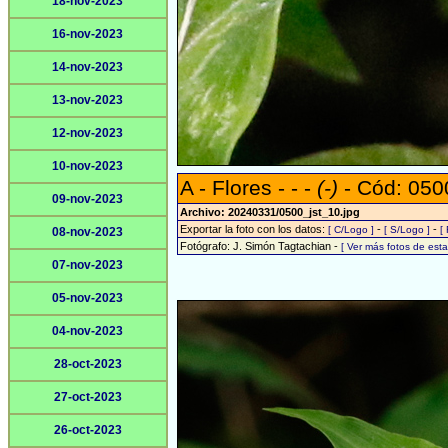
18-nov-2023
16-nov-2023
14-nov-2023
13-nov-2023
12-nov-2023
10-nov-2023
A - Flores - - -
(-)
- Cód: 050
09-nov-2023
Archivo: 20240331/0500_jst_10.jpg
Exportar la foto con los datos:
-
-
[ C/Logo ]
[ S/Logo ]
[
08-nov-2023
Fotógrafo: J. Simón Tagtachian -
[ Ver más fotos de es
07-nov-2023
05-nov-2023
04-nov-2023
28-oct-2023
27-oct-2023
26-oct-2023