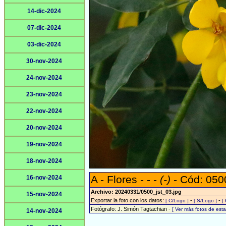
14-dic-2024
07-dic-2024
03-dic-2024
30-nov-2024
24-nov-2024
23-nov-2024
22-nov-2024
20-nov-2024
19-nov-2024
18-nov-2024
A - Flores - - -
(-)
- Cód: 050
16-nov-2024
Archivo: 20240331/0500_jst_03.jpg
15-nov-2024
Exportar la foto con los datos:
-
-
[ C/Logo ]
[ S/Logo ]
[
Fotógrafo: J. Simón Tagtachian -
[ Ver más fotos de es
14-nov-2024