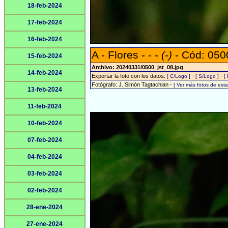
18-feb-2024
17-feb-2024
16-feb-2024
A - Flores - - -
(-)
- Cód: 050
15-feb-2024
Archivo: 20240331/0500_jst_08.jpg
14-feb-2024
Exportar la foto con los datos:
-
-
[ C/Logo ]
[ S/Logo ]
[
Fotógrafo: J. Simón Tagtachian -
[ Ver más fotos de es
13-feb-2024
11-feb-2024
10-feb-2024
07-feb-2024
04-feb-2024
03-feb-2024
02-feb-2024
28-ene-2024
27-ene-2024