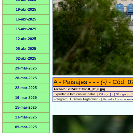
19-abr-2025
16-abr-2025
15-abr-2025
12-abr-2025
05-abr-2025
02-abr-2025
29-mar-2025
28-mar-2025
A - Paisajes - - -
(-)
- Cód: 0
22-mar-2025
Archivo: 20240331/0250_jst_6.jpg
Exportar la foto con los datos:
-
-
[ C/Logo ]
[ S/Logo ]
[
16-mar-2025
Fotógrafo: J. Simón Tagtachian -
[ Ver más fotos de es
15-mar-2025
13-mar-2025
09-mar-2025