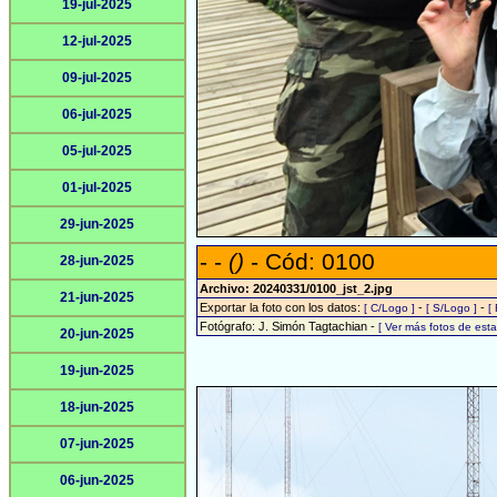
19-jul-2025
12-jul-2025
09-jul-2025
06-jul-2025
05-jul-2025
01-jul-2025
29-jun-2025
- -
()
- Cód: 0100
28-jun-2025
Archivo: 20240331/0100_jst_2.jpg
21-jun-2025
Exportar la foto con los datos:
-
-
[ C/Logo ]
[ S/Logo ]
[
Fotógrafo: J. Simón Tagtachian -
[ Ver más fotos de es
20-jun-2025
19-jun-2025
18-jun-2025
07-jun-2025
06-jun-2025