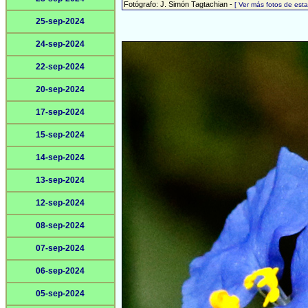
Fotógrafo: J. Simón Tagtachian -
[ Ver más fotos de es
25-sep-2024
24-sep-2024
22-sep-2024
20-sep-2024
17-sep-2024
15-sep-2024
14-sep-2024
13-sep-2024
12-sep-2024
08-sep-2024
07-sep-2024
06-sep-2024
05-sep-2024