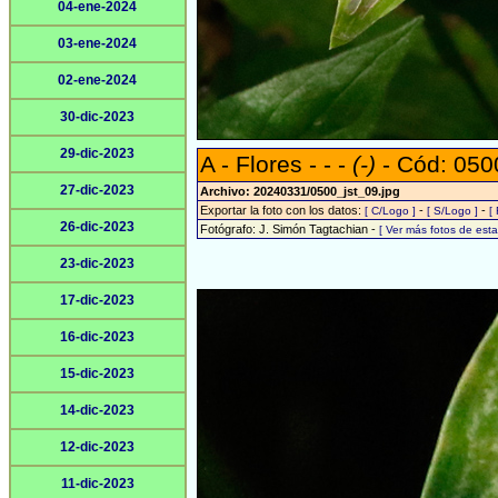
04-ene-2024
03-ene-2024
02-ene-2024
30-dic-2023
29-dic-2023
A - Flores - - -
(-)
- Cód: 050
27-dic-2023
Archivo: 20240331/0500_jst_09.jpg
Exportar la foto con los datos:
-
-
[ C/Logo ]
[ S/Logo ]
[
26-dic-2023
Fotógrafo: J. Simón Tagtachian -
[ Ver más fotos de es
23-dic-2023
17-dic-2023
16-dic-2023
15-dic-2023
14-dic-2023
12-dic-2023
11-dic-2023