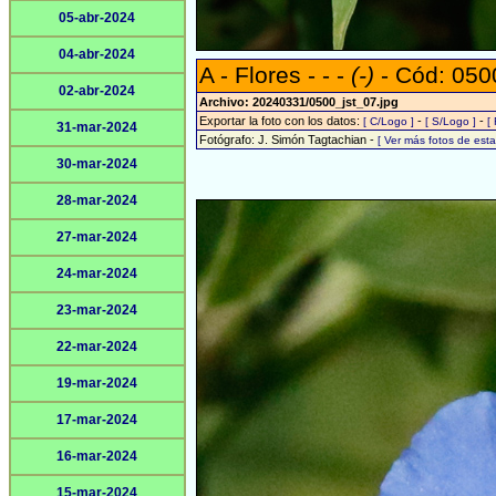
05-abr-2024
04-abr-2024
A - Flores - - -
(-)
- Cód: 050
02-abr-2024
Archivo: 20240331/0500_jst_07.jpg
Exportar la foto con los datos:
-
-
[ C/Logo ]
[ S/Logo ]
[
31-mar-2024
Fotógrafo: J. Simón Tagtachian -
[ Ver más fotos de es
30-mar-2024
28-mar-2024
27-mar-2024
24-mar-2024
23-mar-2024
22-mar-2024
19-mar-2024
17-mar-2024
16-mar-2024
15-mar-2024