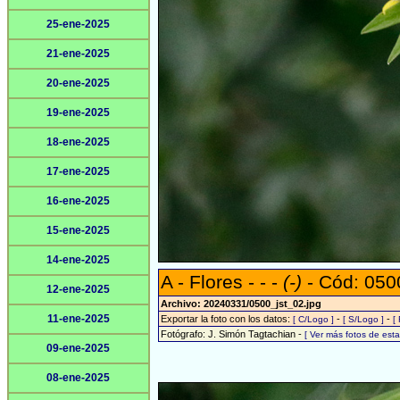
25-ene-2025
21-ene-2025
20-ene-2025
19-ene-2025
18-ene-2025
17-ene-2025
16-ene-2025
15-ene-2025
14-ene-2025
A - Flores - - -
(-)
- Cód: 050
12-ene-2025
Archivo: 20240331/0500_jst_02.jpg
11-ene-2025
Exportar la foto con los datos:
-
-
[ C/Logo ]
[ S/Logo ]
[
Fotógrafo: J. Simón Tagtachian -
[ Ver más fotos de es
09-ene-2025
08-ene-2025