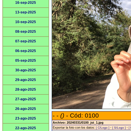
16-sep-2025
13-sep-2025
10-sep-2025
08-sep-2025
07-sep-2025
06-sep-2025
05-sep-2025
30-ago-2025
29-ago-2025
28-ago-2025
27-ago-2025
26-ago-2025
- -
()
- Cód: 0100
23-ago-2025
Archivo: 20240331/0100_jst_1.jpg
Exportar la foto con los datos:
-
-
22-ago-2025
[ C/Logo ]
[ S/Logo ]
[