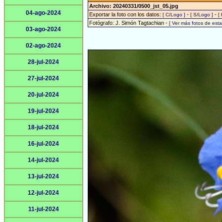
Archivo: 20240331/0500_jst_05.jpg
04-ago-2024
Exportar la foto con los datos:
-
-
[ C/Logo ]
[ S/Logo ]
[
Fotógrafo: J. Simón Tagtachian -
[ Ver más fotos de es
03-ago-2024
02-ago-2024
28-jul-2024
27-jul-2024
20-jul-2024
19-jul-2024
18-jul-2024
16-jul-2024
14-jul-2024
13-jul-2024
12-jul-2024
11-jul-2024