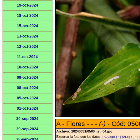
19-oct-2024
18-oct-2024
15-oct-2024
13-oct-2024
12-oct-2024
11-oct-2024
10-oct-2024
09-oct-2024
08-oct-2024
05-oct-2024
01-oct-2024
30-sep-2024
A - Flores - - -
(-)
- Cód: 050
29-sep-2024
Archivo: 20240331/0500_jst_04.jpg
Exportar la foto con los datos:
-
-
[ C/Logo ]
[ S/Logo ]
[
28-sep-2024