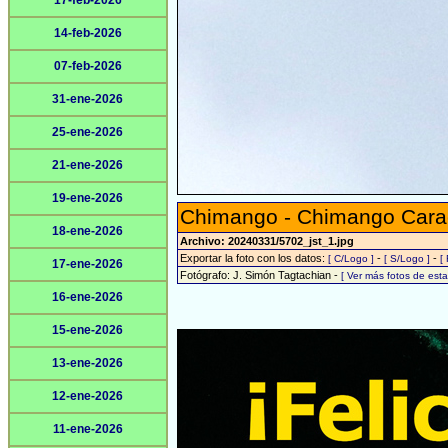
17-feb-2026
14-feb-2026
07-feb-2026
31-ene-2026
25-ene-2026
21-ene-2026
19-ene-2026
Chimango - Chimango Cara
18-ene-2026
Archivo: 20240331/5702_jst_1.jpg
Exportar la foto con los datos:
-
-
[ C/Logo ]
[ S/Logo ]
[
17-ene-2026
Fotógrafo: J. Simón Tagtachian -
[ Ver más fotos de es
16-ene-2026
15-ene-2026
13-ene-2026
12-ene-2026
11-ene-2026