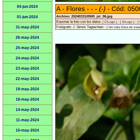
04-jun-2024
A - Flores - - -
(-)
- Cód: 050
Archivo: 20240331/0500_jst_06.jpg
01-jun-2024
Exportar la foto con los datos:
-
-
[ C/Logo ]
[ S/Logo ]
[
31-may-2024
Fotógrafo: J. Simón Tagtachian -
[ Ver más fotos de es
26-may-2024
25-may-2024
24-may-2024
23-may-2024
22-may-2024
19-may-2024
18-may-2024
14-may-2024
11-may-2024
10-may-2024