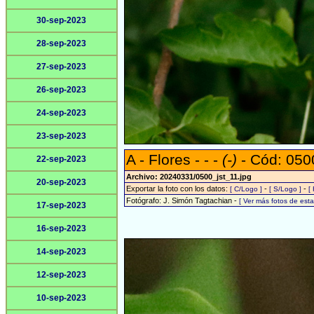
30-sep-2023
28-sep-2023
27-sep-2023
26-sep-2023
24-sep-2023
23-sep-2023
A - Flores - - -
(-)
- Cód: 050
22-sep-2023
Archivo: 20240331/0500_jst_11.jpg
20-sep-2023
Exportar la foto con los datos:
-
-
[ C/Logo ]
[ S/Logo ]
[
Fotógrafo: J. Simón Tagtachian -
[ Ver más fotos de es
17-sep-2023
16-sep-2023
14-sep-2023
12-sep-2023
10-sep-2023