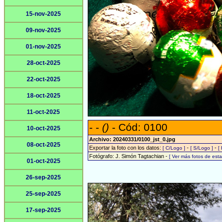
15-nov-2025
09-nov-2025
01-nov-2025
28-oct-2025
22-oct-2025
18-oct-2025
11-oct-2025
- -
()
- Cód: 0100
10-oct-2025
Archivo: 20240331/0100_jst_0.jpg
08-oct-2025
Exportar la foto con los datos:
-
-
[ C/Logo ]
[ S/Logo ]
[
Fotógrafo: J. Simón Tagtachian -
[ Ver más fotos de es
01-oct-2025
26-sep-2025
25-sep-2025
17-sep-2025