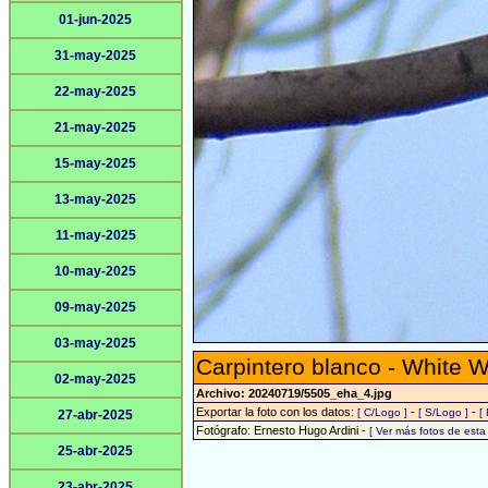
01-jun-2025
31-may-2025
22-may-2025
21-may-2025
15-may-2025
13-may-2025
11-may-2025
10-may-2025
09-may-2025
03-may-2025
Carpintero blanco - White 
02-may-2025
Archivo: 20240719/5505_eha_4.jpg
Exportar la foto con los datos:
-
-
[ C/Logo ]
[ S/Logo ]
[
27-abr-2025
Fotógrafo: Ernesto Hugo Ardini -
[ Ver más fotos de est
25-abr-2025
23-abr-2025