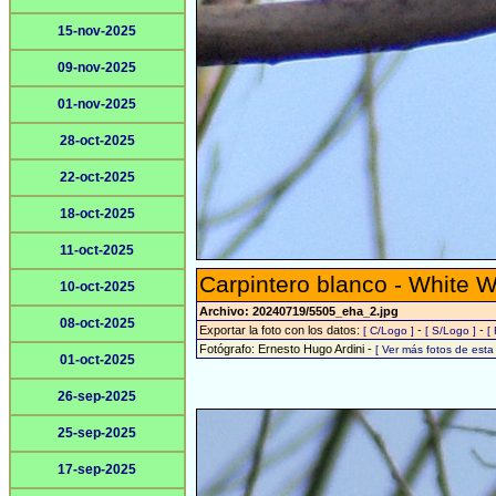
15-nov-2025
09-nov-2025
01-nov-2025
28-oct-2025
22-oct-2025
18-oct-2025
11-oct-2025
Carpintero blanco - White 
10-oct-2025
Archivo: 20240719/5505_eha_2.jpg
08-oct-2025
Exportar la foto con los datos:
-
-
[ C/Logo ]
[ S/Logo ]
[
Fotógrafo: Ernesto Hugo Ardini -
[ Ver más fotos de est
01-oct-2025
26-sep-2025
25-sep-2025
17-sep-2025