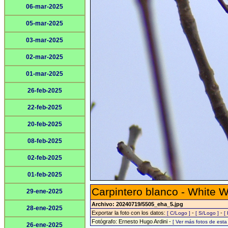
06-mar-2025
05-mar-2025
03-mar-2025
02-mar-2025
01-mar-2025
26-feb-2025
22-feb-2025
20-feb-2025
08-feb-2025
02-feb-2025
01-feb-2025
Carpintero blanco - White 
29-ene-2025
Archivo: 20240719/5505_eha_5.jpg
28-ene-2025
Exportar la foto con los datos:
-
-
[ C/Logo ]
[ S/Logo ]
[
Fotógrafo: Ernesto Hugo Ardini -
[ Ver más fotos de est
26-ene-2025