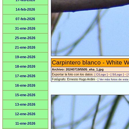
17-feb-2026
14-feb-2026
07-feb-2026
31-ene-2026
25-ene-2026
21-ene-2026
19-ene-2026
Carpintero blanco - White 
18-ene-2026
Archivo: 20240719/5505_eha_1.jpg
Exportar la foto con los datos:
-
-
[ C/Logo ]
[ S/Logo ]
[
17-ene-2026
Fotógrafo: Ernesto Hugo Ardini -
[ Ver más fotos de est
16-ene-2026
15-ene-2026
13-ene-2026
12-ene-2026
11-ene-2026