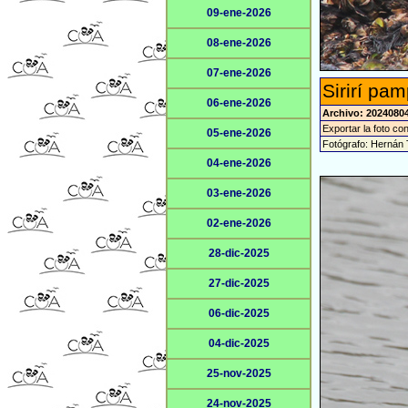
09-ene-2026
08-ene-2026
07-ene-2026
Sirirí pa
06-ene-2026
Archivo: 20240804
Exportar la foto co
05-ene-2026
Fotógrafo: Hernán 
04-ene-2026
03-ene-2026
02-ene-2026
28-dic-2025
27-dic-2025
06-dic-2025
04-dic-2025
25-nov-2025
24-nov-2025