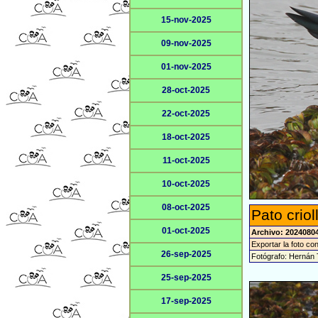
15-nov-2025
09-nov-2025
01-nov-2025
28-oct-2025
22-oct-2025
18-oct-2025
11-oct-2025
10-oct-2025
08-oct-2025
Pato crio
01-oct-2025
Archivo: 20240804
Exportar la foto co
26-sep-2025
Fotógrafo: Hernán 
25-sep-2025
17-sep-2025