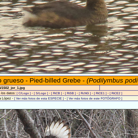
 grueso - Pied-billed Grebe -
(Podilymbus podi
/1502_jor_1.jpg
n los datos:
-
-
-
-
-
-
[ C/Logo ]
[ S/Logo ]
[ RiCB ]
[ RiSB ]
[ RcNG ]
[ RiCE1 ]
[ RiCE2 ]
na López -
-
[ Ver más fotos de esta ESPECIE ]
[ Ver más fotos de este FOTÓGRAFO ]