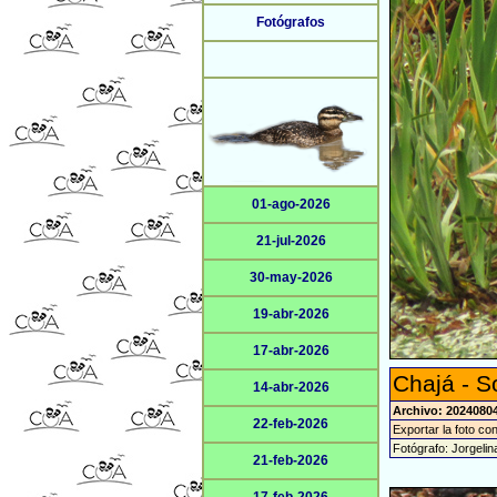
Fotógrafos
01-ago-2026
21-jul-2026
30-may-2026
19-abr-2026
17-abr-2026
Chajá - S
14-abr-2026
Archivo: 20240804
22-feb-2026
Exportar la foto co
Fotógrafo: Jorgeli
21-feb-2026