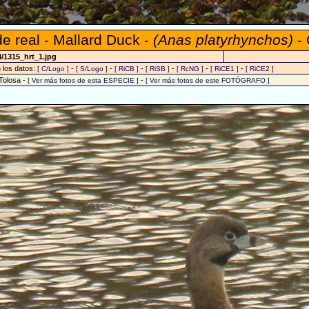
e real - Mallard Duck -
(Anas platyrhynchos)
- 
/1315_hrt_1.jpg
n los datos:
-
-
-
-
-
-
[ C/Logo ]
[ S/Logo ]
[ RiCB ]
[ RiSB ]
[ RcNG ]
[ RiCE1 ]
[ RiCE2 ]
Tolosa -
-
[ Ver más fotos de esta ESPECIE ]
[ Ver más fotos de este FOTÓGRAFO ]