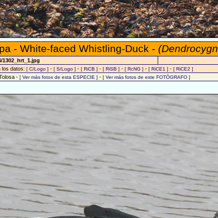
mpa - White-faced Whistling-Duck -
(Dendrocygn
/1302_hrt_1.jpg
n los datos:
-
-
-
-
-
-
[ C/Logo ]
[ S/Logo ]
[ RiCB ]
[ RiSB ]
[ RcNG ]
[ RiCE1 ]
[ RiCE2 ]
Tolosa -
-
[ Ver más fotos de esta ESPECIE ]
[ Ver más fotos de este FOTÓGRAFO ]