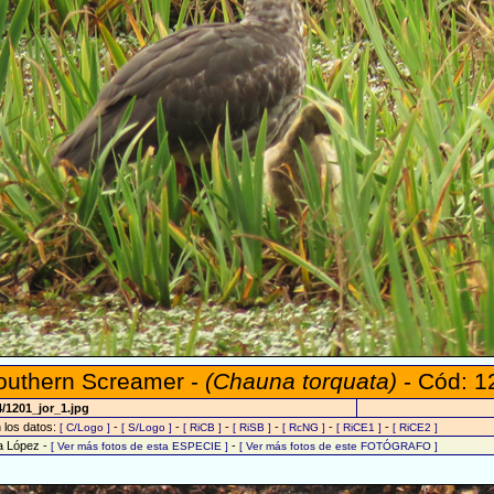
outhern Screamer -
(Chauna torquata)
- Cód: 1
/1201_jor_1.jpg
n los datos:
-
-
-
-
-
-
[ C/Logo ]
[ S/Logo ]
[ RiCB ]
[ RiSB ]
[ RcNG ]
[ RiCE1 ]
[ RiCE2 ]
na López -
-
[ Ver más fotos de esta ESPECIE ]
[ Ver más fotos de este FOTÓGRAFO ]