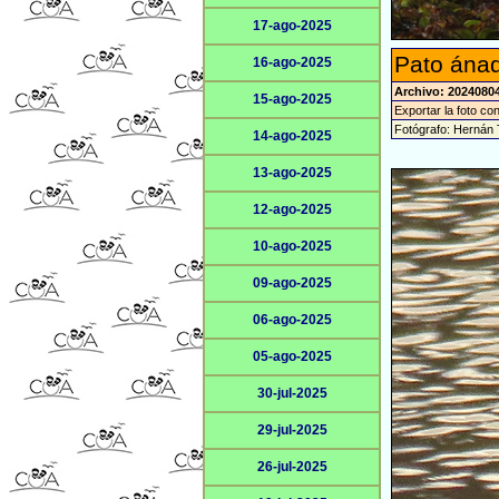
17-ago-2025
Pato ánad
16-ago-2025
Archivo: 20240804
15-ago-2025
Exportar la foto co
Fotógrafo: Hernán 
14-ago-2025
13-ago-2025
12-ago-2025
10-ago-2025
09-ago-2025
06-ago-2025
05-ago-2025
30-jul-2025
29-jul-2025
26-jul-2025