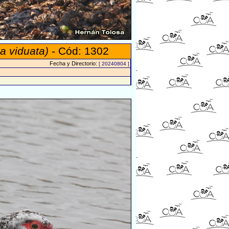
a viduata)
- Cód: 1302
Fecha y Directorio:
[ 20240804 ]