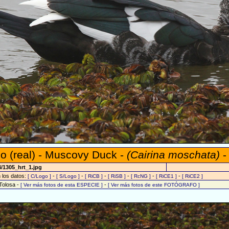
llo (real) - Muscovy Duck -
(Cairina moschata)
-
/1305_hrt_1.jpg
n los datos:
-
-
-
-
-
-
[ C/Logo ]
[ S/Logo ]
[ RiCB ]
[ RiSB ]
[ RcNG ]
[ RiCE1 ]
[ RiCE2 ]
Tolosa -
-
[ Ver más fotos de esta ESPECIE ]
[ Ver más fotos de este FOTÓGRAFO ]