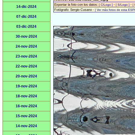
Exportar la foto con los datos:
-
-
[ C/Logo ]
[ S/Logo ]
[
14-dic-2024
Fotógrafo: Sergio Cusano -
[ Ver más fotos de esta ESP
07-dic-2024
03-dic-2024
30-nov-2024
24-nov-2024
23-nov-2024
22-nov-2024
20-nov-2024
19-nov-2024
18-nov-2024
16-nov-2024
15-nov-2024
14-nov-2024