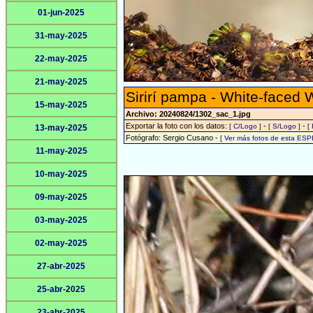
01-jun-2025
31-may-2025
22-may-2025
21-may-2025
Sirirí pampa - White-faced 
15-may-2025
Archivo: 20240824/1302_sac_1.jpg
Exportar la foto con los datos:
-
-
[ C/Logo ]
[ S/Logo ]
[
13-may-2025
Fotógrafo: Sergio Cusano -
[ Ver más fotos de esta ESP
11-may-2025
10-may-2025
09-may-2025
03-may-2025
02-may-2025
27-abr-2025
25-abr-2025
23-abr-2025