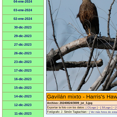
04-ene-2024
03-ene-2024
02-ene-2024
30-dic-2023
29-dic-2023
27-dic-2023
26-dic-2023
23-dic-2023
17-dic-2023
16-dic-2023
15-dic-2023
Gavilán mixto - Harris's Ha
14-dic-2023
Archivo: 20240824/3009_jst_3.jpg
12-dic-2023
Exportar la foto con los datos:
-
-
[ C/Logo ]
[ S/Logo ]
[
Fotógrafo: J. Simón Tagtachian -
[ Ver más fotos de es
11-dic-2023