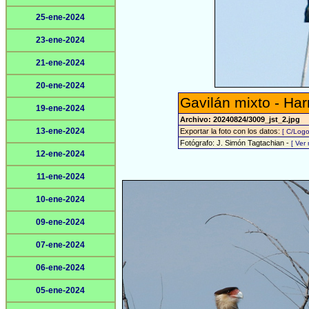
25-ene-2024
23-ene-2024
21-ene-2024
20-ene-2024
Gavilán mixto - Har
19-ene-2024
Archivo: 20240824/3009_jst_2.jpg
13-ene-2024
Exportar la foto con los datos:
[ C/Logo
Fotógrafo: J. Simón Tagtachian -
[ Ver
12-ene-2024
11-ene-2024
10-ene-2024
09-ene-2024
07-ene-2024
06-ene-2024
05-ene-2024