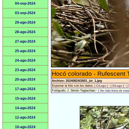
04-sep-2024
03-sep-2024
29-ago-2024
28-ago-2024
27-ago-2024
25-ago-2024
24-ago-2024
23-ago-2024
Hocó colorado - Rufescent 
20-ago-2024
Archivo: 20240824/2601_jst_1.jpg
Exportar la foto con los datos:
-
-
[ C/Logo ]
[ S/Logo ]
[
17-ago-2024
Fotógrafo: J. Simón Tagtachian -
[ Ver más fotos de es
15-ago-2024
14-ago-2024
12-ago-2024
10-ago-2024