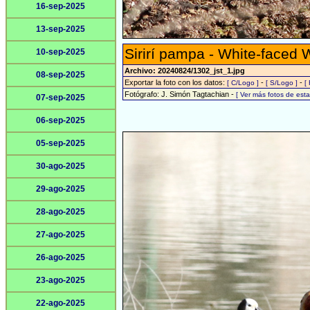
16-sep-2025
13-sep-2025
Sirirí pampa - White-faced 
10-sep-2025
Archivo: 20240824/1302_jst_1.jpg
08-sep-2025
Exportar la foto con los datos:
-
-
[ C/Logo ]
[ S/Logo ]
[
Fotógrafo: J. Simón Tagtachian -
[ Ver más fotos de es
07-sep-2025
06-sep-2025
05-sep-2025
30-ago-2025
29-ago-2025
28-ago-2025
27-ago-2025
26-ago-2025
23-ago-2025
22-ago-2025