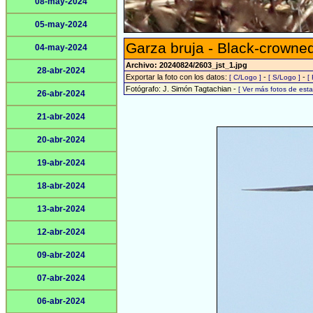
08-may-2024
05-may-2024
Garza bruja - Black-crowne
04-may-2024
Archivo: 20240824/2603_jst_1.jpg
28-abr-2024
Exportar la foto con los datos:
-
-
[ C/Logo ]
[ S/Logo ]
[
Fotógrafo: J. Simón Tagtachian -
[ Ver más fotos de es
26-abr-2024
21-abr-2024
20-abr-2024
19-abr-2024
18-abr-2024
13-abr-2024
12-abr-2024
09-abr-2024
07-abr-2024
06-abr-2024