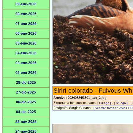
09-ene-2026
08-ene-2026
07-ene-2026
06-ene-2026
05-ene-2026
04-ene-2026
03-ene-2026
02-ene-2026
28-dic-2025
Sirirí colorado - Fulvous Wh
27-dic-2025
Archivo: 20240824/1301_sac_2.jpg
06-dic-2025
Exportar la foto con los datos:
-
-
[ C/Logo ]
[ S/Logo ]
[
Fotógrafo: Sergio Cusano -
[ Ver más fotos de esta ESP
04-dic-2025
25-nov-2025
24-nov-2025