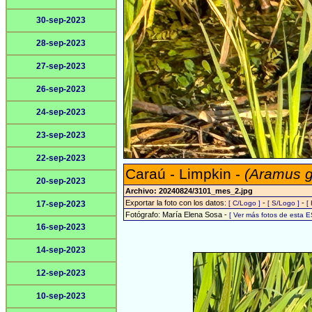
30-sep-2023
28-sep-2023
27-sep-2023
26-sep-2023
24-sep-2023
23-sep-2023
22-sep-2023
Caraú - Limpkin -
(Aramus 
20-sep-2023
Archivo: 20240824/3101_mes_2.jpg
Exportar la foto con los datos:
-
-
17-sep-2023
[ C/Logo ]
[ S/Logo ]
[
Fotógrafo: María Elena Sosa -
[ Ver más fotos de esta 
16-sep-2023
14-sep-2023
12-sep-2023
10-sep-2023