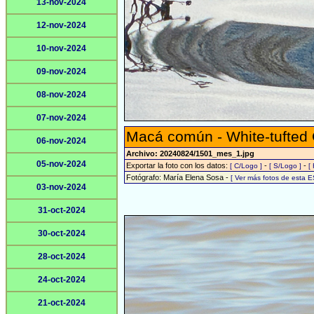
13-nov-2024
12-nov-2024
10-nov-2024
09-nov-2024
08-nov-2024
07-nov-2024
Macá común - White-tufted
06-nov-2024
Archivo: 20240824/1501_mes_1.jpg
05-nov-2024
Exportar la foto con los datos:
-
-
[ C/Logo ]
[ S/Logo ]
[
Fotógrafo: María Elena Sosa -
[ Ver más fotos de esta 
03-nov-2024
31-oct-2024
30-oct-2024
28-oct-2024
24-oct-2024
21-oct-2024