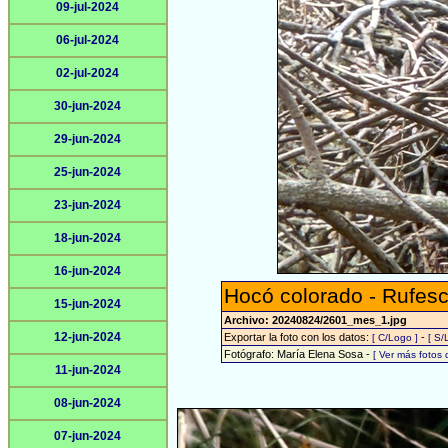
09-jul-2024
06-jul-2024
02-jul-2024
30-jun-2024
29-jun-2024
25-jun-2024
23-jun-2024
18-jun-2024
16-jun-2024
Hocó colorado - Rufesc
15-jun-2024
Archivo: 20240824/2601_mes_1.jpg
12-jun-2024
Exportar la foto con los datos:
-
[ C/Logo ]
[ S/
Fotógrafo: María Elena Sosa -
[ Ver más fotos
11-jun-2024
08-jun-2024
07-jun-2024