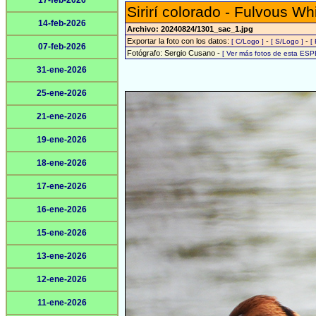
17-feb-2026
Sirirí colorado - Fulvous Wh
14-feb-2026
Archivo: 20240824/1301_sac_1.jpg
Exportar la foto con los datos:
-
-
[ C/Logo ]
[ S/Logo ]
[
07-feb-2026
Fotógrafo: Sergio Cusano -
[ Ver más fotos de esta ESP
31-ene-2026
25-ene-2026
21-ene-2026
19-ene-2026
18-ene-2026
17-ene-2026
16-ene-2026
15-ene-2026
13-ene-2026
12-ene-2026
11-ene-2026