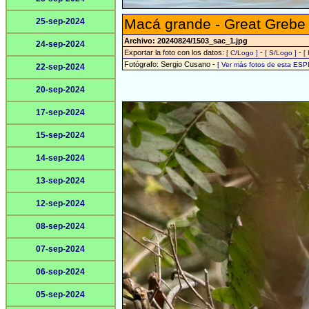
Macá grande - Great Grebe
25-sep-2024
Archivo: 20240824/1503_sac_1.jpg
24-sep-2024
Exportar la foto con los datos:
-
-
[ C/Logo ]
[ S/Logo ]
[
Fotógrafo: Sergio Cusano -
[ Ver más fotos de esta ESP
22-sep-2024
20-sep-2024
17-sep-2024
15-sep-2024
14-sep-2024
13-sep-2024
12-sep-2024
08-sep-2024
07-sep-2024
06-sep-2024
05-sep-2024