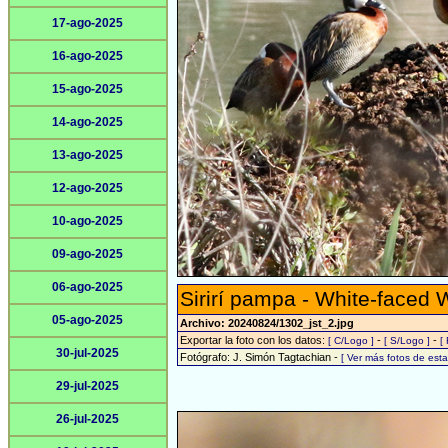
17-ago-2025
16-ago-2025
15-ago-2025
14-ago-2025
13-ago-2025
12-ago-2025
10-ago-2025
09-ago-2025
06-ago-2025
Sirirí pampa - White-faced 
05-ago-2025
Archivo: 20240824/1302_jst_2.jpg
Exportar la foto con los datos:
-
-
[ C/Logo ]
[ S/Logo ]
[
30-jul-2025
Fotógrafo: J. Simón Tagtachian -
[ Ver más fotos de es
29-jul-2025
26-jul-2025