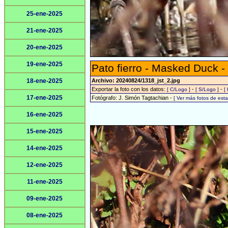
25-ene-2025
21-ene-2025
20-ene-2025
19-ene-2025
Pato fierro - Masked Duck -
18-ene-2025
Archivo: 20240824/1318_jst_2.jpg
Exportar la foto con los datos:
-
-
[ C/Logo ]
[ S/Logo ]
[
17-ene-2025
Fotógrafo: J. Simón Tagtachian -
[ Ver más fotos de es
16-ene-2025
15-ene-2025
14-ene-2025
12-ene-2025
11-ene-2025
09-ene-2025
08-ene-2025