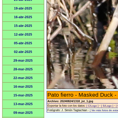
19-abr-2025
16-abr-2025
15-abr-2025
12-abr-2025
05-abr-2025
02-abr-2025
29-mar-2025
28-mar-2025
22-mar-2025
16-mar-2025
Pato fierro - Masked Duck -
15-mar-2025
Archivo: 20240824/1318_jst_1.jpg
13-mar-2025
Exportar la foto con los datos:
-
-
[ C/Logo ]
[ S/Logo ]
[
Fotógrafo: J. Simón Tagtachian -
[ Ver más fotos de es
09-mar-2025