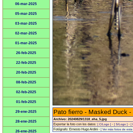
06-mar-2025
05-mar-2025
03-mar-2025
02-mar-2025
01-mar-2025
26-feb-2025
22-feb-2025
20-feb-2025
08-feb-2025
02-feb-2025
01-feb-2025
Pato fierro - Masked Duck -
29-ene-2025
Archivo: 20240829/1318_eha_5.jpg
28-ene-2025
Exportar la foto con los datos:
-
-
[ C/Logo ]
[ S/Logo ]
[
Fotógrafo: Ernesto Hugo Ardini -
[ Ver más fotos de est
26-ene-2025