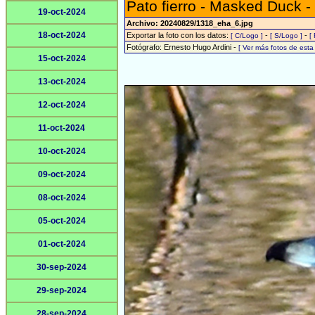
Pato fierro - Masked Duck -
19-oct-2024
Archivo: 20240829/1318_eha_6.jpg
18-oct-2024
Exportar la foto con los datos:
-
-
[ C/Logo ]
[ S/Logo ]
[
Fotógrafo: Ernesto Hugo Ardini -
[ Ver más fotos de est
15-oct-2024
13-oct-2024
12-oct-2024
11-oct-2024
10-oct-2024
09-oct-2024
08-oct-2024
05-oct-2024
01-oct-2024
30-sep-2024
29-sep-2024
28-sep-2024