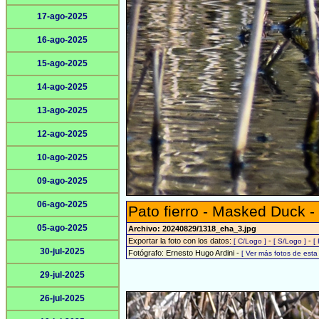
17-ago-2025
16-ago-2025
15-ago-2025
14-ago-2025
13-ago-2025
12-ago-2025
10-ago-2025
09-ago-2025
06-ago-2025
Pato fierro - Masked Duck -
05-ago-2025
Archivo: 20240829/1318_eha_3.jpg
Exportar la foto con los datos:
-
-
[ C/Logo ]
[ S/Logo ]
[
30-jul-2025
Fotógrafo: Ernesto Hugo Ardini -
[ Ver más fotos de est
29-jul-2025
26-jul-2025