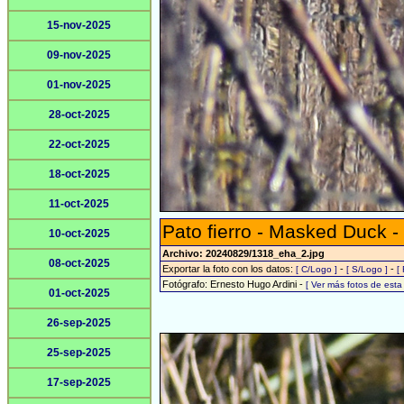
15-nov-2025
09-nov-2025
01-nov-2025
28-oct-2025
22-oct-2025
18-oct-2025
11-oct-2025
Pato fierro - Masked Duck -
10-oct-2025
Archivo: 20240829/1318_eha_2.jpg
08-oct-2025
Exportar la foto con los datos:
-
-
[ C/Logo ]
[ S/Logo ]
[
Fotógrafo: Ernesto Hugo Ardini -
[ Ver más fotos de est
01-oct-2025
26-sep-2025
25-sep-2025
17-sep-2025