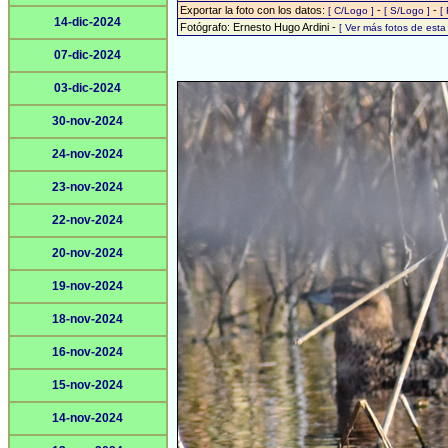
Exportar la foto con los datos:
-
-
[ C/Logo ]
[ S/Logo ]
[
14-dic-2024
Fotógrafo: Ernesto Hugo Ardini -
[ Ver más fotos de est
07-dic-2024
03-dic-2024
30-nov-2024
24-nov-2024
23-nov-2024
22-nov-2024
20-nov-2024
19-nov-2024
18-nov-2024
16-nov-2024
15-nov-2024
14-nov-2024