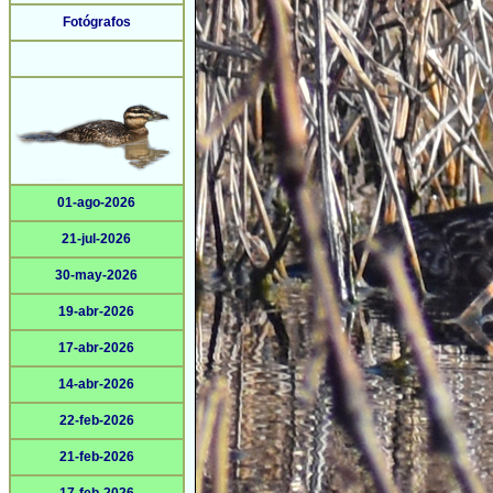
Fotógrafos
01-ago-2026
21-jul-2026
30-may-2026
19-abr-2026
17-abr-2026
14-abr-2026
22-feb-2026
21-feb-2026