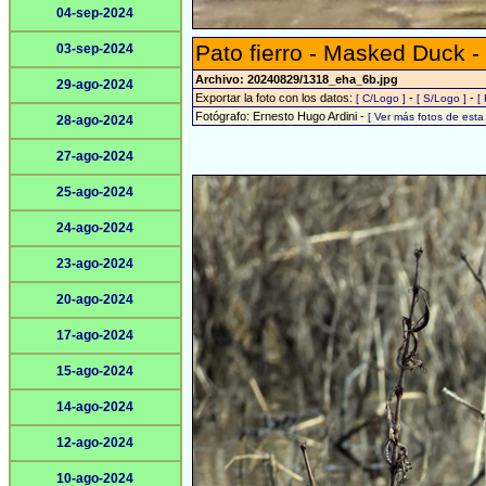
04-sep-2024
Pato fierro - Masked Duck -
03-sep-2024
Archivo: 20240829/1318_eha_6b.jpg
29-ago-2024
Exportar la foto con los datos:
-
-
[ C/Logo ]
[ S/Logo ]
[
Fotógrafo: Ernesto Hugo Ardini -
[ Ver más fotos de est
28-ago-2024
27-ago-2024
25-ago-2024
24-ago-2024
23-ago-2024
20-ago-2024
17-ago-2024
15-ago-2024
14-ago-2024
12-ago-2024
10-ago-2024