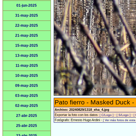
01-jun-2025
31-may-2025
22-may-2025
21-may-2025
15-may-2025
13-may-2025
11-may-2025
10-may-2025
09-may-2025
03-may-2025
Pato fierro - Masked Duck -
02-may-2025
Archivo: 20240829/1318_eha_4.jpg
Exportar la foto con los datos:
-
-
[ C/Logo ]
[ S/Logo ]
[
27-abr-2025
Fotógrafo: Ernesto Hugo Ardini -
[ Ver más fotos de est
25-abr-2025
23-abr-2025