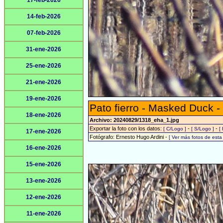
17-feb-2026
14-feb-2026
07-feb-2026
31-ene-2026
25-ene-2026
21-ene-2026
19-ene-2026
Pato fierro - Masked Duck -
18-ene-2026
Archivo: 20240829/1318_eha_1.jpg
Exportar la foto con los datos:
-
-
[ C/Logo ]
[ S/Logo ]
[
17-ene-2026
Fotógrafo: Ernesto Hugo Ardini -
[ Ver más fotos de est
16-ene-2026
15-ene-2026
13-ene-2026
12-ene-2026
11-ene-2026