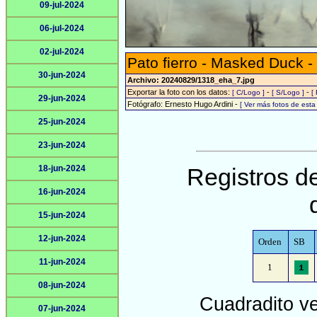
09-jul-2024
06-jul-2024
02-jul-2024
Pato fierro - Masked Duck -
30-jun-2024
Archivo: 20240829/1318_eha_7.jpg
Exportar la foto con los datos:
-
-
[ C/Logo ]
[ S/Logo ]
[
29-jun-2024
Fotógrafo: Ernesto Hugo Ardini -
[ Ver más fotos de est
25-jun-2024
23-jun-2024
18-jun-2024
Registros de
16-jun-2024
15-jun-2024
12-jun-2024
Orden
SB
11-jun-2024
1
08-jun-2024
Cuadradito v
07-jun-2024