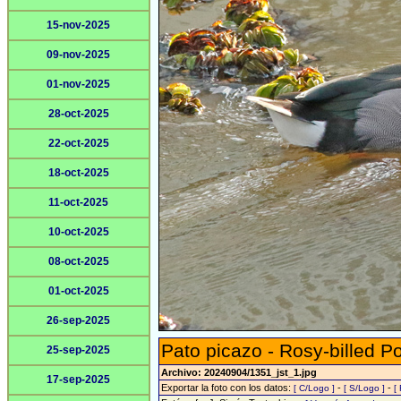
15-nov-2025
09-nov-2025
01-nov-2025
28-oct-2025
22-oct-2025
18-oct-2025
11-oct-2025
10-oct-2025
08-oct-2025
01-oct-2025
26-sep-2025
Pato picazo - Rosy-billed P
25-sep-2025
Archivo: 20240904/1351_jst_1.jpg
17-sep-2025
Exportar la foto con los datos:
-
-
[ C/Logo ]
[ S/Logo ]
[