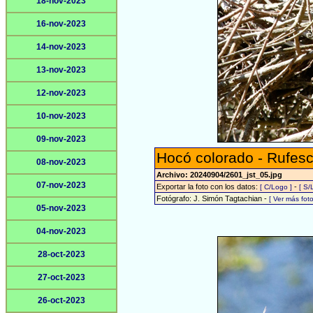
18-nov-2023
16-nov-2023
14-nov-2023
13-nov-2023
12-nov-2023
10-nov-2023
09-nov-2023
Hocó colorado - Rufesc
08-nov-2023
Archivo: 20240904/2601_jst_05.jpg
07-nov-2023
Exportar la foto con los datos:
-
[ C/Logo ]
[ S/
Fotógrafo: J. Simón Tagtachian -
[ Ver más fo
05-nov-2023
04-nov-2023
28-oct-2023
27-oct-2023
26-oct-2023