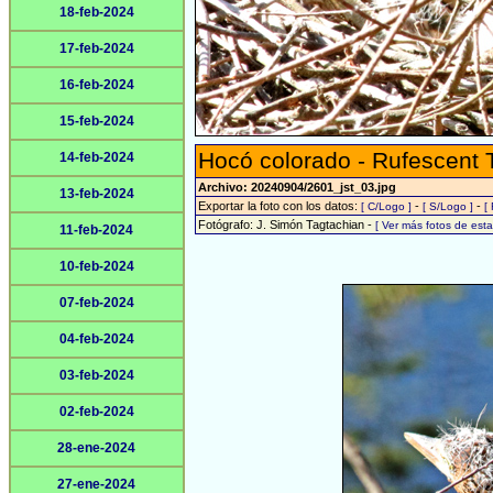
18-feb-2024
17-feb-2024
16-feb-2024
15-feb-2024
Hocó colorado - Rufescent 
14-feb-2024
Archivo: 20240904/2601_jst_03.jpg
13-feb-2024
Exportar la foto con los datos:
-
-
[ C/Logo ]
[ S/Logo ]
[
Fotógrafo: J. Simón Tagtachian -
[ Ver más fotos de es
11-feb-2024
10-feb-2024
07-feb-2024
04-feb-2024
03-feb-2024
02-feb-2024
28-ene-2024
27-ene-2024