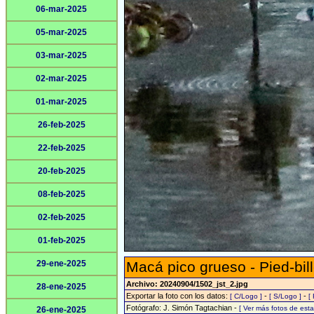
06-mar-2025
05-mar-2025
03-mar-2025
02-mar-2025
01-mar-2025
26-feb-2025
22-feb-2025
20-feb-2025
08-feb-2025
02-feb-2025
01-feb-2025
29-ene-2025
Macá pico grueso - Pied-bil
Archivo: 20240904/1502_jst_2.jpg
28-ene-2025
Exportar la foto con los datos:
-
-
[ C/Logo ]
[ S/Logo ]
[
Fotógrafo: J. Simón Tagtachian -
[ Ver más fotos de es
26-ene-2025