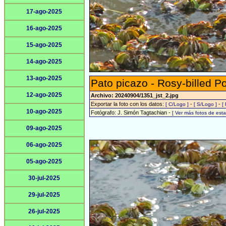
17-ago-2025
16-ago-2025
15-ago-2025
14-ago-2025
13-ago-2025
Pato picazo - Rosy-billed P
12-ago-2025
Archivo: 20240904/1351_jst_2.jpg
Exportar la foto con los datos:
-
-
[ C/Logo ]
[ S/Logo ]
[
10-ago-2025
Fotógrafo: J. Simón Tagtachian -
[ Ver más fotos de es
09-ago-2025
06-ago-2025
05-ago-2025
30-jul-2025
29-jul-2025
26-jul-2025