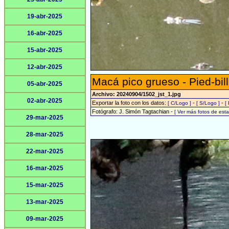
19-abr-2025
16-abr-2025
15-abr-2025
12-abr-2025
Macá pico grueso - Pied-bil
05-abr-2025
Archivo: 20240904/1502_jst_1.jpg
02-abr-2025
Exportar la foto con los datos:
-
-
[ C/Logo ]
[ S/Logo ]
[
Fotógrafo: J. Simón Tagtachian -
[ Ver más fotos de es
29-mar-2025
28-mar-2025
22-mar-2025
16-mar-2025
15-mar-2025
13-mar-2025
09-mar-2025