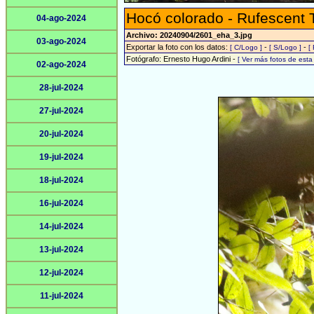
Hocó colorado - Rufescent 
04-ago-2024
Archivo: 20240904/2601_eha_3.jpg
03-ago-2024
Exportar la foto con los datos:
-
-
[ C/Logo ]
[ S/Logo ]
[
Fotógrafo: Ernesto Hugo Ardini -
[ Ver más fotos de est
02-ago-2024
28-jul-2024
27-jul-2024
20-jul-2024
19-jul-2024
18-jul-2024
16-jul-2024
14-jul-2024
13-jul-2024
12-jul-2024
11-jul-2024