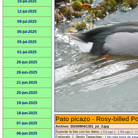
19-jul-2025
12-jul-2025
09-jul-2025
06-jul-2025
05-jul-2025
01-jul-2025
29-jun-2025
28-jun-2025
21-jun-2025
20-jun-2025
19-jun-2025
18-jun-2025
Pato picazo - Rosy-billed P
07-jun-2025
Archivo: 20240904/1351_jst_3.jpg
Exportar la foto con los datos:
-
-
[ C/Logo ]
[ S/Logo ]
[
06-jun-2025
Fotógrafo: J. Simón Tagtachian -
[ Ver más fotos de es