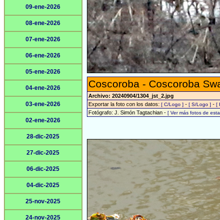
09-ene-2026
08-ene-2026
07-ene-2026
06-ene-2026
05-ene-2026
Coscoroba - Coscoroba Sw
04-ene-2026
Archivo: 20240904/1304_jst_2.jpg
03-ene-2026
Exportar la foto con los datos:
-
-
[ C/Logo ]
[ S/Logo ]
[
Fotógrafo: J. Simón Tagtachian -
[ Ver más fotos de es
02-ene-2026
28-dic-2025
27-dic-2025
06-dic-2025
04-dic-2025
25-nov-2025
24-nov-2025