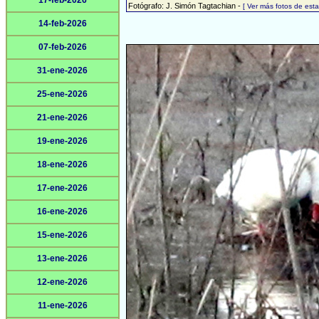
17-feb-2026
Fotógrafo: J. Simón Tagtachian -
[ Ver más fotos de es
14-feb-2026
07-feb-2026
31-ene-2026
25-ene-2026
21-ene-2026
19-ene-2026
18-ene-2026
17-ene-2026
16-ene-2026
15-ene-2026
13-ene-2026
12-ene-2026
11-ene-2026