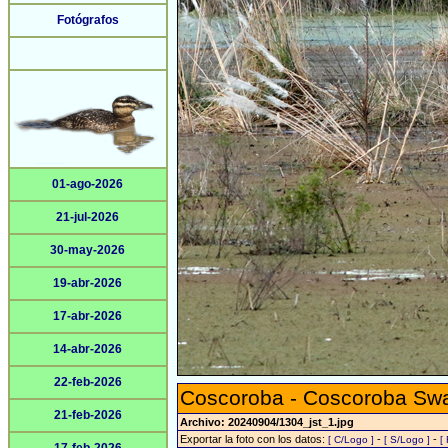
Fotógrafos
01-ago-2026
21-jul-2026
30-may-2026
19-abr-2026
17-abr-2026
14-abr-2026
22-feb-2026
Coscoroba - Coscoroba Sw
21-feb-2026
Archivo: 20240904/1304_jst_1.jpg
Exportar la foto con los datos:
-
-
[ C/Logo ]
[ S/Logo ]
[