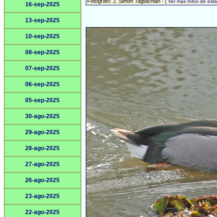
Fotógrafo: J. Simón Tagtachian -
[ Ver más fotos de es
16-sep-2025
13-sep-2025
10-sep-2025
08-sep-2025
07-sep-2025
06-sep-2025
05-sep-2025
30-ago-2025
29-ago-2025
28-ago-2025
27-ago-2025
26-ago-2025
23-ago-2025
22-ago-2025