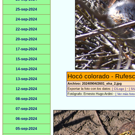
25-sep-2024
24-sep-2024
22-sep-2024
20-sep-2024
17-sep-2024
15-sep-2024
14-sep-2024
Hocó colorado - Rufesc
13-sep-2024
Archivo: 20240904/2601_eha_2.jpg
12-sep-2024
Exportar la foto con los datos:
-
[ C/Logo ]
[ S/
Fotógrafo: Ernesto Hugo Ardini -
[ Ver más fot
08-sep-2024
07-sep-2024
06-sep-2024
05-sep-2024