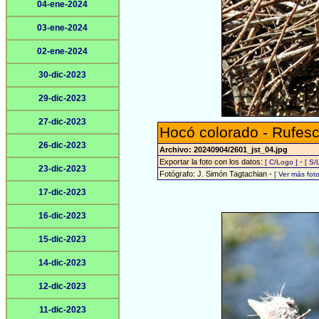
04-ene-2024
03-ene-2024
02-ene-2024
30-dic-2023
29-dic-2023
27-dic-2023
Hocó colorado - Rufesc
26-dic-2023
Archivo: 20240904/2601_jst_04.jpg
Exportar la foto con los datos:
-
[ C/Logo ]
[ S/
23-dic-2023
Fotógrafo: J. Simón Tagtachian -
[ Ver más fo
17-dic-2023
16-dic-2023
15-dic-2023
14-dic-2023
12-dic-2023
11-dic-2023