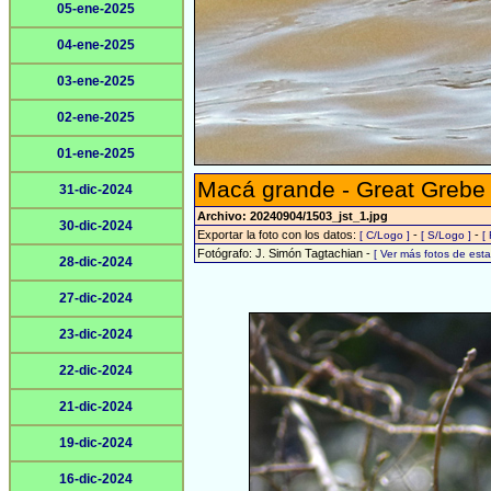
05-ene-2025
04-ene-2025
03-ene-2025
02-ene-2025
01-ene-2025
Macá grande - Great Grebe
31-dic-2024
Archivo: 20240904/1503_jst_1.jpg
30-dic-2024
Exportar la foto con los datos:
-
-
[ C/Logo ]
[ S/Logo ]
[
Fotógrafo: J. Simón Tagtachian -
[ Ver más fotos de es
28-dic-2024
27-dic-2024
23-dic-2024
22-dic-2024
21-dic-2024
19-dic-2024
16-dic-2024