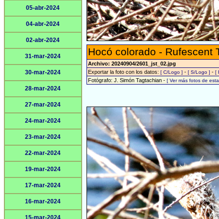
05-abr-2024
04-abr-2024
02-abr-2024
Hocó colorado - Rufescent 
31-mar-2024
Archivo: 20240904/2601_jst_02.jpg
30-mar-2024
Exportar la foto con los datos:
-
-
[ C/Logo ]
[ S/Logo ]
[
Fotógrafo: J. Simón Tagtachian -
[ Ver más fotos de es
28-mar-2024
27-mar-2024
24-mar-2024
23-mar-2024
22-mar-2024
19-mar-2024
17-mar-2024
16-mar-2024
15-mar-2024