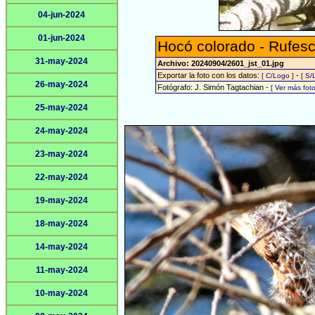
04-jun-2024
01-jun-2024
Hocó colorado - Rufesc
31-may-2024
Archivo: 20240904/2601_jst_01.jpg
Exportar la foto con los datos:
-
[ C/Logo ]
[ S/
26-may-2024
Fotógrafo: J. Simón Tagtachian -
[ Ver más fo
25-may-2024
24-may-2024
23-may-2024
22-may-2024
19-may-2024
18-may-2024
14-may-2024
11-may-2024
10-may-2024